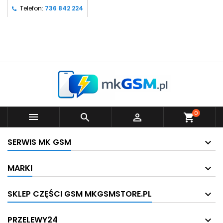
Telefon:
736 842 224
0



shopping_cart
SERWIS MK GSM
MARKI
SKLEP CZĘŚCI GSM MKGSMSTORE.PL
PRZELEWY24