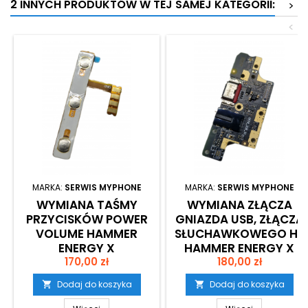
2 INNYCH PRODUKTÓW W TEJ SAMEJ KATEGORII:
>
<
MARKA:
SERWIS MYPHONE
MARKA:
SERWIS MYPHONE
WYMIANA TAŚMY
WYMIANA ZŁĄCZA
PRZYCISKÓW POWER
GNIAZDA USB, ZŁĄCZA
VOLUME HAMMER
SŁUCHAWKOWEGO HF
ENERGY X
HAMMER ENERGY X
Cena
Cena
170,00 zł
180,00 zł
Dodaj do koszyka
Dodaj do koszyka

