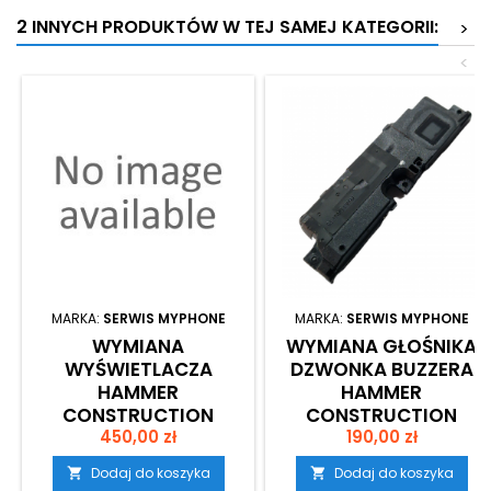
2 INNYCH PRODUKTÓW W TEJ SAMEJ KATEGORII:
>
<
MARKA:
SERWIS MYPHONE
MARKA:
SERWIS MYPHONE
WYMIANA
WYMIANA GŁOŚNIKA
WYŚWIETLACZA
DZWONKA BUZZERA
HAMMER
HAMMER
CONSTRUCTION
CONSTRUCTION
Cena
Cena
450,00 zł
190,00 zł
Dodaj do koszyka
Dodaj do koszyka

