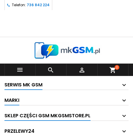
Telefon:
736 842 224
0



shopping_cart
SERWIS MK GSM
MARKI
SKLEP CZĘŚCI GSM MKGSMSTORE.PL
PRZELEWY24