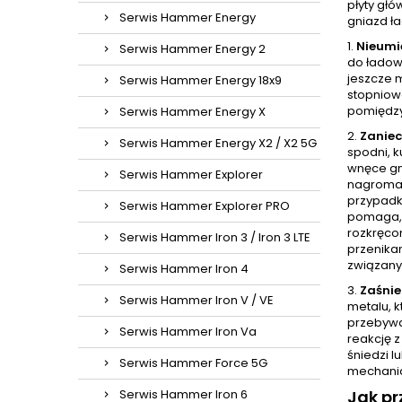
płyty głó
Serwis Hammer Energy
gniazd ł
1.
Nieumi
Serwis Hammer Energy 2
do ładow
jeszcze 
Serwis Hammer Energy 18x9
stopniow
pomiędzy
Serwis Hammer Energy X
2.
Zaniec
Serwis Hammer Energy X2 / X2 5G
spodni, k
wnęce gni
Serwis Hammer Explorer
nagromad
przypadk
Serwis Hammer Explorer PRO
pomaga, 
rozkręcon
Serwis Hammer Iron 3 / Iron 3 LTE
przenikan
związany
Serwis Hammer Iron 4
3.
Zaśnie
Serwis Hammer Iron V / VE
metalu, k
przebywa
Serwis Hammer Iron Va
reakcję 
śniedzi l
Serwis Hammer Force 5G
mechanic
Serwis Hammer Iron 6
Jak p