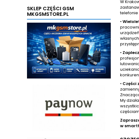
W Krakow
zastanaw
SKLEP CZĘŚCI GSM
telefonie
MKGSMSTORE.PL
•
Wielole
pracowni
urządzeń 
własnych 
przystęp
•
Zaplecz
profesjo
lutowani
uciekania
konkurenc
•
Części
zamienny
Znacząco 
My dział
wszystkic
częściam
Zaprasz
w smart