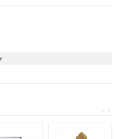
y
<
>