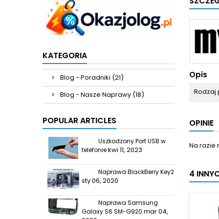
SZCZE
KATEGORIA
Opis
Blog - Poradniki (21)
Rodzaj 
Blog - Nasze Naprawy (18)
POPULAR ARTICLES
OPINIE
Uszkodzony Port USB w
Na razie 
kwi 11, 2023
telefonie
Naprawa BlackBerry Key2
4 INNY
sty 06, 2020
Naprawa Samsung
mar 04,
Galaxy S6 SM-G920