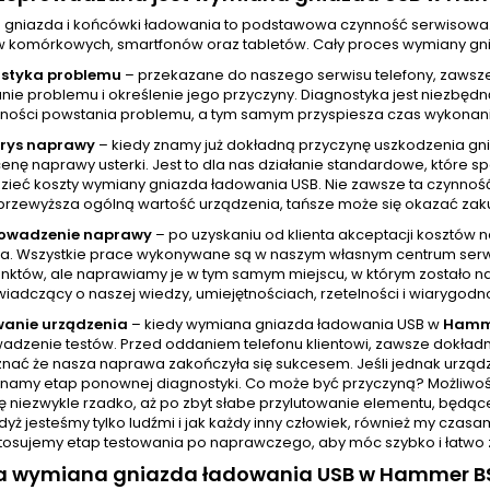
gniazda i końcówki ładowania to podstawowa czynność serwisowa
w komórkowych, smartfonów oraz tabletów. Cały proces wymiany gni
styka problemu
– przekazane do naszego serwisu telefony, zawsz
ie problemu i określenie jego przyczyny. Diagnostyka jest niezbędn
ności powstania problemu, a tym samym przyspiesza czas wykonania
orys naprawy
– kiedy znamy już dokładną przyczynę uszkodzenia gn
cenę naprawy usterki. Jest to dla nas działanie standardowe, które
zieć koszty wymiany gniazda ładowania USB. Nie zawsze ta czynnoś
przewyższa ogólną wartość urządzenia, tańsze może się okazać zak
rowadzenie naprawy
– po uzyskaniu od klienta akceptacji kosztów
a. Wszystkie prace wykonywane są w naszym własnym centrum serw
unktów, ale naprawiamy je w tym samym miejscu, w którym zostało na
wiadczący o naszej wiedzy, umiejętnościach, rzetelności i wiarygodno
wanie urządzenia
– kiedy wymiana gniazda ładowania USB w
Hamm
adzenie testów. Przed oddaniem telefonu klientowi, zawsze dokładni
nać że nasza naprawa zakończyła się sukcesem. Jeśli jednak urządze
namy etap ponownej diagnostyki. Co może być przyczyną? Możliwości
ę niezwykle rzadko, aż po zbyt słabe przylutowanie elementu, będąc
yż jesteśmy tylko ludźmi i jak każdy inny człowiek, również my cza
tosujemy etap testowania po naprawczego, aby móc szybko i łatwo z
rwa wymiana gniazda ładowania USB w Hammer B