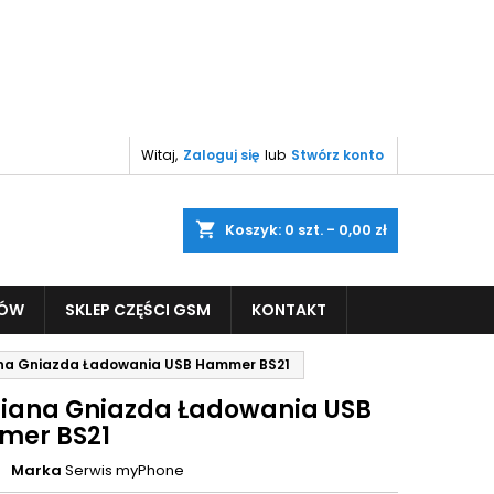
Witaj,
Zaloguj się
lub
Stwórz konto
shopping_cart
Koszyk:
0
szt. - 0,00 zł
PÓW
SKLEP CZĘŚCI GSM
KONTAKT
a Gniazda Ładowania USB Hammer BS21
ana Gniazda Ładowania USB
er BS21
Marka
Serwis myPhone