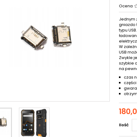
Ocena
Jednym z
gniazdo 
typu USB
ładowana
elektryc
W zależn
USB może
Zwykle j
szybkie 
na pewn
czas n
części
gwaran
otrzym
180,0
Ilość