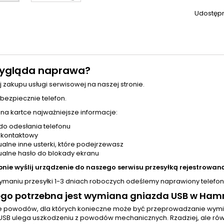
Udostępn
ygląda naprawa?
j zakupu usługi serwisowej na naszej stronie.
 bezpiecznie telefon.
 na kartce najważniejsze informacje:
do odesłania telefonu
 kontaktowy
alne inne usterki, które podejrzewasz
alne hasło do blokady ekranu
pnie wyślij urządzenie do naszego serwisu przesyłką rejestrowaną
zymaniu przesyłki 1-3 dniach roboczych odeślemy naprawiony telefon
ego potrzebna jest wymiana gniazda USB w Ham
le powodów, dla których konieczne może być przeprowadzanie wym
USB ulega uszkodzeniu z powodów mechanicznych. Rzadziej, ale rów