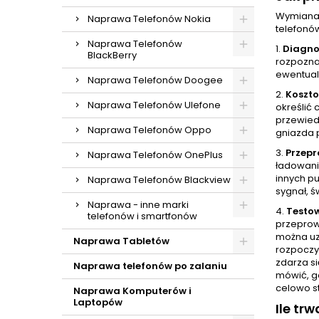
Wymiana 
Naprawa Telefonów Nokia
telefonó
Naprawa Telefonów
1.
Diagno
BlackBerry
rozpoznan
ewentual
Naprawa Telefonów Doogee
2.
Koszt
Naprawa Telefonów Ulefone
określić 
przewied
Naprawa Telefonów Oppo
gniazda 
3.
Przep
Naprawa Telefonów OnePlus
ładowani
innych p
Naprawa Telefonów Blackview
sygnał, ś
Naprawa - inne marki
4.
Testo
telefonów i smartfonów
przeprow
można uz
Naprawa Tabletów
rozpoczy
zdarza si
Naprawa telefonów po zalaniu
mówić, gd
celowo s
Naprawa Komputerów i
Laptopów
Ile t