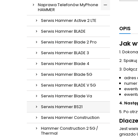
Naprawa Telefonów MyPhone
HAMMER
Serwis Hammer Active 2 LTE
OPIS
Serwis Hammer BLADE
Serwis Hammer Blade 2 Pro
Jak w
1. Dokona
Serwis Hammer BLADE 3
2. Spakuj
Serwis Hammer Blade 4
3. Dołącz
Serwis Hammer Blade 5G
adres 
numer
Serwis Hammer BLADE V 5G
ewentu
ewentu
Serwis Hammer Blade Va
4. Nastę
Serwis Hammer BS21
5. Po otr
Serwis Hammer Construction
Dlacz
Hammer Construction 2 5G /
Jest wie
Thermal
gniazdo 