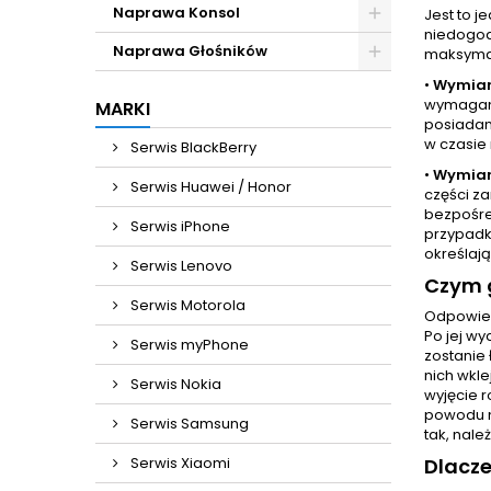
Naprawa Konsol
Jest to 
niedogod
Naprawa Głośników
maksymal
•
Wymian
wymaganą
MARKI
posiadam
w czasie 
Serwis BlackBerry
•
Wymian
Serwis Huawei / Honor
części z
bezpośre
Serwis iPhone
przypadk
określają
Serwis Lenovo
Czym g
Serwis Motorola
Odpowied
Po jej wy
Serwis myPhone
zostanie
nich wkl
Serwis Nokia
wyjęcie r
powodu n
Serwis Samsung
tak, nale
Serwis Xiaomi
Dlacz