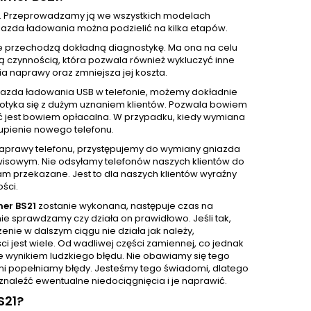
. Przeprowadzamy ją we wszystkich modelach
azda ładowania można podzielić na kilka etapów.
e przechodzą dokładną diagnostykę. Ma ona na celu
ą czynnością, która pozwala również wykluczyć inne
 naprawy oraz zmniejsza jej koszta.
iazda ładowania USB w telefonie, możemy dokładnie
 spotyka się z dużym uznaniem klientów. Pozwala bowiem
ć jest bowiem opłacalna. W przypadku, kiedy wymiana
upienie nowego telefonu.
 naprawy telefonu, przystępujemy do wymiany gniazda
isowym. Nie odsyłamy telefonów naszych klientów do
m przekazane. Jest to dla naszych klientów wyraźny
ści.
er BS21
zostanie wykonana, następuje czas na
e sprawdzamy czy działa on prawidłowo. Jeśli tak,
nie w dalszym ciągu nie działa jak należy,
 jest wiele. Od wadliwej części zamiennej, co jednak
e wynikiem ludzkiego błędu. Nie obawiamy się tego
sami popełniamy błędy. Jesteśmy tego świadomi, dlatego
naleźć ewentualne niedociągnięcia i je naprawić.
S21?