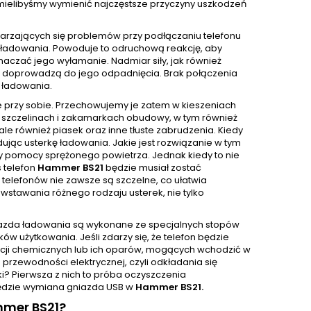
k mielibyśmy wymienić najczęstsze przyczyny uszkodzeń
tarzających się problemów przy podłączaniu telefonu
ie ładowania. Powoduje to odruchową reakcję, aby
czać jego wyłamanie. Nadmiar siły, jak również
ci doprowadzą do jego odpadnięcia. Brak połączenia
 ładowania.
e przy sobie. Przechowujemy je zatem w kieszeniach
 W szczelinach i zakamarkach obudowy, w tym również
e również piasek oraz inne tłuste zabrudzenia. Kiedy
ując usterkę ładowania. Jakie jest rozwiązanie w tym
y pomocy sprężonego powietrza. Jednak kiedy to nie
 telefon
Hammer BS21
będzie musiał zostać
e telefonów nie zawsze są szczelne, co ułatwia
wstawania różnego rodzaju usterek, nie tylko
niazda ładowania są wykonane ze specjalnych stopów
w użytkowania. Jeśli zdarzy się, że telefon będzie
ancji chemicznych lub ich oparów, mogących wchodzić w
przewodności elektrycznej, czyli odkładania się
rki? Pierwsza z nich to próba oczyszczenia
 będzie wymiana gniazda USB w
Hammer BS21.
mmer BS21?