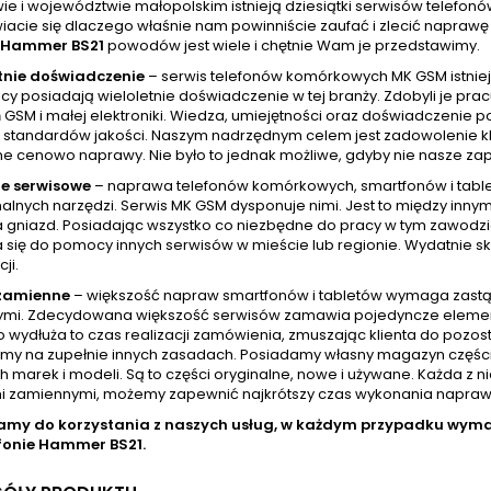
ie i województwie małopolskim istnieją dziesiątki serwisów telefo
iacie się dlaczego właśnie nam powinniście zaufać i zlecić napra
Hammer BS21
powodów jest wiele i chętnie Wam je przedstawimy.
tnie doświadczenie
– serwis telefonów komórkowych MK GSM istniej
cy posiadają wieloletnie doświadczenie w tej branży. Zdobyli je pr
GSM i małej elektroniki. Wiedza, umiejętności oraz doświadczenie p
standardów jakości. Naszym nadrzędnym celem jest zadowolenie klien
ne cenowo naprawy. Nie było to jednak możliwe, gdyby nie nasze zap
e serwisowe
– naprawa telefonów komórkowych, smartfonów i tablet
nalnych narzędzi. Serwis MK GSM dysponuje nimi. Jest to między inny
a gniazd. Posiadając wszystko co niezbędne do pracy w tym zawod
 się do pomocy innych serwisów w mieście lub regionie. Wydatnie skr
ji.
 zamienne
– większość napraw smartfonów i tabletów wymaga zastą
mi. Zdecydowana większość serwisów zamawia pojedyncze elementy w
wydłuża to czas realizacji zamówienia, zmuszając klienta do pozost
amy na zupełnie innych zasadach. Posiadamy własny magazyn częśc
h marek i modeli. Są to części oryginalne, nowe i używane. Każda z 
i zamiennymi, możemy zapewnić najkrótszy czas wykonania naprawy, 
amy do korzystania z naszych usług, w każdym przypadku wy
fonie
Hammer BS21.