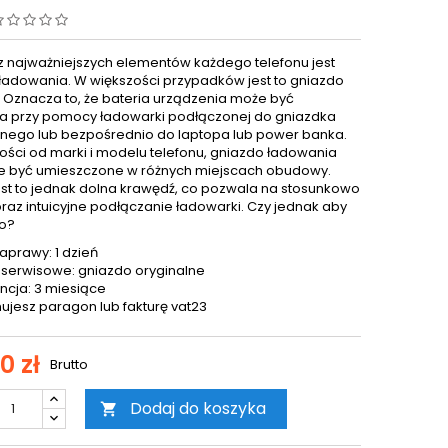
 najważniejszych elementów każdego telefonu jest
ładowania. W większości przypadków jest to gniazdo
. Oznacza to, że bateria urządzenia może być
 przy pomocy ładowarki podłączonej do gniazdka
znego lub bezpośrednio do laptopa lub power banka.
ości od marki i modelu telefonu, gniazdo ładowania
 być umieszczone w różnych miejscach obudowy.
est to jednak dolna krawędź, co pozwala na stosunkowo
oraz intuicyjne podłączanie ładowarki. Czy jednak aby
o?
aprawy: 1 dzień
 serwisowe: gniazdo oryginalne
cja: 3 miesiące
ujesz paragon lub fakturę vat23
0 zł
Brutto
Dodaj do koszyka
