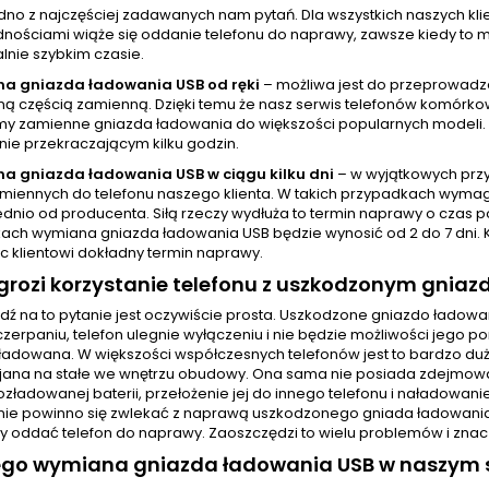
jedno z najczęściej zadawanych nam pytań. Dla wszystkich naszych 
nościami wiąże się oddanie telefonu do naprawy, zawsze kiedy to mo
nie szybkim czasie.
a gniazda ładowania USB od ręki
– możliwa jest do przeprowadz
 częścią zamienną. Dzięki temu że nasz serwis telefonów komórkowy
y zamienne gniazda ładowania do większości popularnych modeli.
nie przekraczającym kilku godzin.
a gniazda ładowania USB w ciągu kilku dni
– w wyjątkowych prz
amiennych do telefonu naszego klienta. W takich przypadkach wyma
dnio od producenta. Siłą rzeczy wydłuża to termin naprawy o czas p
ach wymiana gniazda ładowania USB będzie wynosić od 2 do 7 dni. 
c klientowi dokładny termin naprawy.
rozi korzystanie telefonu z uszkodzonym gnia
ź na to pytanie jest oczywiście prosta. Uszkodzone gniazdo ładow
czerpaniu, telefon ulegnie wyłączeniu i nie będzie możliwości jego 
 ładowana. W większości współczesnych telefonów jest to bardzo d
ejana na stałe we wnętrzu obudowy. Ona sama nie posiada zdejmowane
ozładowanej baterii, przełożenie jej do innego telefonu i naładowani
ie powinno się zwlekać z naprawą uszkodzonego gniada ładowania. O
ży oddać telefon do naprawy. Zaoszczędzi to wielu problemów i znac
ego wymiana gniazda ładowania USB w naszym s