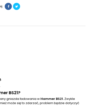
ij
.
.
mer BS21?
iany gniazda ładowania w
Hammer BS21.
Zwykle
nież może się to zdarzać, problem będzie dotyczyć