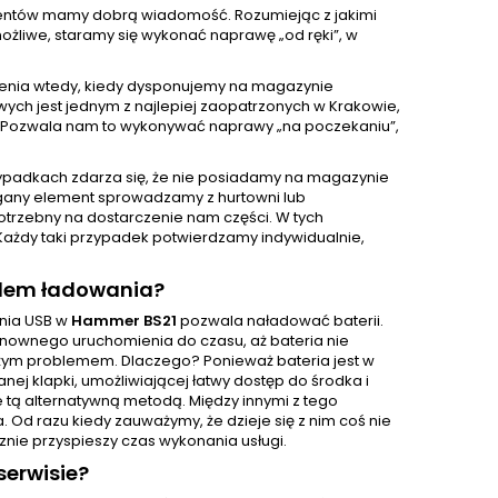
klientów mamy dobrą wiadomość. Rozumiejąc z jakimi
żliwe, staramy się wykonać naprawę „od ręki”, w
enia wtedy, kiedy dysponujemy na magazynie
ch jest jednym z najlepiej zaopatrzonych w Krakowie,
 Pozwala nam to wykonywać naprawy „na poczekaniu”,
ypadkach zdarza się, że nie posiadamy na magazynie
gany element sprowadzamy z hurtowni lub
otrzebny na dostarczenie nam części. W tych
Każdy taki przypadek potwierdzamy indywidualnie,
zdem ładowania?
ania USB w
Hammer BS21
pozwala naładować baterii.
ponownego uruchomienia do czasu, aż bateria nie
użym problemem. Dlaczego? Ponieważ bateria jest w
j klapki, umożliwiającej łatwy dostęp do środka i
e tą alternatywną metodą. Między innymi z tego
d razu kiedy zauważymy, że dzieje się z nim coś nie
znie przyspieszy czas wykonania usługi.
erwisie?