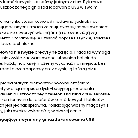
nów komórkowych. Jesteśmy jednym z nich. Być może
wę uszkodzonego gniazda ładowania USB w swoim
e na rynku stosunkowo od niedawna, jednak nasi
acując w innych firmach zajmujących się serwisowaniem
ozwoliło otworzyć własną firmę i prowadzić ją wg
ta. Staramy się je uzyskać poprzez szybkie, solidne i
lecze techniczne.
ów to niezwykle precyzyjne zajęcia. Praca ta wymaga
mi niezwykle zaawansowana lutownica hot air do
zie, każdą naprawę możemy wykonać na miejscu, bez
aca to czas naprawy oraz czynią ją tańszą niż u
pienia starych elementów nowymi częściami
 oficjalnej sieci dystrybucyjnej producenta.
awienia uszkodzonego telefonu na kilka dni w serwisie.
i zamiennych do telefonów komórkowych i tabletów
nich jest jednak sprawna. Posiadając własny magazyn z
jak również wykonać ją w niższej cenie.
magającym wymiany gniazda ładowania USB