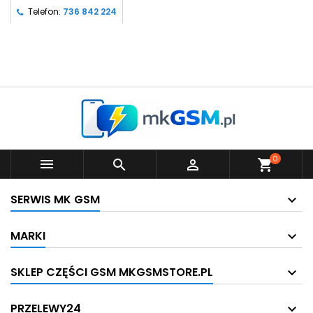
Telefon:
736 842 224
0



shopping_cart
SERWIS MK GSM
MARKI
SKLEP CZĘŚCI GSM MKGSMSTORE.PL
PRZELEWY24