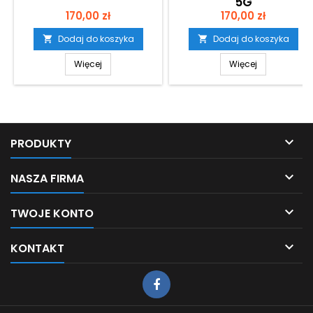
5G
Cena
Cena
170,00 zł
170,00 zł
Dodaj do koszyka
Dodaj do koszyka


Więcej
Więcej

PRODUKTY

NASZA FIRMA

TWOJE KONTO

KONTAKT