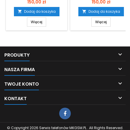
Cena
Cena
150,00 zł
150,00 zł
Dodaj do koszyka
Dodaj do koszyka


Więcej
Więcej

PRODUKTY

NASZA FIRMA

TWOJE KONTO

KONTAKT
© Copyright 2026 Serwis telefonów MKGSM.PL . All Rights Reserved.