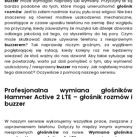
buzzer
może wymagać naprawy lub wymiany. Przyczyny te są
bardzo podobne do tych, które mogą unieruchomić
głośnik
rozmów
. Jest to zatem nadmiar kurzu, pyłu oraz wilgoci. Nie bez
znaczenia są również możliwe uszkodzenia mechaniczne,
powstające w czasie upadku telefonu na ziemię. Bez względu
na przyczynę, kiedy zauważymy że muzyka lub dźwięk dzwonka
odbiega jakością od tego, co słyszeliśmy do tej pory. Czym
może skutkować dalsze używanie telefonu z niesprawnym
buzzer
em
? Tak naprawdę niczym groźnym, za wyjątkiem
pogłębiającej się irytacji, kiedy kolejny raz nie będziemy
wiedzieć że ktoś ważny do nas dzwonił. Aby takie sytuacje się
nie powtarzały, warto już dziś pomyśleć o tym, aby wymienić
uszkodzony / niesprawny
buzzer
na nowy. Jak najłatwiej można
tego dokonać? Oczywiście z pomocą naszego serwisu.
Profesjonalna wymiana głośników
Hammer Active 2 LTE – głośnik rozmów i
buzzer
W naszym serwisie wykonujemy wszystkie prace, związane z
usprawnieniem telefonu. Dotyczy to między innymi wymiany
niesprawnych
głośnik
ów
na nowe.
Wymiana głośnika