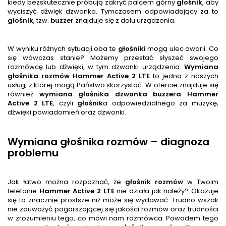
kiedy bezskutecznie próbują zakryć palcem górny
głośnik
, aby
wyciszyć dźwięk dzwonka. Tymczasem odpowiadający za to
głośnik
, tzw.
buzzer
znajduje się z dołu urządzenia.
W wyniku różnych sytuacji oba te
głośnik
i
mogą ulec awarii. Co
się wówczas stanie? Możemy przestać słyszeć swojego
rozmówcę lub dźwięki, w tym dzwonki urządzenia.
Wymiana
głośnika rozmów
Hammer Active 2 LTE
to jedna z naszych
usług, z której mogą Państwo skorzystać. W ofercie znajduje się
również
wymiana głośnika dzwonka buzzera
Hammer
Active 2 LTE
, czyli
głośnik
a odpowiedzialnego za muzykę,
dźwięki powiadomień oraz dzwonki.
Wymiana głośnika rozmów – diagnoza
problemu
Jak łatwo można rozpoznać, że
głośnik
rozmów
w Twoim
telefonie
Hammer Active 2 LTE
nie działa jak należy? Okazuje
się to znacznie prostsze niż może się wydawać. Trudno wszak
nie zauważyć pogarszającej się jakości rozmów oraz trudności
w zrozumieniu tego, co mówi nam rozmówca. Powodem tego