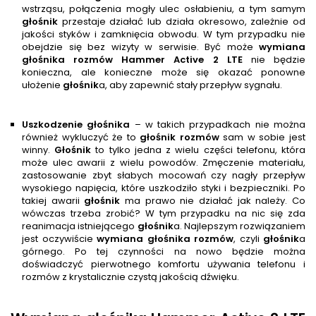
wstrząsu, połączenia mogły ulec osłabieniu, a tym samym
głośnik
przestaje działać lub działa okresowo, zależnie od
jakości styków i zamknięcia obwodu. W tym przypadku nie
obejdzie się bez wizyty w serwisie. Być może
wymiana
głośnika rozmów
Hammer Active 2 LTE
nie będzie
konieczna, ale konieczne może się okazać ponowne
ułożenie
głośnik
a, aby zapewnić stały przepływ sygnału.
Uszkodzenie głośnika
– w takich przypadkach nie można
również wykluczyć że to
głośnik rozmów
sam w sobie jest
winny.
Głośnik
to tylko jedna z wielu części telefonu, która
może ulec awarii z wielu powodów. Zmęczenie materiału,
zastosowanie zbyt słabych mocowań czy nagły przepływ
wysokiego napięcia, które uszkodziło styki i bezpieczniki. Po
takiej awarii
głośnik
ma prawo nie działać jak należy. Co
wówczas trzeba zrobić? W tym przypadku na nic się zda
reanimacja istniejącego
głośnik
a. Najlepszym rozwiązaniem
jest oczywiście
wymiana głośnika rozmów
, czyli
głośnik
a
górnego. Po tej czynności na nowo będzie można
doświadczyć pierwotnego komfortu używania telefonu i
rozmów z krystalicznie czystą jakością dźwięku.