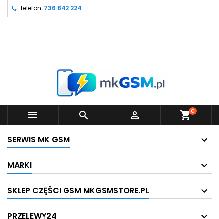
Telefon:
736 842 224
0



shopping_cart
SERWIS MK GSM
MARKI
SKLEP CZĘŚCI GSM MKGSMSTORE.PL
PRZELEWY24