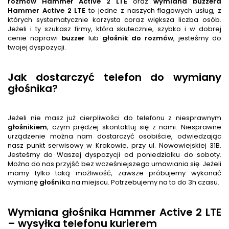
rozmów
Hammer Active 2 LTE
oraz
wymiana buzzera
Hammer Active 2 LTE
to jedne z naszych flagowych usług, z
których systematycznie korzysta coraz większa liczba osób.
Jeżeli i ty szukasz firmy, która skutecznie, szybko i w dobrej
cenie naprawi
buzzer
lub
głośnik
do rozmów
, jesteśmy do
twojej dyspozycji.
Jak dostarczyć telefon do wymiany
głośnika?
Jeżeli nie masz już cierpliwości do telefonu z niesprawnym
głośnik
iem
, czym prędzej skontaktuj się z nami. Niesprawne
urządzenie można nam dostarczyć osobiście, odwiedzając
nasz punkt serwisowy w Krakowie, przy ul. Nowowiejskiej 31B.
Jesteśmy do Waszej dyspozycji od poniedziałku do soboty.
Można do nas przyjść bez wcześniejszego umawiania się. Jeżeli
mamy tylko taką możliwość, zawsze próbujemy wykonać
wymianę
głośnik
a na miejscu. Potrzebujemy na to do 3h czasu.
Wymiana głośnika Hammer Active 2 LTE
– wysyłka telefonu kurierem