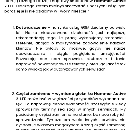
oferują różnego rodzaju naprawy smartfonów
Hammer Active
2 LTE
. Dlaczego zatem miałbyś skorzystać z naszych usług, tym
bardziej jeśli nie działamy w Twoim mieście?
Doświadczenie
– na rynku usług GSM działamy od wielu
lat. Nasza nieprzerwana działalność jest najlepszą
rekomendacją tego, że pracę wykonujemy starannie i
rzetelnie, dbając o maksymalne zadowolenie naszych
klientów. Nie byłoby to możliwe, gdyby nie nasze
doświadczenie i ciągłe pogłębiane umiejętności.
Pozwalają one nam sprawnie, skutecznie i tanio
naprawiać nawet najnowsze telefony, oferując jakość tak
samo wysoką jak w autoryzowanych serwisach.
Części zamienne
–
wymiana głośnika
Hammer Active
2 LTE
może być w większości przypadków wykonana od
ręki. To naprawdę cenna wiadomość, szczególnie kiedy
sprawdzimy terminy realizacji w innych serwisach. My
posiadamy części zamienne na stanie, bez potrzeby ich
sprowadzania. Tymczasem wiele innych serwisów nie
dysponuje własnym magazynem. Każdą część zamienną