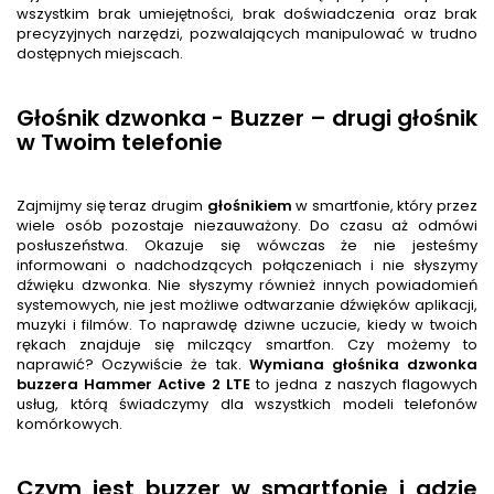
wszystkim brak umiejętności, brak doświadczenia oraz brak
precyzyjnych narzędzi, pozwalających manipulować w trudno
dostępnych miejscach.
Głośnik dzwonka - Buzzer – drugi głośnik
w Twoim telefonie
Zajmijmy się teraz drugim
głośnik
iem
w smartfonie, który przez
wiele osób pozostaje niezauważony. Do czasu aż odmówi
posłuszeństwa. Okazuje się wówczas że nie jesteśmy
informowani o nadchodzących połączeniach i nie słyszymy
dźwięku dzwonka. Nie słyszymy również innych powiadomień
systemowych, nie jest możliwe odtwarzanie dźwięków aplikacji,
muzyki i filmów. To naprawdę dziwne uczucie, kiedy w twoich
rękach znajduje się milczący smartfon. Czy możemy to
naprawić? Oczywiście że tak.
Wymiana głośnika dzwonka
buzzera
Hammer Active 2 LTE
to jedna z naszych flagowych
usług, którą świadczymy dla wszystkich modeli telefonów
komórkowych.
Czym jest buzzer w smartfonie i gdzie