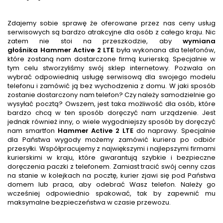
Zdajemy sobie sprawę że oferowane przez nas ceny usług
serwisowych są bardzo atrakcyjne dla osób z całego kraju. Nic
zatem nie stoi na przeszkodzie, aby
wymiana
głośnika
Hammer Active 2 LTE
była wykonana dla telefonów,
które zostaną nam dostarczone firmą kurierską. Specjalnie w
tym celu stworzyliśmy swój sklep internetowy. Pozwala on
wybrać odpowiednią usługę serwisową dla swojego modelu
telefonu i zamówić ją bez wychodzenia z domu. W jaki sposób
zostanie dostarczony nam telefon? Czy należy samodzielnie go
wysyłać pocztą? Owszem, jest taka możliwość dla osób, które
bardzo chcą w ten sposób doręczyć nam urządzenie. Jest
jednak również inny, o wiele wygodniejszy sposób by doręczyć
nam smartfon
Hammer Active 2 LTE
do naprawy. Specjalnie
dla Państwa wygody możemy zamówić kuriera po odbiór
przesyłki. Współpracujemy z największymi i najlepszymi firmami
kurierskimi w kraju, które gwarantują szybkie i bezpieczne
doręczenia paczki z telefonem. Zamiast tracić swój cenny czas
na stanie w kolejkach na pocztę, kurier zjawi się pod Państwa
domem lub praca, aby odebrać Wasz telefon. Należy go
wcześniej odpowiednio spakować, tak by zapewnić mu
maksymalne bezpieczeństwa w czasie przewozu.