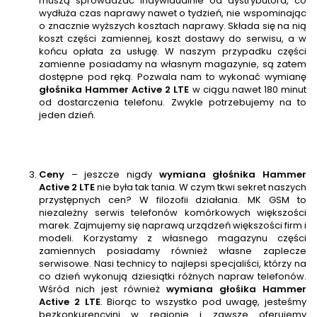
muszą sprowadzać indywidualnie od dystrybutora, co
wydłuża czas naprawy nawet o tydzień, nie wspominając
o znacznie wyższych kosztach naprawy. Składa się na nią
koszt części zamiennej, koszt dostawy do serwisu, a w
końcu opłata za usługę. W naszym przypadku części
zamienne posiadamy na własnym magazynie, są zatem
dostępne pod ręką. Pozwala nam to wykonać wymianę
głośnika
Hammer Active 2 LTE
w ciągu nawet 180 minut
od dostarczenia telefonu. Zwykle potrzebujemy na to
jeden dzień.
Ceny
– jeszcze nigdy
wymiana głośnika Hammer
Active 2 LTE
nie była tak tania. W czym tkwi sekret naszych
przystępnych cen? W filozofii działania. MK GSM to
niezależny serwis telefonów komórkowych większości
marek. Zajmujemy się naprawą urządzeń większości firm i
modeli. Korzystamy z własnego magazynu części
zamiennych posiadamy również własne zaplecze
serwisowe. Nasi technicy to najlepsi specjaliści, którzy na
co dzień wykonują dziesiątki różnych napraw telefonów.
Wśród nich jest również
wymiana głośika
Hammer
Active 2 LTE
. Biorąc to wszystko pod uwagę, jesteśmy
bezkonkurencyjni w regionie i zawsze oferujemy