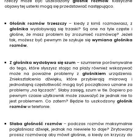
rzeczy może być uszkodzony
głośnik rozmów
. Klasyczne
objawy tej usterki mogą się przedstawiać następująco.
Głośnik rozmów trzeszczy
– kiedy z kimś rozmawiasz, z
głośnik
a
wydobywają się trzaski? Są one na tyle częste i
głośne, że masz problem by zrozumieć rozmówcę? Jeżeli
tak, możesz być pewnym że szykuje się
wymiana głośnika
rozmów.
Z głośnika wydobywa się szum
– szumienie porównywalne
do tego, które słyszysz stojąc na plaży również wskazywać
może na poważne problemy z
głośnik
iem
urządzenia.
Zniekształcenia dźwięku, które przybierają miarową i
jednostajną częstotliwość mogą być początkowo uznane za
problemy „na łączach”. Słaby zasięg, szum w tle. Dopiero po
pewnym czasie użytkownik może zauważyć że jednak nie to
jest problemem. Co zatem? Będzie to uszkodzony
głośnik
rozmów
w telefonie.
Słaba głośność rozmów
– podczas rozmów maksymalnie
pogłaśniasz dźwięk, jednak na niewiele to daje? Zirytowany
prosisz rozmówcę aby mówił głośnie, a kiedy on krzyczy do