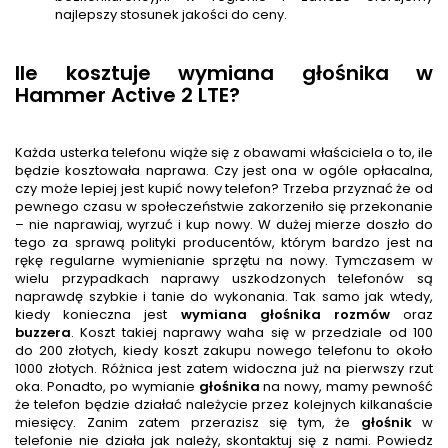
najlepszy stosunek jakości do ceny.
Ile kosztuje wymiana głośnika w
Hammer Active 2 LTE?
Każda usterka telefonu wiąże się z obawami właściciela o to, ile
będzie kosztowała naprawa. Czy jest ona w ogóle opłacalna,
czy może lepiej jest kupić nowy telefon? Trzeba przyznać że od
pewnego czasu w społeczeństwie zakorzeniło się przekonanie
– nie naprawiaj, wyrzuć i kup nowy. W dużej mierze doszło do
tego za sprawą polityki producentów, którym bardzo jest na
rękę regularne wymienianie sprzętu na nowy. Tymczasem w
wielu przypadkach naprawy uszkodzonych telefonów są
naprawdę szybkie i tanie do wykonania. Tak samo jak wtedy,
kiedy konieczna jest
wymiana głośnika rozmów
oraz
buzzera
. Koszt takiej naprawy waha się w przedziale od 100
do 200 złotych, kiedy koszt zakupu nowego telefonu to około
1000 złotych. Różnica jest zatem widoczna już na pierwszy rzut
oka. Ponadto, po wymianie
głośnik
a
na nowy, mamy pewność
że telefon będzie działać należycie przez kolejnych kilkanaście
miesięcy. Zanim zatem przerazisz się tym, że
głośnik
w
telefonie nie działa jak należy, skontaktuj się z nami. Powiedz