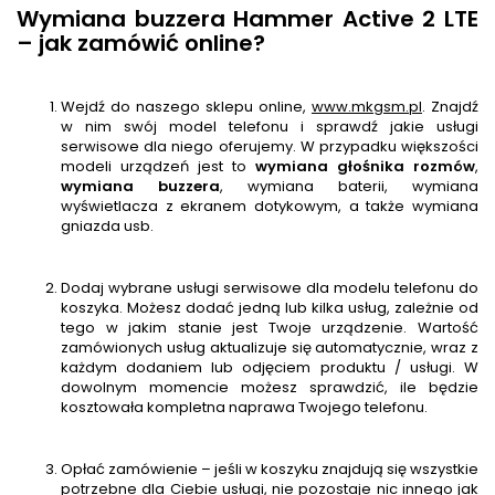
Wymiana buzzera Hammer Active 2 LTE
– jak zamówić online?
Wejdź do naszego sklepu online,
www.mkgsm.pl
. Znajdź
w nim swój model telefonu i sprawdź jakie usługi
serwisowe dla niego oferujemy. W przypadku większości
modeli urządzeń jest to
wymiana głośnika rozmów
,
wymiana buzzera
, wymiana baterii, wymiana
wyświetlacza z ekranem dotykowym, a także wymiana
gniazda usb.
Dodaj wybrane usługi serwisowe dla modelu telefonu do
koszyka. Możesz dodać jedną lub kilka usług, zależnie od
tego w jakim stanie jest Twoje urządzenie. Wartość
zamówionych usług aktualizuje się automatycznie, wraz z
każdym dodaniem lub odjęciem produktu / usługi. W
dowolnym momencie możesz sprawdzić, ile będzie
kosztowała kompletna naprawa Twojego telefonu.
Opłać zamówienie – jeśli w koszyku znajdują się wszystkie
potrzebne dla Ciebie usługi, nie pozostaje nic innego jak