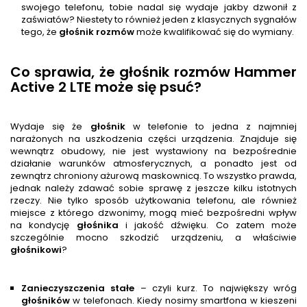
swojego telefonu, tobie nadal się wydaje jakby dzwonił z
zaświatów? Niestety to również jeden z klasycznych sygnałów
tego, że
głośnik rozmów
może kwalifikować się do wymiany.
Co sprawia, że głośnik rozmów Hammer
Active 2 LTE może się psuć?
Wydaje się że
głośnik
w telefonie to jedna z najmniej
narażonych na uszkodzenia części urządzenia. Znajduje się
wewnątrz obudowy, nie jest wystawiony na bezpośrednie
działanie warunków atmosferycznych, a ponadto jest od
zewnątrz chroniony ażurową maskownicą. To wszystko prawda,
jednak należy zdawać sobie sprawę z jeszcze kilku istotnych
rzeczy. Nie tylko sposób użytkowania telefonu, ale również
miejsce z którego dzwonimy, mogą mieć bezpośredni wpływ
na kondycję
głośnik
a
i jakość dźwięku. Co zatem może
szczególnie mocno szkodzić urządzeniu, a właściwie
głośnik
owi
?
Zanieczyszczenia stałe
– czyli kurz. To największy wróg
głośnik
ów
w telefonach. Kiedy nosimy smartfona w kieszeni