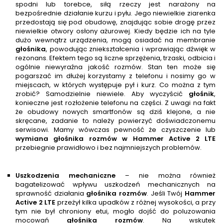
spodni lub torebce, siłą rzeczy jest narażony na
bezpośrednie działanie kurzu i pyłu. Jego niewielkie ziarenka
przedostają się pod obudowę, znajdując sobie drogę przez
niewielkie otwory osłony ażurowej. Kiedy będzie ich na tyle
dużo wewnątrz urządzenia, mogą osiadać na membranie
głośnik
a
, powodując zniekształcenia i wprawiając dźwięk w
rezonans. Efektem tego są liczne sprzężenia, trzaski, odbicia i
ogólnie niewyraźna jakość rozmów. Stan ten może się
pogarszać im dłużej korzystamy z telefonu i nosimy go w
miejscach, w których występuje pył i kurz. Co można z tym
zrobić? Samodzielnie niewiele. Aby wyczyścić
głośnik
,
konieczne jest rozłożenie telefonu na części. Z uwagi na fakt
że obudowy nowych smartfonów są dziś klejone, a nie
skręcane, zadanie to należy powierzyć doświadczonemu
serwisowi. Mamy wówczas pewność że czyszczenie lub
wymiana głośnika rozmów w
Hammer Active 2 LTE
przebiegnie prawidłowo i bez najmniejszych problemów.
Uszkodzenia mechaniczne
– nie można również
bagatelizować wpływu uszkodzeń mechanicznych na
sprawność działania
głośnika rozmów
. Jeśli Twój
Hammer
Active 2 LTE
przeżył kilka upadków z różnej wysokości, a przy
tym nie był chroniony etui, mogło dojść do poluzowania
mocowań
głośnika rozmów
. Na wskutek