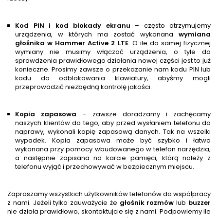
Kod PIN i kod blokady ekranu
– często otrzymujemy
urządzenia, w których ma zostać wykonana
wymiana
głośnika w
Hammer Active 2 LTE
. O ile do samej fizycznej
wymiany nie musimy włączać urządzenia, o tyle do
sprawdzenia prawidłowego działania nowej części jest to już
konieczne. Prosimy zawsze o przekazanie nam kodu PIN lub
kodu do odblokowania klawiatury, abyśmy mogli
przeprowadzić niezbędną kontrolę jakości.
Kopia zapasowa
– zawsze doradzamy i zachęcamy
naszych klientów do tego, aby przed wysłaniem telefonu do
naprawy, wykonali kopię zapasową danych. Tak na wszelki
wypadek. Kopia zapasowa może być szybko i łatwo
wykonana przy pomocy wbudowanego w telefon narzędzia,
a następnie zapisana na karcie pamięci, którą należy z
telefonu wyjąć i przechowywać w bezpiecznym miejscu.
Zapraszamy wszystkich użytkowników telefonów do współpracy
z nami. Jeżeli tylko zauważycie że
głośnik rozmów
lub
buzzer
nie działa prawidłowo, skontaktujcie się z nami. Podpowiemy ile