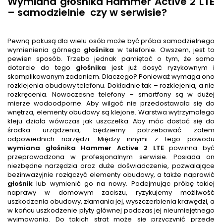
Wymiana głośnika Hammer Active 2 LTE
– samodzielnie
czy w serwisie?
Pewną pokusą dla wielu osób może być próba samodzielnego
wymienienia górnego
głośnik
a
w telefonie. Owszem, jest to
pewien sposób. Trzeba jednak pamiętać o tym, że samo
dotarcie do tego
głośnik
a
jest już dosyć ryzykownym i
skomplikowanym zadaniem. Dlaczego? Ponieważ wymaga ono
rozklejenia obudowy telefonu. Dokładnie tak – rozklejenia, a nie
rozkręcenia. Nowoczesne telefony – smartfony są w dużej
mierze wodoodporne. Aby wilgoć nie przedostawała się do
wnętrza, elementy obudowy są klejone. Warstwa wytrzymałego
kleju działa wówczas jak uszczelka. Aby móc dostać się do
środka urządzenia, będziemy potrzebować zatem
odpowiednich narzędzi. Między innymi z tego powodu
wymiana głośnika
Hammer Active 2 LTE
powinna być
przeprowadzona w profesjonalnym serwisie. Posiada on
niezbędne narzędzia oraz duże doświadczenie, pozwalające
bezinwazyjnie rozłączyć elementy obudowy, a także naprawić
głośnik
lub wymienić go na nowy. Podejmując próbę takiej
naprawy w domowym zaciszu, ryzykujemy możliwość
uszkodzenia obudowy, złamania jej, wyszczerbienia krawędzi, a
w końcu uszkodzenie płyty głównej podczas jej nieumiejętnego
wyjmowania. Do takich strat może się przyczynić przede