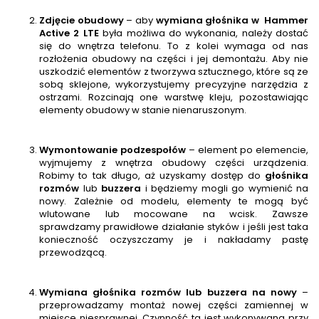
Zdjęcie obudowy
– aby
wymiana głośnika w
Hammer
Active 2 LTE
była możliwa do wykonania, należy dostać
się do wnętrza telefonu. To z kolei wymaga od nas
rozłożenia obudowy na części i jej demontażu. Aby nie
uszkodzić elementów z tworzywa sztucznego, które są ze
sobą sklejone, wykorzystujemy precyzyjne narzędzia z
ostrzami. Rozcinają one warstwę kleju, pozostawiając
elementy obudowy w stanie nienaruszonym.
Wymontowanie podzespołów
– element po elemencie,
wyjmujemy z wnętrza obudowy części urządzenia.
Robimy to tak długo, aż uzyskamy dostęp do
głośnika
rozmów
lub
buzzera
i będziemy mogli go wymienić na
nowy. Zależnie od modelu, elementy te mogą być
wlutowane lub mocowane na wcisk. Zawsze
sprawdzamy prawidłowe działanie styków i jeśli jest taka
konieczność oczyszczamy je i nakładamy pastę
przewodzącą.
Wymiana głośnika rozmów lub buzzera na nowy
–
przeprowadzamy montaż nowej części zamiennej w
miejsce niesprawnej. Czynność ta jest wykonywana przy