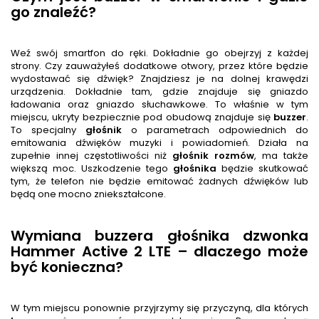
go znaleźć?
Weź swój smartfon do ręki. Dokładnie go obejrzyj z każdej
strony. Czy zauważyłeś dodatkowe otwory, przez które będzie
wydostawać się dźwięk? Znajdziesz je na dolnej krawędzi
urządzenia. Dokładnie tam, gdzie znajduje się gniazdo
ładowania oraz gniazdo słuchawkowe. To właśnie w tym
miejscu, ukryty bezpiecznie pod obudową znajduje się
buzzer
.
To specjalny
głośnik
o parametrach odpowiednich do
emitowania dźwięków muzyki i powiadomień. Działa na
zupełnie innej częstotliwości niż
głośnik rozmów
, ma także
większą moc. Uszkodzenie tego
głośnik
a
będzie skutkować
tym, że telefon nie będzie emitować żadnych dźwięków lub
będą one mocno zniekształcone.
Wymiana buzzera głośnika dzwonka
Hammer Active 2 LTE – dlaczego może
być konieczna?
W tym miejscu ponownie przyjrzymy się przyczyną, dla których