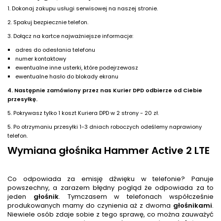
1. Dokonaj zakupu usługi serwisowej na naszej stronie.
2. Spakuj bezpiecznie telefon.
3. Dołącz na kartce najważniejsze informacje:
adres do odesłania telefonu
numer kontaktowy
ewentualne inne usterki, które podejrzewasz
ewentualne hasło do blokady ekranu
4. Następnie zamówiony przez nas Kurier DPD odbierze od Ciebie
przesyłkę.
5. Pokrywasz tylko 1 koszt Kuriera DPD w 2 strony - 20 zł.
5. Po otrzymaniu przesyłki 1-3 dniach roboczych odeślemy naprawiony
telefon.
Wymiana głośnika Hammer Active 2 LTE
Co odpowiada za emisję dźwięku w telefonie? Panuje
powszechny, a zarazem błędny pogląd że odpowiada za to
jeden
głośnik
. Tymczasem w telefonach współcześnie
produkowanych mamy do czynienia aż z dwoma
głośnik
ami
.
Niewiele osób zdaje sobie z tego sprawę, co można zauważyć