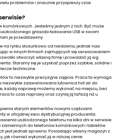
o wielu problemów i znacznie przyspieszy czas
erwisie?
nów komórkowych. Jesteśmy jednym z nich. Być może
wę uszkodzonego gniazda ładowania USB w swoim
 Wam je przedstawimy.
e na rynku stosunkowo od niedawna, jednak nasi
acując w innych firmach zajmujących się serwisowaniem
ozwoliło otworzyć własną firmę i prowadzić ją wg
ta. Staramy się je uzyskać poprzez szybkie, solidne i
lecze techniczne.
ów to niezwykle precyzyjne zajęcia. Praca ta wymaga
mi niezwykle zaawansowana lutownica hot air do
zie, każdą naprawę możemy wykonać na miejscu, bez
aca to czas naprawy oraz czynią ją tańszą niż u
pienia starych elementów nowymi częściami
 oficjalnej sieci dystrybucyjnej producenta.
awienia uszkodzonego telefonu na kilka dni w serwisie.
i zamiennych do telefonów komórkowych i tabletów
nich jest jednak sprawna. Posiadając własny magazyn z
jak również wykonać ją w niższej cenie.