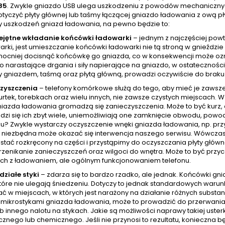
85
. Zwykle gniazdo USB ulega uszkodzeniu z powodów mechanicznych
tyczyć płyty głównej lub taśmy łączącej gniazdo ładowania z ową pł
y uszkodzeń gniazd ładowania, na pewno będzie to:
ejętne wkładanie końcówki ładowarki
– jednym z najczęściej pow
arki, jest umieszczanie końcówki ładowarki nie tą stroną w gnieźdz
mocniej docisnąć końcówkę go gniazda, co w konsekwencji może ozna
o narastające drgania i siły napierające na gniazdo, w ostatecznoś
 gniazdem, taśmą oraz płytą główną, prowadzi oczywiście do braku
zyszczenia
– telefony komórkowe służą do tego, aby mieć je zawsz
urtek, torebkach oraz wielu innych, nie zawsze czystych miejscach.
azda ładowania gromadzą się zanieczyszczenia. Może to być kurz, al
zi się ich zbyt wiele, uniemożliwiają one zamknięcie obwodu, powod
u? Zwykle wystarczy oczyszczenie wnęki gniazda ładowania, np. prz
niezbędna może okazać się interwencja naszego serwisu. Wówczas
stać rozkręcony na części i przystąpimy do oczyszczania płyty główn
rzenikanie zanieczyszczeń oraz wilgoci do wnętra. Może to być przy
ch z ładowaniem, ale ogólnym funkcjonowaniem telefonu.
działe styki
– zdarza się to bardzo rzadko, ale jednak. Końcówki g
tóre nie ulegają śniedzeniu. Dotyczy to jednak standardowych warunkó
ć w miejscach, w których jest narażony na działanie różnych subst
z mikrostykami gniazda ładowania, może to prowadzić do przerwania 
ub innego nalotu na stykach. Jakie są możliwości naprawy takiej uste
znego lub chemicznego. Jeśli nie przynosi to rezultatu, konieczna