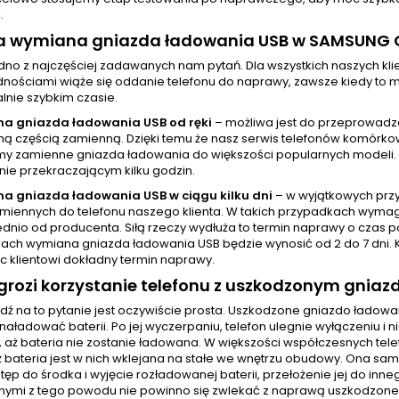
.
rwa wymiana gniazda ładowania USB w SAMSUNG 
jedno z najczęściej zadawanych nam pytań. Dla wszystkich naszych 
nościami wiąże się oddanie telefonu do naprawy, zawsze kiedy to mo
nie szybkim czasie.
a gniazda ładowania USB od ręki
– możliwa jest do przeprowadz
 częścią zamienną. Dzięki temu że nasz serwis telefonów komórkowy
y zamienne gniazda ładowania do większości popularnych modeli.
nie przekraczającym kilku godzin.
a gniazda ładowania USB w ciągu kilku dni
– w wyjątkowych prz
amiennych do telefonu naszego klienta. W takich przypadkach wyma
dnio od producenta. Siłą rzeczy wydłuża to termin naprawy o czas p
ach wymiana gniazda ładowania USB będzie wynosić od 2 do 7 dni. 
c klientowi dokładny termin naprawy.
rozi korzystanie telefonu z uszkodzonym gnia
ź na to pytanie jest oczywiście prosta. Uszkodzone gniazdo ładow
naładować baterii. Po jej wyczerpaniu, telefon ulegnie wyłączeniu 
, aż bateria nie zostanie ładowana. W większości współczesnych te
 bateria jest w nich wklejana na stałe we wnętrzu obudowy. Ona sam
tęp do środka i wyjęcie rozładowanej baterii, przełożenie jej do inn
nnymi z tego powodu nie powinno się zwlekać z naprawą uszkodzone