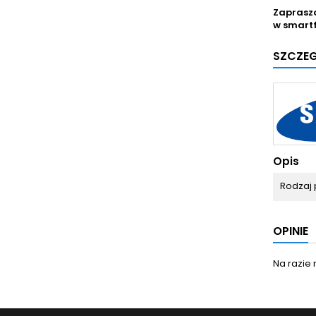
Zaprasz
w smart
SZCZE
Opis
Rodzaj 
OPINIE
Na razie 