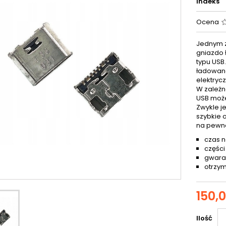
Indeks
Ocena
Jednym z
gniazdo 
typu USB
ładowana
elektryc
W zależn
USB może
Zwykle j
szybkie 
na pewn
czas n
części
gwaran
otrzym
150,0
Ilość