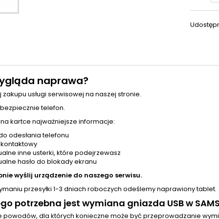
Udostępn
ygląda naprawa?
j zakupu usługi serwisowej na naszej stronie.
 bezpiecznie telefon.
 na kartce najważniejsze informacje:
do odesłania telefonu
 kontaktowy
alne inne usterki, które podejrzewasz
alne hasło do blokady ekranu
pnie wyślij urządzenie do naszego serwisu.
zymaniu przesyłki 1-3 dniach roboczych odeślemy naprawiony tablet.
ego potrzebna jest wymiana gniazda USB w SAM
le powodów, dla których konieczne może być przeprowadzanie wym