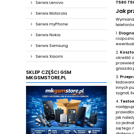
T580 T5
Serwis Lenovo
Jak p
Serwis Motorola
Wymiana 
Serwis myPhone
telefonó
1.
Diagno
Serwis Nokia
rozpoznan
ewentual
Serwis Samsung
2.
Koszt
Serwis Xiaomi
określić 
przewied
gniazda 
SKLEP CZĘŚCI GSM
3.
Przep
MKGSMSTORE.PL
ładowani
innych p
sygnał, ś
4.
Testo
następuj
prawidło
jak nale
co jedna
się tego 
dlatego 