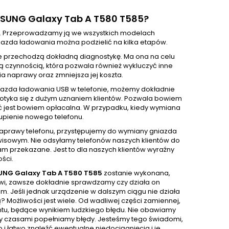
MSUNG Galaxy Tab A T580 T585?
. Przeprowadzamy ją we wszystkich modelach
azda ładowania można podzielić na kilka etapów.
e przechodzą dokładną diagnostykę. Ma ona na celu
ą czynnością, która pozwala również wykluczyć inne
 naprawy oraz zmniejsza jej koszta.
iazda ładowania USB w telefonie, możemy dokładnie
 spotyka się z dużym uznaniem klientów. Pozwala bowiem
ć jest bowiem opłacalna. W przypadku, kiedy wymiana
upienie nowego telefonu.
 naprawy telefonu, przystępujemy do wymiany gniazda
isowym. Nie odsyłamy telefonów naszych klientów do
m przekazane. Jest to dla naszych klientów wyraźny
ści.
NG Galaxy Tab A T580 T585
zostanie wykonana,
wi, zawsze dokładnie sprawdzamy czy działa on
. Jeśli jednak urządzenie w dalszym ciągu nie działa
 Możliwości jest wiele. Od wadliwej części zamiennej,
entu, będące wynikiem ludzkiego błędu. Nie obawiamy
ż my czasami popełniamy błędy. Jesteśmy tego świadomi,
 łatwo znaleźć ewentualne niedociągnięcia i je