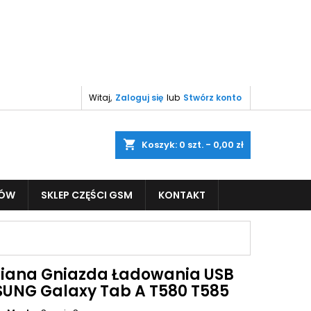
Witaj,
Zaloguj się
lub
Stwórz konto
shopping_cart
Koszyk:
0
szt. - 0,00 zł
PÓW
SKLEP CZĘŚCI GSM
KONTAKT
ana Gniazda Ładowania USB
UNG Galaxy Tab A T580 T585