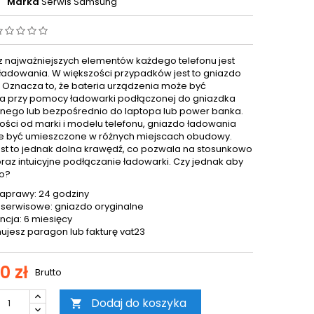
Marka
Serwis Samsung
 najważniejszych elementów każdego telefonu jest
ładowania. W większości przypadków jest to gniazdo
. Oznacza to, że bateria urządzenia może być
 przy pomocy ładowarki podłączonej do gniazdka
znego lub bezpośrednio do laptopa lub power banka.
ości od marki i modelu telefonu, gniazdo ładowania
 być umieszczone w różnych miejscach obudowy.
est to jednak dolna krawędź, co pozwala na stosunkowo
oraz intuicyjne podłączanie ładowarki. Czy jednak aby
o?
aprawy: 24 godziny
 serwisowe: gniazdo oryginalne
cja: 6 miesięcy
ujesz paragon lub fakturę vat23
0 zł
Brutto
Dodaj do koszyka
