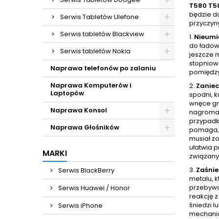
T580 T5
będzie do
Serwis Tabletów Ulefone
przyczyn
Serwis tabletów Blackview
1.
Nieumi
do ładow
Serwis tabletów Nokia
jeszcze 
stopniow
Naprawa telefonów po zalaniu
pomiędzy
Naprawa Komputerów i
2.
Zaniec
Laptopów
spodni, k
wnęce gni
Naprawa Konsol
nagromad
przypadk
Naprawa Głośników
pomaga, 
musiał zo
ułatwia p
MARKI
związany
3.
Zaśnie
Serwis BlackBerry
metalu, k
przebywa
Serwis Huawei / Honor
reakcję 
śniedzi l
Serwis iPhone
mechanic