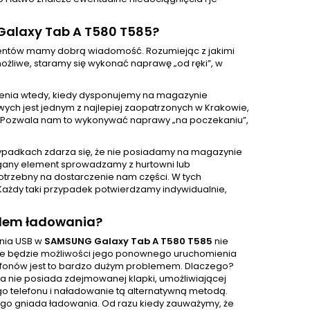
Galaxy Tab A T580 T585?
klientów mamy dobrą wiadomość. Rozumiejąc z jakimi
żliwe, staramy się wykonać naprawę „od ręki”, w
enia wtedy, kiedy dysponujemy na magazynie
ch jest jednym z najlepiej zaopatrzonych w Krakowie,
 Pozwala nam to wykonywać naprawy „na poczekaniu”,
ypadkach zdarza się, że nie posiadamy na magazynie
gany element sprowadzamy z hurtowni lub
otrzebny na dostarczenie nam części. W tych
Każdy taki przypadek potwierdzamy indywidualnie,
zdem ładowania?
ania USB w
SAMSUNG Galaxy Tab A T580 T585
nie
i nie będzie możliwości jego ponownego uruchomienia
lefonów jest to bardzo dużym problemem. Dlaczego?
a nie posiada zdejmowanej klapki, umożliwiającej
ego telefonu i naładowanie tą alternatywną metodą.
go gniada ładowania. Od razu kiedy zauważymy, że