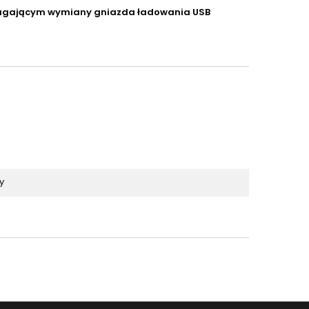
magającym wymiany gniazda ładowania USB
y