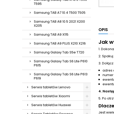
T595
Samsung TAB A7 10.4 T500 T505
Samsung TAB A8 10.5 2021 X200
X205
OPIS
Samsung TAB A9 X115
Jak w
Samsung TAB A9 PLUS X210 X216
1. Dokona
Samsung Galaxy Tab S5e T720
2. Spakuj
Samsung Galaxy Tab S6 Lite P610
3. Dołącz
P615
adres 
Samsung Galaxy Tab S6 Lite P613
numer
P619
ewentu
ewentu
Serwis tabletów Lenovo
4. Nastę
Serwis tabletów Xiaomi
5. Po otr
Serwis tabletów Huawei
Dlacz
Jest wie
Serwis Tabletów Doogee