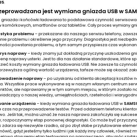
85
.
rzeprowadzana jest wymiana gniazda USB w SA
gniazda i końcówki ładowania to podstawowa czynność serwisowa
w komórkowych, smartfonów oraz tabletów. Cały proces wymiany gni
styka problemu
– przekazane do naszego serwisu telefony, zawsz
ie problemu i określenie jego przyczyny. Diagnostyka jest niezbędn
ności powstania problemu, a tym samym przyspiesza czas wykonania
orys naprawy
– kiedy znamy już dokładną przyczynę uszkodzenia gn
cenę naprawy usterki. Jest to dla nas działanie standardowe, które
zieć koszty wymiany gniazda ładowania USB. Nie zawsze ta czynnoś
przewyższa ogólną wartość urządzenia, tańsze może się okazać zak
rowadzenie naprawy
– po uzyskaniu od klienta akceptacji kosztów
a. Wszystkie prace wykonywane są w naszym własnym centrum serw
unktów, ale naprawiamy je w tym samym miejscu, w którym zostało na
wiadczący o naszej wiedzy, umiejętnościach, rzetelności i wiarygodno
wanie urządzenia
– kiedy wymiana gniazda ładowania USB w
SAMSU
e czas na przeprowadzenie testów. Przed oddaniem telefonu kliento
wo. Jeśli tak, można uznać że nasza naprawa zakończyła się sukcesem
ży, rozpoczynamy etap ponownej diagnostyki. Co może być przyczyną?
k zdarza się niezwykle rzadko, aż po zbyt słabe przylutowanie elem
mówić, gdyż jesteśmy tylko ludźmi i jak każdy inny człowiek, równie
celowo stosujemy etap testowania po naprawczego, aby móc szybko i