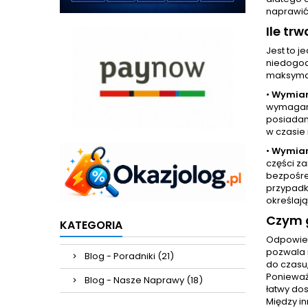
naprawić
Ile t
Jest to 
niedogod
maksymal
•
Wymian
wymaganą
posiadam
w czasie 
•
Wymian
części z
bezpośre
przypadk
określają
Czym g
KATEGORIA
Odpowied
pozwala 
Blog - Poradniki (21)
do czasu
Ponieważ
Blog - Nasze Naprawy (18)
łatwy dos
Między i