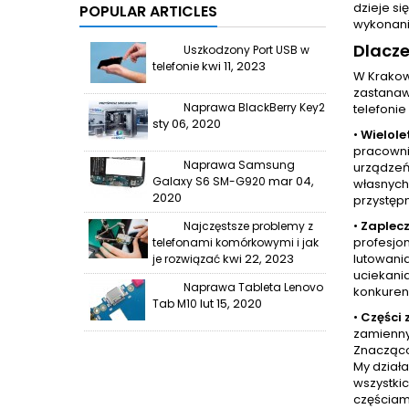
dzieje si
POPULAR ARTICLES
wykonania
Dlacz
Uszkodzony Port USB w
kwi 11, 2023
telefonie
W Krakow
zastanaw
Naprawa BlackBerry Key2
telefonie
sty 06, 2020
•
Wielole
pracowni
Naprawa Samsung
urządzeń 
mar 04,
Galaxy S6 SM-G920
własnych 
2020
przystęp
•
Zaplecz
Najczęstsze problemy z
profesjo
telefonami komórkowymi i jak
kwi 22, 2023
lutowani
je rozwiązać
uciekania
Naprawa Tableta Lenovo
konkurenc
lut 15, 2020
Tab M10
•
Części
zamienny
Znacząco 
My dział
wszystkic
częściam