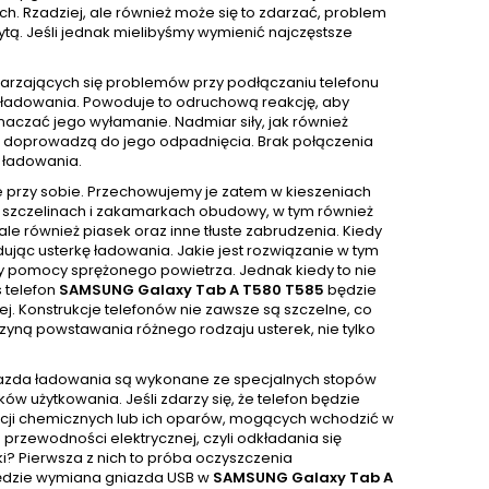
. Rzadziej, ale również może się to zdarzać, problem
ytą. Jeśli jednak mielibyśmy wymienić najczęstsze
tarzających się problemów przy podłączaniu telefonu
ie ładowania. Powoduje to odruchową reakcję, aby
czać jego wyłamanie. Nadmiar siły, jak również
ci doprowadzą do jego odpadnięcia. Brak połączenia
 ładowania.
e przy sobie. Przechowujemy je zatem w kieszeniach
 W szczelinach i zakamarkach obudowy, w tym również
e również piasek oraz inne tłuste zabrudzenia. Kiedy
ując usterkę ładowania. Jakie jest rozwiązanie w tym
y pomocy sprężonego powietrza. Jednak kiedy to nie
 telefon
SAMSUNG Galaxy Tab A T580 T585
będzie
ej. Konstrukcje telefonów nie zawsze są szczelne, co
czyną powstawania różnego rodzaju usterek, nie tylko
niazda ładowania są wykonane ze specjalnych stopów
w użytkowania. Jeśli zdarzy się, że telefon będzie
ancji chemicznych lub ich oparów, mogących wchodzić w
przewodności elektrycznej, czyli odkładania się
rki? Pierwsza z nich to próba oczyszczenia
 będzie wymiana gniazda USB w
SAMSUNG Galaxy Tab A