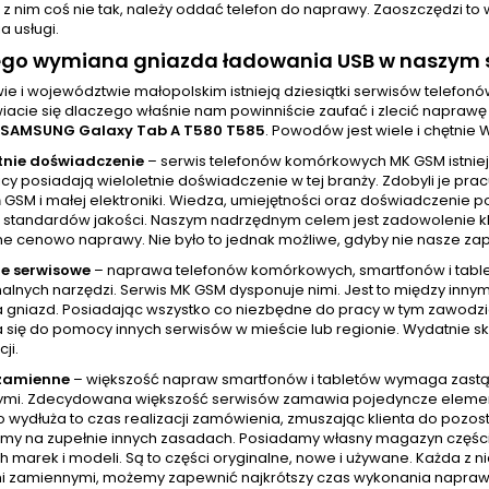
ę z nim coś nie tak, należy oddać telefon do naprawy. Zaoszczędzi t
 usługi.
ego wymiana gniazda ładowania USB w naszym s
ie i województwie małopolskim istnieją dziesiątki serwisów telefo
iacie się dlaczego właśnie nam powinniście zaufać i zlecić napra
SAMSUNG Galaxy Tab A T580 T585
. Powodów jest wiele i chętnie
tnie doświadczenie
– serwis telefonów komórkowych MK GSM istniej
cy posiadają wieloletnie doświadczenie w tej branży. Zdobyli je pr
GSM i małej elektroniki. Wiedza, umiejętności oraz doświadczenie p
standardów jakości. Naszym nadrzędnym celem jest zadowolenie klien
ne cenowo naprawy. Nie było to jednak możliwe, gdyby nie nasze zap
e serwisowe
– naprawa telefonów komórkowych, smartfonów i tablet
nalnych narzędzi. Serwis MK GSM dysponuje nimi. Jest to między inny
a gniazd. Posiadając wszystko co niezbędne do pracy w tym zawod
 się do pomocy innych serwisów w mieście lub regionie. Wydatnie skr
ji.
 zamienne
– większość napraw smartfonów i tabletów wymaga zastą
mi. Zdecydowana większość serwisów zamawia pojedyncze elementy w
wydłuża to czas realizacji zamówienia, zmuszając klienta do pozost
amy na zupełnie innych zasadach. Posiadamy własny magazyn częśc
h marek i modeli. Są to części oryginalne, nowe i używane. Każda z 
i zamiennymi, możemy zapewnić najkrótszy czas wykonania naprawy, 