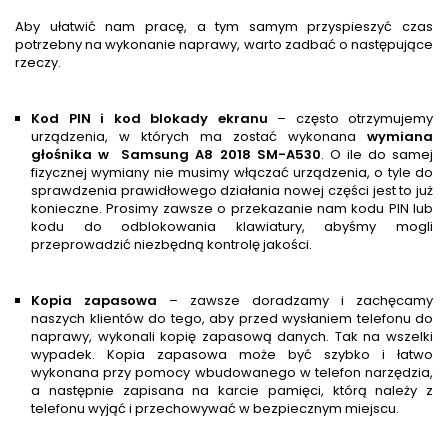
Aby ułatwić nam pracę, a tym samym przyspieszyć czas
potrzebny na wykonanie naprawy, warto zadbać o następujące
rzeczy.
Kod PIN i kod blokady ekranu
– często otrzymujemy
urządzenia, w których ma zostać wykonana
wymiana
głośnika w
Samsung A8 2018 SM-A530
. O ile do samej
fizycznej wymiany nie musimy włączać urządzenia, o tyle do
sprawdzenia prawidłowego działania nowej części jest to już
konieczne. Prosimy zawsze o przekazanie nam kodu PIN lub
kodu do odblokowania klawiatury, abyśmy mogli
przeprowadzić niezbędną kontrolę jakości.
Kopia zapasowa
– zawsze doradzamy i zachęcamy
naszych klientów do tego, aby przed wysłaniem telefonu do
naprawy, wykonali kopię zapasową danych. Tak na wszelki
wypadek. Kopia zapasowa może być szybko i łatwo
wykonana przy pomocy wbudowanego w telefon narzędzia,
a następnie zapisana na karcie pamięci, którą należy z
telefonu wyjąć i przechowywać w bezpiecznym miejscu.