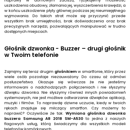
naprawy w domowym zaciszu, ryzykujemy możliwość
uszkodzenia obudowy, złamania jej, wyszczerbienia krawędzi, a
w końcu uszkodzenie płyty głównej podczas jej nieumiejętnego
wyjmowania. Do takich strat może się przyczynić przede
wszystkim brak umiejętności, brak doświadczenia oraz brak
precyzyjnych narzędzi, pozwalających manipulować w trudno
dostępnych miejscach.
Głośnik dzwonka - Buzzer – drugi głośnik
w Twoim telefonie
Zajmijmy się teraz drugim
głośnik
iem
w smartfonie, który przez
wiele osób pozostaje niezauważony. Do czasu aż odmówi
posłuszeństwa. Okazuje się wówczas że nie jesteśmy
informowani o nadchodzących połączeniach i nie słyszymy
dźwięku dzwonka. Nie słyszymy również innych powiadomień
systemowych, nie jest możliwe odtwarzanie dźwięków aplikacji,
muzyki i filmów. To naprawdę dziwne uczucie, kiedy w twoich
rękach znajduje się milczący smartfon. Czy możemy to
naprawić? Oczywiście że tak.
Wymiana głośnika dzwonka
buzzera
Samsung A8 2018 SM-A530
to jedna z naszych
flagowych usług, którą świadczymy dla wszystkich modeli
telefonów komórkowych.