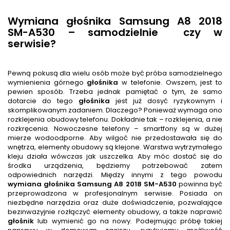
Wymiana głośnika Samsung A8 2018
SM-A530 – samodzielnie
czy w
serwisie?
Pewną pokusą dla wielu osób może być próba samodzielnego
wymienienia górnego
głośnik
a
w telefonie. Owszem, jest to
pewien sposób. Trzeba jednak pamiętać o tym, że samo
dotarcie do tego
głośnik
a
jest już dosyć ryzykownym i
skomplikowanym zadaniem. Dlaczego? Ponieważ wymaga ono
rozklejenia obudowy telefonu. Dokładnie tak – rozklejenia, a nie
rozkręcenia. Nowoczesne telefony – smartfony są w dużej
mierze wodoodporne. Aby wilgoć nie przedostawała się do
wnętrza, elementy obudowy są klejone. Warstwa wytrzymałego
kleju działa wówczas jak uszczelka. Aby móc dostać się do
środka urządzenia, będziemy potrzebować zatem
odpowiednich narzędzi. Między innymi z tego powodu
wymiana głośnika
Samsung A8 2018 SM-A530
powinna być
przeprowadzona w profesjonalnym serwisie. Posiada on
niezbędne narzędzia oraz duże doświadczenie, pozwalające
bezinwazyjnie rozłączyć elementy obudowy, a także naprawić
głośnik
lub wymienić go na nowy. Podejmując próbę takiej