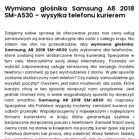
Wymiana głośnika Samsung A8 2018
SM-A530 – wysyłka telefonu kurierem
Zdajemy sobie sprawę że oferowane przez nas ceny usług
serwisowych są bardzo atrakcyjne dla osób z całego kraju. Nic
zatem nie stoi na przeszkodzie, aby
wymiana głośnika
Samsung A8 2018 SM-A530
była wykonana dla telefonów,
które zostaną nam dostarczone firmą kurierską. Specjalnie w
tym celu stworzyliśmy swój sklep internetowy. Pozwala on
wybrać odpowiednią usługę serwisową dla swojego modelu
telefonu i zamówić ją bez wychodzenia z domu. W jaki sposób
zostanie dostarczony nam telefon? Czy należy samodzielnie go
wysyłać pocztą? Owszem, jest taka możliwość dla osób, które
bardzo chcą w ten sposób doręczyć nam urządzenie. Jest
jednak również inny, o wiele wygodniejszy sposób by doręczyć
nam smartfon
Samsung A8 2018 SM-A530
do naprawy.
Specjalnie dla Państwa wygody możemy zamówić kuriera po
odbiór przesyłki. Współpracujemy z największymi i najlepszymi
firmami kurierskimi w kraju, które gwarantują szybkie i
bezpieczne doręczenia paczki z telefonem. Zamiast tracić swój
cenny czas na stanie w kolejkach na pocztę, kurier zjawi się pod
Państwa domem lub praca, aby odebrać Wasz telefon. Należy