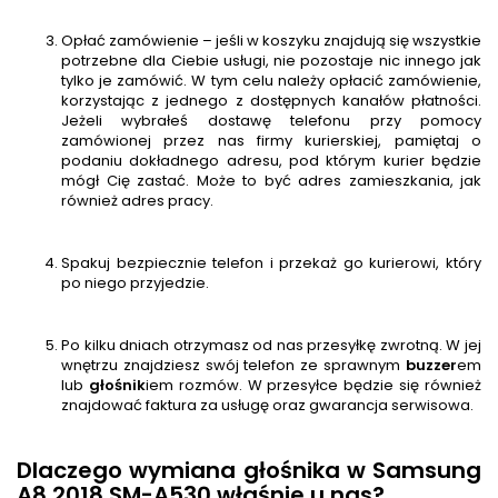
Opłać zamówienie – jeśli w koszyku znajdują się wszystkie
potrzebne dla Ciebie usługi, nie pozostaje nic innego jak
tylko je zamówić. W tym celu należy opłacić zamówienie,
korzystając z jednego z dostępnych kanałów płatności.
Jeżeli wybrałeś dostawę telefonu przy pomocy
zamówionej przez nas firmy kurierskiej, pamiętaj o
podaniu dokładnego adresu, pod którym kurier będzie
mógł Cię zastać. Może to być adres zamieszkania, jak
również adres pracy.
Spakuj bezpiecznie telefon i przekaż go kurierowi, który
po niego przyjedzie.
Po kilku dniach otrzymasz od nas przesyłkę zwrotną. W jej
wnętrzu znajdziesz swój telefon ze sprawnym
buzzer
em
lub
głośnik
iem rozmów. W przesyłce będzie się również
znajdować faktura za usługę oraz gwarancja serwisowa.
Dlaczego wymiana głośnika w Samsung
A8 2018 SM-A530 właśnie u nas?