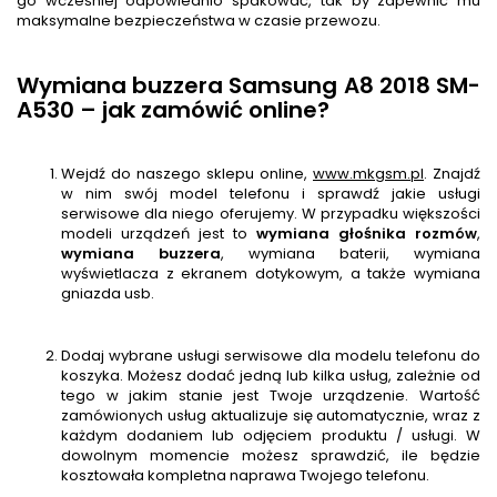
go wcześniej odpowiednio spakować, tak by zapewnić mu
maksymalne bezpieczeństwa w czasie przewozu.
Wymiana buzzera Samsung A8 2018 SM-
A530 – jak zamówić online?
Wejdź do naszego sklepu online,
www.mkgsm.pl
. Znajdź
w nim swój model telefonu i sprawdź jakie usługi
serwisowe dla niego oferujemy. W przypadku większości
modeli urządzeń jest to
wymiana głośnika rozmów
,
wymiana buzzera
, wymiana baterii, wymiana
wyświetlacza z ekranem dotykowym, a także wymiana
gniazda usb.
Dodaj wybrane usługi serwisowe dla modelu telefonu do
koszyka. Możesz dodać jedną lub kilka usług, zależnie od
tego w jakim stanie jest Twoje urządzenie. Wartość
zamówionych usług aktualizuje się automatycznie, wraz z
każdym dodaniem lub odjęciem produktu / usługi. W
dowolnym momencie możesz sprawdzić, ile będzie
kosztowała kompletna naprawa Twojego telefonu.