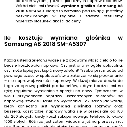
co dzień wykonują dziesiątki różnych napraw telefonów.
Wśród nich jest również
wymiana głośika
Samsung A8
2018 SM-A530
. Biorąc to wszystko pod uwagę, jesteśmy
bezkonkurencyjni w regionie i zawsze oferujemy
najlepszy stosunek jakości do ceny.
Ile kosztuje wymiana głośnika w
Samsung A8 2018 SM-A530?
Każda usterka telefonu wiąże się z obawami właściciela o to, ile
będzie kosztowała naprawa. Czy jest ona w ogóle opłacalna,
czy może lepiej jest kupić nowy telefon? Trzeba przyznać że od
pewnego czasu w społeczeństwie zakorzeniło się przekonanie
– nie naprawiaj, wyrzuć i kup nowy. W dużej mierze doszło do
tego za sprawą polityki producentów, którym bardzo jest na
rękę regularne wymienianie sprzętu na nowy. Tymczasem w
wielu przypadkach naprawy uszkodzonych telefonów są
naprawdę szybkie i tanie do wykonania. Tak samo jak wtedy,
kiedy konieczna jest
wymiana głośnika rozmów
oraz
buzzera
. Koszt takiej naprawy waha się w przedziale od 100
do 200 złotych, kiedy koszt zakupu nowego telefonu to około
1000 złotych. Różnica jest zatem widoczna już na pierwszy rzut
oka. Ponadto, po wymianie
głośnik
a
na nowy, mamy pewność