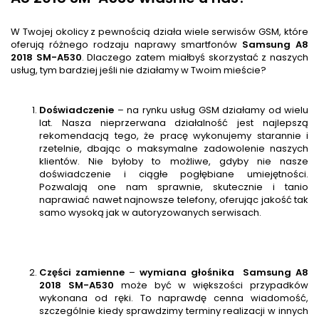
W Twojej okolicy z pewnością działa wiele serwisów GSM, które
oferują różnego rodzaju naprawy smartfonów
Samsung A8
2018 SM-A530
. Dlaczego zatem miałbyś skorzystać z naszych
usług, tym bardziej jeśli nie działamy w Twoim mieście?
Doświadczenie
– na rynku usług GSM działamy od wielu
lat. Nasza nieprzerwana działalność jest najlepszą
rekomendacją tego, że pracę wykonujemy starannie i
rzetelnie, dbając o maksymalne zadowolenie naszych
klientów. Nie byłoby to możliwe, gdyby nie nasze
doświadczenie i ciągłe pogłębiane umiejętności.
Pozwalają one nam sprawnie, skutecznie i tanio
naprawiać nawet najnowsze telefony, oferując jakość tak
samo wysoką jak w autoryzowanych serwisach.
Części zamienne
–
wymiana głośnika
Samsung A8
2018 SM-A530
może być w większości przypadków
wykonana od ręki. To naprawdę cenna wiadomość,
szczególnie kiedy sprawdzimy terminy realizacji w innych