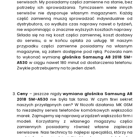
serwisach. My posiadamy części zamienne na stanie, bez
potrzeby ich sprowadzania. Tymczasem wiele innych
serwisów nie dysponuje własnym magazynem. Każdą
część zamienną muszą sprowadzać indywidualnie od
dystrybutora, co wydłuża czas naprawy nawet o tydzień,
nie wspominając o znacznie wyższych kosztach naprawy.
Składa się na nią koszt części zamiennej, koszt dostawy
do serwisu, a w końcu opłata za usługę. W naszym
przypadku części zamienne posiadamy na własnym
magazynie, są zatem dostępne pod ręką. Pozwala nam
to wykonać wymianę
głośnika
Samsung A8 2018 SM-
A530
w ciągu nawet 180 minut od dostarczenia telefonu.
Zwykle potrzebujemy na to jeden dzień.
Ceny
– jeszcze nigdy
wymiana głośnika Samsung A8
2018 SM-A530
nie była tak tania. W czym tkwi sekret
naszych przystępnych cen? W filozofii działania. MK GSM
to niezależny serwis telefonów komórkowych większości
marek. Zajmujemy się naprawą urządzeń większości firm i
modeli. Korzystamy z własnego magazynu części
zamiennych posiadamy również własne zaplecze
serwisowe. Nasi technicy to najlepsi specjaliści, którzy na