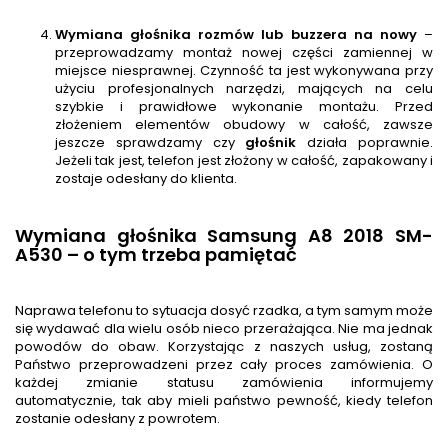
Wymiana głośnika rozmów lub buzzera na nowy
–
przeprowadzamy montaż nowej części zamiennej w
miejsce niesprawnej. Czynność ta jest wykonywana przy
użyciu profesjonalnych narzędzi, mających na celu
szybkie i prawidłowe wykonanie montażu. Przed
złożeniem elementów obudowy w całość, zawsze
jeszcze sprawdzamy czy
głośnik
działa poprawnie.
Jeżeli tak jest, telefon jest złożony w całość, zapakowany i
zostaje odesłany do klienta.
Wymiana głośnika Samsung A8 2018 SM-
A530 – o tym trzeba pamiętać
Naprawa telefonu to sytuacja dosyć rzadka, a tym samym może
się wydawać dla wielu osób nieco przerażająca. Nie ma jednak
powodów do obaw. Korzystając z naszych usług, zostaną
Państwo przeprowadzeni przez cały proces zamówienia. O
każdej zmianie statusu zamówienia informujemy
automatycznie, tak aby mieli państwo pewność, kiedy telefon
zostanie odesłany z powrotem.