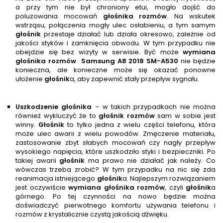
a przy tym nie był chroniony etui, mogło dojść do
poluzowania mocowań
głośnika rozmów
. Na wskutek
wstrząsu, połączenia mogły ulec osłabieniu, a tym samym
głośnik
przestaje działać lub działa okresowo, zależnie od
jakości styków i zamknięcia obwodu. W tym przypadku nie
obejdzie się bez wizyty w serwisie. Być może
wymiana
głośnika rozmów
Samsung A8 2018 SM-A530
nie będzie
konieczna, ale konieczne może się okazać ponowne
ułożenie
głośnik
a, aby zapewnić stały przepływ sygnału.
Uszkodzenie głośnika
– w takich przypadkach nie można
również wykluczyć że to
głośnik rozmów
sam w sobie jest
winny.
Głośnik
to tylko jedna z wielu części telefonu, która
może ulec awarii z wielu powodów. Zmęczenie materiału,
zastosowanie zbyt słabych mocowań czy nagły przepływ
wysokiego napięcia, które uszkodziło styki i bezpieczniki. Po
takiej awarii
głośnik
ma prawo nie działać jak należy. Co
wówczas trzeba zrobić? W tym przypadku na nic się zda
reanimacja istniejącego
głośnik
a. Najlepszym rozwiązaniem
jest oczywiście
wymiana głośnika rozmów
, czyli
głośnik
a
górnego. Po tej czynności na nowo będzie można
doświadczyć pierwotnego komfortu używania telefonu i
rozmów z krystalicznie czystą jakością dźwięku.