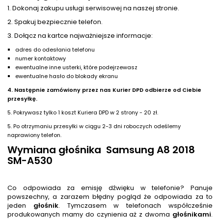
1. Dokonaj zakupu usługi serwisowej na naszej stronie.
2. Spakuj bezpiecznie telefon.
3. Dołącz na kartce najważniejsze informacje:
adres do odesłania telefonu
numer kontaktowy
ewentualne inne usterki, które podejrzewasz
ewentualne hasło do blokady ekranu
4. Następnie zamówiony przez nas Kurier DPD odbierze od Ciebie
przesyłkę.
5. Pokrywasz tylko 1 koszt Kuriera DPD w 2 strony - 20 zł.
5. Po otrzymaniu przesyłki w ciągu 2-3 dni roboczych odeślemy
naprawiony telefon.
Wymiana głośnika Samsung A8 2018
SM-A530
Co odpowiada za emisję dźwięku w telefonie? Panuje
powszechny, a zarazem błędny pogląd że odpowiada za to
jeden
głośnik
. Tymczasem w telefonach współcześnie
produkowanych mamy do czynienia aż z dwoma
głośnik
ami
.