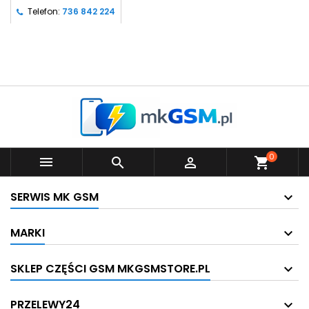
Telefon:
736 842 224
0



shopping_cart
SERWIS MK GSM
MARKI
SKLEP CZĘŚCI GSM MKGSMSTORE.PL
PRZELEWY24