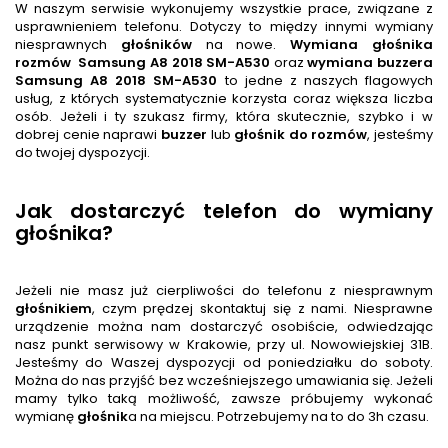
W naszym serwisie wykonujemy wszystkie prace, związane z
usprawnieniem telefonu. Dotyczy to między innymi wymiany
niesprawnych
głośnik
ów
na nowe.
Wymiana głośnika
rozmów
Samsung A8 2018 SM-A530
oraz
wymiana buzzera
Samsung A8 2018 SM-A530
to jedne z naszych flagowych
usług, z których systematycznie korzysta coraz większa liczba
osób. Jeżeli i ty szukasz firmy, która skutecznie, szybko i w
dobrej cenie naprawi
buzzer
lub
głośnik
do rozmów
, jesteśmy
do twojej dyspozycji.
Jak dostarczyć telefon do wymiany
głośnika?
Jeżeli nie masz już cierpliwości do telefonu z niesprawnym
głośnik
iem
, czym prędzej skontaktuj się z nami. Niesprawne
urządzenie można nam dostarczyć osobiście, odwiedzając
nasz punkt serwisowy w Krakowie, przy ul. Nowowiejskiej 31B.
Jesteśmy do Waszej dyspozycji od poniedziałku do soboty.
Można do nas przyjść bez wcześniejszego umawiania się. Jeżeli
mamy tylko taką możliwość, zawsze próbujemy wykonać
wymianę
głośnik
a na miejscu. Potrzebujemy na to do 3h czasu.