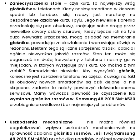
Zanieczyszczenia stałe
– czyli kurz. To największy wróg
głośnik
ów
w telefonach. Kiedy nosimy smartfona w kieszeni
spodni lub torebce, siłą rzeczy jest narażony na
bezpośrednie działanie kurzu i pyłu. Jego niewielkie ziarenka
przedostają się pod obudowę, znajdując sobie drogę przez
niewielkie otwory osłony ażurowej. Kiedy będzie ich na tyle
dużo wewnątrz urządzenia, mogą osiadać na membranie
głośnik
a
, powodując zniekształcenia i wprawiając dźwięk w
rezonans. Efektem tego są liczne sprzężenia, trzaski, odbicia i
ogólnie niewyraźna jakość rozmów. Stan ten może się
pogarszać im dłużej korzystamy z telefonu i nosimy go w
miejscach, w których występuje pył i kurz. Co można z tym
zrobić? Samodzielnie niewiele. Aby wyczyścić
głośnik
,
konieczne jest rozłożenie telefonu na części. Z uwagi na fakt
że obudowy nowych smartfonów są dziś klejone, a nie
skręcane, zadanie to należy powierzyć doświadczonemu
serwisowi. Mamy wówczas pewność że czyszczenie lub
wymiana głośnika rozmów w
Samsung A8 2018 SM-A530
przebiegnie prawidłowo i bez najmniejszych problemów.
Uszkodzenia mechaniczne
– nie można również
bagatelizować wpływu uszkodzeń mechanicznych na
sprawność działania
głośnika rozmów
. Jeśli Twój
Samsung
A8 2018 SM-A530
przeżył kilka upadków z różnej wysokości,