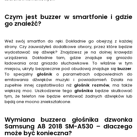
Czym jest buzzer w smartfonie i gdzie
go znaleźć?
Weź swój smartfon do ręki. Dokładnie go obejrzyj z każdej
strony. Czy zauważyłeś dodatkowe otwory, przez które będzie
wydostawać się dźwięk? Znajdziesz je na dolnej krawędzi
urządzenia. Dokładnie tam, gdzie znajduje się gniazdo
ładowania oraz gniazdo słuchawkowe. To właśnie w tym
miejscu, ukryty bezpiecznie pod obudową znajduje się
buzzer
.
To specjalny
głośnik
o parametrach odpowiednich do
emitowania dźwięków muzyki i powiadomień. Działa na
zupełnie innej częstotliwości niż
głośnik rozmów
, ma także
większą moc. Uszkodzenie tego
głośnik
a
będzie skutkować
tym, że telefon nie będzie emitować żadnych dźwięków lub
będą one mocno zniekształcone.
Wymiana buzzera głośnika dzwonka
Samsung A8 2018 SM-A530 – dlaczego
może być konieczna?