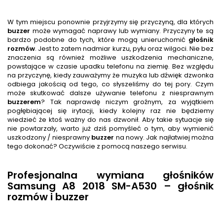
W tym miejscu ponownie przyjrzymy się przyczyną, dla których
buzzer
może wymagać naprawy lub wymiany. Przyczyny te są
bardzo podobne do tych, które mogą unieruchomić
głośnik
rozmów
. Jest to zatem nadmiar kurzu, pyłu oraz wilgoci. Nie bez
znaczenia są również możliwe uszkodzenia mechaniczne,
powstające w czasie upadku telefonu na ziemię. Bez względu
na przyczynę, kiedy zauważymy że muzyka lub dźwięk dzwonka
odbiega jakością od tego, co słyszeliśmy do tej pory. Czym
może skutkować dalsze używanie telefonu z niesprawnym
buzzer
em
? Tak naprawdę niczym groźnym, za wyjątkiem
pogłębiającej się irytacji, kiedy kolejny raz nie będziemy
wiedzieć że ktoś ważny do nas dzwonił. Aby takie sytuacje się
nie powtarzały, warto już dziś pomyśleć o tym, aby wymienić
uszkodzony / niesprawny
buzzer
na nowy. Jak najłatwiej można
tego dokonać? Oczywiście z pomocą naszego serwisu.
Profesjonalna wymiana głośników
Samsung A8 2018 SM-A530 – głośnik
rozmów i buzzer