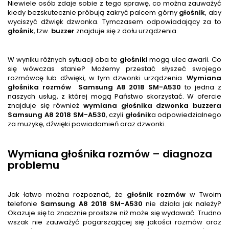
Niewiele osób zdaje sobie z tego sprawę, co można zauważyć
kiedy bezskutecznie próbują zakryć palcem górny
głośnik
, aby
wyciszyć dźwięk dzwonka. Tymczasem odpowiadający za to
głośnik
, tzw.
buzzer
znajduje się z dołu urządzenia.
W wyniku różnych sytuacji oba te
głośnik
i
mogą ulec awarii. Co
się wówczas stanie? Możemy przestać słyszeć swojego
rozmówcę lub dźwięki, w tym dzwonki urządzenia.
Wymiana
głośnika rozmów
Samsung A8 2018 SM-A530
to jedna z
naszych usług, z której mogą Państwo skorzystać. W ofercie
znajduje się również
wymiana głośnika dzwonka buzzera
Samsung A8 2018 SM-A530
, czyli
głośnik
a odpowiedzialnego
za muzykę, dźwięki powiadomień oraz dzwonki.
Wymiana głośnika rozmów – diagnoza
problemu
Jak łatwo można rozpoznać, że
głośnik
rozmów
w Twoim
telefonie
Samsung A8 2018 SM-A530
nie działa jak należy?
Okazuje się to znacznie prostsze niż może się wydawać. Trudno
wszak nie zauważyć pogarszającej się jakości rozmów oraz