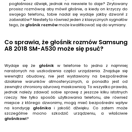
pogłaśniasz dźwięk, jednak na niewiele to daje? Zirytowany
prosisz rozmówcę aby mówił głośnie, a kiedy on krzyczy do
swojego telefonu, tobie nadal się wydaje jakby dzwonił z
zaświatów? Niestety to również jeden z klasycznych sygnałów
tego, że
głośnik rozmów
może kwalifikować się do wymiany.
Co sprawia, że głośnik rozmów Samsung
A8 2018 SM-A530 może się psuć?
Wydaje się że
głośnik
w telefonie to jedna z najmniej
narażonych na uszkodzenia części urządzenia. Znajduje się
wewnątrz obudowy, nie jest wystawiony na bezpośrednie
działanie warunków atmosferycznych, a ponadto jest od
zewnątrz chroniony ażurową maskownicą. To wszystko prawda,
jednak należy zdawać sobie sprawę z jeszcze kilku istotnych
rzeczy. Nie tylko sposób użytkowania telefonu, ale również
miejsce z którego dzwonimy, mogą mieć bezpośredni wpływ
na kondycję
głośnik
a
i jakość dźwięku. Co zatem może
szczególnie mocno szkodzić urządzeniu, a właściwie
głośnik
owi
?