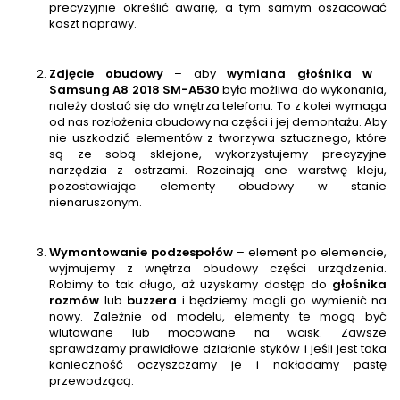
precyzyjnie określić awarię, a tym samym oszacować
koszt naprawy.
Zdjęcie obudowy
– aby
wymiana głośnika w
Samsung A8 2018 SM-A530
była możliwa do wykonania,
należy dostać się do wnętrza telefonu. To z kolei wymaga
od nas rozłożenia obudowy na części i jej demontażu. Aby
nie uszkodzić elementów z tworzywa sztucznego, które
są ze sobą sklejone, wykorzystujemy precyzyjne
narzędzia z ostrzami. Rozcinają one warstwę kleju,
pozostawiając elementy obudowy w stanie
nienaruszonym.
Wymontowanie podzespołów
– element po elemencie,
wyjmujemy z wnętrza obudowy części urządzenia.
Robimy to tak długo, aż uzyskamy dostęp do
głośnika
rozmów
lub
buzzera
i będziemy mogli go wymienić na
nowy. Zależnie od modelu, elementy te mogą być
wlutowane lub mocowane na wcisk. Zawsze
sprawdzamy prawidłowe działanie styków i jeśli jest taka
konieczność oczyszczamy je i nakładamy pastę
przewodzącą.