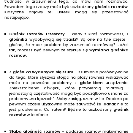
trudności w zrozumieniu tego, co mówi nam rozmówca.
Powodem tego rzeczy może być uszkodzony
głośnik rozmów
.
Klasyczne objawy tej usterki mogą się przedstawiać
następująco.
Głośnik rozmów trzeszczy
– kiedy z kimś rozmawiasz, z
głośnik
a
wydobywają się trzaski? Są one na tyle częste i
głośne, że masz problem by zrozumieć rozmówcę? Jeżeli
tak, możesz być pewnym że szykuje się
wymiana głośnika
rozmów.
Z głośnika wydobywa się szum
– szumienie porównywalne
do tego, które słyszysz stojąc na plaży również wskazywać
może na poważne problemy z
głośnik
iem
urządzenia.
Zniekształcenia dźwięku, które przybierają miarową i
jednostajną częstotliwość mogą być początkowo uznane za
problemy „na łączach”. Słaby zasięg, szum w tle. Dopiero po
pewnym czasie użytkownik może zauważyć że jednak nie to
jest problemem. Co zatem? Będzie to uszkodzony
głośnik
rozmów
w telefonie.
Słaba głośność rozmów
– podczas rozmów maksymalnie