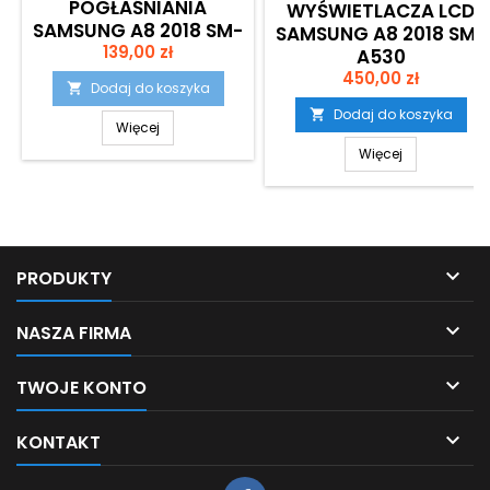
POGŁAŚNIANIA
WYŚWIETLACZA LCD
SAMSUNG A8 2018 SM-
SAMSUNG A8 2018 SM-
Cena
139,00 zł
A530
A530
Cena
450,00 zł
Dodaj do koszyka

Dodaj do koszyka

Więcej
Więcej

PRODUKTY

NASZA FIRMA

TWOJE KONTO

KONTAKT