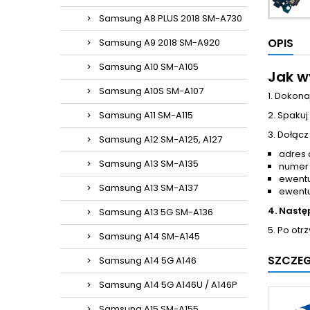
Samsung A8 PLUS 2018 SM-A730
OPIS
Samsung A9 2018 SM-A920
Samsung A10 SM-A105
Jak w
Samsung A10S SM-A107
1. Dokona
Samsung A11 SM-A115
2. Spakuj
3. Dołącz
Samsung A12 SM-A125, A127
adres 
Samsung A13 SM-A135
numer
ewentu
Samsung A13 SM-A137
ewentu
4. Nastę
Samsung A13 5G SM-A136
5. Po otr
Samsung A14 SM-A145
SZCZE
Samsung A14 5G A146
Samsung A14 5G A146U / A146P
Samsung A15 SM-A155