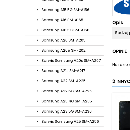
Samsung A15 5G SM-A156
Samsung A16 SM-A165
Opis
Samsung A16 5G SM-A166
Rodzaj 
Samsung A20 SM-A205
Samsung A20e SM-202
OPINIE
Serwis Samsung A20s SM-A207
Na razie 
Samsung A21s SM-A217
Samsung A22 SM-A225
2 INNY
Samsung A22 5G SM-A226
Samsung A23 4G SM-A235
Samsung A23 5G SM-A236
Serwis Samsung A25 SM-A256