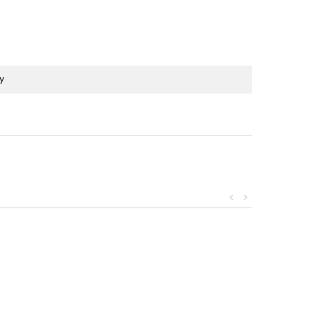
y
<
>