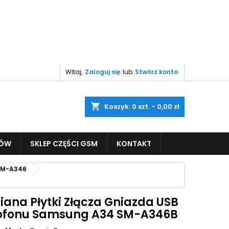
Witaj,
Zaloguj się
lub
Stwórz konto
shopping_cart
Koszyk:
0
szt. - 0,00 zł
PÓW
SKLEP CZĘŚCI GSM
KONTAKT
SM-A346
ana Płytki Złącza Gniazda USB
ofonu Samsung A34 SM-A346B