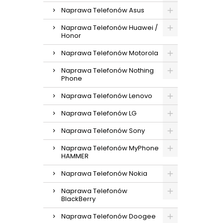
Naprawa Telefonów Asus
Naprawa Telefonów Huawei /
Honor
Naprawa Telefonów Motorola
Naprawa Telefonów Nothing
Phone
Naprawa Telefonów Lenovo
Naprawa Telefonów LG
Naprawa Telefonów Sony
Naprawa Telefonów MyPhone
HAMMER
Naprawa Telefonów Nokia
Naprawa Telefonów
BlackBerry
Naprawa Telefonów Doogee