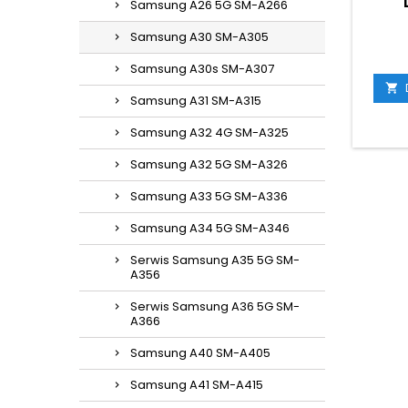
Samsung A26 5G SM-A266
Samsung A30 SM-A305
Samsung A30s SM-A307

Samsung A31 SM-A315
Samsung A32 4G SM-A325
Samsung A32 5G SM-A326
Samsung A33 5G SM-A336
Samsung A34 5G SM-A346
Serwis Samsung A35 5G SM-
A356
Serwis Samsung A36 5G SM-
A366
Samsung A40 SM-A405
Samsung A41 SM-A415