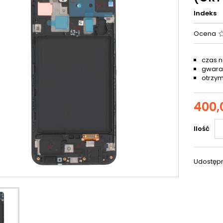
Indeks
Ocena
czas n
gwaran
otrzym
400,
Ilość
Udostępn