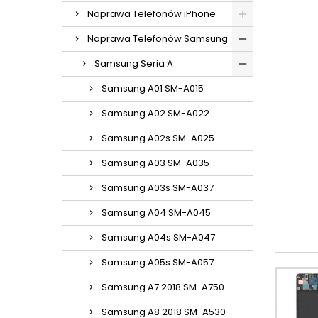
Naprawa Telefonów iPhone
Naprawa Telefonów Samsung
Samsung Seria A
Samsung A01 SM-A015
Samsung A02 SM-A022
Samsung A02s SM-A025
Samsung A03 SM-A035
Samsung A03s SM-A037
Samsung A04 SM-A045
Samsung A04s SM-A047
Samsung A05s SM-A057
Samsung A7 2018 SM-A750
Samsung A8 2018 SM-A530