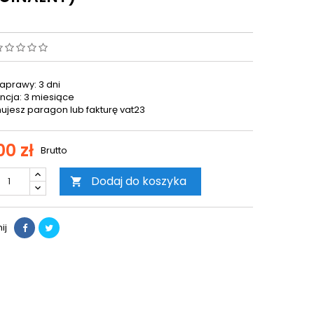
aprawy: 3 dni
cja: 3 miesiące
ujesz paragon lub fakturę vat23
00 zł
Brutto
Dodaj do koszyka

ij