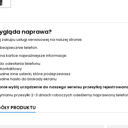
ygląda naprawa?
j zakupu usługi serwisowej na naszej stronie.
 bezpiecznie telefon.
 na kartce najważniejsze informacje:
do odesłania telefonu
 kontaktowy
alne inne usterki, które podejrzewasz
alne hasło do blokady ekranu
pnie wyślij urządzenie do naszego serwisu przesyłką rejestrowaną
rzymaniu przesyłki 2-3 dniach roboczych odeślemy naprawiony telefo
GÓŁY PRODUKTU