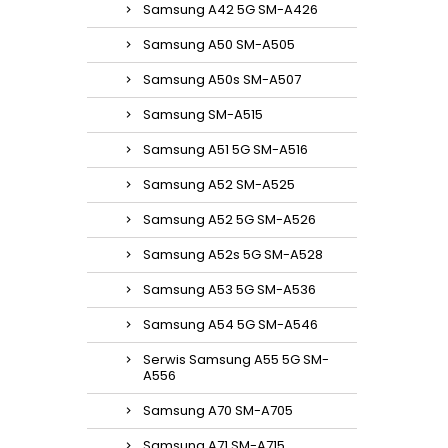
Samsung A42 5G SM-A426
Samsung A50 SM-A505
Samsung A50s SM-A507
Samsung SM-A515
Samsung A51 5G SM-A516
Samsung A52 SM-A525
Samsung A52 5G SM-A526
Samsung A52s 5G SM-A528
Samsung A53 5G SM-A536
Samsung A54 5G SM-A546
Serwis Samsung A55 5G SM-
A556
Samsung A70 SM-A705
Samsung A71 SM-A715