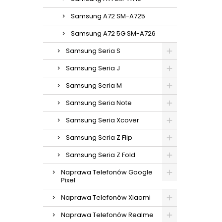
Samsung A72 SM-A725
Samsung A72 5G SM-A726
Samsung Seria S
Samsung Seria J
Samsung Seria M
Samsung Seria Note
Samsung Seria Xcover
Samsung Seria Z Flip
Samsung Seria Z Fold
Naprawa Telefonów Google
Pixel
Naprawa Telefonów Xiaomi
Naprawa Telefonów Realme