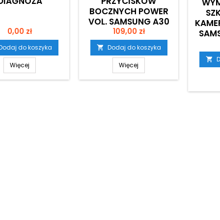
DIAGNOZA
PRZYCISKÓW
WYM
BOCZNYCH POWER
SZK
VOL. SAMSUNG A30
KAME
Cena
Cena
0,00 zł
109,00 zł
SAM
A3
Dodaj do koszyka
Dodaj do koszyka

D

Więcej
Więcej