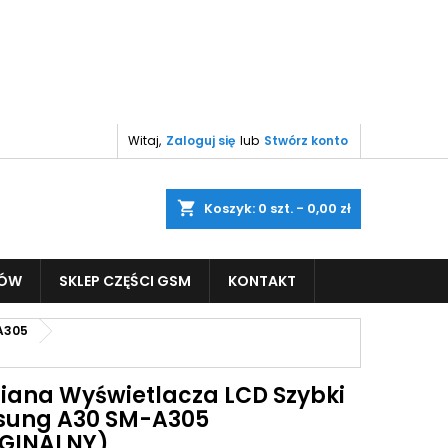
Witaj,
Zaloguj się
lub
Stwórz konto
shopping_cart
Koszyk:
0
szt. - 0,00 zł
PÓW
SKLEP CZĘŚCI GSM
KONTAKT
A305
ana Wyświetlacza LCD Szybki
ung A30 SM-A305
GINALNY)