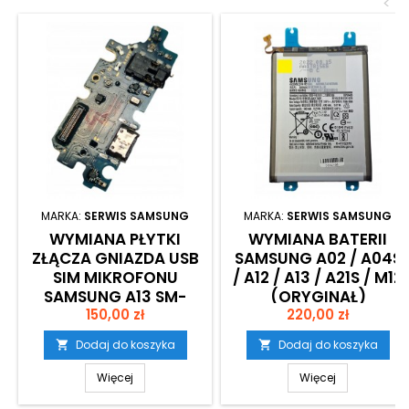
<
MARKA:
SERWIS SAMSUNG
MARKA:
SERWIS SAMSUNG
WYMIANA PŁYTKI
WYMIANA BATERII
ZŁĄCZA GNIAZDA USB
SAMSUNG A02 / A04S
SIM MIKROFONU
/ A12 / A13 / A21S / M12
SAMSUNG A13 SM-
(ORYGINAŁ)
Cena
Cena
150,00 zł
A137F
220,00 zł
Dodaj do koszyka
Dodaj do koszyka


Więcej
Więcej