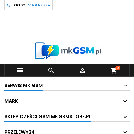
Telefon:
736 842 224
0



shopping_cart
SERWIS MK GSM
MARKI
SKLEP CZĘŚCI GSM MKGSMSTORE.PL
PRZELEWY24