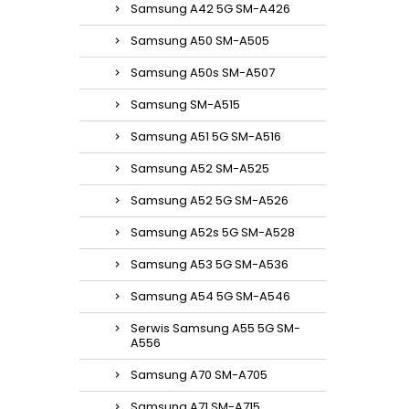
Samsung A42 5G SM-A426
Samsung A50 SM-A505
Samsung A50s SM-A507
Samsung SM-A515
Samsung A51 5G SM-A516
Samsung A52 SM-A525
Samsung A52 5G SM-A526
Samsung A52s 5G SM-A528
Samsung A53 5G SM-A536
Samsung A54 5G SM-A546
Serwis Samsung A55 5G SM-
A556
Samsung A70 SM-A705
Samsung A71 SM-A715