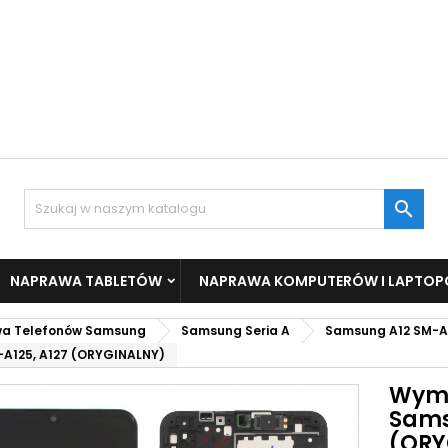

NAPRAWA TABLETÓW
NAPRAWA KOMPUTERÓW I LAPTO
a Telefonów Samsung
Samsung Seria A
Samsung A12 SM-A1
A125, A127 (ORYGINALNY)
Wymi
Sams
(ORY