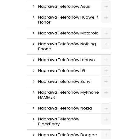
Naprawa Telefonów Asus
Naprawa Telefonów Huawei /
Honor
Naprawa Telefonów Motorola
Naprawa Telefonów Nothing
Phone
Naprawa Telefonów Lenovo
Naprawa Telefonów LG
Naprawa Telefonów Sony
Naprawa Telefonów MyPhone
HAMMER
Naprawa Telefonów Nokia
Naprawa Telefonów
BlackBerry
Naprawa Telefonów Doogee