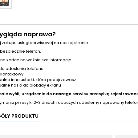
ygląda naprawa?
j zakupu usługi serwisowej na naszej stronie.
 bezpiecznie telefon.
 na kartce najważniejsze informacje:
do odesłania telefonu
 kontaktowy
alne inne usterki, które podejrzewasz
alne hasło do blokady ekranu
pnie wyślij urządzenie do naszego serwisu przesyłką rejestrowaną
rzymaniu przesyłki 2-3 dniach roboczych odeślemy naprawiony telefo
GÓŁY PRODUKTU