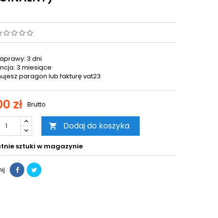
aprawy: 3 dni
cja: 3 miesiące
ujesz paragon lub fakturę vat23
0 zł
Brutto
Dodaj do koszyka

tnie sztuki w magazynie
ij