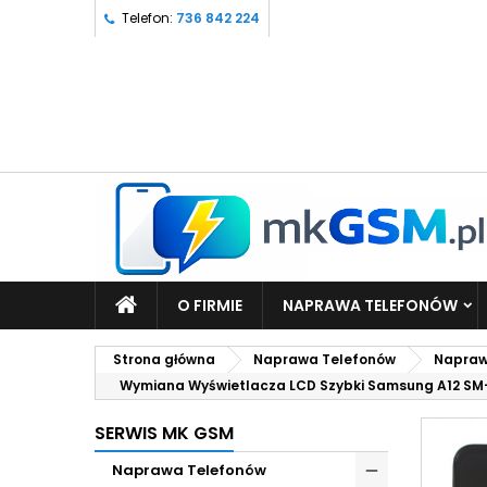
Telefon:
736 842 224
O FIRMIE
NAPRAWA TELEFONÓW
Strona główna
Naprawa Telefonów
Napraw
Wymiana Wyświetlacza LCD Szybki Samsung A12 SM-
SERWIS MK GSM
Naprawa Telefonów