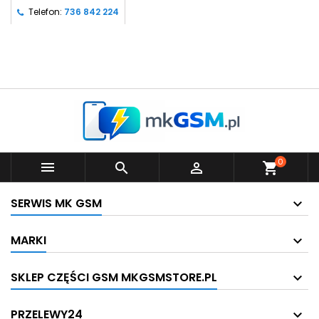
Telefon:
736 842 224
0



shopping_cart
SERWIS MK GSM
MARKI
SKLEP CZĘŚCI GSM MKGSMSTORE.PL
PRZELEWY24