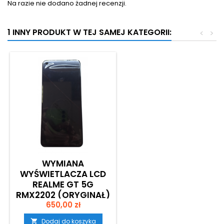
Na razie nie dodano żadnej recenzji.
1 INNY PRODUKT W TEJ SAMEJ KATEGORII:
<
>
WYMIANA
WYŚWIETLACZA LCD
REALME GT 5G
RMX2202 (ORYGINAŁ)
Cena
650,00 zł
Dodaj do koszyka
