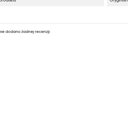
produktu
Oryginaln
nie dodano żadnej recenzji.