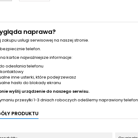
ygląda naprawa?
j zakupu usługi serwisowej na naszej stronie.
 bezpiecznie telefon.
 na kartce najważniejsze informacje:
do odesłania telefonu
 kontaktowy
alne inne usterki, które podejrzewasz
alne hasło do blokady ekranu
pnie wyślij urządzenie do naszego serwisu.
zymaniu przesyłki 1-3 dniach roboczych odeślemy naprawiony telefon
GÓŁY PRODUKTU