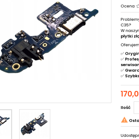
Ocena
Problem
C35?
W naszym
płytki z
Oferujem
✅
Orygin
✅
Profe
serwisa
✅
Gwara
✅
Szybką
170,0
Ilość

Osta
Udostępn