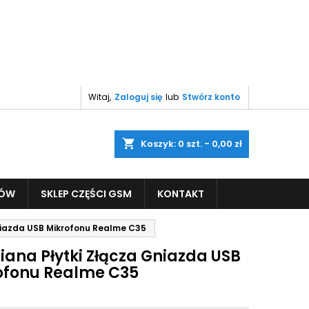
Witaj,
Zaloguj się
lub
Stwórz konto
shopping_cart
Koszyk:
0
szt. - 0,00 zł
PÓW
SKLEP CZĘŚCI GSM
KONTAKT
niazda USB Mikrofonu Realme C35
ana Płytki Złącza Gniazda USB
ofonu Realme C35