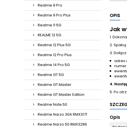
Realme 9 Pro
OPIS
Realme 9 Pro Plus
Realme 11 5G
Jak w
REALME 12 5G
1. Dokona
Realme 12 Plus 5G
2. Spakuj
3. Dołącz
Realme 12 Pro Plus
adres 
Realme 14 Pro 5G
numer
ewentu
Realme GT 5G
ewentu
4. Nastę
Realme GT Master
5. Po otr
Realme GT Master Edition
SZCZE
Realme Note 50
Realme Narzo 30A RMX3171
Opis
Realme Narzo 50 RMX3286