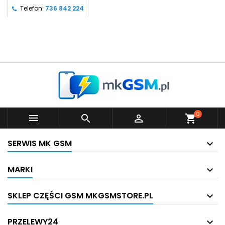
Telefon:
736 842 224
0



shopping_cart
SERWIS MK GSM
MARKI
SKLEP CZĘŚCI GSM MKGSMSTORE.PL
PRZELEWY24