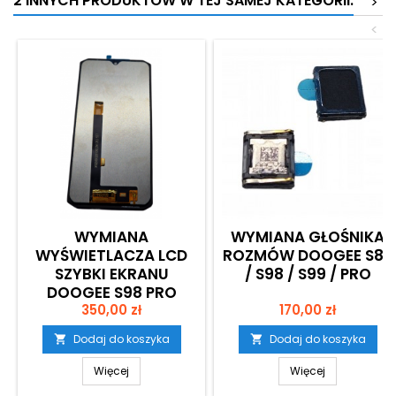
2 INNYCH PRODUKTÓW W TEJ SAMEJ KATEGORII:
>
<
WYMIANA
WYMIANA GŁOŚNIKA
WYŚWIETLACZA LCD
ROZMÓW DOOGEE S89
SZYBKI EKRANU
/ S98 / S99 / PRO
DOOGEE S98 PRO
Cena
Cena
350,00 zł
170,00 zł
Dodaj do koszyka
Dodaj do koszyka


Więcej
Więcej