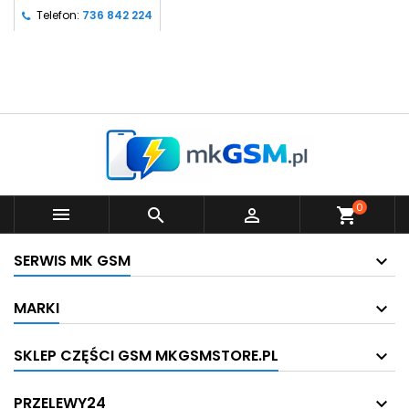
Telefon:
736 842 224
0



shopping_cart
SERWIS MK GSM
MARKI
SKLEP CZĘŚCI GSM MKGSMSTORE.PL
PRZELEWY24