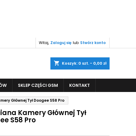
Witaj,
Zaloguj się
lub
Stwórz konto
shopping_cart
Koszyk:
0
szt. - 0,00 zł
PÓW
SKLEP CZĘŚCI GSM
KONTAKT
ery Głównej Tył Doogee S58 Pro
ana Kamery Głównej Tył
ee S58 Pro