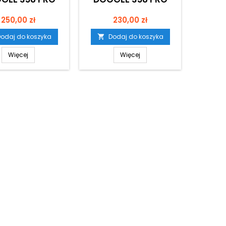
Cena
Cena
250,00 zł
230,00 zł
odaj do koszyka
Dodaj do koszyka

Więcej
Więcej