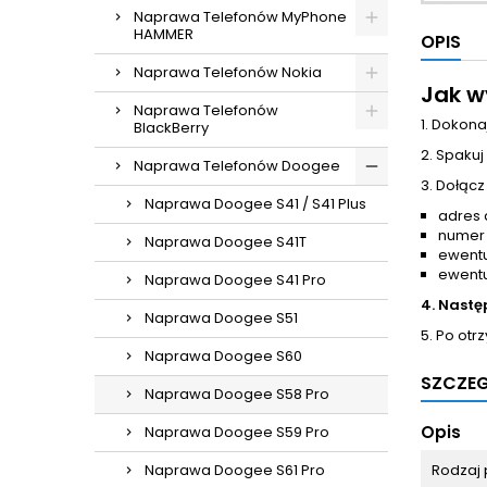
Naprawa Telefonów MyPhone
HAMMER
OPIS
Naprawa Telefonów Nokia
Jak w
Naprawa Telefonów
1. Dokona
BlackBerry
2. Spakuj
Naprawa Telefonów Doogee
3. Dołącz
Naprawa Doogee S41 / S41 Plus
adres 
numer
Naprawa Doogee S41T
ewentu
ewentu
Naprawa Doogee S41 Pro
4. Nastę
Naprawa Doogee S51
5. Po otr
Naprawa Doogee S60
SZCZE
Naprawa Doogee S58 Pro
Opis
Naprawa Doogee S59 Pro
Naprawa Doogee S61 Pro
Rodzaj 