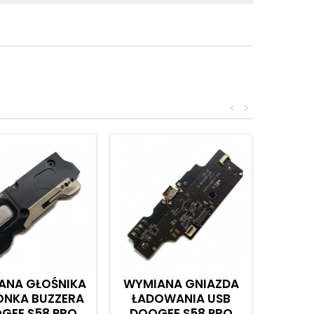
<
>
ANA GŁOŚNIKA
WYMIANA GNIAZDA
NKA BUZZERA
ŁADOWANIA USB
GEE S58 PRO
DOOGEE S58 PRO