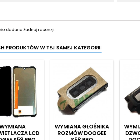
nie dodano żadnej recenzji.
CH PRODUKTÓW W TEJ SAMEJ KATEGORII:
WYMIANA
WYMIANA GŁOŚNIKA
WYMI
IETLACZA LCD
ROZMÓW DOOGEE
DZWO
GEE S58 PRO
S58 PRO
DOO