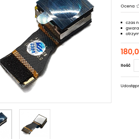
Ocena
czas n
gwaran
otrzym
180,0
Ilość
Udostępn