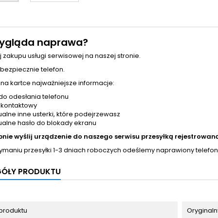
ygląda naprawa?
j zakupu usługi serwisowej na naszej stronie.
 bezpiecznie telefon.
 na kartce najważniejsze informacje:
do odesłania telefonu
 kontaktowy
alne inne usterki, które podejrzewasz
alne hasło do blokady ekranu
pnie wyślij urządzenie do naszego serwisu przesyłką rejestrowaną
zymaniu przesyłki 1-3 dniach roboczych odeślemy naprawiony telefon
GÓŁY PRODUKTU
produktu
Oryginaln