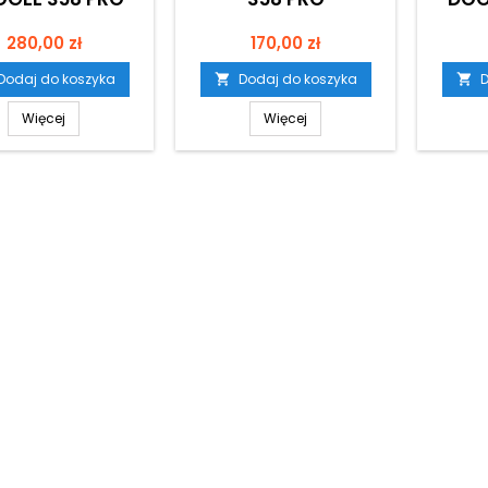
Cena
Cena
280,00 zł
170,00 zł
Dodaj do koszyka
Dodaj do koszyka
D


Więcej
Więcej