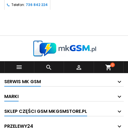
Telefon:
736 842 224
0



shopping_cart
SERWIS MK GSM
MARKI
SKLEP CZĘŚCI GSM MKGSMSTORE.PL
PRZELEWY24