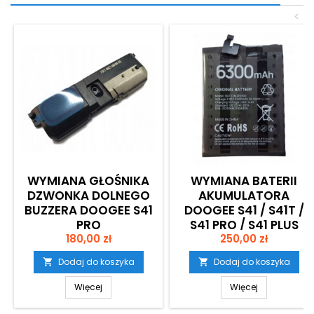
<
WYMIANA GŁOŚNIKA
WYMIANA BATERII
DZWONKA DOLNEGO
AKUMULATORA
BUZZERA DOOGEE S41
DOOGEE S41 / S41T /
PRO
S41 PRO / S41 PLUS
Cena
Cena
180,00 zł
250,00 zł
Dodaj do koszyka
Dodaj do koszyka


Więcej
Więcej