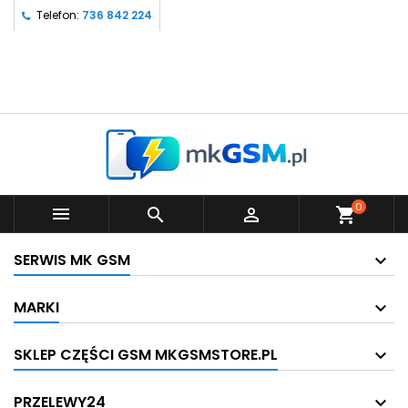
Telefon:
736 842 224
0



shopping_cart
SERWIS MK GSM
MARKI
SKLEP CZĘŚCI GSM MKGSMSTORE.PL
PRZELEWY24