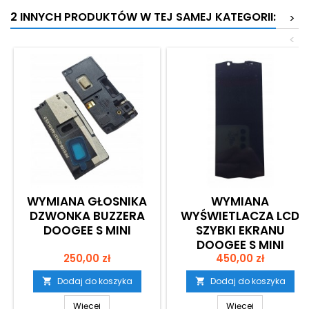
2 INNYCH PRODUKTÓW W TEJ SAMEJ KATEGORII:
>
<
WYMIANA GŁOSNIKA
WYMIANA
DZWONKA BUZZERA
WYŚWIETLACZA LCD
DOOGEE S MINI
SZYBKI EKRANU
DOOGEE S MINI
Cena
Cena
250,00 zł
450,00 zł
Dodaj do koszyka
Dodaj do koszyka


Więcej
Więcej