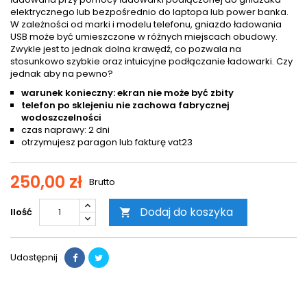
elektrycznego lub bezpośrednio do laptopa lub power banka.
W zależności od marki i modelu telefonu, gniazdo ładowania
USB może być umieszczone w różnych miejscach obudowy.
Zwykle jest to jednak dolna krawędź, co pozwala na
stosunkowo szybkie oraz intuicyjne podłączanie ładowarki. Czy
jednak aby na pewno?
warunek konieczny: ekran nie może być zbity
telefon po sklejeniu nie zachowa fabrycznej
wodoszczelności
czas naprawy: 2 dni
otrzymujesz paragon lub fakturę vat23
250,00 zł
Brutto
Dodaj do koszyka
Ilość

Udostępnij