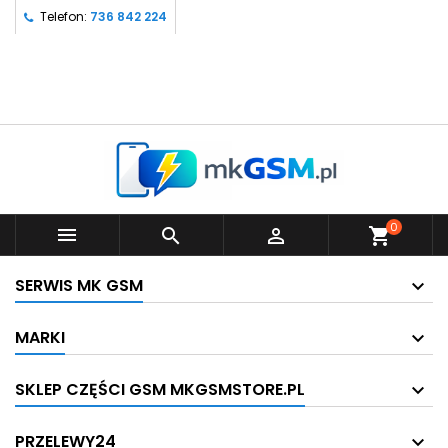
Telefon:
736 842 224
0



shopping_cart
SERWIS MK GSM
MARKI
SKLEP CZĘŚCI GSM MKGSMSTORE.PL
PRZELEWY24