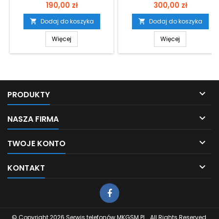
Cena
Cena
190,00 zł
300,00 zł
Dodaj do koszyka
Dodaj do koszyka


Więcej
Więcej

PRODUKTY

NASZA FIRMA

TWOJE KONTO

KONTAKT
© Copyright 2026 Serwis telefonów MKGSM.PL . All Rights Reserved.