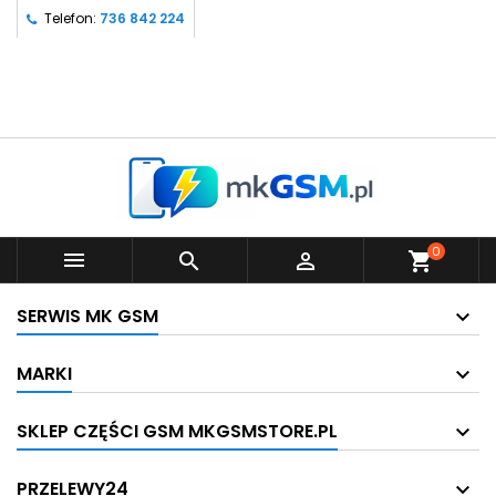
Telefon:
736 842 224
0



shopping_cart
SERWIS MK GSM
MARKI
SKLEP CZĘŚCI GSM MKGSMSTORE.PL
PRZELEWY24