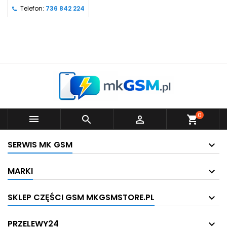
Telefon:
736 842 224
0



shopping_cart
SERWIS MK GSM
MARKI
SKLEP CZĘŚCI GSM MKGSMSTORE.PL
PRZELEWY24