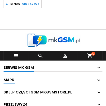
Telefon:
736 842 224
0



shopping_cart
SERWIS MK GSM
MARKI
SKLEP CZĘŚCI GSM MKGSMSTORE.PL
PRZELEWY24