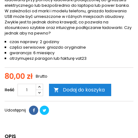
elektrycznego lub bezpośrednio do laptopa lub power banka.
W zależności od marki i modelu telefonu, gniazdo ładowania
USB może być umieszczone w różnych miejscach obudowy.
Zwykle jest to jednak dolna krawędź, co pozwala na
stosunkowo szybkie oraz intuicyjne podłączanie ładowarki. Czy
jednak aby na pewno?
czas naprawy: 2 godziny
części serwisowe: gniazdo oryginalne
gwarancja: 6 miesięcy
otrzymujesz paragon lub fakturę vat23
80,00 zł
Brutto
Dodaj do koszyka
Ilość

Udostępnij
OPIS