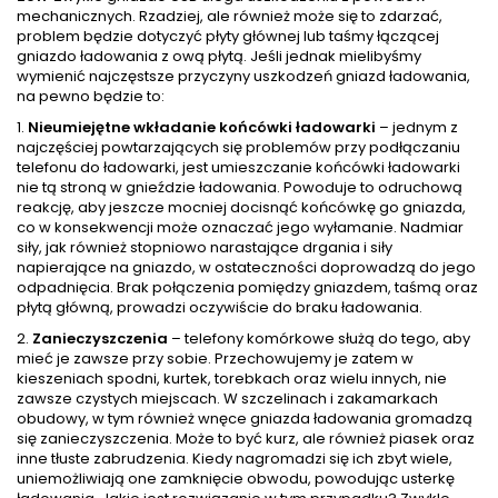
mechanicznych. Rzadziej, ale również może się to zdarzać,
problem będzie dotyczyć płyty głównej lub taśmy łączącej
gniazdo ładowania z ową płytą. Jeśli jednak mielibyśmy
wymienić najczęstsze przyczyny uszkodzeń gniazd ładowania,
na pewno będzie to:
1.
Nieumiejętne wkładanie końcówki ładowarki
– jednym z
najczęściej powtarzających się problemów przy podłączaniu
telefonu do ładowarki, jest umieszczanie końcówki ładowarki
nie tą stroną w gnieździe ładowania. Powoduje to odruchową
reakcję, aby jeszcze mocniej docisnąć końcówkę go gniazda,
co w konsekwencji może oznaczać jego wyłamanie. Nadmiar
siły, jak również stopniowo narastające drgania i siły
napierające na gniazdo, w ostateczności doprowadzą do jego
odpadnięcia. Brak połączenia pomiędzy gniazdem, taśmą oraz
płytą główną, prowadzi oczywiście do braku ładowania.
2.
Zanieczyszczenia
– telefony komórkowe służą do tego, aby
mieć je zawsze przy sobie. Przechowujemy je zatem w
kieszeniach spodni, kurtek, torebkach oraz wielu innych, nie
zawsze czystych miejscach. W szczelinach i zakamarkach
obudowy, w tym również wnęce gniazda ładowania gromadzą
się zanieczyszczenia. Może to być kurz, ale również piasek oraz
inne tłuste zabrudzenia. Kiedy nagromadzi się ich zbyt wiele,
uniemożliwiają one zamknięcie obwodu, powodując usterkę