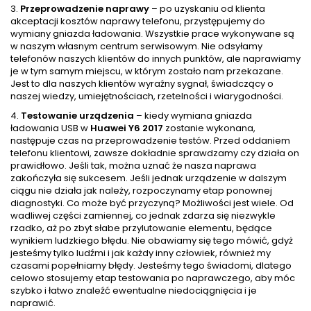
3.
Przeprowadzenie naprawy
– po uzyskaniu od klienta
akceptacji kosztów naprawy telefonu, przystępujemy do
wymiany gniazda ładowania. Wszystkie prace wykonywane są
w naszym własnym centrum serwisowym. Nie odsyłamy
telefonów naszych klientów do innych punktów, ale naprawiamy
je w tym samym miejscu, w którym zostało nam przekazane.
Jest to dla naszych klientów wyraźny sygnał, świadczący o
naszej wiedzy, umiejętnościach, rzetelności i wiarygodności.
4.
Testowanie urządzenia
– kiedy wymiana gniazda
ładowania USB w
Huawei Y6 2017
zostanie wykonana,
następuje czas na przeprowadzenie testów. Przed oddaniem
telefonu klientowi, zawsze dokładnie sprawdzamy czy działa on
prawidłowo. Jeśli tak, można uznać że nasza naprawa
zakończyła się sukcesem. Jeśli jednak urządzenie w dalszym
ciągu nie działa jak należy, rozpoczynamy etap ponownej
diagnostyki. Co może być przyczyną? Możliwości jest wiele. Od
wadliwej części zamiennej, co jednak zdarza się niezwykle
rzadko, aż po zbyt słabe przylutowanie elementu, będące
wynikiem ludzkiego błędu. Nie obawiamy się tego mówić, gdyż
jesteśmy tylko ludźmi i jak każdy inny człowiek, również my
czasami popełniamy błędy. Jesteśmy tego świadomi, dlatego
celowo stosujemy etap testowania po naprawczego, aby móc
szybko i łatwo znaleźć ewentualne niedociągnięcia i je
naprawić.