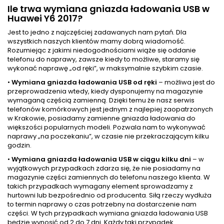
Ile trwa wymiana gniazda ładowania USB w
Huawei Y6 2017?
Jest to jedno z najczęściej zadawanych nam pytań. Dla
wszystkich naszych klientów mamy dobrą wiadomość.
Rozumiejąc z jakimi niedogodnościami wiąże się oddanie
telefonu do naprawy, zawsze kiedy to możliwe, staramy się
wykonać naprawę „od ręki”, w maksymalnie szybkim czasie.
•
Wymiana gniazda ładowania USB od ręki
– możliwa jest do
przeprowadzenia wtedy, kiedy dysponujemy na magazynie
wymaganą częścią zamienną. Dzięki temu że nasz serwis
telefonów komórkowych jest jednym z najlepiej zaopatrzonych
w Krakowie, posiadamy zamienne gniazda ładowania do
większości popularnych modeli. Pozwala nam to wykonywać
naprawy „na poczekaniu”, w czasie nie przekraczającym kilku
godzin.
•
Wymiana gniazda ładowania USB w ciągu kilku dni
– w
wyjątkowych przypadkach zdarza się, że nie posiadamy na
magazynie części zamiennych do telefonu naszego klienta. W
takich przypadkach wymagany element sprowadzamy z
hurtowni lub bezpośrednio od producenta. Siłą rzeczy wydłuża
to termin naprawy o czas potrzebny na dostarczenie nam
części. W tych przypadkach wymiana gniazda ładowania USB
będzie wynosić od 2 do 7 dni. Każdy taki przypadek