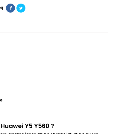
ij
ę.
.
 Huawei Y5 Y560 ?