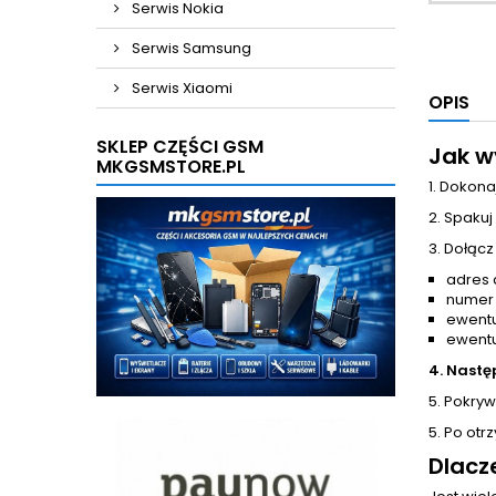
Serwis Nokia
Serwis Samsung
Serwis Xiaomi
OPIS
SKLEP CZĘŚCI GSM
Jak w
MKGSMSTORE.PL
1. Dokona
2. Spakuj
3. Dołącz
adres 
numer
ewentu
ewentu
4. Nastę
5. Pokrywa
5. Po otr
Dlacz