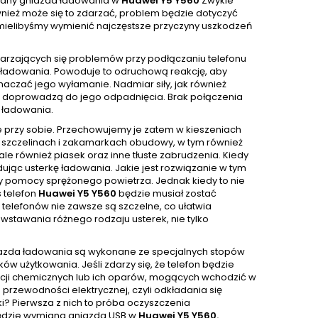
iany gniazda ładowania w
Huawei Y5 Y560
Zwykle
nież może się to zdarzać, problem będzie dotyczyć
k mielibyśmy wymienić najczęstsze przyczyny uszkodzeń
tarzających się problemów przy podłączaniu telefonu
ie ładowania. Powoduje to odruchową reakcję, aby
czać jego wyłamanie. Nadmiar siły, jak również
ci doprowadzą do jego odpadnięcia. Brak połączenia
 ładowania.
e przy sobie. Przechowujemy je zatem w kieszeniach
 W szczelinach i zakamarkach obudowy, w tym również
e również piasek oraz inne tłuste zabrudzenia. Kiedy
ując usterkę ładowania. Jakie jest rozwiązanie w tym
y pomocy sprężonego powietrza. Jednak kiedy to nie
 telefon
Huawei Y5 Y560
będzie musiał zostać
e telefonów nie zawsze są szczelne, co ułatwia
wstawania różnego rodzaju usterek, nie tylko
niazda ładowania są wykonane ze specjalnych stopów
w użytkowania. Jeśli zdarzy się, że telefon będzie
ancji chemicznych lub ich oparów, mogących wchodzić w
przewodności elektrycznej, czyli odkładania się
rki? Pierwsza z nich to próba oczyszczenia
 będzie wymiana gniazda USB w
Huawei Y5 Y560.