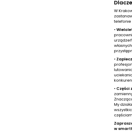
Dlacz
W Krakow
zastanaw
telefonie
•
Wielole
pracowni
urządzeń 
własnych 
przystęp
•
Zaplecz
profesjo
lutowani
uciekania
konkurenc
•
Części
zamienny
Znacząco 
My dział
wszystkic
częściam
Zaprasz
w smart