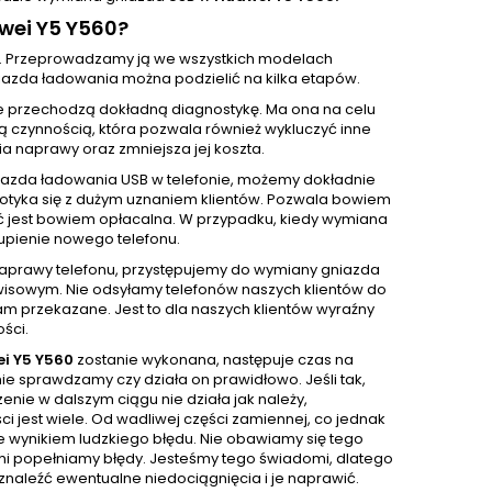
wei Y5 Y560?
. Przeprowadzamy ją we wszystkich modelach
azda ładowania można podzielić na kilka etapów.
e przechodzą dokładną diagnostykę. Ma ona na celu
ą czynnością, która pozwala również wykluczyć inne
 naprawy oraz zmniejsza jej koszta.
iazda ładowania USB w telefonie, możemy dokładnie
 spotyka się z dużym uznaniem klientów. Pozwala bowiem
ć jest bowiem opłacalna. W przypadku, kiedy wymiana
upienie nowego telefonu.
 naprawy telefonu, przystępujemy do wymiany gniazda
isowym. Nie odsyłamy telefonów naszych klientów do
m przekazane. Jest to dla naszych klientów wyraźny
ści.
i Y5 Y560
zostanie wykonana, następuje czas na
e sprawdzamy czy działa on prawidłowo. Jeśli tak,
nie w dalszym ciągu nie działa jak należy,
 jest wiele. Od wadliwej części zamiennej, co jednak
e wynikiem ludzkiego błędu. Nie obawiamy się tego
sami popełniamy błędy. Jesteśmy tego świadomi, dlatego
naleźć ewentualne niedociągnięcia i je naprawić.