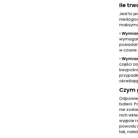
Ile tr
Jest to 
niedogod
maksymal
•
Wymian
wymaganą
posiadam
w czasie 
•
Wymian
części z
bezpośre
przypadk
określają
Czym g
Odpowied
baterii. 
nie zost
nich wkl
wyjęcie r
powodu n
tak, nale