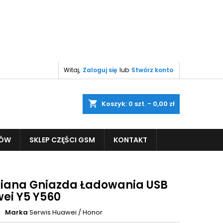
Witaj,
Zaloguj się
lub
Stwórz konto
shopping_cart
Koszyk:
0
szt. - 0,00 zł
PÓW
SKLEP CZĘŚCI GSM
KONTAKT
ana Gniazda Ładowania USB
ei Y5 Y560
Marka
Serwis Huawei / Honor