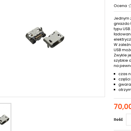
Ocena
Jednym z
gniazdo 
typu USB
ładowana
elektryc
W zależn
USB może
Zwykle j
szybkie 
na pewn
czas n
części
gwaran
otrzym
70,00
Ilość