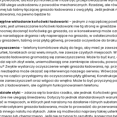
le powodów, dla których konieczne może być przeprowadzanie wym
USB ulega uszkodzeniu z powodów mechanicznych. Rzadziej, ale rów
wnej lub taśmy łączącej gniazdo ładowania z ową płytą. Jeśli jedna
adowania, na pewno będzie to:
ejętne wkładanie końcówki ładowarki
– jednym z najczęściej pow
arki, jest umieszczanie końcówki ładowarki nie tą stroną w gnieźdz
mocniej docisnąć końcówkę go gniazda, co w konsekwencji może ozna
o narastające drgania i siły napierające na gniazdo, w ostatecznoś
 gniazdem, taśmą oraz płytą główną, prowadzi oczywiście do braku
zyszczenia
– telefony komórkowe służą do tego, aby mieć je zawsz
urtek, torebkach oraz wielu innych, nie zawsze czystych miejscach.
azda ładowania gromadzą się zanieczyszczenia. Może to być kurz, al
zi się ich zbyt wiele, uniemożliwiają one zamknięcie obwodu, powod
u? Zwykle wystarczy oczyszczenie wnęki gniazda ładowania, np. prz
niezbędna może okazać się interwencja naszego serwisu. Wówczas
y na części i przystąpimy do oczyszczania płyty głównej. Konstrukcj
ie zanieczyszczeń oraz wilgoci do wnętra. Może to być przyczyną po
ch z ładowaniem, ale ogólnym funkcjonowaniem telefonu.
działe styki
– zdarza się to bardzo rzadko, ale jednak. Końcówki g
tóre nie ulegają śniedzeniu. Dotyczy to jednak standardowych warunkó
ć w miejscach, w których jest narażony na działanie różnych subst
z mikrostykami gniazda ładowania, może to prowadzić do przerwania 
ub innego nalotu na stykach. Jakie są możliwości naprawy takiej uste
znego lub chemicznego. Jeśli nie przynosi to rezultatu, konieczna