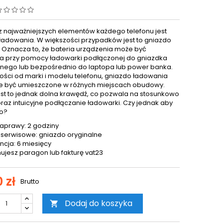
 najważniejszych elementów każdego telefonu jest
ładowania. W większości przypadków jest to gniazdo
. Oznacza to, że bateria urządzenia może być
 przy pomocy ładowarki podłączonej do gniazdka
znego lub bezpośrednio do laptopa lub power banka.
ości od marki i modelu telefonu, gniazdo ładowania
 być umieszczone w różnych miejscach obudowy.
est to jednak dolna krawędź, co pozwala na stosunkowo
oraz intuicyjne podłączanie ładowarki. Czy jednak aby
o?
aprawy: 2 godziny
 serwisowe: gniazdo oryginalne
cja: 6 miesięcy
ujesz paragon lub fakturę vat23
 zł
Brutto
Dodaj do koszyka
