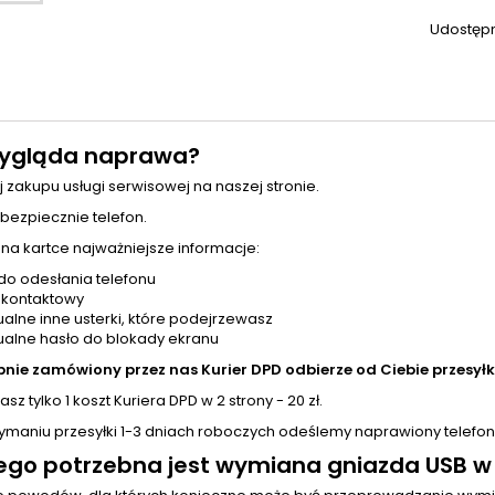
Udostępn
ygląda naprawa?
j zakupu usługi serwisowej na naszej stronie.
 bezpiecznie telefon.
 na kartce najważniejsze informacje:
do odesłania telefonu
 kontaktowy
alne inne usterki, które podejrzewasz
alne hasło do blokady ekranu
pnie zamówiony przez nas Kurier DPD odbierze od Ciebie przesyłk
sz tylko 1 koszt Kuriera DPD w 2 strony - 20 zł.
zymaniu przesyłki 1-3 dniach roboczych odeślemy naprawiony telefon
ego potrzebna jest wymiana gniazda USB w