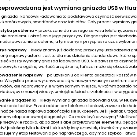
rzeprowadzana jest wymiana gniazda USB w Hua
gniazda i końcówki ładowania to podstawowa czynność serwisowa
w komórkowych, smartfonów oraz tabletów. Cały proces wymiany gni
styka problemu
– przekazane do naszego serwisu telefony, zawsz
ie problemu i określenie jego przyczyny. Diagnostyka jest niezbędn
ności powstania problemu, a tym samym przyspiesza czas wykonania
orys naprawy
– kiedy znamy już dokładną przyczynę uszkodzenia gn
cenę naprawy usterki. Jest to dla nas działanie standardowe, które
zieć koszty wymiany gniazda ładowania USB. Nie zawsze ta czynnoś
przewyższa ogólną wartość urządzenia, tańsze może się okazać zak
rowadzenie naprawy
– po uzyskaniu od klienta akceptacji kosztów
a. Wszystkie prace wykonywane są w naszym własnym centrum serw
unktów, ale naprawiamy je w tym samym miejscu, w którym zostało na
wiadczący o naszej wiedzy, umiejętnościach, rzetelności i wiarygodno
wanie urządzenia
– kiedy wymiana gniazda ładowania USB w
Huawe
adzenie testów. Przed oddaniem telefonu klientowi, zawsze dokładni
nać że nasza naprawa zakończyła się sukcesem. Jeśli jednak urządze
namy etap ponownej diagnostyki. Co może być przyczyną? Możliwości
ę niezwykle rzadko, aż po zbyt słabe przylutowanie elementu, będąc
yż jesteśmy tylko ludźmi i jak każdy inny człowiek, również my cza
tosujemy etap testowania po naprawczego, aby móc szybko i łatwo z