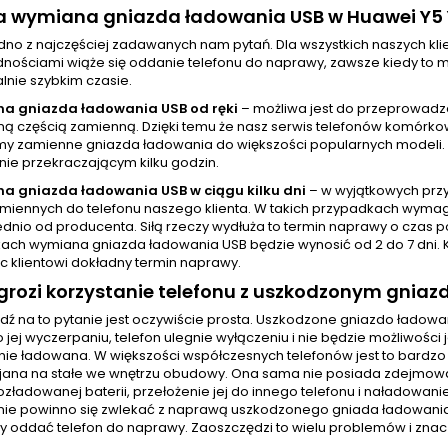
wa wymiana gniazda ładowania USB w Huawei Y5
jedno z najczęściej zadawanych nam pytań. Dla wszystkich naszych 
nościami wiąże się oddanie telefonu do naprawy, zawsze kiedy to mo
nie szybkim czasie.
a gniazda ładowania USB od ręki
– możliwa jest do przeprowadz
 częścią zamienną. Dzięki temu że nasz serwis telefonów komórkowy
y zamienne gniazda ładowania do większości popularnych modeli.
nie przekraczającym kilku godzin.
a gniazda ładowania USB w ciągu kilku dni
– w wyjątkowych prz
amiennych do telefonu naszego klienta. W takich przypadkach wyma
dnio od producenta. Siłą rzeczy wydłuża to termin naprawy o czas p
ach wymiana gniazda ładowania USB będzie wynosić od 2 do 7 dni. 
c klientowi dokładny termin naprawy.
rozi korzystanie telefonu z uszkodzonym gnia
ź na to pytanie jest oczywiście prosta. Uszkodzone gniazdo ładow
Po jej wyczerpaniu, telefon ulegnie wyłączeniu i nie będzie możliwo
anie ładowana. W większości współczesnych telefonów jest to bardz
ejana na stałe we wnętrzu obudowy. Ona sama nie posiada zdejmowane
ozładowanej baterii, przełożenie jej do innego telefonu i naładowani
ie powinno się zwlekać z naprawą uszkodzonego gniada ładowania. O
ży oddać telefon do naprawy. Zaoszczędzi to wielu problemów i znac