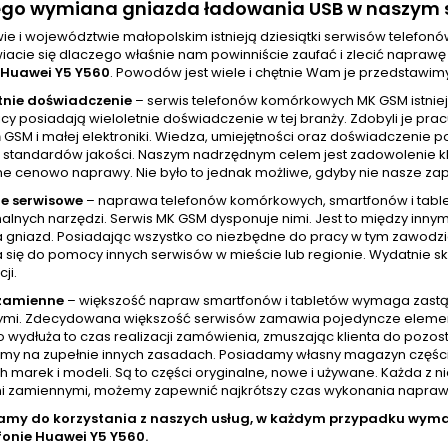
ego wymiana gniazda ładowania USB w naszym s
ie i województwie małopolskim istnieją dziesiątki serwisów telefo
iacie się dlaczego właśnie nam powinniście zaufać i zlecić napra
Huawei Y5 Y560
. Powodów jest wiele i chętnie Wam je przedstawim
tnie doświadczenie
– serwis telefonów komórkowych MK GSM istniej
cy posiadają wieloletnie doświadczenie w tej branży. Zdobyli je pr
GSM i małej elektroniki. Wiedza, umiejętności oraz doświadczenie p
standardów jakości. Naszym nadrzędnym celem jest zadowolenie klien
ne cenowo naprawy. Nie było to jednak możliwe, gdyby nie nasze zap
e serwisowe
– naprawa telefonów komórkowych, smartfonów i tablet
nalnych narzędzi. Serwis MK GSM dysponuje nimi. Jest to między inny
a gniazd. Posiadając wszystko co niezbędne do pracy w tym zawod
 się do pomocy innych serwisów w mieście lub regionie. Wydatnie skr
ji.
 zamienne
– większość napraw smartfonów i tabletów wymaga zastą
mi. Zdecydowana większość serwisów zamawia pojedyncze elementy w
wydłuża to czas realizacji zamówienia, zmuszając klienta do pozost
amy na zupełnie innych zasadach. Posiadamy własny magazyn częśc
h marek i modeli. Są to części oryginalne, nowe i używane. Każda z 
i zamiennymi, możemy zapewnić najkrótszy czas wykonania naprawy, 
amy do korzystania z naszych usług, w każdym przypadku wy
fonie
Huawei Y5 Y560.