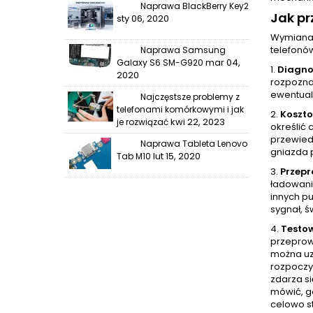
Naprawa BlackBerry Key2
Jak p
sty 06, 2020
Wymiana 
telefonó
Naprawa Samsung
mar 04,
Galaxy S6 SM-G920
1.
Diagno
2020
rozpoznan
ewentual
Najczęstsze problemy z
telefonami komórkowymi i jak
2.
Koszt
kwi 22, 2023
je rozwiązać
określić 
przewied
Naprawa Tableta Lenovo
gniazda 
lut 15, 2020
Tab M10
3.
Przep
ładowani
innych p
sygnał, ś
4.
Testo
przeprow
można uz
rozpoczy
zdarza si
mówić, gd
celowo s