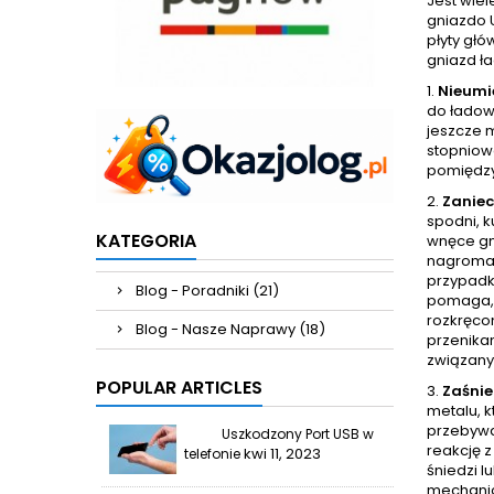
Jest wie
gniazdo 
płyty głó
gniazd ł
1.
Nieumi
do ładow
jeszcze 
stopniow
pomiędzy
2.
Zaniec
spodni, k
KATEGORIA
wnęce gni
nagromad
przypadk
Blog - Poradniki (21)
pomaga, 
rozkręcon
Blog - Nasze Naprawy (18)
przenikan
związany
POPULAR ARTICLES
3.
Zaśnie
metalu, k
przebywa
Uszkodzony Port USB w
reakcję 
kwi 11, 2023
telefonie
śniedzi l
mechanic