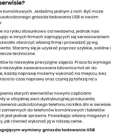
erwisie?
nów komórkowych. Jesteśmy jednym z nich. Być może
wę uszkodzonego gniazda ładowania USB w swoim
y.
e na rynku stosunkowo od niedawna, jednak nasi
acując w innych firmach zajmujących się serwisowaniem
ozwoliło otworzyć własną firmę i prowadzić ją wg
ta. Staramy się je uzyskać poprzez szybkie, solidne i
lecze techniczne.
ów to niezwykle precyzyjne zajęcia. Praca ta wymaga
mi niezwykle zaawansowana lutownica hot air do
zie, każdą naprawę możemy wykonać na miejscu, bez
aca to czas naprawy oraz czynią ją tańszą niż u
pienia starych elementów nowymi częściami
 oficjalnej sieci dystrybucyjnej producenta.
awienia uszkodzonego telefonu na kilka dni w serwisie.
i zamiennych do telefonów komórkowych i tabletów
nich jest jednak sprawna. Posiadając własny magazyn z
jak również wykonać ją w niższej cenie.
magającym wymiany gniazda ładowania USB