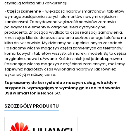
czynią ją tańszą niż u konkurencji.
•
Części zamienne
– większość napraw smartfonów i tabletów
wymaga zastąpienia starych elementów nowymi częściami
zamiennymi. Zdecydowana większość serwisów zamawia
pojedyncze elementy w oficjalnej sieci dystrybucyjnej
producenta. Znacząco wydłuża to czas realizacji zamówienia,
zmuszając klienta do pozostawienia uszkodzonego telefonu na
kilka dni w serwisie. My działamy na zupełnie innych zasadach.
Posiadamy własny magazyn części zamiennych do telefonów
komórkowych i tabletów wszystkich marek i modeli. Są to części
oryginalne, nowe i używane. Każda z nich jest jednak sprawna.
Posiadając własny magazyn z częściami zamiennymi, możemy
zapewnić najkrótszy czas wykonania naprawy, jak również
wykonać ją w niższej cenie.
Zapraszamy do korzystania z naszych usług, w każdym
przypadku wymagającym wymiany gniazda ładowania
USB w smartfonie
Honor 5C.
SZCZEGÓŁY PRODUKTU