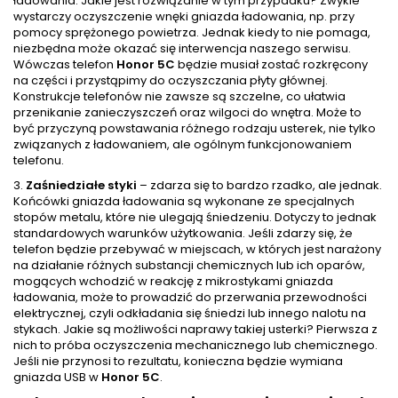
ładowania. Jakie jest rozwiązanie w tym przypadku? Zwykle
wystarczy oczyszczenie wnęki gniazda ładowania, np. przy
pomocy sprężonego powietrza. Jednak kiedy to nie pomaga,
niezbędna może okazać się interwencja naszego serwisu.
Wówczas telefon
Honor 5C
będzie musiał zostać rozkręcony
na części i przystąpimy do oczyszczania płyty głównej.
Konstrukcje telefonów nie zawsze są szczelne, co ułatwia
przenikanie zanieczyszczeń oraz wilgoci do wnętra. Może to
być przyczyną powstawania różnego rodzaju usterek, nie tylko
związanych z ładowaniem, ale ogólnym funkcjonowaniem
telefonu.
3.
Zaśniedziałe styki
– zdarza się to bardzo rzadko, ale jednak.
Końcówki gniazda ładowania są wykonane ze specjalnych
stopów metalu, które nie ulegają śniedzeniu. Dotyczy to jednak
standardowych warunków użytkowania. Jeśli zdarzy się, że
telefon będzie przebywać w miejscach, w których jest narażony
na działanie różnych substancji chemicznych lub ich oparów,
mogących wchodzić w reakcję z mikrostykami gniazda
ładowania, może to prowadzić do przerwania przewodności
elektrycznej, czyli odkładania się śniedzi lub innego nalotu na
stykach. Jakie są możliwości naprawy takiej usterki? Pierwsza z
nich to próba oczyszczenia mechanicznego lub chemicznego.
Jeśli nie przynosi to rezultatu, konieczna będzie wymiana
gniazda USB w
Honor 5C
.