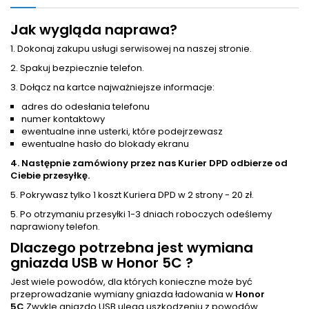
Jak wygląda naprawa?
1. Dokonaj zakupu usługi serwisowej na naszej stronie.
2. Spakuj bezpiecznie telefon.
3. Dołącz na kartce najważniejsze informacje:
adres do odesłania telefonu
numer kontaktowy
ewentualne inne usterki, które podejrzewasz
ewentualne hasło do blokady ekranu
4. Następnie zamówiony przez nas Kurier DPD odbierze od
Ciebie przesyłkę.
5. Pokrywasz tylko 1 koszt Kuriera DPD w 2 strony - 20 zł.
5. Po otrzymaniu przesyłki 1-3 dniach roboczych odeślemy
naprawiony telefon.
Dlaczego potrzebna jest wymiana
gniazda USB w Honor 5C ?
Jest wiele powodów, dla których konieczne może być
przeprowadzanie wymiany gniazda ładowania w
Honor
5C
Zwykle gniazdo USB ulega uszkodzeniu z powodów