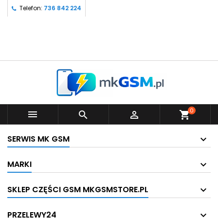
Telefon:
736 842 224
0



shopping_cart
SERWIS MK GSM
MARKI
SKLEP CZĘŚCI GSM MKGSMSTORE.PL
PRZELEWY24