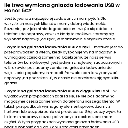
Ile trwa wymiana gniazda ładowania USB w
Honor 5C?
Jest to jedno z najczęściej zadawanych nam pytań. Dla
wszystkich naszych klientów mamy dobrą wiadomość.
Rozumiejąc z jakimi niedogodnościami wiąże się oddanie
telefonu do naprawy, zawsze kiedy to możliwe, staramy się
wykonać naprawę „od ręki”, w maksymalnie szybkim czasie.
•
Wymiana gniazda ładowania USB od ręki
– możliwa jest do
przeprowadzenia wtedy, kiedy dysponujemy na magazynie
wymaganą częścią zamienną. Dzięki temu że nasz serwis
telefonów komórkowych jest jednym z najlepiej zaopatrzonych
w Krakowie, posiadamy zamienne gniazda ładowania do
większości popularnych modeli. Pozwala nam to wykonywać
naprawy „na poczekaniu”, w czasie nie przekraczającym kilku
godzin.
•
Wymiana gniazda ładowania USB w ciągu kilku dni
– w
wyjątkowych przypadkach zdarza się, że nie posiadamy na
magazynie części zamiennych do telefonu naszego klienta. W
takich przypadkach wymagany element sprowadzamy z
hurtowni lub bezpośrednio od producenta. Siłą rzeczy wydłuża
to termin naprawy o czas potrzebny na dostarczenie nam
części. W tych przypadkach wymiana gniazda ładowania USB
będzie wynosić od 2 do 7 dni. Każdy taki przypadek