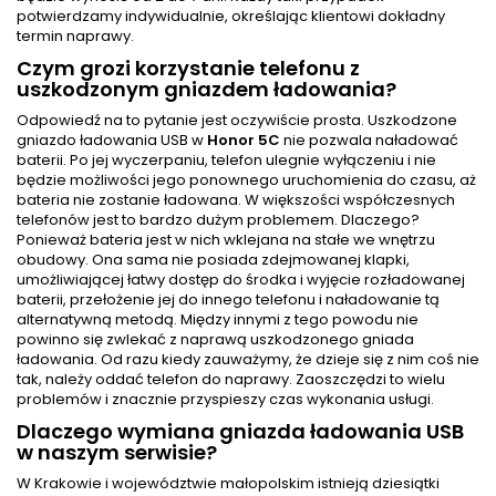
potwierdzamy indywidualnie, określając klientowi dokładny
termin naprawy.
Czym grozi korzystanie telefonu z
uszkodzonym gniazdem ładowania?
Odpowiedź na to pytanie jest oczywiście prosta. Uszkodzone
gniazdo ładowania USB w
Honor 5C
nie pozwala naładować
baterii. Po jej wyczerpaniu, telefon ulegnie wyłączeniu i nie
będzie możliwości jego ponownego uruchomienia do czasu, aż
bateria nie zostanie ładowana. W większości współczesnych
telefonów jest to bardzo dużym problemem. Dlaczego?
Ponieważ bateria jest w nich wklejana na stałe we wnętrzu
obudowy. Ona sama nie posiada zdejmowanej klapki,
umożliwiającej łatwy dostęp do środka i wyjęcie rozładowanej
baterii, przełożenie jej do innego telefonu i naładowanie tą
alternatywną metodą. Między innymi z tego powodu nie
powinno się zwlekać z naprawą uszkodzonego gniada
ładowania. Od razu kiedy zauważymy, że dzieje się z nim coś nie
tak, należy oddać telefon do naprawy. Zaoszczędzi to wielu
problemów i znacznie przyspieszy czas wykonania usługi.
Dlaczego wymiana gniazda ładowania USB
w naszym serwisie?
W Krakowie i województwie małopolskim istnieją dziesiątki