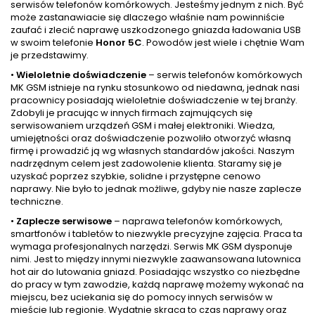
serwisów telefonów komórkowych. Jesteśmy jednym z nich. Być
może zastanawiacie się dlaczego właśnie nam powinniście
zaufać i zlecić naprawę uszkodzonego gniazda ładowania USB
w swoim telefonie
Honor 5C
. Powodów jest wiele i chętnie Wam
je przedstawimy.
•
Wieloletnie doświadczenie
– serwis telefonów komórkowych
MK GSM istnieje na rynku stosunkowo od niedawna, jednak nasi
pracownicy posiadają wieloletnie doświadczenie w tej branży.
Zdobyli je pracując w innych firmach zajmujących się
serwisowaniem urządzeń GSM i małej elektroniki. Wiedza,
umiejętności oraz doświadczenie pozwoliło otworzyć własną
firmę i prowadzić ją wg własnych standardów jakości. Naszym
nadrzędnym celem jest zadowolenie klienta. Staramy się je
uzyskać poprzez szybkie, solidne i przystępne cenowo
naprawy. Nie było to jednak możliwe, gdyby nie nasze zaplecze
techniczne.
•
Zaplecze serwisowe
– naprawa telefonów komórkowych,
smartfonów i tabletów to niezwykle precyzyjne zajęcia. Praca ta
wymaga profesjonalnych narzędzi. Serwis MK GSM dysponuje
nimi. Jest to między innymi niezwykle zaawansowana lutownica
hot air do lutowania gniazd. Posiadając wszystko co niezbędne
do pracy w tym zawodzie, każdą naprawę możemy wykonać na
miejscu, bez uciekania się do pomocy innych serwisów w
mieście lub regionie. Wydatnie skraca to czas naprawy oraz