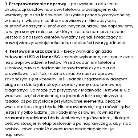
3.
Przeprowadzenie naprawy
– po uzyskaniu od klienta
akceptacji kosztów naprawy telefonu, przystępujemy do
wymiany gniazda ładowania. Wszystkie prace wykonywane są
w naszym własnym centrum serwisowym. Nie odsyłamy
telefonów naszych klientów do innych punktów, ale naprawiamy
je w tym samym miejscu, w którym zostało nam przekazane.
Jest to dla naszych klientów wyraźny sygnał, świadczący o
naszej wiedzy, umiejętnościach, rzetelności i wiarygodności.
4.
Testowanie urządzenia
– kiedy wymiana gniazda
ładowania USB w
Honor 5C
zostanie wykonana, następuje czas
na przeprowadzenie testów. Przed oddaniem telefonu
klientowi, zawsze dokładnie sprawdzamy czy działa on
prawidłowo. Jeśli tak, można uznać że nasza naprawa
zakończyła się sukcesem. Jeśli jednak urządzenie w dalszym
ciągu nie działa jak należy, rozpoczynamy etap ponownej
diagnostyki. Co może być przyczyną? Możliwości jest wiele. Od
wadliwej części zamiennej, co jednak zdarza się niezwykle
rzadko, aż po zbyt słabe przylutowanie elementu, będące
wynikiem ludzkiego błędu. Nie obawiamy się tego mówić, gdyż
jesteśmy tylko ludźmi i jak każdy inny człowiek, również my
czasami popełniamy błędy. Jesteśmy tego świadomi, dlatego
celowo stosujemy etap testowania po naprawczego, aby móc
szybko i łatwo znaleźć ewentualne niedociągnięcia i je
naprawić.