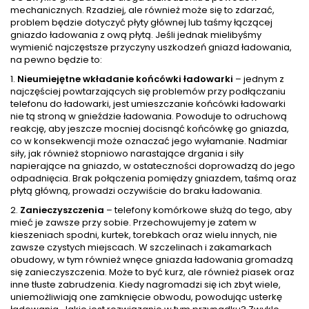
mechanicznych. Rzadziej, ale również może się to zdarzać,
problem będzie dotyczyć płyty głównej lub taśmy łączącej
gniazdo ładowania z ową płytą. Jeśli jednak mielibyśmy
wymienić najczęstsze przyczyny uszkodzeń gniazd ładowania,
na pewno będzie to:
1.
Nieumiejętne wkładanie końcówki ładowarki
– jednym z
najczęściej powtarzających się problemów przy podłączaniu
telefonu do ładowarki, jest umieszczanie końcówki ładowarki
nie tą stroną w gnieździe ładowania. Powoduje to odruchową
reakcję, aby jeszcze mocniej docisnąć końcówkę go gniazda,
co w konsekwencji może oznaczać jego wyłamanie. Nadmiar
siły, jak również stopniowo narastające drgania i siły
napierające na gniazdo, w ostateczności doprowadzą do jego
odpadnięcia. Brak połączenia pomiędzy gniazdem, taśmą oraz
płytą główną, prowadzi oczywiście do braku ładowania.
2.
Zanieczyszczenia
– telefony komórkowe służą do tego, aby
mieć je zawsze przy sobie. Przechowujemy je zatem w
kieszeniach spodni, kurtek, torebkach oraz wielu innych, nie
zawsze czystych miejscach. W szczelinach i zakamarkach
obudowy, w tym również wnęce gniazda ładowania gromadzą
się zanieczyszczenia. Może to być kurz, ale również piasek oraz
inne tłuste zabrudzenia. Kiedy nagromadzi się ich zbyt wiele,
uniemożliwiają one zamknięcie obwodu, powodując usterkę