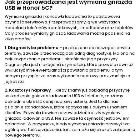
Jak przeprowadzana jest wymiana gniazda
USB w Honor 5C?
Wymiana gniazda i końcówki ładowania to podstawowa
czynność serwisowa. Przeprowadzamy ją we wszystkich
modelach telefonów komórkowych, smartfonów oraz tabletów.
Cały proces wymiany gniazda ładowania można podzielić na
kilka etapów.
1.
Diagnostyka problemu
– przekazane do naszego serwisu
telefony, zawsze przechodzą dokładną diagnostykę. Ma ona na
celu rozpoznanie problemu i określenie jego przyczyny.
Diagnostyka jest niezbędną czynnością, która pozwala również
wykluczyć inne ewentualności powstania problemu, a tym
samym przyspiesza czas wykonania naprawy oraz zmniejsza
jej koszta.
2.
Kosztorys naprawy
– kiedy znamy już dokładną przyczynę
uszkodzenia gniazda ładowania USB w telefonie, możemy
dokładnie określić cenę naprawy usterki. Jest to dla nas
działanie standardowe, które spotyka się z dużym uznaniem
klientów. Pozwala bowiem przewiedzieć koszty wymiany
gniazda ładowania USB. Nie zawsze ta czynność jest bowiem
opłacalna. W przypadku, kiedy wymiana gniazda przewyższa
ogólną wartość urządzenia, tańsze może się okazać zakupienie
nowego telefonu.