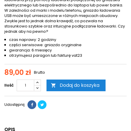
elektrycznego lub bezpośrednio do laptopa lub power banka.
W zależności od marki i modelu telefonu, gniazdo ładowania
USB może być umieszczone w różnych miejscach obudowy.
Zwykle jest to jednak dolna krawędź, co pozwala na
stosunkowo szybkie oraz intuicyjne podłączanie ładowarki. Czy
jednak aby na pewno?
czas naprawy: 2 godziny
części serwisowe: gniazdo oryginalne
gwarancja: 6 miesięcy
otrzymujesz paragon lub fakturę vat23
89,00 zł
Brutto
Dodaj do koszyka
Ilość

Udostępnij
OPIS