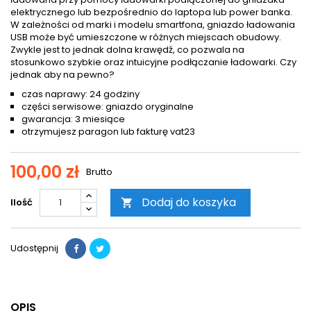
elektrycznego lub bezpośrednio do laptopa lub power banka.
W zależności od marki i modelu smartfona, gniazdo ładowania
USB może być umieszczone w różnych miejscach obudowy.
Zwykle jest to jednak dolna krawędź, co pozwala na
stosunkowo szybkie oraz intuicyjne podłączanie ładowarki. Czy
jednak aby na pewno?
czas naprawy: 24 godziny
części serwisowe: gniazdo oryginalne
gwarancja: 3 miesiące
otrzymujesz paragon lub fakturę vat23
100,00 zł
Brutto
Dodaj do koszyka
Ilość

Udostępnij
OPIS