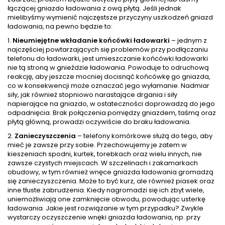
łączącej gniazdo ładowania z ową płytą. Jeśli jednak
mielibyśmy wymienić najczęstsze przyczyny uszkodzeń gniazd
ładowania, na pewno będzie to:
1.
Nieumiejętne wkładanie końcówki ładowarki
– jednym z
najczęściej powtarzających się problemów przy podłączaniu
telefonu do ładowarki, jest umieszczanie końcówki ładowarki
nie tą stroną w gnieździe ładowania. Powoduje to odruchową
reakcję, aby jeszcze mocniej docisnąć końcówkę go gniazda,
co w konsekwencji może oznaczać jego wyłamanie. Nadmiar
siły, jak również stopniowo narastające drgania i siły
napierające na gniazdo, w ostateczności doprowadzą do jego
odpadnięcia. Brak połączenia pomiędzy gniazdem, taśmą oraz
płytą główną, prowadzi oczywiście do braku ładowania.
2.
Zanieczyszczenia
– telefony komórkowe służą do tego, aby
mieć je zawsze przy sobie. Przechowujemy je zatem w
kieszeniach spodni, kurtek, torebkach oraz wielu innych, nie
zawsze czystych miejscach. W szczelinach i zakamarkach
obudowy, w tym również wnęce gniazda ładowania gromadzą
się zanieczyszczenia. Może to być kurz, ale również piasek oraz
inne tłuste zabrudzenia. Kiedy nagromadzi się ich zbyt wiele,
uniemożliwiają one zamknięcie obwodu, powodując usterkę
ładowania. Jakie jest rozwiązanie w tym przypadku? Zwykle
wystarczy oczyszczenie wnęki gniazda ładowania, np. przy