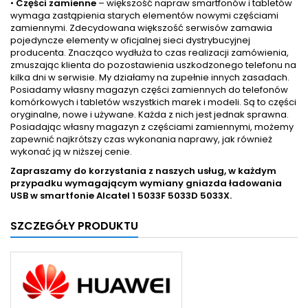
•
Części zamienne
– większość napraw smartfonów i tabletów
wymaga zastąpienia starych elementów nowymi częściami
zamiennymi. Zdecydowana większość serwisów zamawia
pojedyncze elementy w oficjalnej sieci dystrybucyjnej
producenta. Znacząco wydłuża to czas realizacji zamówienia,
zmuszając klienta do pozostawienia uszkodzonego telefonu na
kilka dni w serwisie. My działamy na zupełnie innych zasadach.
Posiadamy własny magazyn części zamiennych do telefonów
komórkowych i tabletów wszystkich marek i modeli. Są to części
oryginalne, nowe i używane. Każda z nich jest jednak sprawna.
Posiadając własny magazyn z częściami zamiennymi, możemy
zapewnić najkrótszy czas wykonania naprawy, jak również
wykonać ją w niższej cenie.
Zapraszamy do korzystania z naszych usług, w każdym
przypadku wymagającym wymiany gniazda ładowania
USB w smartfonie
Alcatel 1 5033F 5033D 5033X.
SZCZEGÓŁY PRODUKTU