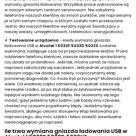
wymiany gniazda ładowania. Wszystkie prace wykonywane są
w naszym własnym centrum serwisowym. Nie odsyłamy
telefonów naszych klientów do innych punktów, ale naprawiamy
je w tym samym miejscu, w którym zostało nam przekazane.
Jest to dla naszych klientów wyraźny sygnał, świadczący o
naszej wiedzy, umiejętnościach, rzetelności i wiarygodności.
4.
Testowanie urządzenia
– kiedy wymiana gniazda
ładowania USB w
Alcatel 1 5033F 5033D 5033X
zostanie
wykonana, następuje czas na przeprowadzenie testów. Przed
oddaniem telefonu klientowi, zawsze dokładnie sprawdzamy
czy działa on prawidłowo. Jeśli tak, można uznać że nasza
naprawa zakończyła się sukcesem. Jeśli jednak urządzenie w
dalszym ciągu nie działa jak należy, rozpoczynamy etap
ponownej diagnostyki. Co może być przyczyną? Możliwości jest
wiele. Od wadliwej części zamiennej, co jednak zdarza się
niezwykle rzadko, aż po zbyt słabe przylutowanie elementu,
będące wynikiem ludzkiego błędu. Nie obawiamy się tego
mówić, gdyż jesteśmy tylko ludźmi i jak każdy inny człowiek,
również my czasami popełniamy błędy. Jesteśmy tego
świadomi, dlatego celowo stosujemy etap testowania po
naprawczego, aby móc szybko i łatwo znaleźć ewentualne
niedociągnięcia i je naprawić.
Ile trwa wymiana gniazda ładowania USB w