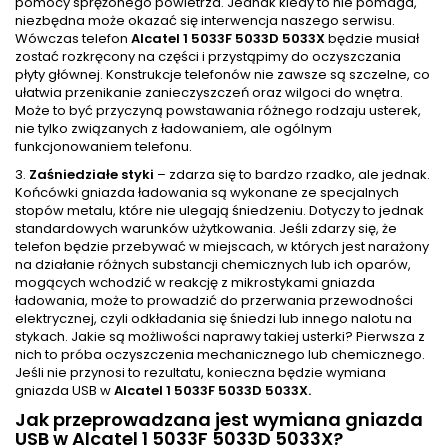
pomocy sprężonego powietrza. Jednak kiedy to nie pomaga,
niezbędna może okazać się interwencja naszego serwisu.
Wówczas telefon
Alcatel 1 5033F 5033D 5033X
będzie musiał
zostać rozkręcony na części i przystąpimy do oczyszczania
płyty głównej. Konstrukcje telefonów nie zawsze są szczelne, co
ułatwia przenikanie zanieczyszczeń oraz wilgoci do wnętra.
Może to być przyczyną powstawania różnego rodzaju usterek,
nie tylko związanych z ładowaniem, ale ogólnym
funkcjonowaniem telefonu.
3.
Zaśniedziałe styki
– zdarza się to bardzo rzadko, ale jednak.
Końcówki gniazda ładowania są wykonane ze specjalnych
stopów metalu, które nie ulegają śniedzeniu. Dotyczy to jednak
standardowych warunków użytkowania. Jeśli zdarzy się, że
telefon będzie przebywać w miejscach, w których jest narażony
na działanie różnych substancji chemicznych lub ich oparów,
mogących wchodzić w reakcję z mikrostykami gniazda
ładowania, może to prowadzić do przerwania przewodności
elektrycznej, czyli odkładania się śniedzi lub innego nalotu na
stykach. Jakie są możliwości naprawy takiej usterki? Pierwsza z
nich to próba oczyszczenia mechanicznego lub chemicznego.
Jeśli nie przynosi to rezultatu, konieczna będzie wymiana
gniazda USB w
Alcatel 1 5033F 5033D 5033X.
Jak przeprowadzana jest wymiana gniazda
USB w Alcatel 1 5033F 5033D 5033X?