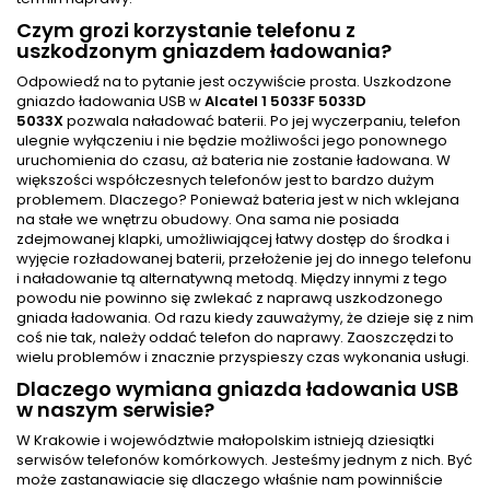
Czym grozi korzystanie telefonu z
uszkodzonym gniazdem ładowania?
Odpowiedź na to pytanie jest oczywiście prosta. Uszkodzone
gniazdo ładowania USB w
Alcatel 1 5033F 5033D
5033X
pozwala naładować baterii. Po jej wyczerpaniu, telefon
ulegnie wyłączeniu i nie będzie możliwości jego ponownego
uruchomienia do czasu, aż bateria nie zostanie ładowana. W
większości współczesnych telefonów jest to bardzo dużym
problemem. Dlaczego? Ponieważ bateria jest w nich wklejana
na stałe we wnętrzu obudowy. Ona sama nie posiada
zdejmowanej klapki, umożliwiającej łatwy dostęp do środka i
wyjęcie rozładowanej baterii, przełożenie jej do innego telefonu
i naładowanie tą alternatywną metodą. Między innymi z tego
powodu nie powinno się zwlekać z naprawą uszkodzonego
gniada ładowania. Od razu kiedy zauważymy, że dzieje się z nim
coś nie tak, należy oddać telefon do naprawy. Zaoszczędzi to
wielu problemów i znacznie przyspieszy czas wykonania usługi.
Dlaczego wymiana gniazda ładowania USB
w naszym serwisie?
W Krakowie i województwie małopolskim istnieją dziesiątki
serwisów telefonów komórkowych. Jesteśmy jednym z nich. Być
może zastanawiacie się dlaczego właśnie nam powinniście