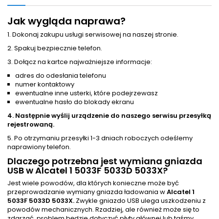
Jak wygląda naprawa?
1. Dokonaj zakupu usługi serwisowej na naszej stronie.
2. Spakuj bezpiecznie telefon.
3. Dołącz na kartce najważniejsze informacje:
adres do odesłania telefonu
numer kontaktowy
ewentualne inne usterki, które podejrzewasz
ewentualne hasło do blokady ekranu
4. Następnie wyślij urządzenie do naszego serwisu przesyłką
rejestrowaną.
5. Po otrzymaniu przesyłki 1-3 dniach roboczych odeślemy
naprawiony telefon.
Dlaczego potrzebna jest wymiana gniazda
USB w Alcatel 1 5033F 5033D 5033X?
Jest wiele powodów, dla których konieczne może być
przeprowadzanie wymiany gniazda ładowania w
Alcatel 1
5033F 5033D 5033X.
Zwykle gniazdo USB ulega uszkodzeniu z
powodów mechanicznych. Rzadziej, ale również może się to
zdarzać, problem będzie dotyczyć płyty głównej lub taśmy