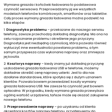
Wymiana gniazda i końcówki ładowania to podstawowa
czynność serwisowa. Przeprowadzamy ją we wszystkich
modelach telefonów komórkowych, smartfonów oraz tabletów.
Cały proces wymiany gniazda ładowania można podzielić na
kilka etapów.
1.
Diagnostyka problemu
– przekazane do naszego serwisu
telefony, zawsze przechodzą dokładną diagnostykę. Ma ona na
celu rozpoznanie problemu i określenie jego przyczyny.
Diagnostyka jest niezbędną czynnością, która pozwala również
wykluczyć inne ewentualności powstania problemu, a tym
samym przyspiesza czas wykonania naprawy oraz zmniejsza
jej koszta.
2.
Kosztorys naprawy
– kiedy znamy już dokładną przyczynę
uszkodzenia gniazda ładowania USB w telefonie, możemy
dokładnie określić cenę naprawy usterki. Jest to dla nas
działanie standardowe, które spotyka się z dużym uznaniem
klientów. Pozwala bowiem przewiedzieć koszty wymiany
gniazda ładowania USB. Nie zawsze ta czynność jest bowiem
opłacalna. W przypadku, kiedy wymiana gniazda przewyższa
ogólną wartość urządzenia, tańsze może się okazać zakupienie
nowego telefonu.
3.
Przeprowadzenie naprawy
– po uzyskaniu od klienta
akceptacji kosztów naprawy telefonu, przystępujemy do