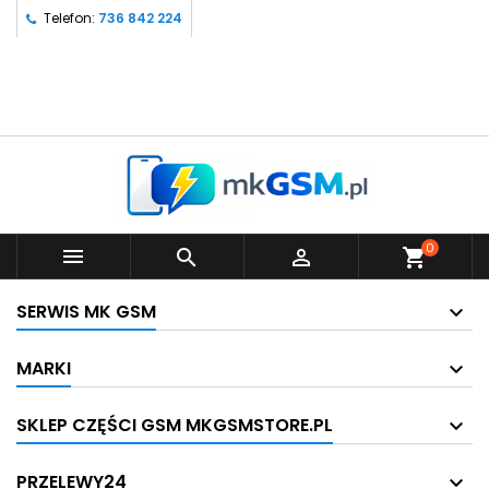
Telefon:
736 842 224
0



shopping_cart
SERWIS MK GSM
MARKI
SKLEP CZĘŚCI GSM MKGSMSTORE.PL
PRZELEWY24