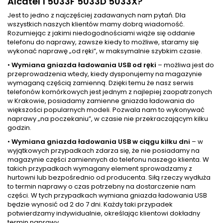
Alcatel 1 5033F 5033D 5033X?
Jest to jedno z najczęściej zadawanych nam pytań. Dla
wszystkich naszych klientów mamy dobrą wiadomość.
Rozumiejąc z jakimi niedogodnościami wiąże się oddanie
telefonu do naprawy, zawsze kiedy to możliwe, staramy się
wykonać naprawę „od ręki”, w maksymalnie szybkim czasie.
•
Wymiana gniazda ładowania USB od ręki
– możliwa jest do
przeprowadzenia wtedy, kiedy dysponujemy na magazynie
wymaganą częścią zamienną. Dzięki temu że nasz serwis
telefonów komórkowych jest jednym z najlepiej zaopatrzonych
w Krakowie, posiadamy zamienne gniazda ładowania do
większości popularnych modeli. Pozwala nam to wykonywać
naprawy „na poczekaniu”, w czasie nie przekraczającym kilku
godzin.
•
Wymiana gniazda ładowania USB w ciągu kilku dni
– w
wyjątkowych przypadkach zdarza się, że nie posiadamy na
magazynie części zamiennych do telefonu naszego klienta. W
takich przypadkach wymagany element sprowadzamy z
hurtowni lub bezpośrednio od producenta. Siłą rzeczy wydłuża
to termin naprawy o czas potrzebny na dostarczenie nam
części. W tych przypadkach wymiana gniazda ładowania USB
będzie wynosić od 2 do 7 dni. Każdy taki przypadek
potwierdzamy indywidualnie, określając klientowi dokładny
termin naprawy.