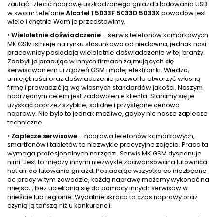
zaufać i zlecić naprawę uszkodzonego gniazda ładowania USB
w swoim telefonie
Alcatel 1 5033F 5033D 5033X
powodów jest
wiele i chętnie Wam je przedstawimy.
•
Wieloletnie doświadczenie
– serwis telefonów komórkowych
MK GSM istnieje na rynku stosunkowo od niedawna, jednak nasi
pracownicy posiadają wieloletnie doświadczenie w tej branży.
Zdobyli je pracując w innych firmach zajmujących się
serwisowaniem urządzeń GSM i małej elektroniki. Wiedza,
umiejętności oraz doświadczenie pozwoliło otworzyć własną
firmę i prowadzić ją wg własnych standardów jakości. Naszym
nadrzędnym celem jest zadowolenie klienta. Staramy się je
uzyskać poprzez szybkie, solidne i przystępne cenowo
naprawy. Nie było to jednak możliwe, gdyby nie nasze zaplecze
techniczne.
•
Zaplecze serwisowe
– naprawa telefonów komórkowych,
smartfonów i tabletów to niezwykle precyzyjne zajęcia. Praca ta
wymaga profesjonalnych narzędzi. Serwis MK GSM dysponuje
nimi. Jest to między innymi niezwykle zaawansowana lutownica
hot air do lutowania gniazd. Posiadając wszystko co niezbędne
do pracy w tym zawodzie, każdą naprawę możemy wykonać na
miejscu, bez uciekania się do pomocy innych serwisów w
mieście lub regionie. Wydatnie skraca to czas naprawy oraz
czynią ją tańszą niż u konkurencji.