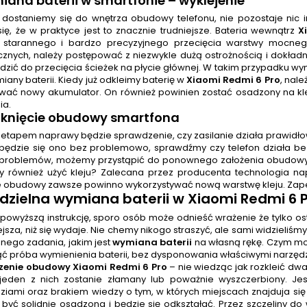
ana baterii w smartfonie
– wyklejenie
ż dostaniemy się do wnętrza obudowy telefonu, nie pozostaje nic i
się, że w praktyce jest to znacznie trudniejsze. Bateria wewnątrz
X
starannego i bardzo precyzyjnego przecięcia warstwy mocnego
icznych, należy postępować z niezwykle dużą ostrożnością i dokład
zić do przecięcia ścieżek na płycie głównej. W takim przypadku w
iany baterii. Kiedy już odkleimy baterię w
Xiaomi Redmi 6 Pro
, nale
ać nowy akumulator. On również powinien zostać osadzony na kl
ia.
mknięcie obudowy smartfona
 etapem naprawy będzie sprawdzenie, czy zasilanie działa prawidło
będzie się ono bez problemowo, sprawdźmy czy telefon działa bez 
problemów, możemy przystąpić do ponownego założenia obudowy. Po
zy również użyć kleju? Zalecana przez producenta technologia n
e obudowy zawsze powinno wykorzystywać nową warstwę kleju. Zapew
dzielna
wymiana baterii
w Xiaomi Redmi 6 P
 powyższą instrukcję, sporo osób może odnieść wrażenie że tylko 
iejsza, niż się wydaje. Nie chemy nikogo straszyć, ale sami widzieliśmy
nego zadania, jakim jest
wymiana baterii
na własną rękę. Czym mo
ć próba wymienienia baterii, bez dysponowania właściwymi narzędz
czenie obudowy Xiaomi Redmi 6 Pro
– nie wiedząc jak rozkleić dw
 jeden z nich zostanie złamany lub poważnie wyszczerbiony. J
ziami oraz brakiem wiedzy o tym, w których miejscach znajduja się 
być solidnie osadzona i będzie się odkształać. Przez szczeliny do