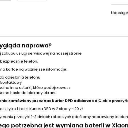
Udostępn
ygląda naprawa?
j zakupu usługi serwisowej na naszej stronie.
 bezpiecznie telefon.
 na kartce najważniejsze informacje:
do odesłania telefonu
 kontaktowy
alne inne usterki, które podejrzewasz
alne hasło do blokady ekranu
pnie zamówiony przez nas Kurier DPD odbierze od Ciebie przesyłk
sz tylko 1 koszt Kuriera DPD w 2 strony - 20 zł.
zymaniu przesyłki 1-3 dniach roboczych odeślemy naprawiony telefon
ego potrzebna jest
wymiana baterii
w Xiaom