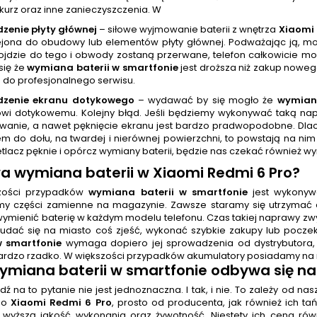
kurz oraz inne zanieczyszczenia. W
zenie płyty głównej
– siłowe wyjmowanie baterii z wnętrza
Xiaomi 
ejona do obudowy lub elementów płyty głównej. Podważając ją, mo
dojdzie do tego i obwody zostaną przerwane, telefon całkowicie 
się że
wymiana baterii w smartfonie
jest droższa niż zakup noweg
n do profesjonalnego serwisu.
dzenie ekranu dotykowego
– wydawać by się mogło że
wymiana
wi dotykowemu. Kolejny błąd. Jeśli będziemy wykonywać taką nap
wanie, a nawet pęknięcie ekranu jest bardzo pradwopodobne. Dlac
m do dołu, na twardej i nierównej powierzchni, to powstają na n
tlacz pęknie i opórcz wymiany baterii, będzie nas czekać również w
wa
wymiana baterii
w Xiaomi Redmi 6 Pro
?
zości przypadków
wymiana baterii w smartfonie
jest wykonywa
y części zamienne na magazynie. Zawsze staramy się utrzymać 
wymienić baterię w każdym modelu telefonu. Czas takiej naprawy zw
udać się na miasto coś zjeść, wykonać szybkie zakupy lub pocze
w smartfonie
wymaga dopiero jej sprowadzenia od dystrybutora, c
ardzo rzadko. W większości przypadków akumulatory posiadamy na 
ymiana baterii w smartfonie
odbywa się na
 na to pytanie nie jest jednoznaczna. I tak, i nie. To zależy od n
do
Xiaomi Redmi 6 Pro
, prosto od producenta, jak również ich t
 wyższą jakość wykonania oraz żywotność. Niestety ich cena rów