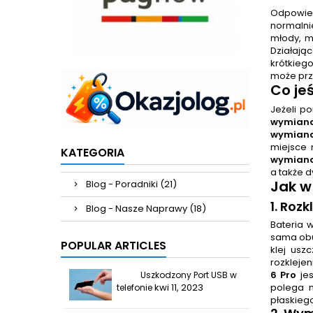
Odpowied
normalnie
młody, ma
Działając
krótkieg
może prz
Co je
Jeżeli p
wymiana
wymiana
miejsce 
KATEGORIA
wymiana
a także 
Jak w
Blog - Poradniki (21)
1. Roz
Blog - Nasze Naprawy (18)
Bateria 
sama obu
POPULAR ARTICLES
klej usz
rozkleje
6 Pro
jes
Uszkodzony Port USB w
kwi 11, 2023
polega 
telefonie
płaskiego