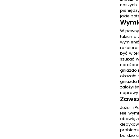
naszych 
pieniędz
jakie bat
Wymia
W pewnyc
takich p
wymienić
rozbiera
być w te
szukać w
narażone
gniazdo 
okazało s
gniazda 
założyli
naprawy w
Zawsz
Jeżeli i
Nie wymi
obowiąze
dedykowa
problemu
bardzo cz