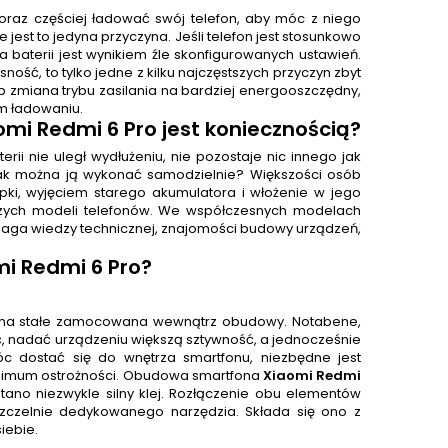
oraz częściej ładować swój telefon, aby móc z niego
 jest to jedyna przyczyna. Jeśli telefon jest stosunkowo
ia baterii jest wynikiem źle skonfigurowanych ustawień.
ość, to tylko jedne z kilku najczęstszych przyczyn zbyt
b zmiana trybu zasilania na bardziej energooszczędny,
m ładowaniu.
omi Redmi 6 Pro
jest koniecznością?
i nie uległ wydłużeniu, nie pozostaje nic innego jak
ak można ją wykonać samodzielnie? Większości osób
apki, wyjęciem starego akumulatora i włożenie w jego
arszych modeli telefonów. We współczesnych modelach
maga wiedzy technicznej, znajomości budowy urządzeń,
i Redmi 6 Pro?
est na stałe zamocowana wewnątrz obudowy. Notabene,
ć, nadać urządzeniu większą sztywność, a jednocześnie
móc dostać się do wnętrza smartfonu, niezbędne jest
ksimum ostrożności. Obudowa smartfona
Xiaomi Redmi
ano niezwykle silny klej. Rozłączenie obu elementów
czelnie dedykowanego narzędzia. Składa się ono z
iebie.