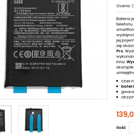
Ocena
Bateria 
telefonu
smartfonu
wydajnoś
jej poje
się okaz
Pro
. Wyd
wykonani
inna.
Wym
skompli
umiejętn
czas n
bateri
gwaran
otrzym
139,0
Ilość