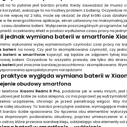
ź na to pytanie jest bardzo prosta. Kiedy zauważasz że musisz c
 korzystać, wskazuje to na możliwy problem z baterią. Oczywiście nie
 nie więcej niż 2 lata, może się okazać że zbyt krótki czas działan
e w tle energochłonne aplikacje, ekran ustawiony na maksymalną jasn
o czasu działania baterii. Wyłączenie poszczególnych programów lu
ynieść oczekiwany efekt w postaci wydłużenia czasu pracy na jedny
śli jednak
wymiana baterii w smartfonie Xia
omimo wykonania wyżej wymienionych czynności czas pracy na bateri
 baterii
na nową. Czy jest to skomplikowana czynność, czy jedn
 baterii w smartfonie
kojarzyć się będzie ze zdjęciem tylnej kl
nowej baterii. Oczywiście to wszyskto prawda, ale tylko dla str
 baterii
jest znacznie bardziej pracochłonna i skomplikowana. Wy
dysponowania specjalistycznymi narzędziami.
 praktyce wygląda
wymiana baterii
w Xiaom
klejenie obudowy smartfona
w telefonie
Xiaomi Redmi 6 Pro
, podobnie jak w wielu innych, j
dowa jest ściśle ze soba sklejona, co ma poprawić jej wytrzymałoś
czelnia urządzenie, chroniąc je przed penetracją wilgoci. Aby 
nie całej obudowy. To bardzo precyzyjne zadanie, wymagające ma
t bardzo ściśle spasowana. Do łączenia obu elementów wykorzyst
na stopniowym podważaniu obudowy, poprzez umieszczenie w sz
 ostrza, które przecina warstwę kleju, oddzielając oba elementy od s