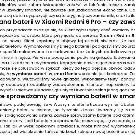
klientów woli zatem świadomie założyć w telefonie tańsze zami
y w używany smarton, nie zawsze jest uzasadnione ekonoicznie. Ocz
erie są do ich dyspozycji, czy są to oryginały czy zamienniki, a także ile
na baterii
w Xiaomi Redmi 6 Pro
– czy zaws
h przypadkach okazuje się, że klient zgłaszający chęć wymiany bat
rzypadków to osoba, która przyniosła do serwisu
Xiaomi Redmi 6
 na nową. Klient zapytany o objawy tej usterki, stwierdził że b
nia telefonu. Wymontowaliśmy z niego baterię i podłączyliśmy do ur
n sposób naładowana i rozładowana, bez żadnych dodatkowych pro
 innym miejscu. Pierwsze podejrzenia padły na gniazdo ładowani
 na uszkodzenia i wyłamania. Naprężenia powstające podczas wkła
może się poluzować w stykach. Kiedy do tego dojdzie, obwód ładowa
ię, że
wymiana baterii w smartfonie
wcale nie jest konieczna. 
ładowania. Wlutowaliśmy nowe gniazdo, wykonaliśmy testy i pono
śmy obudowę i oddaliśmy zadowolonemu klientowi naprawiony tel
yniósł zaledwie kilkadziesiąt złotych i trwał niespełna jedną godzin
e sprawdzamy czy wymiana baterii w smart
 Państwo podejrzewają, że w Waszym telefonie trzeba wymienić bater
eniamy baterii w ciemno, na życzenie klienta. Uważamy się za pr
k zdiagnozowania usterki. Zawsze sprawdzamy baterie pod kątem 
ne testery. Jeśli bateria ma sprawność mieszczącą się w normie,
. Tak jak w wyżej opisanym przykładzie, może nim być wyłamane
ęsto jest wielokrotnie tańsza niż koszt zakupu nowej baterii oraz j