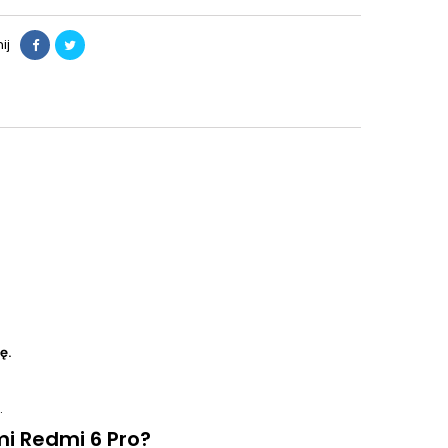
ij
ę.
.
i Redmi 6 Pro?