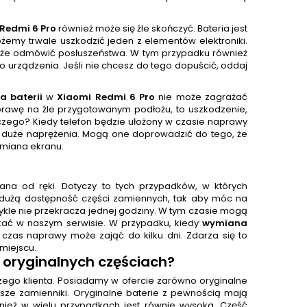
Redmi 6 Pro
również może się źle skończyć. Bateria jest
żemy trwale uszkodzić jeden z elementów elektroniki.
może odmówić posłuszeństwa. W tym przypadku również
o urządzenia. Jeśli nie chcesz do tego dopuścić, oddaj
 baterii
w
Xiaomi Redmi 6 Pro
nie może zagrażać
rawę na źle przygotowanym podłożu, to uszkodzenie,
zego? Kiedy telefon będzie ułożony w czasie naprawy
im duże naprężenia. Mogą one doprowadzić do tego, że
ymiana ekranu.
na od ręki. Dotyczy to tych przypadków, w których
dużą dostępność części zamiennych, tak aby móc na
ykle nie przekracza jednej godziny. W tym czasie mogą
kać w naszym serwisie. W przypadku, kiedy
wymiana
zas naprawy może zająć do kilku dni. Zdarza się to
miejscu.
 oryginalnych częściach?
aszego klienta. Posiadamy w ofercie zarówno oryginalne
ańsze zamienniki. Oryginalne baterie z pewnością mają
nież w wielu przypadkach jest równie wysoka. Część