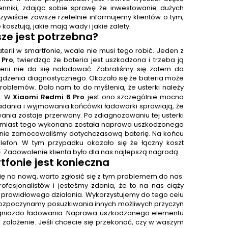
enniki, zdając sobie sprawę że inwestowanie dużych
ywiście zawsze rzetelnie informujemy klientów o tym,
 kosztują, jakie mają wady i jakie zalety.
ze jest potrzebna?
erii w smartfonie, wcale nie musi tego robić. Jeden z
 Pro
, twierdząc że bateria jest uszkodzona i trzeba ją
aterii nie da się naładować. Zabraliśmy się zatem do
ządzenia diagnostycznego. Okazało się że bateria może
blemów. Dało nam to do myślenia, że usterki należy
a. W
Xiaomi Redmi 6 Pro
jest ono szczególnie mocno
dania i wyjmowania końcówki ładowarki sprawiają, że
nia zostaje przerwany. Po zdiagnozowaniu tej usterki
Zamiast tego wykonana została naprawa uszkodzonego
wnie zamocowaliśmy dotychczasową baterię. Na końcu
efon. W tym przypadku okazało się że łączny koszt
ę. Zadowolenie klienta było dla nas najlepszą nagrodą.
fonie jest konieczna
ię na nową, warto zgłosić się z tym problemem do nas.
ofesjonalistów i jesteśmy zdania, że to na nas ciąży
prawidłowego działania. Wykorzystujemy do tego celu
 rozpoczynamy posuzkiwania innych możliwych przyczyn
 gniazdo ładowania. Naprawa uszkodzonego elementu
ej założenie. Jeśli chcecie się przekonać, czy w waszym