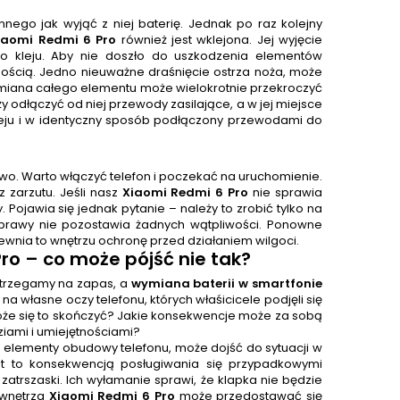
nnego jak wyjąć z niej baterię. Jednak po raz kolejny
iaomi Redmi 6 Pro
również jest wklejona. Jej wyjęcie
 kleju. Aby nie doszło do uszkodzenia elementów
nością. Jedno nieuważne draśnięcie ostrza noża, może
ymiana całego elementu może wielokrotnie przekroczyć
ży odłączyć od niej przewody zasilające, a w jej miejsce
eju i w identyczny sposób podłączony przewodami do
wo. Warto włączyć telefon i poczekać na uruchomienie.
zarzutu. Jeśli nasz
Xiaomi Redmi 6 Pro
nie sprawia
jawia się jednak pytanie – należy to zrobić tylko na
aprawy nie pozostawia żadnych wątpliwości. Ponowne
nia to wnętrzu ochronę przed działaniem wilgoci.
ro – co może pójść nie tak?
ostrzegamy na zapas, a
wymiana baterii w smartfonie
 na własne oczy telefonu, których właśicicele podjęli się
że się to skończyć? Jakie konsekwencje może za sobą
iami i umiejętnościami?
a elementy obudowy telefonu, może dojść do sytuacji w
est to konsekwencją posługiwania się przypadkowymi
zatrszaski. Ich wyłamanie sprawi, że klapka nie będzie
 wnętrza
Xiaomi Redmi 6 Pro
może przedostawać się