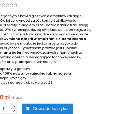
jest jednym z newralgicznych elementów każdego
. Od jej sprawności zależy komfort użytkowania
. Niestety, z biegiem czasu każda bateria traci swoją
ć. Wraz z rosnąca liczbą cykli ładowania, zmniejsza się
mność i czas zasilania urządzenia. Rowiązaniem może
ać
wymiana baterii w smartfonie Xiaomi Redmi 6
awać by się mogło, że jest to prosta i szybka do
a czynność. Tymczasem prawda jest zupełnie
iana baterii
we współczesnych smartfonach to
kowana operacja, wymagająca fachowej wiedzy,
ości oraz profesjonalnych narzędzi.
aprawy: 3 godziny
a 100% nowa i oryginalna jak na zdjęciu
cja: 6 miesięcy
ujesz paragon lub fakturę vat23
0 zł
Brutto
Dodaj do koszyka
