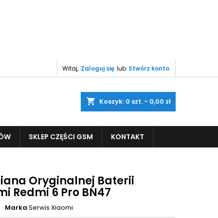
Witaj,
Zaloguj się
lub
Stwórz konto
shopping_cart
Koszyk:
0
szt. - 0,00 zł
PÓW
SKLEP CZĘŚCI GSM
KONTAKT
ana Oryginalnej Baterii
mi Redmi 6 Pro BN47
Marka
Serwis Xiaomi