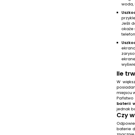
woda, 
Uszkod
przykl
Jeśli 
okaże 
telefo
Uszko
ekrano
zaryso
ekrane
wyświe
Ile tr
W więks
posiadam
miejscu 
Państwo 
baterii 
jednak b
Czy
w
Odpowiedź
baterie 
znacznie