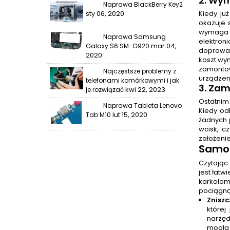
2.
Wymi
Naprawa BlackBerry Key2
sty 06, 2020
Kiedy ju
okazuje 
wymaga 
Naprawa Samsung
elektron
mar 04,
Galaxy S6 SM-G920
doprowad
2020
koszt wym
zamontow
Najczęstsze problemy z
urządzen
telefonami komórkowymi i jak
3. Za
kwi 22, 2023
je rozwiązać
Ostatnim
Naprawa Tableta Lenovo
Kiedy od
lut 15, 2020
Tab M10
żadnych 
wcisk, c
założeni
Samo
Czytając
jest łatw
karkołom
pociągną
Znisz
której
narzęd
mogła 