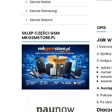
Serwis Nokia
Serwis Samsung
Serwis Xiaomi
OPIS
SKLEP CZĘŚCI GSM
MKGSMSTORE.PL
Jak w
1. Dokona
2. Spakuj
3. Dołącz
adres 
numer
ewentu
ewentu
4. Nastę
5. Pokrywa
5. Po otr
Dlacz