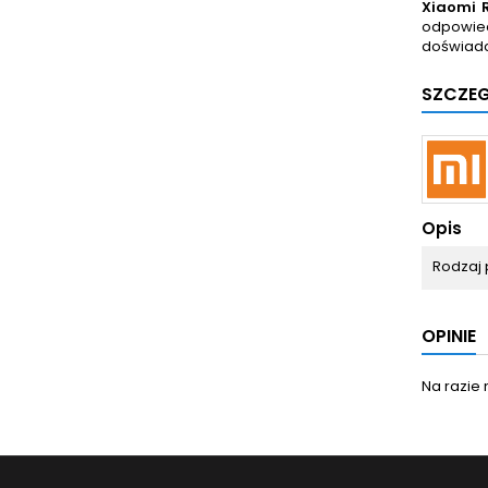
Xiaomi 
odpowied
doświadc
SZCZE
Opis
Rodzaj 
OPINIE
Na razie 