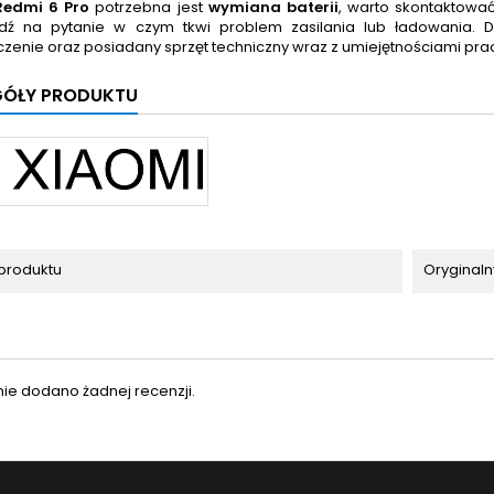
Redmi 6 Pro
potrzebna jest
wymiana baterii
, warto skontaktowa
ź na pytanie w czym tkwi problem zasilania lub ładowania. D
zenie oraz posiadany sprzęt techniczny wraz z umiejętnościami pr
GÓŁY PRODUKTU
produktu
Oryginaln
nie dodano żadnej recenzji.