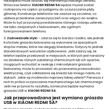
niezbędna może okazać się interwencja naszego serwisu.
Wówczas telefon
XIAOMI REDMI 5A
będzie musiał zostać
rozkręcony na części i przystąpimy do oczyszczania płyty
głównej. Konstrukcje telefonów nie zawsze są szczelne, co
ułatwia przenikanie zanieczyszczeń oraz wilgoci do wnętra.
Może to być przyczyną powstawania różnego rodzaju usterek,
nie tylko związanych z ładowaniem, ale ogólnym
funkcjonowaniem telefonu.
3.
Zaśniedziałe styki
– zdarza się to bardzo rzadko, ale jednak.
Końcówki gniazda ładowania są wykonane ze specjalnych
stopów metalu, które nie ulegają śniedzeniu. Dotyczy to jednak
standardowych warunków użytkowania. Jeśli zdarzy się, że
telefon będzie przebywać w miejscach, w których jest narażony
na działanie różnych substancji chemicznych lub ich oparów,
mogących wchodzić w reakcję z mikrostykami gniazda
ładowania, może to prowadzić do przerwania przewodności
elektrycznej, czyli odkładania się śniedzi lub innego nalotu na
stykach. Jakie są możliwości naprawy takiej usterki? Pierwsza z
nich to próba oczyszczenia mechanicznego lub chemicznego.
Jeśli nie przynosi to rezultatu, konieczna będzie wymiana
gniazda USB w
XIAOMI REDMI 5A.
Jak przeprowadzana jest wymiana gniazda
USB w XIAOMI REDMI 5A?