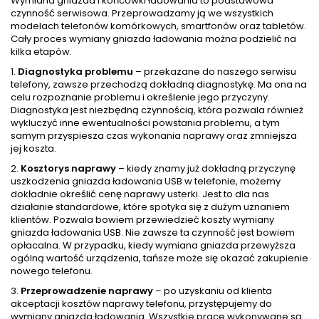
Wymiana gniazda i końcówki ładowania to podstawowa
czynność serwisowa. Przeprowadzamy ją we wszystkich
modelach telefonów komórkowych, smartfonów oraz tabletów.
Cały proces wymiany gniazda ładowania można podzielić na
kilka etapów.
1.
Diagnostyka problemu
– przekazane do naszego serwisu
telefony, zawsze przechodzą dokładną diagnostykę. Ma ona na
celu rozpoznanie problemu i określenie jego przyczyny.
Diagnostyka jest niezbędną czynnością, która pozwala również
wykluczyć inne ewentualności powstania problemu, a tym
samym przyspiesza czas wykonania naprawy oraz zmniejsza
jej koszta.
2.
Kosztorys naprawy
– kiedy znamy już dokładną przyczynę
uszkodzenia gniazda ładowania USB w telefonie, możemy
dokładnie określić cenę naprawy usterki. Jest to dla nas
działanie standardowe, które spotyka się z dużym uznaniem
klientów. Pozwala bowiem przewiedzieć koszty wymiany
gniazda ładowania USB. Nie zawsze ta czynność jest bowiem
opłacalna. W przypadku, kiedy wymiana gniazda przewyższa
ogólną wartość urządzenia, tańsze może się okazać zakupienie
nowego telefonu.
3.
Przeprowadzenie naprawy
– po uzyskaniu od klienta
akceptacji kosztów naprawy telefonu, przystępujemy do
wymiany gniazda ładowania. Wszystkie prace wykonywane są