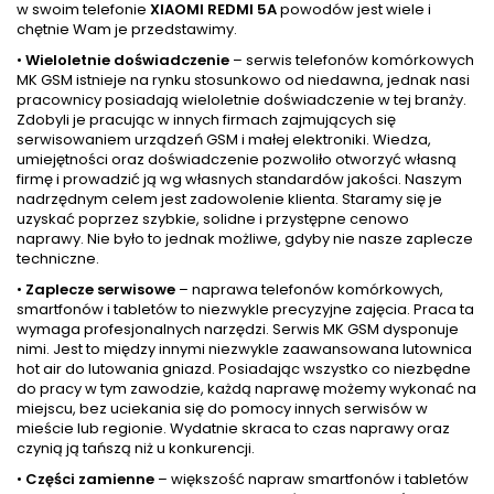
w swoim telefonie
XIAOMI REDMI 5A
powodów jest wiele i
chętnie Wam je przedstawimy.
•
Wieloletnie doświadczenie
– serwis telefonów komórkowych
MK GSM istnieje na rynku stosunkowo od niedawna, jednak nasi
pracownicy posiadają wieloletnie doświadczenie w tej branży.
Zdobyli je pracując w innych firmach zajmujących się
serwisowaniem urządzeń GSM i małej elektroniki. Wiedza,
umiejętności oraz doświadczenie pozwoliło otworzyć własną
firmę i prowadzić ją wg własnych standardów jakości. Naszym
nadrzędnym celem jest zadowolenie klienta. Staramy się je
uzyskać poprzez szybkie, solidne i przystępne cenowo
naprawy. Nie było to jednak możliwe, gdyby nie nasze zaplecze
techniczne.
•
Zaplecze serwisowe
– naprawa telefonów komórkowych,
smartfonów i tabletów to niezwykle precyzyjne zajęcia. Praca ta
wymaga profesjonalnych narzędzi. Serwis MK GSM dysponuje
nimi. Jest to między innymi niezwykle zaawansowana lutownica
hot air do lutowania gniazd. Posiadając wszystko co niezbędne
do pracy w tym zawodzie, każdą naprawę możemy wykonać na
miejscu, bez uciekania się do pomocy innych serwisów w
mieście lub regionie. Wydatnie skraca to czas naprawy oraz
czynią ją tańszą niż u konkurencji.
•
Części zamienne
– większość napraw smartfonów i tabletów