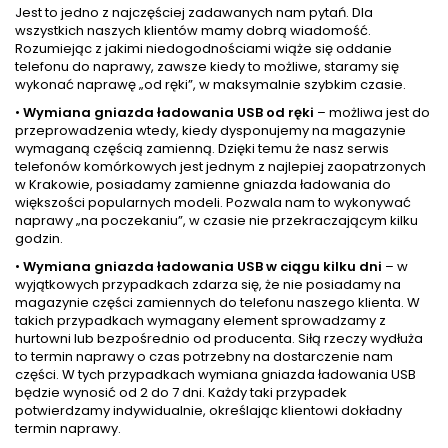
Jest to jedno z najczęściej zadawanych nam pytań. Dla
wszystkich naszych klientów mamy dobrą wiadomość.
Rozumiejąc z jakimi niedogodnościami wiąże się oddanie
telefonu do naprawy, zawsze kiedy to możliwe, staramy się
wykonać naprawę „od ręki”, w maksymalnie szybkim czasie.
•
Wymiana gniazda ładowania USB od ręki
– możliwa jest do
przeprowadzenia wtedy, kiedy dysponujemy na magazynie
wymaganą częścią zamienną. Dzięki temu że nasz serwis
telefonów komórkowych jest jednym z najlepiej zaopatrzonych
w Krakowie, posiadamy zamienne gniazda ładowania do
większości popularnych modeli. Pozwala nam to wykonywać
naprawy „na poczekaniu”, w czasie nie przekraczającym kilku
godzin.
•
Wymiana gniazda ładowania USB w ciągu kilku dni
– w
wyjątkowych przypadkach zdarza się, że nie posiadamy na
magazynie części zamiennych do telefonu naszego klienta. W
takich przypadkach wymagany element sprowadzamy z
hurtowni lub bezpośrednio od producenta. Siłą rzeczy wydłuża
to termin naprawy o czas potrzebny na dostarczenie nam
części. W tych przypadkach wymiana gniazda ładowania USB
będzie wynosić od 2 do 7 dni. Każdy taki przypadek
potwierdzamy indywidualnie, określając klientowi dokładny
termin naprawy.