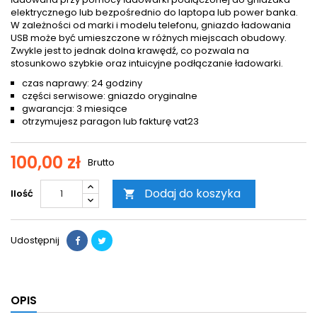
elektrycznego lub bezpośrednio do laptopa lub power banka.
W zależności od marki i modelu telefonu, gniazdo ładowania
USB może być umieszczone w różnych miejscach obudowy.
Zwykle jest to jednak dolna krawędź, co pozwala na
stosunkowo szybkie oraz intuicyjne podłączanie ładowarki.
czas naprawy: 24 godziny
części serwisowe: gniazdo oryginalne
gwarancja: 3 miesiące
otrzymujesz paragon lub fakturę vat23
100,00 zł
Brutto
Dodaj do koszyka
Ilość

Udostępnij
OPIS