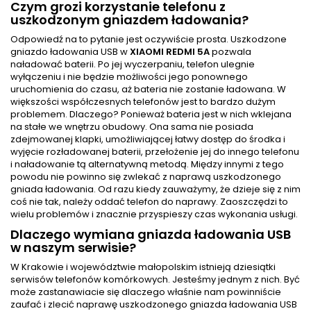
Czym grozi korzystanie telefonu z
uszkodzonym gniazdem ładowania?
Odpowiedź na to pytanie jest oczywiście prosta. Uszkodzone
gniazdo ładowania USB w
XIAOMI REDMI 5A
pozwala
naładować baterii. Po jej wyczerpaniu, telefon ulegnie
wyłączeniu i nie będzie możliwości jego ponownego
uruchomienia do czasu, aż bateria nie zostanie ładowana. W
większości współczesnych telefonów jest to bardzo dużym
problemem. Dlaczego? Ponieważ bateria jest w nich wklejana
na stałe we wnętrzu obudowy. Ona sama nie posiada
zdejmowanej klapki, umożliwiającej łatwy dostęp do środka i
wyjęcie rozładowanej baterii, przełożenie jej do innego telefonu
i naładowanie tą alternatywną metodą. Między innymi z tego
powodu nie powinno się zwlekać z naprawą uszkodzonego
gniada ładowania. Od razu kiedy zauważymy, że dzieje się z nim
coś nie tak, należy oddać telefon do naprawy. Zaoszczędzi to
wielu problemów i znacznie przyspieszy czas wykonania usługi.
Dlaczego wymiana gniazda ładowania USB
w naszym serwisie?
W Krakowie i województwie małopolskim istnieją dziesiątki
serwisów telefonów komórkowych. Jesteśmy jednym z nich. Być
może zastanawiacie się dlaczego właśnie nam powinniście
zaufać i zlecić naprawę uszkodzonego gniazda ładowania USB