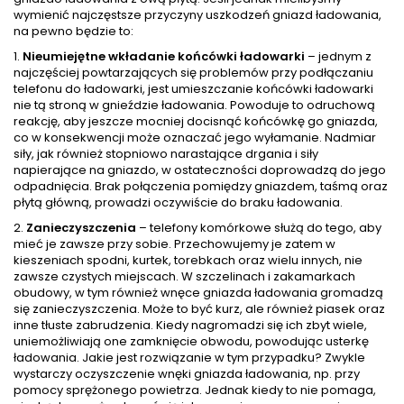
wymienić najczęstsze przyczyny uszkodzeń gniazd ładowania,
na pewno będzie to:
1.
Nieumiejętne wkładanie końcówki ładowarki
– jednym z
najczęściej powtarzających się problemów przy podłączaniu
telefonu do ładowarki, jest umieszczanie końcówki ładowarki
nie tą stroną w gnieździe ładowania. Powoduje to odruchową
reakcję, aby jeszcze mocniej docisnąć końcówkę go gniazda,
co w konsekwencji może oznaczać jego wyłamanie. Nadmiar
siły, jak również stopniowo narastające drgania i siły
napierające na gniazdo, w ostateczności doprowadzą do jego
odpadnięcia. Brak połączenia pomiędzy gniazdem, taśmą oraz
płytą główną, prowadzi oczywiście do braku ładowania.
2.
Zanieczyszczenia
– telefony komórkowe służą do tego, aby
mieć je zawsze przy sobie. Przechowujemy je zatem w
kieszeniach spodni, kurtek, torebkach oraz wielu innych, nie
zawsze czystych miejscach. W szczelinach i zakamarkach
obudowy, w tym również wnęce gniazda ładowania gromadzą
się zanieczyszczenia. Może to być kurz, ale również piasek oraz
inne tłuste zabrudzenia. Kiedy nagromadzi się ich zbyt wiele,
uniemożliwiają one zamknięcie obwodu, powodując usterkę
ładowania. Jakie jest rozwiązanie w tym przypadku? Zwykle
wystarczy oczyszczenie wnęki gniazda ładowania, np. przy
pomocy sprężonego powietrza. Jednak kiedy to nie pomaga,