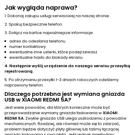
Jak wygląda naprawa?
1. Dokonaj zakupu usługi serwisowej na naszej stronie.
2. Spakuj bezpiecznie telefon.
3. Dołącz na kartce najważniejsze informacje:
adres do odesłania telefonu
numer kontaktowy
ewentualne inne usterki, które podejrzewasz
ewentualne hasło do blokady ekranu
4. Następnie wyślij urządzenie do naszego serwisu przesyłką
rejestrowaną.
5. Po otrzymaniu przesyłki 1-3 dniach roboczych odeślemy
naprawiony telefon.
Dlaczego potrzebna jest wymiana gniazda
USB w XIAOMI REDMI 5A?
Jest wiele powodów, dla których konieczne może być
przeprowadzanie wymiany gniazda ładowania w
XIAOMI
REDMI 5A.
Zwykle gniazdo USB ulega uszkodzeniu z powodów
mechanicznych. Rzadziej, ale również może się to zdarzać,
problem będzie dotyczyć płyty głównej lub taśmy łączącej
gniazdo ładowania z ową płytą. Jeśli jednak mielibyśmy