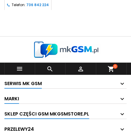
Telefon:
736 842 224
0



shopping_cart
SERWIS MK GSM
MARKI
SKLEP CZĘŚCI GSM MKGSMSTORE.PL
PRZELEWY24