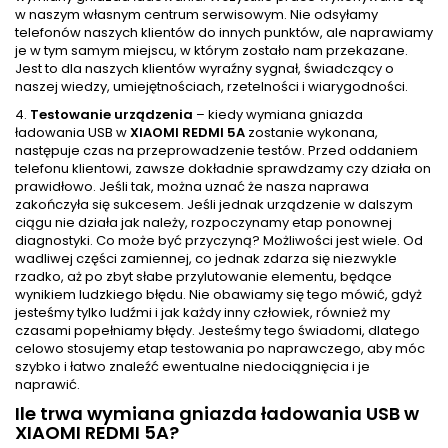
w naszym własnym centrum serwisowym. Nie odsyłamy
telefonów naszych klientów do innych punktów, ale naprawiamy
je w tym samym miejscu, w którym zostało nam przekazane.
Jest to dla naszych klientów wyraźny sygnał, świadczący o
naszej wiedzy, umiejętnościach, rzetelności i wiarygodności.
4.
Testowanie urządzenia
– kiedy wymiana gniazda
ładowania USB w
XIAOMI REDMI 5A
zostanie wykonana,
następuje czas na przeprowadzenie testów. Przed oddaniem
telefonu klientowi, zawsze dokładnie sprawdzamy czy działa on
prawidłowo. Jeśli tak, można uznać że nasza naprawa
zakończyła się sukcesem. Jeśli jednak urządzenie w dalszym
ciągu nie działa jak należy, rozpoczynamy etap ponownej
diagnostyki. Co może być przyczyną? Możliwości jest wiele. Od
wadliwej części zamiennej, co jednak zdarza się niezwykle
rzadko, aż po zbyt słabe przylutowanie elementu, będące
wynikiem ludzkiego błędu. Nie obawiamy się tego mówić, gdyż
jesteśmy tylko ludźmi i jak każdy inny człowiek, również my
czasami popełniamy błędy. Jesteśmy tego świadomi, dlatego
celowo stosujemy etap testowania po naprawczego, aby móc
szybko i łatwo znaleźć ewentualne niedociągnięcia i je
naprawić.
Ile trwa wymiana gniazda ładowania USB w
XIAOMI REDMI 5A?