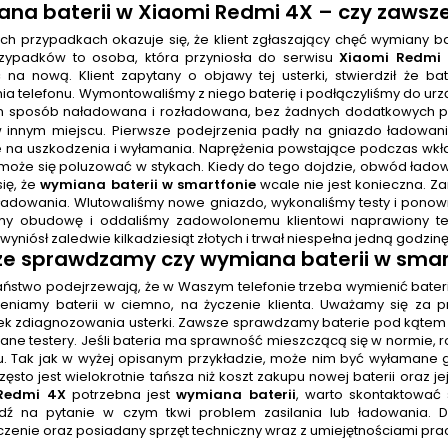
na baterii
w Xiaomi Redmi 4X
– czy zawsze
h przypadkach okazuje się, że klient zgłaszający chęć wymiany bat
rzypadków to osoba, która przyniosła do serwisu
Xiaomi Redmi
 na nową. Klient zapytany o objawy tej usterki, stwierdził że b
nia telefonu. Wymontowaliśmy z niego baterię i podłączyliśmy do ur
n sposób naładowana i rozładowana, bez żadnych dodatkowych pro
 innym miejscu. Pierwsze podejrzenia padły na gniazdo ładowan
 na uszkodzenia i wyłamania. Naprężenia powstające podczas wkła
może się poluzować w stykach. Kiedy do tego dojdzie, obwód ładowa
ię, że
wymiana baterii w smartfonie
wcale nie jest konieczna. 
ładowania. Wlutowaliśmy nowe gniazdo, wykonaliśmy testy i pono
śmy obudowę i oddaliśmy zadowolonemu klientowi naprawiony tel
yniósł zaledwie kilkadziesiąt złotych i trwał niespełna jedną godzin
e sprawdzamy czy wymiana baterii w smart
 Państwo podejrzewają, że w Waszym telefonie trzeba wymienić bater
eniamy baterii w ciemno, na życzenie klienta. Uważamy się za pr
k zdiagnozowania usterki. Zawsze sprawdzamy baterie pod kątem 
ne testery. Jeśli bateria ma sprawność mieszczącą się w normie,
. Tak jak w wyżej opisanym przykładzie, może nim być wyłamane
ęsto jest wielokrotnie tańsza niż koszt zakupu nowej baterii oraz j
Redmi 4X
potrzebna jest
wymiana baterii
, warto skontaktować
ź na pytanie w czym tkwi problem zasilania lub ładowania. D
zenie oraz posiadany sprzęt techniczny wraz z umiejętnościami pr