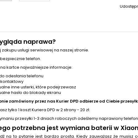
Udostępn
ygląda naprawa?
j zakupu usługi serwisowej na naszej stronie.
 bezpiecznie telefon.
 na kartce najważniejsze informacje:
do odesłania telefonu
 kontaktowy
alne inne usterki, które podejrzewasz
alne hasło do blokady ekranu
pnie zamówiony przez nas Kurier DPD odbierze od Ciebie przesyłk
sz tylko 1 koszt Kuriera DPD w 2 strony - 20 zł.
zymaniu przesyłki 1-3 dniach roboczych odeślemy naprawiony telefon
ego potrzebna jest
wymiana baterii
w Xiaom
ź na to pytanie jest bardzo prosta. Kiedy zauważasz że musisz c