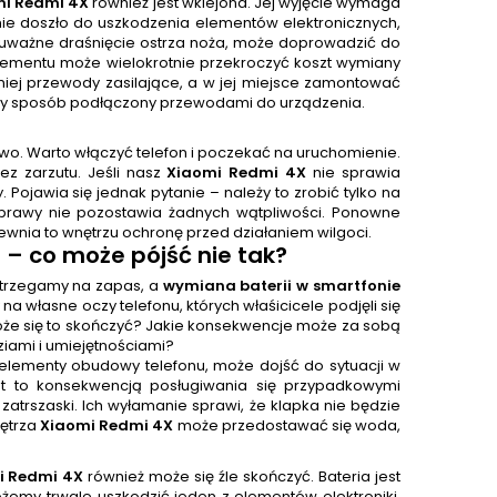
mi Redmi 4X
również jest wklejona. Jej wyjęcie wymaga
nie doszło do uszkodzenia elementów elektronicznych,
ieuważne draśnięcie ostrza noża, może doprowadzić do
elementu może wielokrotnie przekroczyć koszt wymiany
 niej przewody zasilające, a w jej miejsce zamontować
czny sposób podłączony przewodami do urządzenia.
wo. Warto włączyć telefon i poczekać na uruchomienie.
z zarzutu. Jeśli nasz
Xiaomi Redmi 4X
nie sprawia
jawia się jednak pytanie – należy to zrobić tylko na
aprawy nie pozostawia żadnych wątpliwości. Ponowne
nia to wnętrzu ochronę przed działaniem wilgoci.
– co może pójść nie tak?
ostrzegamy na zapas, a
wymiana baterii w smartfonie
 na własne oczy telefonu, których właśicicele podjęli się
że się to skończyć? Jakie konsekwencje może za sobą
iami i umiejętnościami?
 elementy obudowy telefonu, może dojść do sytuacji w
est to konsekwencją posługiwania się przypadkowymi
zatrszaski. Ich wyłamanie sprawi, że klapka nie będzie
nętrza
Xiaomi Redmi 4X
może przedostawać się woda,
i Redmi 4X
również może się źle skończyć. Bateria jest
żemy trwale uszkodzić jeden z elementów elektroniki.