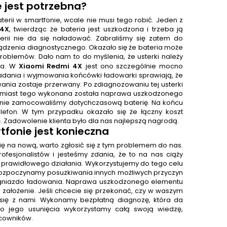
 jest potrzebna?
erii w smartfonie, wcale nie musi tego robić. Jeden z
 4X
, twierdząc że bateria jest uszkodzona i trzeba ją
aterii nie da się naładować. Zabraliśmy się zatem do
ządzenia diagnostycznego. Okazało się że bateria może
blemów. Dało nam to do myślenia, że usterki należy
ia. W
Xiaomi Redmi 4X
jest ono szczególnie mocno
dania i wyjmowania końcówki ładowarki sprawiają, że
nia zostaje przerwany. Po zdiagnozowaniu tej usterki
Zamiast tego wykonana została naprawa uszkodzonego
wnie zamocowaliśmy dotychczasową baterię. Na końcu
efon. W tym przypadku okazało się że łączny koszt
ę. Zadowolenie klienta było dla nas najlepszą nagrodą.
fonie jest konieczna
ię na nową, warto zgłosić się z tym problemem do nas.
ofesjonalistów i jesteśmy zdania, że to na nas ciąży
prawidłowego działania. Wykorzystujemy do tego celu
 rozpoczynamy posuzkiwania innych możliwych przyczyn
 gniazdo ładowania. Naprawa uszkodzonego elementu
ej założenie. Jeśli chcecie się przekonać, czy w waszym
 się z nami. Wykonamy bezpłatną diagnozę, która da
o jego usunięcia wykorzystamy całą swoją wiedzę,
acowników.