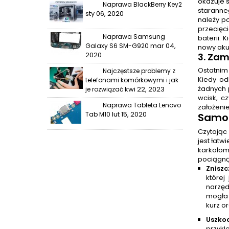
okazuje s
Naprawa BlackBerry Key2
staranne
sty 06, 2020
należy p
przecięc
Naprawa Samsung
baterii. 
mar 04,
Galaxy S6 SM-G920
nowy aku
2020
3. Za
Ostatnim
Najczęstsze problemy z
Kiedy od
telefonami komórkowymi i jak
żadnych 
kwi 22, 2023
je rozwiązać
wcisk, c
Naprawa Tableta Lenovo
założeni
lut 15, 2020
Tab M10
Samo
Czytając
jest łatw
karkołom
pociągną
Znisz
której
narzęd
mogła 
kurz o
Uszko
przykl