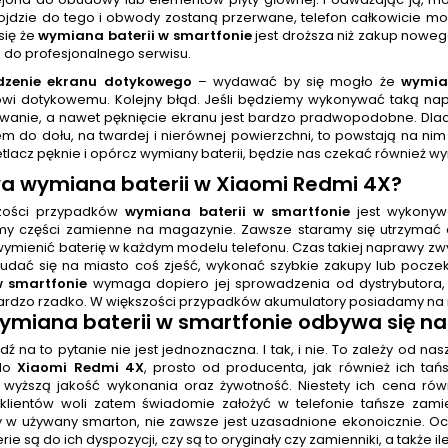
dojdzie do tego i obwody zostaną przerwane, telefon całkowicie 
się że
wymiana baterii w smartfonie
jest droższa niż zakup noweg
n do profesjonalnego serwisu.
dzenie ekranu dotykowego
– wydawać by się mogło że
wymia
wi dotykowemu. Kolejny błąd. Jeśli będziemy wykonywać taką nap
wanie, a nawet pęknięcie ekranu jest bardzo pradwopodobne. Dlac
m do dołu, na twardej i nierównej powierzchni, to powstają na n
tlacz pęknie i opórcz wymiany baterii, będzie nas czekać również w
wa
wymiana baterii
w Xiaomi Redmi 4X
?
zości przypadków
wymiana baterii w smartfonie
jest wykonywa
y części zamienne na magazynie. Zawsze staramy się utrzymać 
wymienić baterię w każdym modelu telefonu. Czas takiej naprawy zw
udać się na miasto coś zjeść, wykonać szybkie zakupy lub pocze
w smartfonie
wymaga dopiero jej sprowadzenia od dystrybutora, c
ardzo rzadko. W większości przypadków akumulatory posiadamy na 
ymiana baterii w smartfonie
odbywa się na
 na to pytanie nie jest jednoznaczna. I tak, i nie. To zależy od n
 do
Xiaomi Redmi 4X
, prosto od producenta, jak również ich ta
 wyższą jakość wykonania oraz żywotność. Niestety ich cena rów
klientów woli zatem świadomie założyć w telefonie tańsze zami
y w używany smarton, nie zawsze jest uzasadnione ekonoicznie. Ocz
erie są do ich dyspozycji, czy są to oryginały czy zamienniki, a także ile