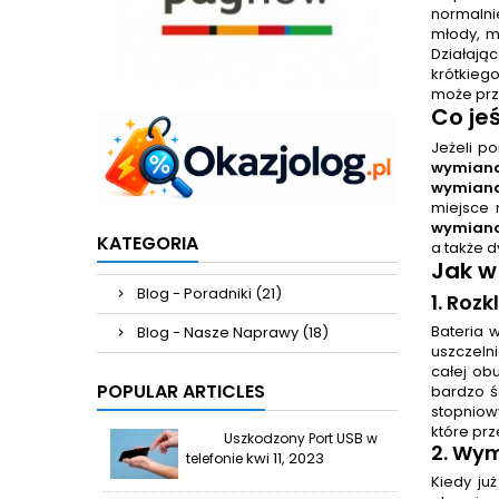
normalnie
młody, ma
Działając
krótkieg
może prz
Co je
Jeżeli p
wymiana
wymiana
miejsce 
wymiana
KATEGORIA
a także 
Jak w
Blog - Poradniki (21)
1. Roz
Bateria 
Blog - Nasze Naprawy (18)
uszczeln
całej ob
POPULAR ARTICLES
bardzo ś
stopniow
które prz
Uszkodzony Port USB w
2.
Wymi
kwi 11, 2023
telefonie
Kiedy ju