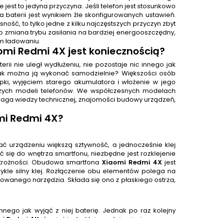
 jest to jedyna przyczyna. Jeśli telefon jest stosunkowo
ia baterii jest wynikiem źle skonfigurowanych ustawień.
ość, to tylko jedne z kilku najczęstszych przyczyn zbyt
b zmiana trybu zasilania na bardziej energooszczędny,
m ładowaniu.
aomi Redmi 4X
jest koniecznością?
i nie uległ wydłużeniu, nie pozostaje nic innego jak
ak można ją wykonać samodzielnie? Większości osób
apki, wyjęciem starego akumulatora i włożenie w jego
arszych modeli telefonów. We współczesnych modelach
maga wiedzy technicznej, znajomości budowy urządzeń,
i Redmi 4X?
ć urządzeniu większą sztywność, a jednocześnie klej
ć się do wnętrza smartfonu, niezbędne jest rozklejenie
trożności. Obudowa smartfona
Xiaomi Redmi 4X
jest
kle silny klej. Rozłączenie obu elementów polega na
anego narzędzia. Składa się ono z płaskiego ostrza,
nnego jak wyjąć z niej baterię. Jednak po raz kolejny