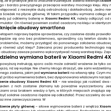
ię, że w praktyce jest to znacznie trudniejsze. Bateria wewnątrz
Xiao
go i bardzo precyzyjnego przecięcia warstwy mocnego kleju. Aby 
ostępować z niezwykle dużą ostrożnością i dokładnością. Jedno n
ia ścieżek na płycie głównej. W takim przypadku wymiana całego 
Kiedy już odkleimy baterię w
Xiaomi Redmi 4X
, należy odłączyć od
mulator. On również powinien zostać osadzony na kleju i w identy
mknięcie obudowy smartfona
 etapem naprawy będzie sprawdzenie, czy zasilanie działa prawidło
będzie się ono bez problemowo, sprawdźmy czy telefon działa be
problemów, możemy przystąpić do ponownego założenia obudowy. Po
zy również użyć kleju? Zalecana przez producenta technologia n
e obudowy zawsze powinno wykorzystywać nową warstwę kleju. Zapew
dzielna
wymiana baterii
w Xiaomi Redmi 4X 
 powyższą instrukcję, sporo osób może odnieść wrażenie że tylko 
iejsza, niż się wydaje. Nie chemy nikogo straszyć, ale sami widzieliśmy
nego zadania, jakim jest
wymiana baterii
na własną rękę. Czym mo
ć próba wymienienia baterii, bez dysponowania właściwymi narzędz
czenie obudowy Xiaomi Redmi 4X
– nie wiedząc jak rozkleić dwa
 jeden z nich zostanie złamany lub poważnie wyszczerbiony. J
ziami oraz brakiem wiedzy o tym, w których miejscach znajduja się 
być solidnie osadzona i będzie się odkształać. Przez szczeliny do w
raz inne zanieczyszczenia. W
dzenie płyty głównej
– siłowe wyjmowanie baterii z wnętrza
Xiaom
ejona do obudowy lub elementów płyty głównej. Podważając ją, mo