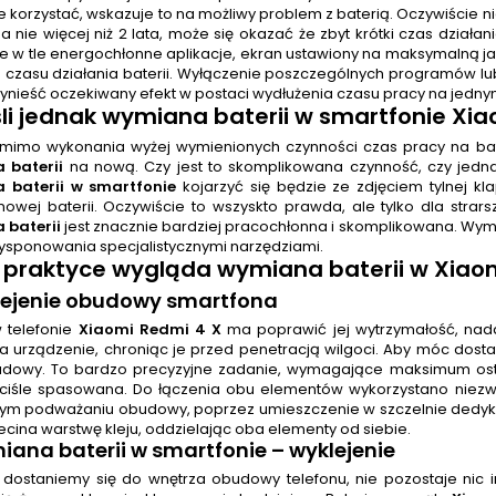
 korzystać, wskazuje to na możliwy problem z baterią. Oczywiście nie
 nie więcej niż 2 lata, może się okazać że zbyt krótki czas działan
e w tle energochłonne aplikacje, ekran ustawiony na maksymalną jasn
o czasu działania baterii. Wyłączenie poszczególnych programów lu
ynieść oczekiwany efekt w postaci wydłużenia czasu pracy na jedny
śli jednak
wymiana baterii w smartfonie Xi
omimo wykonania wyżej wymienionych czynności czas pracy na bateri
 baterii
na nową. Czy jest to skomplikowana czynność, czy jedn
 baterii w smartfonie
kojarzyć się będzie ze zdjęciem tylnej kl
nowej baterii. Oczywiście to wszyskto prawda, ale tylko dla str
 baterii
jest znacznie bardziej pracochłonna i skomplikowana. Wy
dysponowania specjalistycznymi narzędziami.
 praktyce wygląda
wymiana baterii
w Xiaom
klejenie obudowy smartfona
w telefonie
Xiaomi Redmi 4 X
ma poprawić jej wytrzymałość, nada
ia urządzenie, chroniąc je przed penetracją wilgoci. Aby móc dosta
udowy. To bardzo precyzyjne zadanie, wymagające maksimum os
ciśle spasowana. Do łączenia obu elementów wykorzystano niezwy
ym podważaniu obudowy, poprzez umieszczenie w szczelnie dedykow
ecina warstwę kleju, oddzielając oba elementy od siebie.
ana baterii w smartfonie
– wyklejenie
ż dostaniemy się do wnętrza obudowy telefonu, nie pozostaje nic i