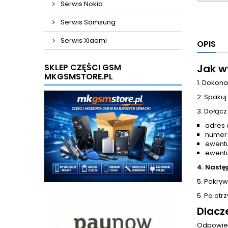
Serwis Nokia
Serwis Samsung
Serwis Xiaomi
OPIS
SKLEP CZĘŚCI GSM
Jak w
MKGSMSTORE.PL
1. Dokona
2. Spakuj
3. Dołącz
adres 
numer
ewentu
ewentu
4. Nastę
5. Pokrywa
5. Po otr
Dlacz
Odpowied