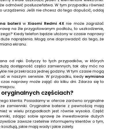
może odmówić posłuszeństwa. W tym przypadku również
o urządzenia. Jeśli nie chcesz do tego dopuścić, oddaj
na baterii
w
Xiaomi Redmi 4X
nie może zagrażać
rawę na źle przygotowanym podłożu, to uszkodzenie,
zego? Kiedy telefon będzie ułożony w czasie naprawy
im duże naprężenia. Mogą one doprowadzić do tego, że
ymiana ekranu.
na od ręki. Dotyczy to tych przypadków, w których
dużą dostępność części zamiennych, tak aby móc na
ykle nie przekracza jednej godziny. W tym czasie mogą
kać w naszym serwisie. W przypadku, kiedy
wymiana
zas naprawy może zająć do kilku dni. Zdarza się to
miejscu.
 oryginalnych częściach?
aszego klienta. Posiadamy w ofercie zarówno oryginalne
ńsze zamienniki. Oryginalne baterie z pewnością mają
nież w wielu przypadkach jest równie wysoka. Część
enniki, zdając sobie sprawę że inwestowanie dużych
ywiście zawsze rzetelnie informujemy klientów o tym,
 kosztują, jakie mają wady i jakie zalety.