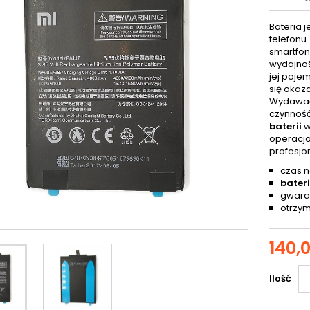
Bateria 
telefonu
smartfonu
wydajnoś
jej poje
się okaz
Wydawać 
czynność
baterii
w
operacja
profesjo
czas n
bater
gwaran
otrzym
140,0
Ilość