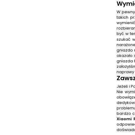
Wymia
W pewnyc
takich p
wymienić
rozbiera
być w te
szukać w
narażone
gniazdo 
okazało s
gniazda 
założyli
naprawy w
Zawsz
Jeżeli i
Nie wymi
obowiąze
dedykowa
problemu
bardzo cz
Xiaomi 
odpowied
doświadc