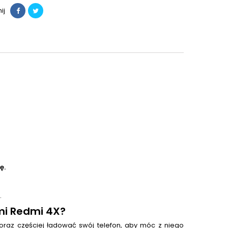
ij
ę.
.
i Redmi 4X?
oraz częściej ładować swój telefon, aby móc z niego