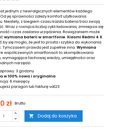
jest jednym z newralgicznych elementów każdego
. Od jej sprawności zależy komfort użytkowania
. Niestety, z biegiem czasu każda bateria traci swoją
ć. Wraz z rosnąca liczbą cykli ładowania, zmniejsza się
mność i czas zasilania urządzenia. Rowiązaniem może
ać
wymiana baterii w smartfonie Xiaomi Redmi 4 X
.
by się mogło, że jest to prosta i szybka do wykonania
. Tymczasem prawda jest zupełnie inna.
Wymiana
e współczesnych smartfonach to skomplikowana
, wymagająca fachowej wiedzy, umiejętności oraz
nalnych narzędzi.
aprawy: 3 godziny
ia w 100% nowa i oryginalna
cja: 6 miesięcy
ujesz paragon lub fakturę vat23
0 zł
Brutto
Dodaj do koszyka
