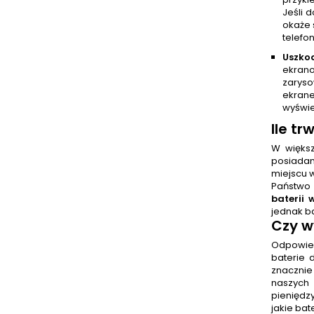
Jeśli 
okaże 
telefo
Uszko
ekrano
zaryso
ekrane
wyświe
Ile tr
W więks
posiadam
miejscu 
Państwo 
baterii 
jednak b
Czy
w
Odpowiedź
baterie
znacznie
naszych 
pieniędz
jakie bat