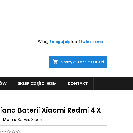
Witaj,
Zaloguj się
lub
Stwórz konto
shopping_cart
Koszyk:
0
szt. - 0,00 zł
PÓW
SKLEP CZĘŚCI GSM
KONTAKT
ana Baterii Xiaomi Redmi 4 X
Marka
Serwis Xiaomi