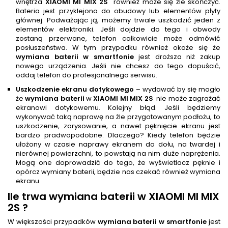
wnętrza
XIAOMI MI MIX 2S
również może się źle skończyć.
Bateria jest przyklejona do obudowy lub elementów płyty
głównej. Podważając ją, możemy trwale uszkodzić jeden z
elementów elektroniki. Jeśli dojdzie do tego i obwody
zostaną przerwane, telefon całkowicie może odmówić
posłuszeństwa. W tym przypadku również okaże się że
wymiana baterii w smartfonie
jest droższa niż zakup
nowego urządzenia. Jeśli nie chcesz do tego dopuścić,
oddaj telefon do profesjonalnego serwisu.
Uszkodzenie ekranu dotykowego
– wydawać by się mogło
że
wymiana baterii
w
XIAOMI MI MIX 2S
nie może zagrażać
ekranowi dotykowemu. Kolejny błąd. Jeśli będziemy
wykonywać taką naprawę na źle przygotowanym podłożu, to
uszkodzenie, zarysowanie, a nawet pęknięcie ekranu jest
bardzo pradwopodobne. Dlaczego? Kiedy telefon będzie
ułożony w czasie naprawy ekranem do dołu, na twardej i
nierównej powierzchni, to powstają na nim duże naprężenia.
Mogą one doprowadzić do tego, że wyświetlacz pęknie i
opórcz wymiany baterii, będzie nas czekać również wymiana
ekranu.
Ile trwa
wymiana baterii
w XIAOMI MI MIX
2S
?
W większości przypadków
wymiana baterii w smartfonie
jest