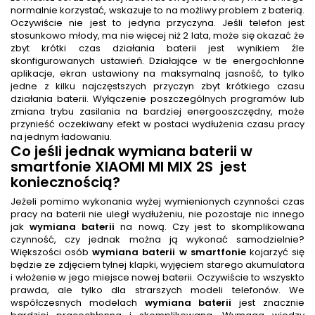
normalnie korzystać, wskazuje to na możliwy problem z baterią.
Oczywiście nie jest to jedyna przyczyna. Jeśli telefon jest
stosunkowo młody, ma nie więcej niż 2 lata, może się okazać że
zbyt krótki czas działania baterii jest wynikiem źle
skonfigurowanych ustawień. Działające w tle energochłonne
aplikacje, ekran ustawiony na maksymalną jasność, to tylko
jedne z kilku najczęstszych przyczyn zbyt krótkiego czasu
działania baterii. Wyłączenie poszczególnych programów lub
zmiana trybu zasilania na bardziej energooszczędny, może
przynieść oczekiwany efekt w postaci wydłużenia czasu pracy
na jednym ładowaniu.
Co jeśli jednak
wymiana baterii w
smartfonie XIAOMI MI MIX 2S
jest
koniecznością?
Jeżeli pomimo wykonania wyżej wymienionych czynności czas
pracy na baterii nie uległ wydłużeniu, nie pozostaje nic innego
jak
wymiana baterii
na nową. Czy jest to skomplikowana
czynność, czy jednak można ją wykonać samodzielnie?
Większości osób
wymiana baterii w smartfonie
kojarzyć się
będzie ze zdjęciem tylnej klapki, wyjęciem starego akumulatora
i włożenie w jego miejsce nowej baterii. Oczywiście to wszyskto
prawda, ale tylko dla strarszych modeli telefonów. We
współczesnych modelach
wymiana baterii
jest znacznie