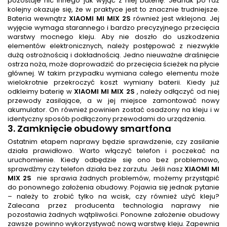
pozostaje nic innego jak wyjąć z niej baterię. Jednak po raz
kolejny okazuje się, że w praktyce jest to znacznie trudniejsze.
Bateria wewnątrz
XIAOMI MI MIX 2S
również jest wklejona. Jej
wyjęcie wymaga starannego i bardzo precyzyjnego przecięcia
warstwy mocnego kleju. Aby nie doszło do uszkodzenia
elementów elektronicznych, należy postępować z niezwykle
dużą ostrożnością i dokładnością. Jedno nieuważne draśnięcie
ostrza noża, może doprowadzić do przecięcia ścieżek na płycie
głównej. W takim przypadku wymiana całego elementu może
wielokrotnie przekroczyć koszt wymiany baterii. Kiedy już
odkleimy baterię w
XIAOMI MI MIX 2S
, należy odłączyć od niej
przewody zasilające, a w jej miejsce zamontować nowy
akumulator. On również powinien zostać osadzony na kleju i w
identyczny sposób podłączony przewodami do urządzenia.
3. Zamknięcie obudowy smartfona
Ostatnim etapem naprawy będzie sprawdzenie, czy zasilanie
działa prawidłowo. Warto włączyć telefon i poczekać na
uruchomienie. Kiedy odbędzie się ono bez problemowo,
sprawdźmy czy telefon działa bez zarzutu. Jeśli nasz
XIAOMI MI
MIX 2S
nie sprawia żadnych problemów, możemy przystąpić
do ponownego założenia obudowy. Pojawia się jednak pytanie
– należy to zrobić tylko na wcisk, czy również użyć kleju?
Zalecana przez producenta technologia naprawy nie
pozostawia żadnych wątpliwości. Ponowne założenie obudowy
zawsze powinno wykorzystywać nową warstwę kleju. Zapewnia