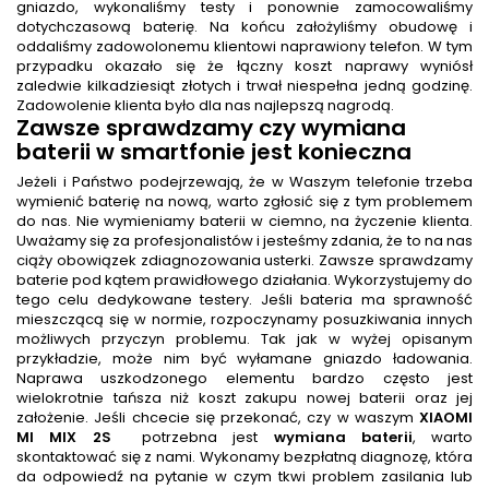
gniazdo, wykonaliśmy testy i ponownie zamocowaliśmy
dotychczasową baterię. Na końcu założyliśmy obudowę i
oddaliśmy zadowolonemu klientowi naprawiony telefon. W tym
przypadku okazało się że łączny koszt naprawy wyniósł
zaledwie kilkadziesiąt złotych i trwał niespełna jedną godzinę.
Zadowolenie klienta było dla nas najlepszą nagrodą.
Zawsze sprawdzamy czy wymiana
baterii w smartfonie jest konieczna
Jeżeli i Państwo podejrzewają, że w Waszym telefonie trzeba
wymienić baterię na nową, warto zgłosić się z tym problemem
do nas. Nie wymieniamy baterii w ciemno, na życzenie klienta.
Uważamy się za profesjonalistów i jesteśmy zdania, że to na nas
ciąży obowiązek zdiagnozowania usterki. Zawsze sprawdzamy
baterie pod kątem prawidłowego działania. Wykorzystujemy do
tego celu dedykowane testery. Jeśli bateria ma sprawność
mieszczącą się w normie, rozpoczynamy posuzkiwania innych
możliwych przyczyn problemu. Tak jak w wyżej opisanym
przykładzie, może nim być wyłamane gniazdo ładowania.
Naprawa uszkodzonego elementu bardzo często jest
wielokrotnie tańsza niż koszt zakupu nowej baterii oraz jej
założenie. Jeśli chcecie się przekonać, czy w waszym
XIAOMI
MI MIX 2S
potrzebna jest
wymiana baterii
, warto
skontaktować się z nami. Wykonamy bezpłatną diagnozę, która
da odpowiedź na pytanie w czym tkwi problem zasilania lub