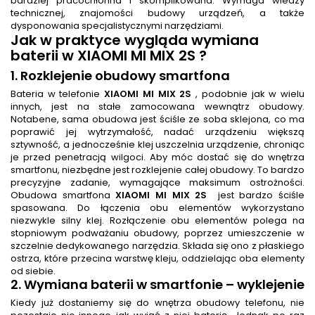
bardziej pracochłonna i skomplikowana. Wymaga wiedzy
technicznej, znajomości budowy urządzeń, a także
dysponowania specjalistycznymi narzędziami.
Jak w praktyce wygląda
wymiana
baterii
w XIAOMI MI MIX 2S ?
1. Rozklejenie obudowy smartfona
Bateria w telefonie
XIAOMI MI MIX 2S
, podobnie jak w wielu
innych, jest na stałe zamocowana wewnątrz obudowy.
Notabene, sama obudowa jest ściśle ze soba sklejona, co ma
poprawić jej wytrzymałość, nadać urządzeniu większą
sztywność, a jednocześnie klej uszczelnia urządzenie, chroniąc
je przed penetracją wilgoci. Aby móc dostać się do wnętrza
smartfonu, niezbędne jest rozklejenie całej obudowy. To bardzo
precyzyjne zadanie, wymagające maksimum ostrożności.
Obudowa smartfona
XIAOMI MI MIX 2S
jest bardzo ściśle
spasowana. Do łączenia obu elementów wykorzystano
niezwykle silny klej. Rozłączenie obu elementów polega na
stopniowym podważaniu obudowy, poprzez umieszczenie w
szczelnie dedykowanego narzędzia. Składa się ono z płaskiego
ostrza, które przecina warstwę kleju, oddzielając oba elementy
od siebie.
2.
Wymiana baterii w smartfonie
– wyklejenie
Kiedy już dostaniemy się do wnętrza obudowy telefonu, nie