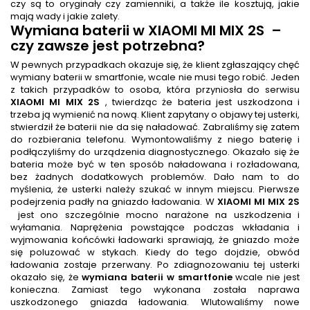
czy są to oryginały czy zamienniki, a także ile kosztują, jakie
mają wady i jakie zalety.
Wymiana baterii
w XIAOMI MI MIX 2S
–
czy zawsze jest potrzebna?
W pewnych przypadkach okazuje się, że klient zgłaszający chęć
wymiany baterii w smartfonie, wcale nie musi tego robić. Jeden
z takich przypadków to osoba, która przyniosła do serwisu
XIAOMI MI MIX 2S
, twierdząc że bateria jest uszkodzona i
trzeba ją wymienić na nową. Klient zapytany o objawy tej usterki,
stwierdził że baterii nie da się naładować. Zabraliśmy się zatem
do rozbierania telefonu. Wymontowaliśmy z niego baterię i
podłączyliśmy do urządzenia diagnostycznego. Okazało się że
bateria może być w ten sposób naładowana i rozładowana,
bez żadnych dodatkowych problemów. Dało nam to do
myślenia, że usterki należy szukać w innym miejscu. Pierwsze
podejrzenia padły na gniazdo ładowania. W
XIAOMI MI MIX 2S
jest ono szczególnie mocno narażone na uszkodzenia i
wyłamania. Naprężenia powstające podczas wkładania i
wyjmowania końcówki ładowarki sprawiają, że gniazdo może
się poluzować w stykach. Kiedy do tego dojdzie, obwód
ładowania zostaje przerwany. Po zdiagnozowaniu tej usterki
okazało się, że
wymiana baterii w smartfonie
wcale nie jest
konieczna. Zamiast tego wykonana została naprawa
uszkodzonego gniazda ładowania. Wlutowaliśmy nowe