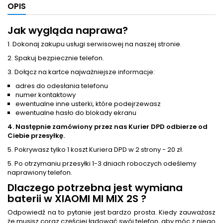
OPIS
Jak wygląda naprawa?
1. Dokonaj zakupu usługi serwisowej na naszej stronie.
2. Spakuj bezpiecznie telefon.
3. Dołącz na kartce najważniejsze informacje:
adres do odesłania telefonu
numer kontaktowy
ewentualne inne usterki, które podejrzewasz
ewentualne hasło do blokady ekranu
4. Następnie zamówiony przez nas Kurier DPD odbierze od
Ciebie przesyłkę.
5. Pokrywasz tylko 1 koszt Kuriera DPD w 2 strony - 20 zł.
5. Po otrzymaniu przesyłki 1-3 dniach roboczych odeślemy
naprawiony telefon.
Dlaczego potrzebna jest
wymiana
baterii
w XIAOMI MI MIX 2S ?
Odpowiedź na to pytanie jest bardzo prosta. Kiedy zauważasz
że musisz coraz częściej ładować swój telefon, aby móc z niego