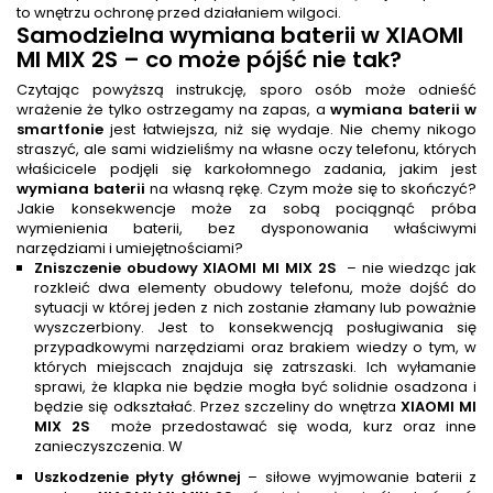
to wnętrzu ochronę przed działaniem wilgoci.
Samodzielna
wymiana baterii
w XIAOMI
MI MIX 2S – co może pójść nie tak?
Czytając powyższą instrukcję, sporo osób może odnieść
wrażenie że tylko ostrzegamy na zapas, a
wymiana baterii w
smartfonie
jest łatwiejsza, niż się wydaje. Nie chemy nikogo
straszyć, ale sami widzieliśmy na własne oczy telefonu, których
właśicicele podjęli się karkołomnego zadania, jakim jest
wymiana baterii
na własną rękę. Czym może się to skończyć?
Jakie konsekwencje może za sobą pociągnąć próba
wymienienia baterii, bez dysponowania właściwymi
narzędziami i umiejętnościami?
Zniszczenie obudowy XIAOMI MI MIX 2S
– nie wiedząc jak
rozkleić dwa elementy obudowy telefonu, może dojść do
sytuacji w której jeden z nich zostanie złamany lub poważnie
wyszczerbiony. Jest to konsekwencją posługiwania się
przypadkowymi narzędziami oraz brakiem wiedzy o tym, w
których miejscach znajduja się zatrszaski. Ich wyłamanie
sprawi, że klapka nie będzie mogła być solidnie osadzona i
będzie się odkształać. Przez szczeliny do wnętrza
XIAOMI MI
MIX 2S
może przedostawać się woda, kurz oraz inne
zanieczyszczenia. W
Uszkodzenie płyty głównej
– siłowe wyjmowanie baterii z