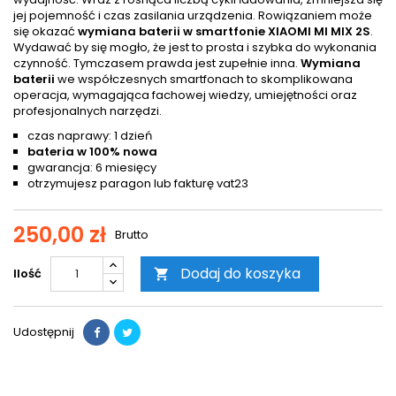
jej pojemność i czas zasilania urządzenia. Rowiązaniem może
się okazać
wymiana baterii w smartfonie XIAOMI MI MIX 2S
.
Wydawać by się mogło, że jest to prosta i szybka do wykonania
czynność. Tymczasem prawda jest zupełnie inna.
Wymiana
baterii
we współczesnych smartfonach to skomplikowana
operacja, wymagająca fachowej wiedzy, umiejętności oraz
profesjonalnych narzędzi.
czas naprawy: 1 dzień
bateria w 100% nowa
gwarancja: 6 miesięcy
otrzymujesz paragon lub fakturę vat23
250,00 zł
Brutto
Dodaj do koszyka
Ilość

Udostępnij