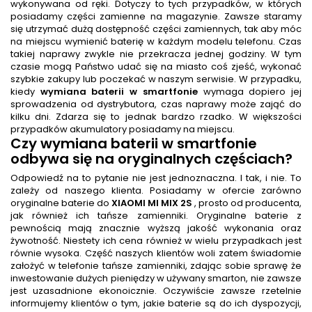
wykonywana od ręki. Dotyczy to tych przypadków, w których
posiadamy części zamienne na magazynie. Zawsze staramy
się utrzymać dużą dostępność części zamiennych, tak aby móc
na miejscu wymienić baterię w każdym modelu telefonu. Czas
takiej naprawy zwykle nie przekracza jednej godziny. W tym
czasie mogą Państwo udać się na miasto coś zjeść, wykonać
szybkie zakupy lub poczekać w naszym serwisie. W przypadku,
kiedy
wymiana baterii w smartfonie
wymaga dopiero jej
sprowadzenia od dystrybutora, czas naprawy może zająć do
kilku dni. Zdarza się to jednak bardzo rzadko. W większości
przypadków akumulatory posiadamy na miejscu.
Czy
wymiana baterii w smartfonie
odbywa się na oryginalnych częściach?
Odpowiedź na to pytanie nie jest jednoznaczna. I tak, i nie. To
zależy od naszego klienta. Posiadamy w ofercie zarówno
oryginalne baterie do
XIAOMI MI MIX 2S
, prosto od producenta,
jak również ich tańsze zamienniki. Oryginalne baterie z
pewnością mają znacznie wyższą jakość wykonania oraz
żywotność. Niestety ich cena również w wielu przypadkach jest
równie wysoka. Część naszych klientów woli zatem świadomie
założyć w telefonie tańsze zamienniki, zdając sobie sprawę że
inwestowanie dużych pieniędzy w używany smarton, nie zawsze
jest uzasadnione ekonoicznie. Oczywiście zawsze rzetelnie
informujemy klientów o tym, jakie baterie są do ich dyspozycji,