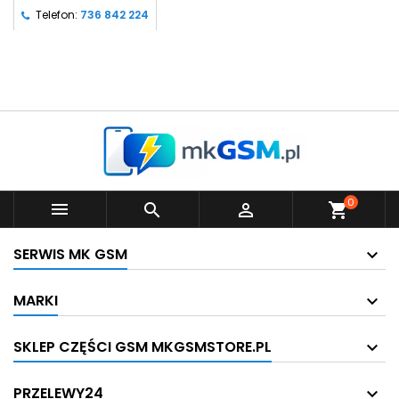
Telefon:
736 842 224
0



shopping_cart
SERWIS MK GSM
MARKI
SKLEP CZĘŚCI GSM MKGSMSTORE.PL
PRZELEWY24