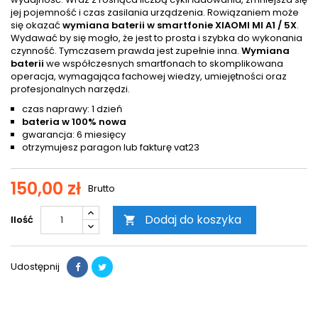
jej pojemność i czas zasilania urządzenia. Rowiązaniem może
się okazać
wymiana baterii w smartfonie XIAOMI MI A1 / 5X
.
Wydawać by się mogło, że jest to prosta i szybka do wykonania
czynność. Tymczasem prawda jest zupełnie inna.
Wymiana
baterii
we współczesnych smartfonach to skomplikowana
operacja, wymagająca fachowej wiedzy, umiejętności oraz
profesjonalnych narzędzi.
czas naprawy: 1 dzień
bateria w 100% nowa
gwarancja: 6 miesięcy
otrzymujesz paragon lub fakturę vat23
150,00 zł
Brutto
Dodaj do koszyka
Ilość

Udostępnij