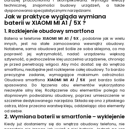
bardziej pracochłonna i skomplikowana. Wymaga wiedzy
technicznej, znajomości budowy urządzeń, a także
dysponowania specjalistycznymi narzędziami.
Jak w praktyce wygląda
wymiana
baterii
w XIAOMI MI A1 / 5X ?
1. Rozklejenie obudowy smartfona
Bateria w telefonie
XIAOMI MI A1 / 5X
, podobnie jak w wielu
innych, jest na stałe zamocowana wewnątrz obudowy.
Notabene, sama obudowa jest ściśle ze soba sklejona, co ma
poprawić jej wytrzymałość, nadać urządzeniu większą
sztywność, a jednocześnie klej uszczelnia urządzenie, chroniąc
je przed penetracją wilgoci. Aby móc dostać się do wnętrza
smartfonu, niezbędne jest rozklejenie całej obudowy. To bardzo
precyzyjne zadanie, wymagające maksimum ostrożności.
Obudowa smartfona
XIAOMI MI A1 / 5X
jest bardzo ściśle
spasowana. Do łączenia obu elementów wykorzystano
niezwykle silny klej. Rozłączenie obu elementów polega na
stopniowym podważaniu obudowy, poprzez umieszczenie w
szczelnie dedykowanego narzędzia. Składa się ono z płaskiego
ostrza, które przecina warstwę kleju, oddzielając oba elementy
od siebie.
2.
Wymiana baterii w smartfonie
– wyklejenie
Kiedy już dostaniemy się do wnętrza obudowy telefonu, nie