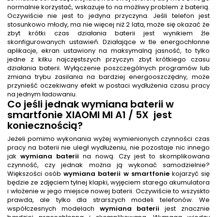
normalnie korzystać, wskazuje to na możliwy problem z baterią.
Oczywiście nie jest to jedyna przyczyna. Jeśli telefon jest
stosunkowo młody, ma nie więcej niż 2 lata, może się okazać że
zbyt krótki czas działania baterii jest wynikiem źle
skonfigurowanych ustawień. Działające w tle energochłonne
aplikacje, ekran ustawiony na maksymalną jasność, to tylko
jedne z kilku najczęstszych przyczyn zbyt krótkiego czasu
działania baterii. Wyłączenie poszczególnych programów lub
zmiana trybu zasilania na bardziej energooszczędny, może
przynieść oczekiwany efekt w postaci wydłużenia czasu pracy
na jednym ładowaniu.
Co jeśli jednak
wymiana baterii w
smartfonie XIAOMI MI A1 / 5X
jest
koniecznością?
Jeżeli pomimo wykonania wyżej wymienionych czynności czas
pracy na baterii nie uległ wydłużeniu, nie pozostaje nic innego
jak
wymiana baterii
na nową. Czy jest to skomplikowana
czynność, czy jednak można ją wykonać samodzielnie?
Większości osób
wymiana baterii w smartfonie
kojarzyć się
będzie ze zdjęciem tylnej klapki, wyjęciem starego akumulatora
i włożenie w jego miejsce nowej baterii. Oczywiście to wszyskto
prawda, ale tylko dla strarszych modeli telefonów. We
współczesnych modelach
wymiana baterii
jest znacznie