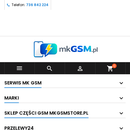
Telefon:
736 842 224
0



shopping_cart
SERWIS MK GSM
MARKI
SKLEP CZĘŚCI GSM MKGSMSTORE.PL
PRZELEWY24