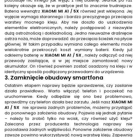
pozostaje nic innego jak wyjąć z niej baterię. Jednak po raz
kolejny okazuje się, że w praktyce jest to znacznie trudniejsze.
Bateria wewnątrz
XIAOMI MI A1 / 5X
również jest wklejona. Jej
wyjęcie wymaga starannego i bardzo precyzyjnego przecięcia
warstwy mocnego kleju. Aby nie doszło do uszkodzenia
elementów elektronicznych, należy postępować z niezwykle
dużą ostrożnością i dokładnością. Jedno nieuważne draśnięcie
ostrza noża, może doprowadzić do przecięcia ścieżek na płycie
głównej. W takim przypadku wymiana całego elementu może
wielokrotnie przekroczyć koszt wymiany baterii. Kiedy już
odkleimy baterię w
XIAOMI MI A1 / 5X
, należy odłączyć od niej
przewody zasilające, a w jej miejsce zamontować nowy
akumulator. On również powinien zostać osadzony na kleju i w
identyczny sposób podłączony przewodami do urządzenia.
3. Zamknięcie obudowy smartfona
Ostatnim etapem naprawy będzie sprawdzenie, czy zasilanie
działa prawidłowo. Warto włączyć telefon i poczekać na
uruchomienie. Kiedy odbędzie się ono bez problemowo,
sprawdźmy czy telefon działa bez zarzutu. Jeśli nasz
XIAOMI MI
A1 / 5X
nie sprawia żadnych problemów, możemy przystąpić
do ponownego założenia obudowy. Pojawia się jednak pytanie
– należy to zrobić tylko na wcisk, czy również użyć kleju?
Zalecana przez producenta technologia naprawy nie
pozostawia żadnych wątpliwości. Ponowne założenie obudowy
zawsze powinno wykorzystywać nową warstwę kleju. Zapewnia