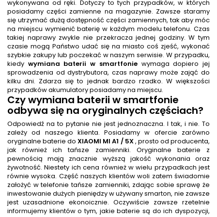
wykonywana od ręki. Dotyczy to tych przypadków, w których
posiadamy części zamienne na magazynie. Zawsze staramy
się utrzymać dużą dostępność części zamiennych, tak aby móc
na miejscu wymienić baterię w każdym modelu telefonu. Czas
takiej naprawy zwykle nie przekracza jednej godziny. W tym
czasie mogą Państwo udać się na miasto coś zjeść, wykonać
szybkie zakupy lub poczekać w naszym serwisie. W przypadku,
kiedy
wymiana baterii w smartfonie
wymaga dopiero jej
sprowadzenia od dystrybutora, czas naprawy może zająć do
kilku dni. Zdarza się to jednak bardzo rzadko. W większości
przypadków akumulatory posiadamy na miejscu.
Czy
wymiana baterii w smartfonie
odbywa się na oryginalnych częściach?
Odpowiedź na to pytanie nie jest jednoznaczna. I tak, i nie. To
zależy od naszego klienta. Posiadamy w ofercie zarówno
oryginalne baterie do
XIAOMI MI A1 / 5X
, prosto od producenta,
jak również ich tańsze zamienniki. Oryginalne baterie z
pewnością mają znacznie wyższą jakość wykonania oraz
żywotność. Niestety ich cena również w wielu przypadkach jest
równie wysoka. Część naszych klientów woli zatem świadomie
założyć w telefonie tańsze zamienniki, zdając sobie sprawę że
inwestowanie dużych pieniędzy w używany smarton, nie zawsze
jest uzasadnione ekonoicznie. Oczywiście zawsze rzetelnie
informujemy klientów o tym, jakie baterie są do ich dyspozycji,