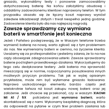
gniazdo, wykonaliśmy testy i ponownie zamocowaliśmy
dotychczasową baterię. Na końcu założyliśmy obudowę i
oddaliśmy zadowolonemu klientowi naprawiony telefon. W tym
przypadku okazało się że łączny koszt naprawy wyniósł
zaledwie kilkadziesiąt złotych i trwał niespełna jedną godzinę.
Zadowolenie klienta było dla nas najlepszą nagrodą.
Zawsze sprawdzamy czy wymiana
baterii w smartfonie jest konieczna
Jeżeli i Państwo podejrzewają, że w Waszym telefonie trzeba
wymienić baterię na nową, warto zgłosić się z tym problemem
do nas. Nie wymieniamy baterii w ciemno, na życzenie klienta.
Uważamy się za profesjonalistów i jesteśmy zdania, że to na nas
ciąży obowiązek zdiagnozowania usterki. Zawsze sprawdzamy
baterie pod kątem prawidłowego działania. Wykorzystujemy do
tego celu dedykowane testery. Jeśli bateria ma sprawność
mieszczącą się w normie, rozpoczynamy posuzkiwania innych
możliwych przyczyn problemu. Tak jak w wyżej opisanym
przykładzie, może nim być wyłamane gniazdo ładowania.
Naprawa uszkodzonego elementu bardzo często jest
wielokrotnie tańsza niż koszt zakupu nowej baterii oraz jej
założenie. Jeśli chcecie się przekonać, czy w waszym
XIAOMI
MI A1 / 5X
potrzebna jest
wymiana baterii
, warto
skontaktować się z nami. Wykonamy bezpłatną diagnozę, która
da odpowiedź na pytanie w czym tkwi problem zasilania lub