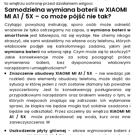
to wnętrzu ochronę przed działaniem wilgoci.
Samodzielna
wymiana baterii
w XIAOMI
MI A1 / 5X – co może pójść nie tak?
Czytając powyższą instrukcję, sporo osób może odnieść
wrażenie że tylko ostrzegamy na zapas, a
wymiana baterii w
smartfonie
jest łatwiejsza, niż się wydaje. Nie chemy nikogo
straszyć, ale sami widzieliśmy na własne oczy telefonu, których
właśicicele podjęli się karkołomnego zadania, jakim jest
wymiana baterii
na własną rękę. Czym może się to skończyć?
Jakie konsekwencje może za sobą pociągnąć próba
wymienienia baterii, bez dysponowania właściwymi
narzędziami i umiejętnościami?
Zniszczenie obudowy XIAOMI MI A1 / 5X
– nie wiedząc jak
rozkleić dwa elementy obudowy telefonu, może dojść do
sytuacji w której jeden z nich zostanie złamany lub poważnie
wyszczerbiony. Jest to konsekwencją posługiwania się
przypadkowymi narzędziami oraz brakiem wiedzy o tym, w
których miejscach znajduja się zatrszaski. Ich wyłamanie
sprawi, że klapka nie będzie mogła być solidnie osadzona i
będzie się odkształać. Przez szczeliny do wnętrza
XIAOMI MI
A1 / 5X
może przedostawać się woda, kurz oraz inne
zanieczyszczenia. W
Uszkodzenie płyty głównej
– siłowe wyjmowanie baterii z