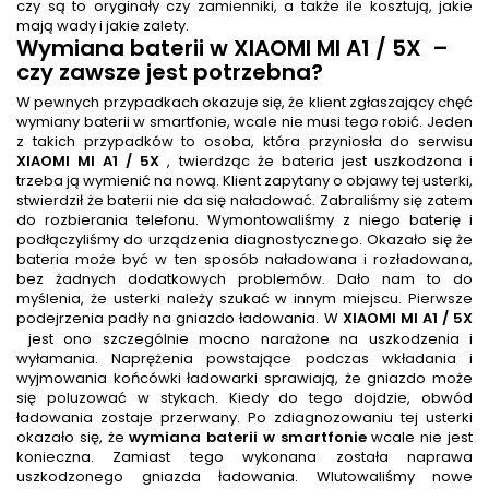
czy są to oryginały czy zamienniki, a także ile kosztują, jakie
mają wady i jakie zalety.
Wymiana baterii
w XIAOMI MI A1 / 5X
–
czy zawsze jest potrzebna?
W pewnych przypadkach okazuje się, że klient zgłaszający chęć
wymiany baterii w smartfonie, wcale nie musi tego robić. Jeden
z takich przypadków to osoba, która przyniosła do serwisu
XIAOMI MI A1 / 5X
, twierdząc że bateria jest uszkodzona i
trzeba ją wymienić na nową. Klient zapytany o objawy tej usterki,
stwierdził że baterii nie da się naładować. Zabraliśmy się zatem
do rozbierania telefonu. Wymontowaliśmy z niego baterię i
podłączyliśmy do urządzenia diagnostycznego. Okazało się że
bateria może być w ten sposób naładowana i rozładowana,
bez żadnych dodatkowych problemów. Dało nam to do
myślenia, że usterki należy szukać w innym miejscu. Pierwsze
podejrzenia padły na gniazdo ładowania. W
XIAOMI MI A1 / 5X
jest ono szczególnie mocno narażone na uszkodzenia i
wyłamania. Naprężenia powstające podczas wkładania i
wyjmowania końcówki ładowarki sprawiają, że gniazdo może
się poluzować w stykach. Kiedy do tego dojdzie, obwód
ładowania zostaje przerwany. Po zdiagnozowaniu tej usterki
okazało się, że
wymiana baterii w smartfonie
wcale nie jest
konieczna. Zamiast tego wykonana została naprawa
uszkodzonego gniazda ładowania. Wlutowaliśmy nowe