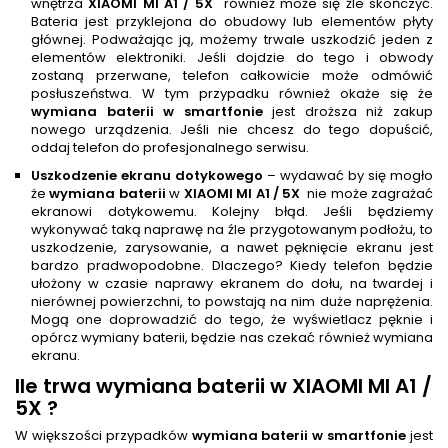
wnętrza
XIAOMI MI A1 / 5X
również może się źle skończyć.
Bateria jest przyklejona do obudowy lub elementów płyty
głównej. Podważając ją, możemy trwale uszkodzić jeden z
elementów elektroniki. Jeśli dojdzie do tego i obwody
zostaną przerwane, telefon całkowicie może odmówić
posłuszeństwa. W tym przypadku również okaże się że
wymiana baterii w smartfonie
jest droższa niż zakup
nowego urządzenia. Jeśli nie chcesz do tego dopuścić,
oddaj telefon do profesjonalnego serwisu.
Uszkodzenie ekranu dotykowego
– wydawać by się mogło
że
wymiana baterii
w
XIAOMI MI A1 / 5X
nie może zagrażać
ekranowi dotykowemu. Kolejny błąd. Jeśli będziemy
wykonywać taką naprawę na źle przygotowanym podłożu, to
uszkodzenie, zarysowanie, a nawet pęknięcie ekranu jest
bardzo pradwopodobne. Dlaczego? Kiedy telefon będzie
ułożony w czasie naprawy ekranem do dołu, na twardej i
nierównej powierzchni, to powstają na nim duże naprężenia.
Mogą one doprowadzić do tego, że wyświetlacz pęknie i
opórcz wymiany baterii, będzie nas czekać również wymiana
ekranu.
Ile trwa
wymiana baterii
w XIAOMI MI A1 /
5X
?
W większości przypadków
wymiana baterii w smartfonie
jest