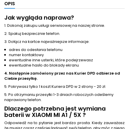
OPIS
Jak wygląda naprawa?
1. Dokonaj zakupu usługi serwisowej na naszej stronie.
2. Spakuj bezpiecznie telefon.
3. Dołącz na kartce najważniejsze informacje:
adres do odesłania telefonu
numer kontaktowy
ewentualne inne usterki, które podejrzewasz
ewentualne hasło do blokady ekranu
4. Następnie zamówiony przez nas Kurier DPD odbierze od
Ciebie przesyłkę.
5. Pokrywasz tylko 1 koszt Kuriera DPD w 2 strony - 20 zł.
5. Po otrzymaniu przesyłki 1-3 dniach roboczych odeślemy
naprawiony telefon.
Dlaczego potrzebna jest
wymiana
baterii
w XIAOMI MI A1 / 5X ?
Odpowiedź na to pytanie jest bardzo prosta. Kiedy zauważasz
że musisz coraz częściej ładować swój telefon, aby móc z niego