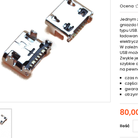
Ocena
Jednym z
gniazdo 
typu USB
ładowana
elektryc
W zależn
USB może
Zwykle j
szybkie 
na pewn
czas n
części
gwaran
otrzym
80,00
Ilość