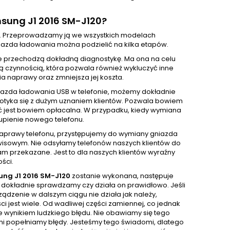
sung J1 2016 SM-J120?
. Przeprowadzamy ją we wszystkich modelach
azda ładowania można podzielić na kilka etapów.
e przechodzą dokładną diagnostykę. Ma ona na celu
ą czynnością, która pozwala również wykluczyć inne
 naprawy oraz zmniejsza jej koszta.
iazda ładowania USB w telefonie, możemy dokładnie
 spotyka się z dużym uznaniem klientów. Pozwala bowiem
ć jest bowiem opłacalna. W przypadku, kiedy wymiana
upienie nowego telefonu.
 naprawy telefonu, przystępujemy do wymiany gniazda
isowym. Nie odsyłamy telefonów naszych klientów do
m przekazane. Jest to dla naszych klientów wyraźny
ści.
ng J1 2016 SM-J120
zostanie wykonana, następuje
 dokładnie sprawdzamy czy działa on prawidłowo. Jeśli
ądzenie w dalszym ciągu nie działa jak należy,
 jest wiele. Od wadliwej części zamiennej, co jednak
e wynikiem ludzkiego błędu. Nie obawiamy się tego
sami popełniamy błędy. Jesteśmy tego świadomi, dlatego