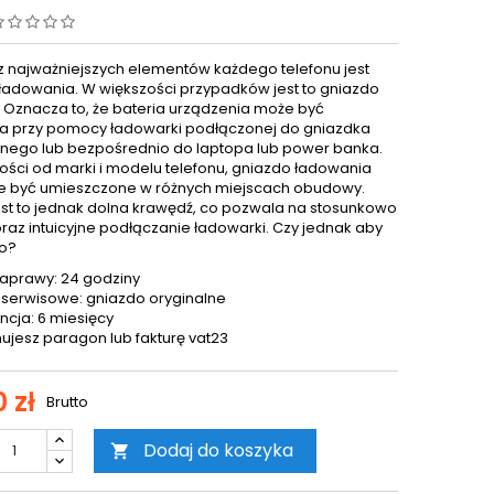
 najważniejszych elementów każdego telefonu jest
ładowania. W większości przypadków jest to gniazdo
. Oznacza to, że bateria urządzenia może być
 przy pomocy ładowarki podłączonej do gniazdka
znego lub bezpośrednio do laptopa lub power banka.
ości od marki i modelu telefonu, gniazdo ładowania
 być umieszczone w różnych miejscach obudowy.
est to jednak dolna krawędź, co pozwala na stosunkowo
oraz intuicyjne podłączanie ładowarki. Czy jednak aby
o?
aprawy: 24 godziny
 serwisowe: gniazdo oryginalne
cja: 6 miesięcy
ujesz paragon lub fakturę vat23
 zł
Brutto
Dodaj do koszyka
