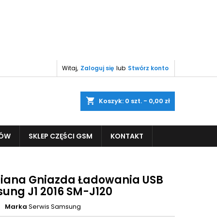
Witaj,
Zaloguj się
lub
Stwórz konto
shopping_cart
Koszyk:
0
szt. - 0,00 zł
PÓW
SKLEP CZĘŚCI GSM
KONTAKT
ana Gniazda Ładowania USB
ung J1 2016 SM-J120
Marka
Serwis Samsung