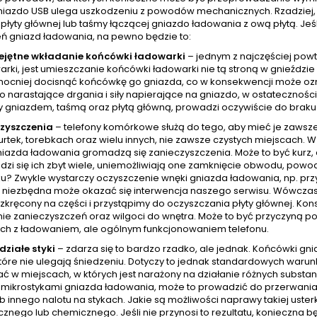
niazdo USB ulega uszkodzeniu z powodów mechanicznych. Rzadziej, 
płyty głównej lub taśmy łączącej gniazdo ładowania z ową płytą. Je
ń gniazd ładowania, na pewno będzie to:
ejętne wkładanie końcówki ładowarki
– jednym z najczęściej pow
arki, jest umieszczanie końcówki ładowarki nie tą stroną w gnieźdz
mocniej docisnąć końcówkę go gniazda, co w konsekwencji może ozna
o narastające drgania i siły napierające na gniazdo, w ostatecznoś
 gniazdem, taśmą oraz płytą główną, prowadzi oczywiście do braku
zyszczenia
– telefony komórkowe służą do tego, aby mieć je zawsz
urtek, torebkach oraz wielu innych, nie zawsze czystych miejscach.
azda ładowania gromadzą się zanieczyszczenia. Może to być kurz, al
zi się ich zbyt wiele, uniemożliwiają one zamknięcie obwodu, powod
u? Zwykle wystarczy oczyszczenie wnęki gniazda ładowania, np. prz
niezbędna może okazać się interwencja naszego serwisu. Wówczas
zkręcony na części i przystąpimy do oczyszczania płyty głównej. Kon
ie zanieczyszczeń oraz wilgoci do wnętra. Może to być przyczyną po
ch z ładowaniem, ale ogólnym funkcjonowaniem telefonu.
działe styki
– zdarza się to bardzo rzadko, ale jednak. Końcówki g
tóre nie ulegają śniedzeniu. Dotyczy to jednak standardowych warunkó
ć w miejscach, w których jest narażony na działanie różnych subst
z mikrostykami gniazda ładowania, może to prowadzić do przerwania 
ub innego nalotu na stykach. Jakie są możliwości naprawy takiej uste
znego lub chemicznego. Jeśli nie przynosi to rezultatu, konieczna