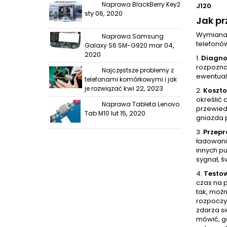
Naprawa BlackBerry Key2
J120
.
sty 06, 2020
Jak p
Wymiana 
Naprawa Samsung
telefonó
mar 04,
Galaxy S6 SM-G920
2020
1.
Diagno
rozpoznan
Najczęstsze problemy z
ewentual
telefonami komórkowymi i jak
kwi 22, 2023
je rozwiązać
2.
Koszt
określić 
Naprawa Tableta Lenovo
przewied
lut 15, 2020
Tab M10
gniazda 
3.
Przep
ładowani
innych p
sygnał, ś
4.
Testo
czas na 
tak, możn
rozpoczy
zdarza si
mówić, gd