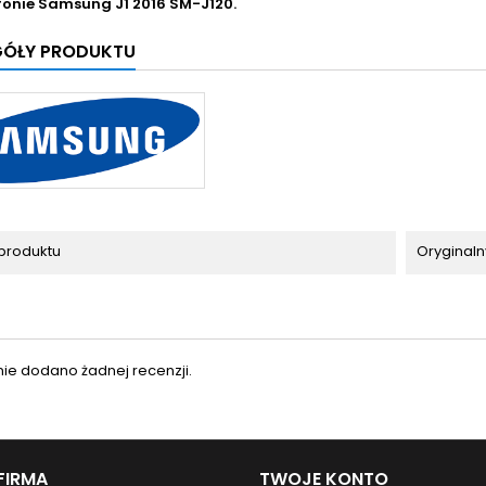
fonie
Samsung J1 2016 SM-J120.
GÓŁY PRODUKTU
produktu
Oryginaln
nie dodano żadnej recenzji.
FIRMA
TWOJE KONTO