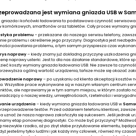
rzeprowadzana jest wymiana gniazda USB w Sam
gniazda i końcówki ładowania to podstawowa czynność serwisowa
w komórkowych, smartfonów oraz tabletów. Cały proces wymiany gni
styka problemu
– przekazane do naszego serwisu telefony, zawsz
ie problemu i określenie jego przyczyny. Diagnostyka jest niezbędn
ności powstania problemu, a tym samym przyspiesza czas wykonania
orys naprawy
– kiedy znamy już dokładną przyczynę uszkodzenia gn
cenę naprawy usterki. Jest to dla nas działanie standardowe, które
zieć koszty wymiany gniazda ładowania USB. Nie zawsze ta czynnoś
przewyższa ogólną wartość urządzenia, tańsze może się okazać zak
rowadzenie naprawy
– po uzyskaniu od klienta akceptacji kosztów
a. Wszystkie prace wykonywane są w naszym własnym centrum serw
unktów, ale naprawiamy je w tym samym miejscu, w którym zostało na
wiadczący o naszej wiedzy, umiejętnościach, rzetelności i wiarygodno
wanie urządzenia
– kiedy wymiana gniazda ładowania USB w
Samsu
przeprowadzenie testów. Przed oddaniem telefonu klientowi, zawsze
a uznać że nasza naprawa zakończyła się sukcesem. Jeśli jednak urz
namy etap ponownej diagnostyki. Co może być przyczyną? Możliwości
ę niezwykle rzadko, aż po zbyt słabe przylutowanie elementu, będąc
yż jesteśmy tylko ludźmi i jak każdy inny człowiek, również my cza