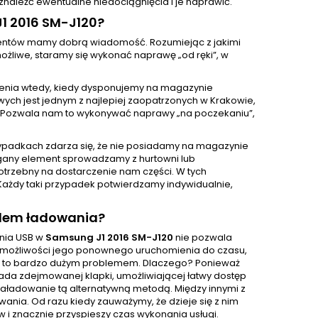
naleźć ewentualne niedociągnięcia i je naprawić.
1 2016 SM-J120?
klientów mamy dobrą wiadomość. Rozumiejąc z jakimi
żliwe, staramy się wykonać naprawę „od ręki”, w
enia wtedy, kiedy dysponujemy na magazynie
ch jest jednym z najlepiej zaopatrzonych w Krakowie,
 Pozwala nam to wykonywać naprawy „na poczekaniu”,
ypadkach zdarza się, że nie posiadamy na magazynie
gany element sprowadzamy z hurtowni lub
otrzebny na dostarczenie nam części. W tych
Każdy taki przypadek potwierdzamy indywidualnie,
zdem ładowania?
ania USB w
Samsung J1 2016 SM-J120
nie pozwala
zie możliwości jego ponownego uruchomienia do czasu,
est to bardzo dużym problemem. Dlaczego? Ponieważ
iada zdejmowanej klapki, umożliwiającej łatwy dostęp
i naładowanie tą alternatywną metodą. Między innymi z
nia. Od razu kiedy zauważymy, że dzieje się z nim
 i znacznie przyspieszy czas wykonania usługi.