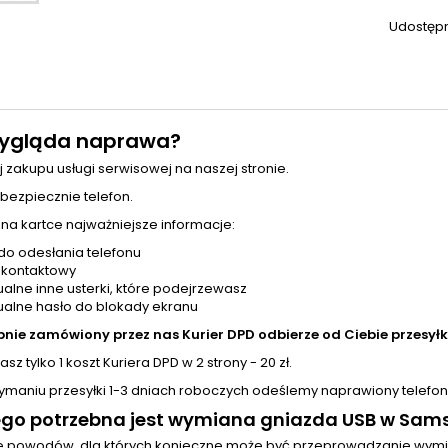
Udostępn
ygląda naprawa?
j zakupu usługi serwisowej na naszej stronie.
 bezpiecznie telefon.
 na kartce najważniejsze informacje:
do odesłania telefonu
 kontaktowy
alne inne usterki, które podejrzewasz
alne hasło do blokady ekranu
pnie zamówiony przez nas Kurier DPD odbierze od Ciebie przesyłk
sz tylko 1 koszt Kuriera DPD w 2 strony - 20 zł.
zymaniu przesyłki 1-3 dniach roboczych odeślemy naprawiony telefon
go potrzebna jest wymiana gniazda USB w Sams
le powodów, dla których konieczne może być przeprowadzanie wym