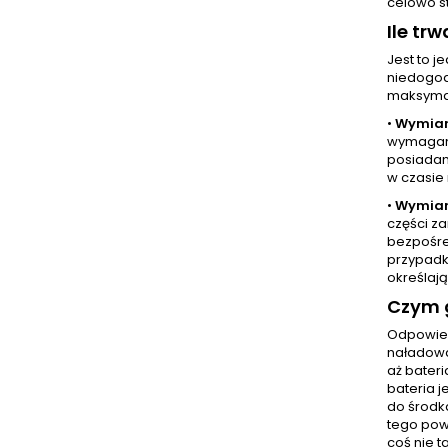
celowo s
Ile tr
Jest to 
niedogod
maksymal
•
Wymian
wymaganą
posiadam
w czasie 
•
Wymian
części z
bezpośre
przypadk
określają
Czym g
Odpowied
naładować
aż bater
bateria 
do środka
tego pow
coś nie t