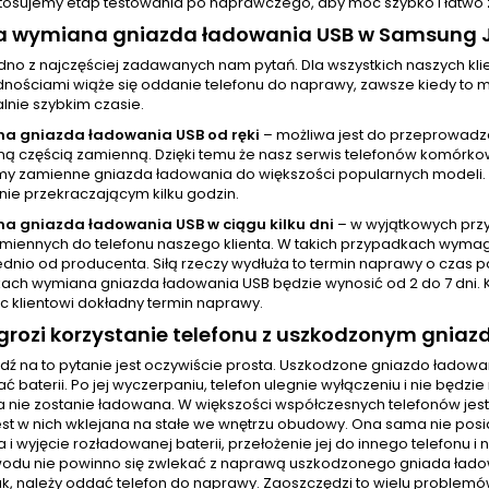
tosujemy etap testowania po naprawczego, aby móc szybko i łatwo z
wa wymiana gniazda ładowania USB w Samsung J
jedno z najczęściej zadawanych nam pytań. Dla wszystkich naszych 
nościami wiąże się oddanie telefonu do naprawy, zawsze kiedy to mo
nie szybkim czasie.
a gniazda ładowania USB od ręki
– możliwa jest do przeprowadz
 częścią zamienną. Dzięki temu że nasz serwis telefonów komórkowy
y zamienne gniazda ładowania do większości popularnych modeli.
nie przekraczającym kilku godzin.
a gniazda ładowania USB w ciągu kilku dni
– w wyjątkowych prz
amiennych do telefonu naszego klienta. W takich przypadkach wyma
dnio od producenta. Siłą rzeczy wydłuża to termin naprawy o czas p
ach wymiana gniazda ładowania USB będzie wynosić od 2 do 7 dni. 
c klientowi dokładny termin naprawy.
rozi korzystanie telefonu z uszkodzonym gnia
ź na to pytanie jest oczywiście prosta. Uszkodzone gniazdo ładow
 baterii. Po jej wyczerpaniu, telefon ulegnie wyłączeniu i nie będ
ia nie zostanie ładowana. W większości współczesnych telefonów j
jest w nich wklejana na stałe we wnętrzu obudowy. Ona sama nie pos
 i wyjęcie rozładowanej baterii, przełożenie jej do innego telefonu 
odu nie powinno się zwlekać z naprawą uszkodzonego gniada ładowa
ak, należy oddać telefon do naprawy. Zaoszczędzi to wielu problemów