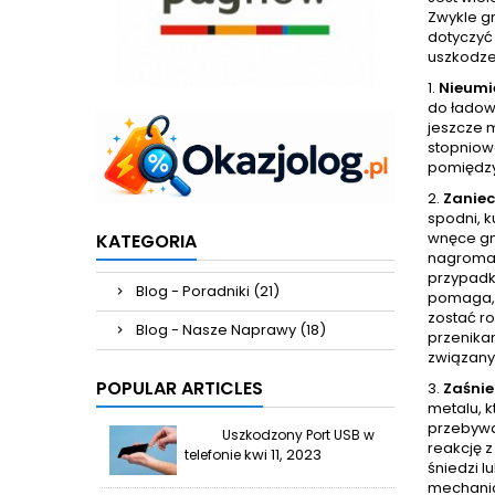
Zwykle g
dotyczyć 
uszkodze
1.
Nieumi
do ładow
jeszcze 
stopniow
pomiędzy
2.
Zaniec
spodni, k
wnęce gni
KATEGORIA
nagromad
przypadk
Blog - Poradniki (21)
pomaga, 
zostać ro
Blog - Nasze Naprawy (18)
przenikan
związany
POPULAR ARTICLES
3.
Zaśnie
metalu, k
przebywa
Uszkodzony Port USB w
reakcję 
kwi 11, 2023
telefonie
śniedzi l
mechanic