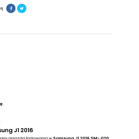
ij
ę.
.
ung J1 2016
iany gniazda ładowania w
Samsung J1 2016 SM-J120
.