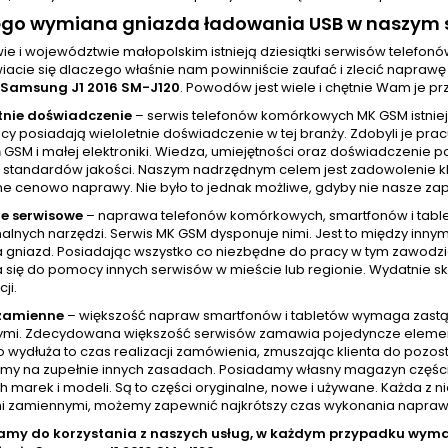
ego wymiana gniazda ładowania USB w naszym s
ie i województwie małopolskim istnieją dziesiątki serwisów telefo
iacie się dlaczego właśnie nam powinniście zaufać i zlecić napra
Samsung J1 2016 SM-J120
. Powodów jest wiele i chętnie Wam je p
tnie doświadczenie
– serwis telefonów komórkowych MK GSM istniej
cy posiadają wieloletnie doświadczenie w tej branży. Zdobyli je pr
GSM i małej elektroniki. Wiedza, umiejętności oraz doświadczenie p
standardów jakości. Naszym nadrzędnym celem jest zadowolenie klien
ne cenowo naprawy. Nie było to jednak możliwe, gdyby nie nasze zap
e serwisowe
– naprawa telefonów komórkowych, smartfonów i tablet
nalnych narzędzi. Serwis MK GSM dysponuje nimi. Jest to między inny
a gniazd. Posiadając wszystko co niezbędne do pracy w tym zawod
 się do pomocy innych serwisów w mieście lub regionie. Wydatnie skr
ji.
 zamienne
– większość napraw smartfonów i tabletów wymaga zastą
mi. Zdecydowana większość serwisów zamawia pojedyncze elementy w
wydłuża to czas realizacji zamówienia, zmuszając klienta do pozost
amy na zupełnie innych zasadach. Posiadamy własny magazyn częśc
h marek i modeli. Są to części oryginalne, nowe i używane. Każda z 
i zamiennymi, możemy zapewnić najkrótszy czas wykonania naprawy, 
amy do korzystania z naszych usług, w każdym przypadku wy