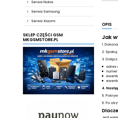
Serwis Nokia
Serwis Samsung
Serwis Xiaomi
OPIS
SKLEP CZĘŚCI GSM
Jak w
MKGSMSTORE.PL
1. Dokona
2. Spakuj
3. Dołącz
adres 
numer
ewentu
ewentu
4. Nastę
5. Pokrywa
5. Po otr
Dlacze
Jest wie