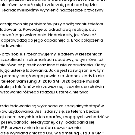
ale również może się to zdarzać, problem będzie
śli jednak mielibyśmy wymienić najczęstsze przyczyny
tarzających się problemów przy podłączaniu telefonu
ie ładowania. Powoduje to odruchową reakcję, aby
czać jego wyłamanie. Nadmiar siły, jak również
ci doprowadzą do jego odpadnięcia. Brak połączenia
 ładowania.
e przy sobie. Przechowujemy je zatem w kieszeniach
 W szczelinach i zakamarkach obudowy, w tym również
e również piasek oraz inne tłuste zabrudzenia. Kiedy
ując usterkę ładowania. Jakie jest rozwiązanie w tym
y pomocy sprężonego powietrza. Jednak kiedy to nie
 telefon
Samsung J1 2016 SM-J120
będzie musiał
strukcje telefonów nie zawsze są szczelne, co ułatwia
wstawania różnego rodzaju usterek, nie tylko
niazda ładowania są wykonane ze specjalnych stopów
w użytkowania. Jeśli zdarzy się, że telefon będzie
ancji chemicznych lub ich oparów, mogących wchodzić w
przewodności elektrycznej, czyli odkładania się
rki? Pierwsza z nich to próba oczyszczenia
 będzie wymiana gniazda USB w
Samsung J1 2016 SM-