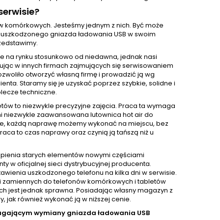
erwisie?
nów komórkowych. Jesteśmy jednym z nich. Być może
wę uszkodzonego gniazda ładowania USB w swoim
rzedstawimy.
e na rynku stosunkowo od niedawna, jednak nasi
acując w innych firmach zajmujących się serwisowaniem
ozwoliło otworzyć własną firmę i prowadzić ją wg
ta. Staramy się je uzyskać poprzez szybkie, solidne i
lecze techniczne.
ów to niezwykle precyzyjne zajęcia. Praca ta wymaga
mi niezwykle zaawansowana lutownica hot air do
zie, każdą naprawę możemy wykonać na miejscu, bez
aca to czas naprawy oraz czynią ją tańszą niż u
pienia starych elementów nowymi częściami
 oficjalnej sieci dystrybucyjnej producenta.
awienia uszkodzonego telefonu na kilka dni w serwisie.
i zamiennych do telefonów komórkowych i tabletów
nich jest jednak sprawna. Posiadając własny magazyn z
jak również wykonać ją w niższej cenie.
magającym wymiany gniazda ładowania USB