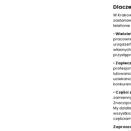
Dlacz
W Krakow
zastanaw
telefonie
•
Wielole
pracowni
urządzeń 
własnych 
przystęp
•
Zaplecz
profesjo
lutowani
uciekania
konkurenc
•
Części
zamienny
Znacząco 
My dział
wszystkic
częściam
Zaprasz