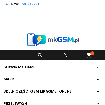
Telefon:
736 842 224
0



shopping_cart
SERWIS MK GSM
MARKI
SKLEP CZĘŚCI GSM MKGSMSTORE.PL
PRZELEWY24