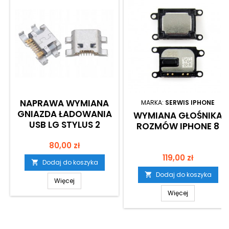
NAPRAWA WYMIANA
MARKA:
SERWIS IPHONE
GNIAZDA ŁADOWANIA
WYMIANA GŁOŚNIKA
USB LG STYLUS 2
ROZMÓW IPHONE 8
Cena
80,00 zł
Cena
119,00 zł
Dodaj do koszyka

Dodaj do koszyka

Więcej
Więcej