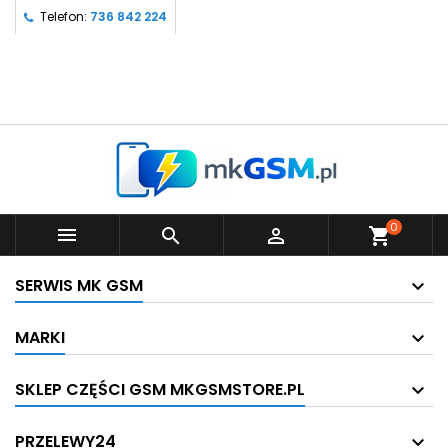
Telefon:
736 842 224
0



shopping_cart
SERWIS MK GSM
MARKI
SKLEP CZĘŚCI GSM MKGSMSTORE.PL
PRZELEWY24