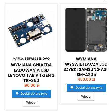
<
WYMIANA
MARKA:
SERWIS LENOVO
WYŚWIETLACZA LCD
WYMIANA GNIAZDA
SZYBKI SAMSUNG A20
ŁADOWANIA USB
SM-A205
LENOVO TAB P11 GEN 2
Cena
(ORYGINALNY)
450,00 zł
TB-350
Cena
190,00 zł
Dodaj do koszyka

Dodaj do koszyka

Więcej
Więcej