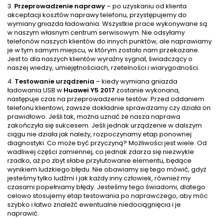
3.
Przeprowadzenie naprawy
– po uzyskaniu od klienta
akceptacji kosztów naprawy telefonu, przystępujemy do
wymiany gniazda ładowania. Wszystkie prace wykonywane są
w naszym własnym centrum serwisowym. Nie odsyłamy
telefonów naszych klientów do innych punktów, ale naprawiamy
je w tym samym miejscu, w którym zostało nam przekazane.
Jest to dla naszych klientów wyraźny sygnał, świadczący o
naszej wiedzy, umiejętnościach, rzetelności i wiarygodności.
4.
Testowanie urządzenia
– kiedy wymiana gniazda
ładowania USB w
Huawei Y5 2017
zostanie wykonana,
następuje czas na przeprowadzenie testów. Przed oddaniem
telefonu klientowi, zawsze dokładnie sprawdzamy czy działa on
prawidłowo. Jeśli tak, można uznać że nasza naprawa
zakończyła się sukcesem. Jeśli jednak urządzenie w dalszym
ciągu nie działa jak należy, rozpoczynamy etap ponownej
diagnostyki. Co może być przyczyną? Możliwości jest wiele. Od
wadliwej części zamiennej, co jednak zdarza się niezwykle
rzadko, aż po zbyt słabe przylutowanie elementu, będące
wynikiem ludzkiego błędu. Nie obawiamy się tego mówić, gdyż
jesteśmy tylko ludźmi i jak każdy inny człowiek, również my
czasami popełniamy błędy. Jesteśmy tego świadomi, dlatego
celowo stosujemy etap testowania po naprawczego, aby móc
szybko i łatwo znaleźć ewentualne niedociągnięcia i je
naprawić.