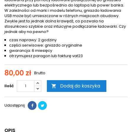
elektrycznego lub bezpośrednio do laptopa lub power banka.
W zależności od marki i modelu telefonu, gniazdo ładowania
USB może być umieszczone w różnych miejscach obudowy.
Zwykle jest to jednak dolna krawędź, co pozwala na
stosunkowo szybkie oraz intuicyjne podłączanie ładowarki. Czy
jednak aby na pewno?
czas naprawy: 2 godziny
części serwisowe: gniazdo oryginalne
gwarancja: 6 miesięcy
otrzymujesz paragon lub fakturę vat23
80,00 zł
Brutto
Dodaj do koszyka
Ilość

Udostępnij
OPIS