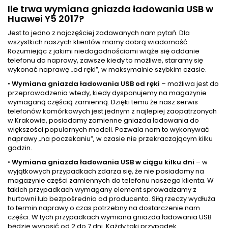
Ile trwa wymiana gniazda ładowania USB w
Huawei Y5 2017?
Jest to jedno z najczęściej zadawanych nam pytań. Dla
wszystkich naszych klientów mamy dobrą wiadomość.
Rozumiejąc z jakimi niedogodnościami wiąże się oddanie
telefonu do naprawy, zawsze kiedy to możliwe, staramy się
wykonać naprawę „od ręki”, w maksymalnie szybkim czasie.
•
Wymiana gniazda ładowania USB od ręki
– możliwa jest do
przeprowadzenia wtedy, kiedy dysponujemy na magazynie
wymaganą częścią zamienną. Dzięki temu że nasz serwis
telefonów komórkowych jest jednym z najlepiej zaopatrzonych
w Krakowie, posiadamy zamienne gniazda ładowania do
większości popularnych modeli. Pozwala nam to wykonywać
naprawy „na poczekaniu”, w czasie nie przekraczającym kilku
godzin.
•
Wymiana gniazda ładowania USB w ciągu kilku dni
– w
wyjątkowych przypadkach zdarza się, że nie posiadamy na
magazynie części zamiennych do telefonu naszego klienta. W
takich przypadkach wymagany element sprowadzamy z
hurtowni lub bezpośrednio od producenta. Siłą rzeczy wydłuża
to termin naprawy o czas potrzebny na dostarczenie nam
części. W tych przypadkach wymiana gniazda ładowania USB
będzie wynosić od 2 do 7 dni. Każdy taki przypadek