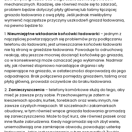
mechanicznych. Rzadziej, ale również może się to zdarzać,
problem będzie dotyczyć płyty głównej lub taśmy łączącej
gniazdo ładowania z ową płytą. Jeśli jednak mielibyśmy
wymienić najczęstsze przyczyny uszkodzeń gniazd ładowania,
na pewno będzie to:
1.
Nieumiejętne wkładanie końcówki ładowarki
– jednym z
najczęściej powtarzających się problemów przy podłączaniu
telefonu do ładowarki, jest umieszczanie końcówki ładowarki
nie tą stroną w gnieździe ładowania. Powoduje to odruchową
reakcję, aby jeszcze mocniej docisnąć końcówkę go gniazda,
co w konsekwencji może oznaczać jego wyłamanie. Nadmiar
siły, jak również stopniowo narastające drgania i siły
napierające na gniazdo, w ostateczności doprowadzą do jego
odpadnięcia. Brak połączenia pomiędzy gniazdem, taśmą oraz
płytą główną, prowadzi oczywiście do braku ładowania.
2.
Zanieczyszczenia
– telefony komórkowe służą do tego, aby
mieć je zawsze przy sobie. Przechowujemy je zatem w
kieszeniach spodni, kurtek, torebkach oraz wielu innych, nie
zawsze czystych miejscach. W szczelinach i zakamarkach
obudowy, w tym również wnęce gniazda ładowania gromadzą
się zanieczyszczenia. Może to być kurz, ale również piasek oraz
inne tłuste zabrudzenia. Kiedy nagromadzi się ich zbyt wiele,
uniemożliwiają one zamknięcie obwodu, powodując usterkę