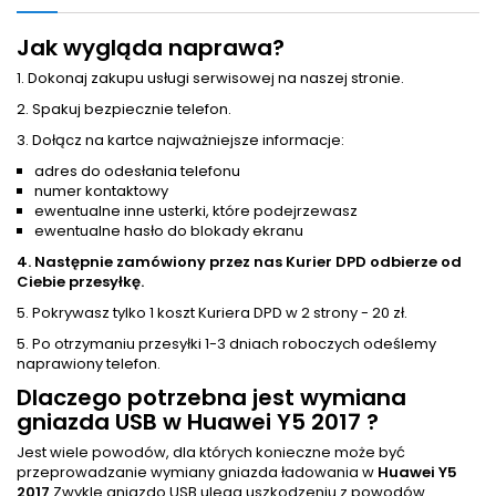
Jak wygląda naprawa?
1. Dokonaj zakupu usługi serwisowej na naszej stronie.
2. Spakuj bezpiecznie telefon.
3. Dołącz na kartce najważniejsze informacje:
adres do odesłania telefonu
numer kontaktowy
ewentualne inne usterki, które podejrzewasz
ewentualne hasło do blokady ekranu
4. Następnie zamówiony przez nas Kurier DPD odbierze od
Ciebie przesyłkę.
5. Pokrywasz tylko 1 koszt Kuriera DPD w 2 strony - 20 zł.
5. Po otrzymaniu przesyłki 1-3 dniach roboczych odeślemy
naprawiony telefon.
Dlaczego potrzebna jest wymiana
gniazda USB w Huawei Y5 2017 ?
Jest wiele powodów, dla których konieczne może być
przeprowadzanie wymiany gniazda ładowania w
Huawei Y5
2017
Zwykle gniazdo USB ulega uszkodzeniu z powodów