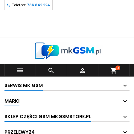
Telefon:
736 842 224
0



shopping_cart
SERWIS MK GSM
MARKI
SKLEP CZĘŚCI GSM MKGSMSTORE.PL
PRZELEWY24