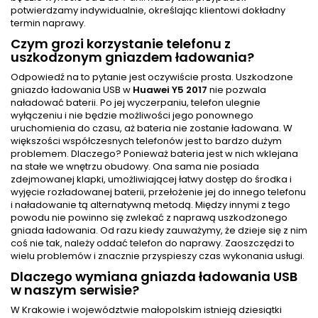
potwierdzamy indywidualnie, określając klientowi dokładny
termin naprawy.
Czym grozi korzystanie telefonu z
uszkodzonym gniazdem ładowania?
Odpowiedź na to pytanie jest oczywiście prosta. Uszkodzone
gniazdo ładowania USB w
Huawei Y5 2017
nie pozwala
naładować baterii. Po jej wyczerpaniu, telefon ulegnie
wyłączeniu i nie będzie możliwości jego ponownego
uruchomienia do czasu, aż bateria nie zostanie ładowana. W
większości współczesnych telefonów jest to bardzo dużym
problemem. Dlaczego? Ponieważ bateria jest w nich wklejana
na stałe we wnętrzu obudowy. Ona sama nie posiada
zdejmowanej klapki, umożliwiającej łatwy dostęp do środka i
wyjęcie rozładowanej baterii, przełożenie jej do innego telefonu
i naładowanie tą alternatywną metodą. Między innymi z tego
powodu nie powinno się zwlekać z naprawą uszkodzonego
gniada ładowania. Od razu kiedy zauważymy, że dzieje się z nim
coś nie tak, należy oddać telefon do naprawy. Zaoszczędzi to
wielu problemów i znacznie przyspieszy czas wykonania usługi.
Dlaczego wymiana gniazda ładowania USB
w naszym serwisie?
W Krakowie i województwie małopolskim istnieją dziesiątki