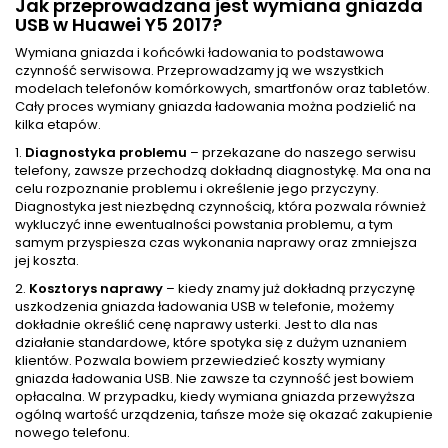
Jak przeprowadzana jest wymiana gniazda
USB w Huawei Y5 2017?
Wymiana gniazda i końcówki ładowania to podstawowa
czynność serwisowa. Przeprowadzamy ją we wszystkich
modelach telefonów komórkowych, smartfonów oraz tabletów.
Cały proces wymiany gniazda ładowania można podzielić na
kilka etapów.
1.
Diagnostyka problemu
– przekazane do naszego serwisu
telefony, zawsze przechodzą dokładną diagnostykę. Ma ona na
celu rozpoznanie problemu i określenie jego przyczyny.
Diagnostyka jest niezbędną czynnością, która pozwala również
wykluczyć inne ewentualności powstania problemu, a tym
samym przyspiesza czas wykonania naprawy oraz zmniejsza
jej koszta.
2.
Kosztorys naprawy
– kiedy znamy już dokładną przyczynę
uszkodzenia gniazda ładowania USB w telefonie, możemy
dokładnie określić cenę naprawy usterki. Jest to dla nas
działanie standardowe, które spotyka się z dużym uznaniem
klientów. Pozwala bowiem przewiedzieć koszty wymiany
gniazda ładowania USB. Nie zawsze ta czynność jest bowiem
opłacalna. W przypadku, kiedy wymiana gniazda przewyższa
ogólną wartość urządzenia, tańsze może się okazać zakupienie
nowego telefonu.