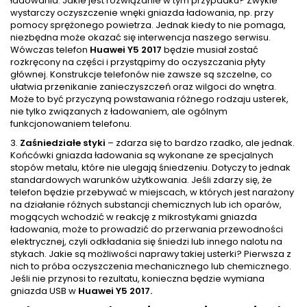
ładowania. Jakie jest rozwiązanie w tym przypadku? Zwykle
wystarczy oczyszczenie wnęki gniazda ładowania, np. przy
pomocy sprężonego powietrza. Jednak kiedy to nie pomaga,
niezbędna może okazać się interwencja naszego serwisu.
Wówczas telefon
Huawei Y5 2017
będzie musiał zostać
rozkręcony na części i przystąpimy do oczyszczania płyty
głównej. Konstrukcje telefonów nie zawsze są szczelne, co
ułatwia przenikanie zanieczyszczeń oraz wilgoci do wnętra.
Może to być przyczyną powstawania różnego rodzaju usterek,
nie tylko związanych z ładowaniem, ale ogólnym
funkcjonowaniem telefonu.
3.
Zaśniedziałe styki
– zdarza się to bardzo rzadko, ale jednak.
Końcówki gniazda ładowania są wykonane ze specjalnych
stopów metalu, które nie ulegają śniedzeniu. Dotyczy to jednak
standardowych warunków użytkowania. Jeśli zdarzy się, że
telefon będzie przebywać w miejscach, w których jest narażony
na działanie różnych substancji chemicznych lub ich oparów,
mogących wchodzić w reakcję z mikrostykami gniazda
ładowania, może to prowadzić do przerwania przewodności
elektrycznej, czyli odkładania się śniedzi lub innego nalotu na
stykach. Jakie są możliwości naprawy takiej usterki? Pierwsza z
nich to próba oczyszczenia mechanicznego lub chemicznego.
Jeśli nie przynosi to rezultatu, konieczna będzie wymiana
gniazda USB w
Huawei Y5 2017.