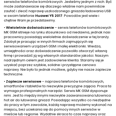
serwisów telefonów komórkowych. Jesteśmy jednym z nich. Być
może zastanawiacie się dlaczego właśnie nam powinniście
zaufać i zlecić naprawę uszkodzonego gniazda ładowania USB
w swoim telefonie
Huawei Y5 2017
. Powodów jest wiele i
chętnie Wam je przedstawimy.
•
Wieloletnie doświadczenie
– serwis telefonów komórkowych
MK GSM istnieje na rynku stosunkowo od niedawna, jednak nasi
pracownicy posiadają wieloletnie doświadczenie w tej branży.
Zdobyli je pracując w innych firmach zajmujących się
serwisowaniem urządzeń GSM i małej elektroniki. Wiedza,
umiejętności oraz doświadczenie pozwoliło otworzyć własną
firmę i prowadzić ją wg własnych standardów jakości. Naszym
nadrzędnym celem jest zadowolenie klienta. Staramy się je
uzyskać poprzez szybkie, solidne i przystępne cenowo
naprawy. Nie było to jednak możliwe, gdyby nie nasze zaplecze
techniczne.
•
Zaplecze serwisowe
– naprawa telefonów komórkowych,
smartfonów i tabletów to niezwykle precyzyjne zajęcia. Praca ta
wymaga profesjonalnych narzędzi. Serwis MK GSM dysponuje
nimi. Jest to między innymi niezwykle zaawansowana lutownica
hot air do lutowania gniazd. Posiadając wszystko co niezbędne
do pracy w tym zawodzie, każdą naprawę możemy wykonać na
miejscu, bez uciekania się do pomocy innych serwisów w
mieście lub regionie. Wydatnie skraca to czas naprawy oraz