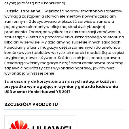
czynią ją tańszą niż u konkurencji.
•
Części zamienne
– większość napraw smartfonów i tabletów
wymaga zastąpienia starych elementów nowymi częściami
zamiennymi. Zdecydowana większość serwisów zamawia
pojedyncze elementy w oficjalnej sieci dystrybucyjnej
producenta. Znacząco wydłuża to czas realizacji zamówienia,
zmuszając klienta do pozostawienia uszkodzonego telefonu na
kilka dni w serwisie. My działamy na zupełnie innych zasadach.
Posiadamy własny magazyn części zamiennych do telefonów
komórkowych i tabletów wszystkich marek i modeli. Są to części
oryginalne, nowe i używane. Każda z nich jest jednak sprawna.
Posiadając własny magazyn z częściami zamiennymi, możemy
zapewnić najkrótszy czas wykonania naprawy, jak również
wykonać ją w niższej cenie.
Zapraszamy do korzystania z naszych usług, w każdym
przypadku wymagającym wymiany gniazda ładowania
USB w smartfonie
Huawei Y5 2017.
SZCZEGÓŁY PRODUKTU