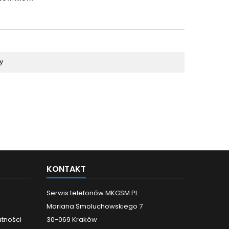
y
KONTAKT
Serwis telefonów MKGSM.PL
Mariana Smoluchowskiego 7
atności
30-069 Kraków