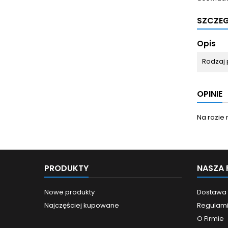
SZCZE
Opis
Rodzaj 
OPINIE
Na razie 
PRODUKTY
NASZA 
Nowe produkty
Dostawa
Najczęściej kupowane
Regulam
O Firmie