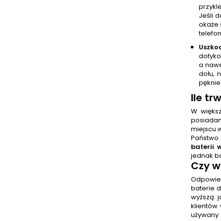
przykl
Jeśli 
okaże 
telefo
Uszko
dotyko
a nawe
dołu, 
pęknie
Ile tr
W więks
posiadam
miejscu 
Państwo 
baterii 
jednak b
Czy
w
Odpowiedź
baterie 
wyższą j
klientów
używany 