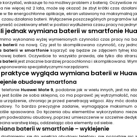
 korzystać, wskazuje to na możliwy problem z baterią. Oczywiście nie
 nie więcej niż 2 lata, może się okazać że zbyt krótki czas działan
e w tle energochłonne aplikacje, ekran ustawiony na maksymalną jasn
o czasu działania baterii. Wyłączenie poszczególnych programów lu
ynieść oczekiwany efekt w postaci wydłużenia czasu pracy na jedny
śli jednak
wymiana baterii w smartfonie Hua
omimo wykonania wyżej wymienionych czynności czas pracy na bateri
 baterii
na nową. Czy jest to skomplikowana czynność, czy jedn
 baterii w smartfonie
kojarzyć się będzie ze zdjęciem tylnej kl
nowej baterii. Oczywiście to wszyskto prawda, ale tylko dla str
 baterii
jest znacznie bardziej pracochłonna i skomplikowana. Wy
dysponowania specjalistycznymi narzędziami.
 praktyce wygląda
wymiana baterii
w Huawe
klejenie obudowy smartfona
w telefonie
Huawei Mate 9
, podobnie jak w wielu innych, jest n
jest ściśle ze soba sklejona, co ma poprawić jej wytrzymałość, na
ia urządzenie, chroniąc je przed penetracją wilgoci. Aby móc dosta
budowy. To bardzo precyzyjne zadanie, wymagające maksimum o
ciśle spasowana. Do łączenia obu elementów wykorzystano niezwy
ym podważaniu obudowy, poprzez umieszczenie w szczelnie dedykow
ecina warstwę kleju, oddzielając oba elementy od siebie.
ana baterii w smartfonie
– wyklejenie
ż dostaniemy się do wnętrza obudowy telefonu, nie pozostaje nic i