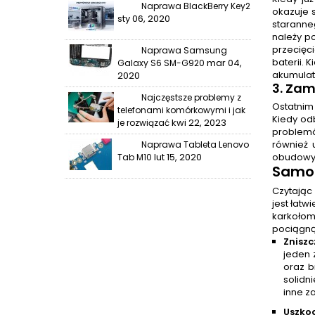
Naprawa BlackBerry Key2
okazuje s
sty 06, 2020
staranne
należy p
przecięc
Naprawa Samsung
baterii. 
mar 04,
Galaxy S6 SM-G920
akumulat
2020
3. Za
Najczęstsze problemy z
Ostatnim
telefonami komórkowymi i jak
Kiedy od
kwi 22, 2023
je rozwiązać
problemó
również 
Naprawa Tableta Lenovo
lut 15, 2020
obudowy 
Tab M10
Samo
Czytając
jest łatw
karkołom
pociągną
Znisz
jeden 
oraz b
solidn
inne z
Uszko