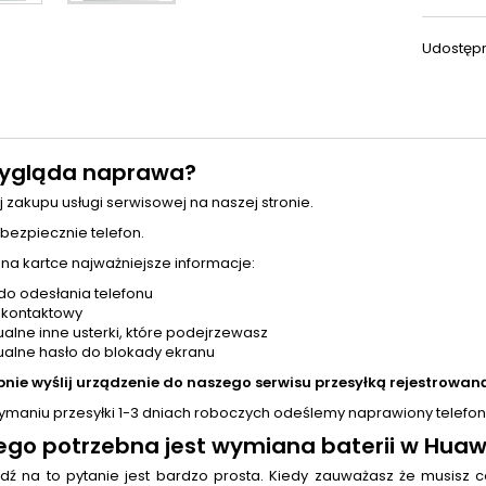
Udostępn
ygląda naprawa?
j zakupu usługi serwisowej na naszej stronie.
 bezpiecznie telefon.
 na kartce najważniejsze informacje:
do odesłania telefonu
 kontaktowy
alne inne usterki, które podejrzewasz
alne hasło do blokady ekranu
pnie wyślij urządzenie do naszego serwisu przesyłką rejestrowaną
zymaniu przesyłki 1-3 dniach roboczych odeślemy naprawiony telefon
ego potrzebna jest
wymiana baterii
w Huawe
ź na to pytanie jest bardzo prosta. Kiedy zauważasz że musisz c