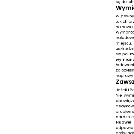
są do ich
Wymia
W pewnyc
takich p
na nową. 
Wymontow
naładowa
miejscu
uszkodze
się polu
wymiana
ładowan
założyli
naprawy w
Zawsz
Jeżeli i
Nie wymi
obowiąze
dedykowa
problemu
bardzo cz
Huawei 
odpowied
doświadc