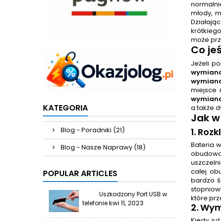
normalnie
młody, ma
Działając
krótkieg
może prz
Co je
Jeżeli p
wymiana
wymiana
miejsce 
wymiana
KATEGORIA
a także 
Jak w
Blog - Poradniki (21)
1. Roz
Bateria 
Blog - Nasze Naprawy (18)
obudowa 
uszczeln
całej o
POPULAR ARTICLES
bardzo ś
stopniow
Uszkodzony Port USB w
które prz
kwi 11, 2023
telefonie
2.
Wymi
Kiedy ju