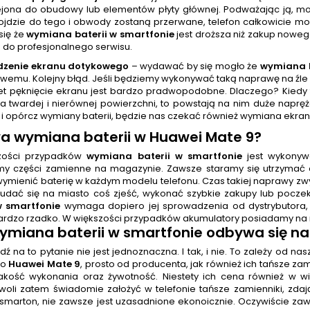
ejona do obudowy lub elementów płyty głównej. Podważając ją, mo
dojdzie do tego i obwody zostaną przerwane, telefon całkowicie 
się że
wymiana baterii w smartfonie
jest droższa niż zakup noweg
n do profesjonalnego serwisu.
dzenie ekranu dotykowego
– wydawać by się mogło że
wymiana b
wemu. Kolejny błąd. Jeśli będziemy wykonywać taką naprawę na źle
t pęknięcie ekranu jest bardzo pradwopodobne. Dlaczego? Kiedy 
na twardej i nierównej powierzchni, to powstają na nim duże napr
 i opórcz wymiany baterii, będzie nas czekać również wymiana ekran
wa
wymiana baterii
w Huawei Mate 9
?
zości przypadków
wymiana baterii w smartfonie
jest wykonywa
y części zamienne na magazynie. Zawsze staramy się utrzymać 
wymienić baterię w każdym modelu telefonu. Czas takiej naprawy zw
udać się na miasto coś zjeść, wykonać szybkie zakupy lub pocze
w smartfonie
wymaga dopiero jej sprowadzenia od dystrybutora, c
ardzo rzadko. W większości przypadków akumulatory posiadamy na 
ymiana baterii w smartfonie
odbywa się na
 na to pytanie nie jest jednoznaczna. I tak, i nie. To zależy od n
do
Huawei Mate 9
, prosto od producenta, jak również ich tańsze za
akość wykonania oraz żywotność. Niestety ich cena również w w
 woli zatem świadomie założyć w telefonie tańsze zamienniki, zd
smarton, nie zawsze jest uzasadnione ekonoicznie. Oczywiście zawsz