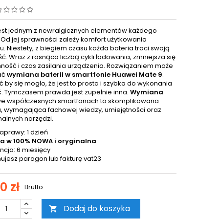
jest jednym z newralgicznych elementów każdego
. Od jej sprawności zależy komfort użytkowania
. Niestety, z biegiem czasu każda bateria traci swoją
ć. Wraz z rosnąca liczbą cykli ładowania, zmniejsza się
mność i czas zasilania urządzenia. Rozwiązaniem może
ać
wymiana baterii w smartfonie Huawei Mate 9
.
by się mogło, że jest to prosta i szybka do wykonania
. Tymczasem prawda jest zupełnie inna.
Wymiana
e współczesnych smartfonach to skomplikowana
, wymagająca fachowej wiedzy, umiejętności oraz
nalnych narzędzi.
aprawy: 1 dzień
ia w 100% NOWA i oryginalna
cja: 6 miesięcy
ujesz paragon lub fakturę vat23
0 zł
Brutto
Dodaj do koszyka
