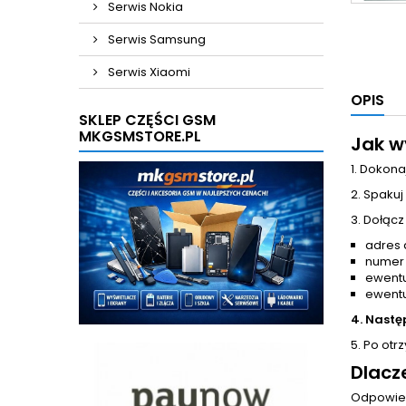
Serwis Nokia
Serwis Samsung
Serwis Xiaomi
OPIS
SKLEP CZĘŚCI GSM
MKGSMSTORE.PL
Jak w
1. Dokona
2. Spakuj
3. Dołącz
adres 
numer
ewentu
ewentu
4. Nastę
5. Po otr
Dlacz
Odpowied