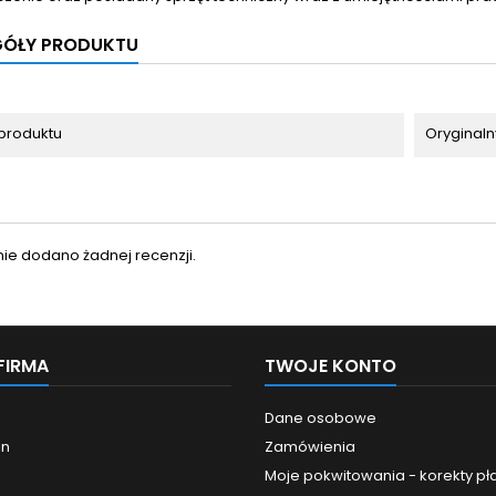
GÓŁY PRODUKTU
produktu
Oryginaln
nie dodano żadnej recenzji.
FIRMA
TWOJE KONTO
Dane osobowe
in
Zamówienia
Moje pokwitowania - korekty pł