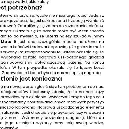
kie mają wady i jakie zalety.
est potrzebna?
erii w smartfonie, wcale nie musi tego robić. Jeden z
wierdząc że bateria jest uszkodzona i trzeba ją wymienić
 naładować. Zabraliśmy się zatem do rozbierania telefonu.
znego. Okazało się że bateria może być w ten sposób
 to do myślenia, że usterki należy szukać w innym
 Mate 9
jest ono szczególnie mocno narażone na
owania końcówki ładowarki sprawiają, że gniazdo może
zerwany. Po zdiagnozowaniu tej usterki okazało się, że
o wykonana została naprawa uszkodzonego gniazda
e zamocowaliśmy dotychczasową baterię. Na końcu
efon. W tym przypadku okazało się że łączny koszt
ę. Zadowolenie klienta było dla nas najlepszą nagrodą.
fonie jest konieczna
ię na nową, warto zgłosić się z tym problemem do nas.
ofesjonalistów i jesteśmy zdania, że to na nas ciąży
prawidłowego działania. Wykorzystujemy do tego celu
 rozpoczynamy posuzkiwania innych możliwych przyczyn
 gniazdo ładowania. Naprawa uszkodzonego elementu
ej założenie. Jeśli chcecie się przekonać, czy w waszym
się z nami. Wykonamy bezpłatną diagnozę, która da
o jego usunięcia wykorzystamy całą swoją wiedzę,
acowników.