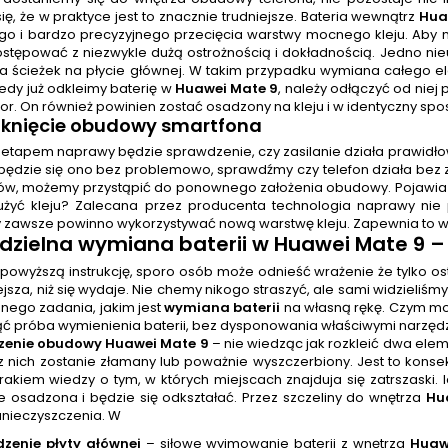
ię, że w praktyce jest to znacznie trudniejsze. Bateria wewnątrz
Hua
go i bardzo precyzyjnego przecięcia warstwy mocnego kleju. Aby 
ostępować z niezwykle dużą ostrożnością i dokładnością. Jedno n
ia ścieżek na płycie głównej. W takim przypadku wymiana całego 
Kiedy już odkleimy baterię w
Huawei Mate 9
, należy odłączyć od nie
or. On również powinien zostać osadzony na kleju i w identyczny s
mknięcie obudowy smartfona
 etapem naprawy będzie sprawdzenie, czy zasilanie działa prawidło
będzie się ono bez problemowo, sprawdźmy czy telefon działa bez za
w, możemy przystąpić do ponownego założenia obudowy. Pojawia się 
użyć kleju? Zalecana przez producenta technologia naprawy nie
zawsze powinno wykorzystywać nową warstwę kleju. Zapewnia to wn
dzielna
wymiana baterii
w Huawei Mate 9 – 
 powyższą instrukcję, sporo osób może odnieść wrażenie że tylko 
iejsza, niż się wydaje. Nie chemy nikogo straszyć, ale sami widzieliśmy
nego zadania, jakim jest
wymiana baterii
na własną rękę. Czym mo
ć próba wymienienia baterii, bez dysponowania właściwymi narzędz
czenie obudowy Huawei Mate 9
– nie wiedząc jak rozkleić dwa elem
z nich zostanie złamany lub poważnie wyszczerbiony. Jest to kon
rakiem wiedzy o tym, w których miejscach znajduja się zatrszaski.
ie osadzona i będzie się odkształać. Przez szczeliny do wnętrza
Hu
anieczyszczenia. W
dzenie płyty głównej
– siłowe wyjmowanie baterii z wnętrza
Huaw