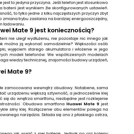
 jest to jedyna przyczyna. Jeśli telefon jest stosunkowo
ia baterii jest wynikiem źle skonfigurowanych ustawień.
ość, to tylko jedne z kilku najczęstszych przyczyn zbyt
b zmiana trybu zasilania na bardziej energooszczędny,
m ładowaniu.
wei Mate 9
jest koniecznością?
i nie uległ wydłużeniu, nie pozostaje nic innego jak
ak można ją wykonać samodzielnie? Większości osób
apki, wyjęciem starego akumulatora i włożenie w jego
arszych modeli telefonów. We współczesnych modelach
maga wiedzy technicznej, znajomości budowy urządzeń,
i Mate 9?
a stałe zamocowana wewnątrz obudowy. Notabene, sama
dać urządzeniu większą sztywność, a jednocześnie klej
ć się do wnętrza smartfonu, niezbędne jest rozklejenie
strożności. Obudowa smartfona
Huawei Mate 9
jest
kle silny klej. Rozłączenie obu elementów polega na
anego narzędzia. Składa się ono z płaskiego ostrza,
nnego jak wyjąć z niej baterię. Jednak po raz kolejny