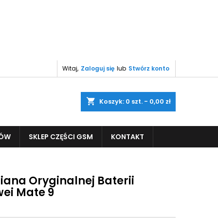
Witaj,
Zaloguj się
lub
Stwórz konto
shopping_cart
Koszyk:
0
szt. - 0,00 zł
PÓW
SKLEP CZĘŚCI GSM
KONTAKT
ana Oryginalnej Baterii
ei Mate 9