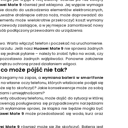
wei Mate 9
również jest wklejona. Jej wyjęcie wymaga
nie doszło do uszkodzenia elementów elektronicznych,
ieuważne draśnięcie ostrza noża, może doprowadzić do
elementu może wielokrotnie przekroczyć koszt wymiany
j przewody zasilające, a w jej miejsce zamontować nowy
posób podłączony przewodami do urządzenia.
wo. Warto włączyć telefon i poczekać na uruchomienie.
rzutu. Jeśli nasz
Huawei Mate 9
nie sprawia żadnych
jednak pytanie – należy to zrobić tylko na wcisk, czy
 pozostawia żadnych wątpliwości. Ponowne założenie
ętrzu ochronę przed działaniem wilgoci.
co może pójść nie tak?
ostrzegamy na zapas, a
wymiana baterii w smartfonie
 na własne oczy telefonu, których właśicicele podjęli się
że się to skończyć? Jakie konsekwencje może za sobą
iami i umiejętnościami?
enty obudowy telefonu, może dojść do sytuacji w której
sekwencją posługiwania się przypadkowymi narzędziami
 Ich wyłamanie sprawi, że klapka nie będzie mogła być
awei Mate 9
może przedostawać się woda, kurz oraz
ei Mate 9
również może się źle skończyć. Bateria jest