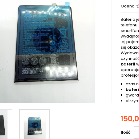
Ocena
Bateria 
telefonu
smartfonu
wydajnoś
jej poje
się okaz
Wydawać 
czynność
baterii
w
operacja
profesjo
czas n
bater
gwaran
otrzym
150,0
Ilość