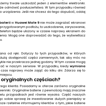
żemy trwale uszkodzić jeden z elementów elektroniki.
może odmówić posłuszeństwa. W tym przypadku również
o urządzenia. Jeśli nie chcesz do tego dopuścić, oddaj
aterii
w
Huawei Mate 9
nie może zagrażać ekranowi
 przygotowanym podłożu, to uszkodzenie, zarysowanie,
telefon będzie ułożony w czasie naprawy ekranem do
ężenia. Mogą one doprowadzić do tego, że wyświetlacz
u.
na od ręki. Dotyczy to tych przypadków, w których
dużą dostępność części zamiennych, tak aby móc na
ykle nie przekracza jednej godziny. W tym czasie mogą
kać w naszym serwisie. W przypadku, kiedy
wymiana
zas naprawy może zająć do kilku dni. Zdarza się to
miejscu.
 oryginalnych częściach?
aszego klienta. Posiadamy w ofercie zarówno oryginalne
mienniki. Oryginalne baterie z pewnością mają znacznie
ielu przypadkach jest równie wysoka. Część naszych
ając sobie sprawę że inwestowanie dużych pieniędzy w
e rzetelnie informujemy klientów o tym, jakie baterie