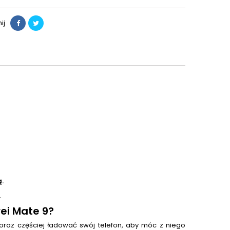
ij
.
.
i Mate 9?
oraz częściej ładować swój telefon, aby móc z niego