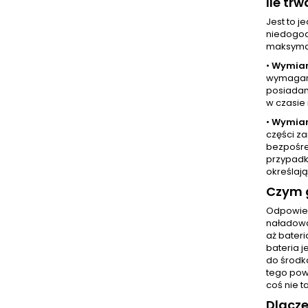
Ile tr
Jest to 
niedogod
maksymal
•
Wymian
wymaganą
posiadam
w czasie 
•
Wymian
części z
bezpośre
przypadk
określają
Czym g
Odpowied
naładować
aż bater
bateria 
do środka
tego pow
coś nie t
Dlacz