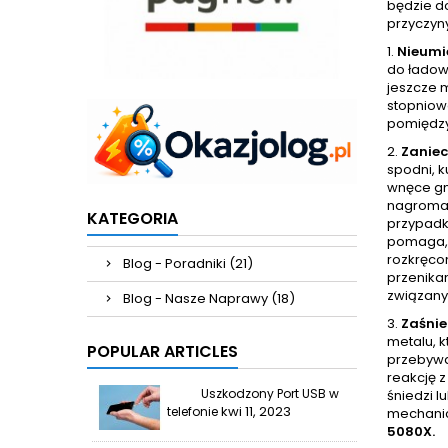
będzie do
przyczyn
1.
Nieumi
do ładow
jeszcze 
stopniow
pomiędzy
2.
Zaniec
spodni, k
wnęce gni
nagromad
KATEGORIA
przypadk
pomaga, 
rozkręcon
Blog - Poradniki (21)
przenikan
związany
Blog - Nasze Naprawy (18)
3.
Zaśnie
metalu, k
POPULAR ARTICLES
przebywa
reakcję 
Uszkodzony Port USB w
śniedzi l
kwi 11, 2023
telefonie
mechanic
5080X.