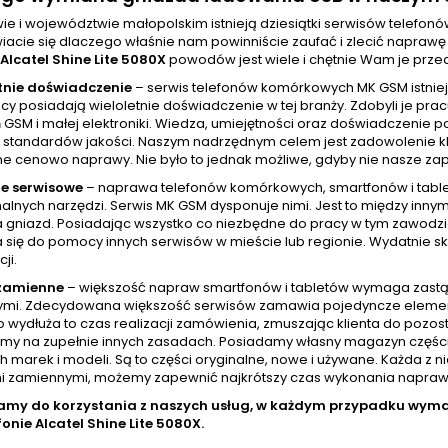
ie i województwie małopolskim istnieją dziesiątki serwisów telefo
iacie się dlaczego właśnie nam powinniście zaufać i zlecić napra
Alcatel Shine Lite 5080X
powodów jest wiele i chętnie Wam je prz
tnie doświadczenie
– serwis telefonów komórkowych MK GSM istniej
cy posiadają wieloletnie doświadczenie w tej branży. Zdobyli je pr
GSM i małej elektroniki. Wiedza, umiejętności oraz doświadczenie p
standardów jakości. Naszym nadrzędnym celem jest zadowolenie klien
ne cenowo naprawy. Nie było to jednak możliwe, gdyby nie nasze zap
e serwisowe
– naprawa telefonów komórkowych, smartfonów i tablet
nalnych narzędzi. Serwis MK GSM dysponuje nimi. Jest to między inny
a gniazd. Posiadając wszystko co niezbędne do pracy w tym zawod
 się do pomocy innych serwisów w mieście lub regionie. Wydatnie skr
ji.
 zamienne
– większość napraw smartfonów i tabletów wymaga zastą
mi. Zdecydowana większość serwisów zamawia pojedyncze elementy w
wydłuża to czas realizacji zamówienia, zmuszając klienta do pozost
amy na zupełnie innych zasadach. Posiadamy własny magazyn częśc
h marek i modeli. Są to części oryginalne, nowe i używane. Każda z 
i zamiennymi, możemy zapewnić najkrótszy czas wykonania naprawy, 
amy do korzystania z naszych usług, w każdym przypadku wy
fonie
Alcatel Shine Lite 5080X.