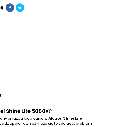
ij
.
.
l Shine Lite 5080X?
iany gniazda ładowania w
Alcatel Shine Lite
dziej, ale również może się to zdarzać, problem