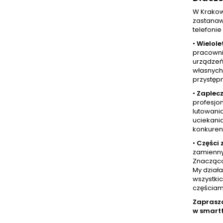
W Krakow
zastanaw
telefonie
•
Wielole
pracowni
urządzeń 
własnych 
przystęp
•
Zaplecz
profesjo
lutowani
uciekania
konkurenc
•
Części
zamienny
Znacząco 
My dział
wszystkic
częściam
Zaprasz
w smart