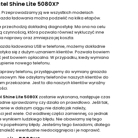
el Shine Lite 5080X?
. Przeprowadzamy ją we wszystkich modelach
azda ładowania można podzielić na kilka etapów.
e przechodzą dokładną diagnostykę. Ma ona na celu
ą czynnością, która pozwala również wykluczyć inne
 naprawy oraz zmniejsza jej koszta.
iazda ładowania USB w telefonie, możemy dokładnie
 spotyka się z dużym uznaniem klientów. Pozwala bowiem
ć jest bowiem opłacalna. W przypadku, kiedy wymiana
upienie nowego telefonu.
 naprawy telefonu, przystępujemy do wymiany gniazda
isowym. Nie odsyłamy telefonów naszych klientów do
m przekazane. Jest to dla naszych klientów wyraźny
ści.
l Shine Lite 5080X
zostanie wykonana, następuje czas
dnie sprawdzamy czy działa on prawidłowo. Jeśli tak,
nie w dalszym ciągu nie działa jak należy,
 jest wiele. Od wadliwej części zamiennej, co jednak
e wynikiem ludzkiego błędu. Nie obawiamy się tego
sami popełniamy błędy. Jesteśmy tego świadomi, dlatego
naleźć ewentualne niedociągnięcia i je naprawić.