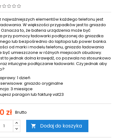
 najważniejszych elementów każdego telefonu jest
ładowania. W większości przypadków jest to gniazdo
. Oznacza to, że bateria urządzenia może być
 przy pomocy ładowarki podłączonej do gniazdka
znego lub bezpośrednio do laptopa lub power banka.
ości od marki i modelu telefonu, gniazdo ładowania
 być umieszczone w różnych miejscach obudowy.
est to jednak dolna krawędź, co pozwala na stosunkowo
oraz intuicyjne podłączanie ładowarki. Czy jednak aby
o?
aprawy: 1 dzień
 serwisowe: gniazdo oryginalne
cja: 3 miesiące
ujesz paragon lub fakturę vat23
0 zł
Brutto
Dodaj do koszyka
