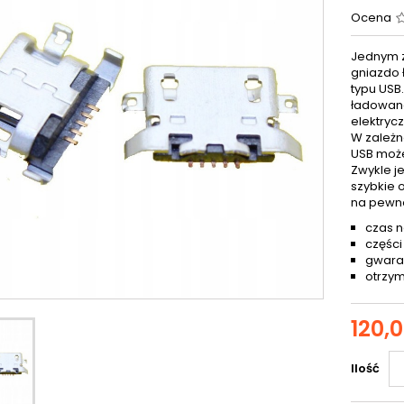
Ocena
Jednym z
gniazdo 
typu USB
ładowana
elektryc
W zależn
USB może
Zwykle j
szybkie 
na pewn
czas n
części
gwaran
otrzym
120,0
Ilość