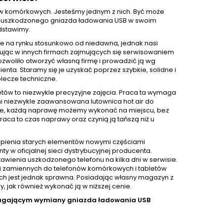
nów komórkowych. Jesteśmy jednym z nich. Być może
wę uszkodzonego gniazda ładowania USB w swoim
edstawimy.
e na rynku stosunkowo od niedawna, jednak nasi
acując w innych firmach zajmujących się serwisowaniem
ozwoliło otworzyć własną firmę i prowadzić ją wg
ta. Staramy się je uzyskać poprzez szybkie, solidne i
lecze techniczne.
ów to niezwykle precyzyjne zajęcia. Praca ta wymaga
mi niezwykle zaawansowana lutownica hot air do
zie, każdą naprawę możemy wykonać na miejscu, bez
aca to czas naprawy oraz czynią ją tańszą niż u
pienia starych elementów nowymi częściami
 oficjalnej sieci dystrybucyjnej producenta.
awienia uszkodzonego telefonu na kilka dni w serwisie.
i zamiennych do telefonów komórkowych i tabletów
nich jest jednak sprawna. Posiadając własny magazyn z
jak również wykonać ją w niższej cenie.
magającym wymiany gniazda ładowania USB