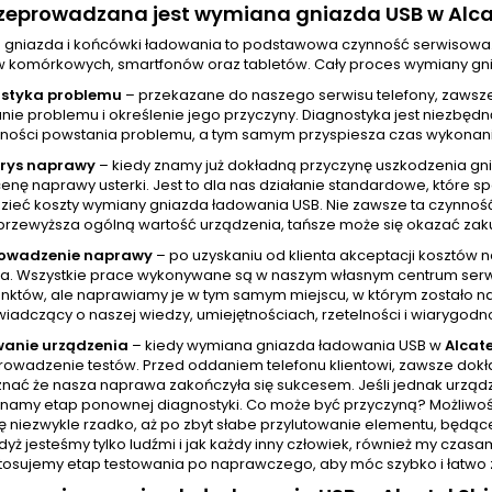
zeprowadzana jest wymiana gniazda USB w Alcat
gniazda i końcówki ładowania to podstawowa czynność serwisowa
w komórkowych, smartfonów oraz tabletów. Cały proces wymiany gni
styka problemu
– przekazane do naszego serwisu telefony, zawsz
ie problemu i określenie jego przyczyny. Diagnostyka jest niezbędn
ności powstania problemu, a tym samym przyspiesza czas wykonania
orys naprawy
– kiedy znamy już dokładną przyczynę uszkodzenia gn
cenę naprawy usterki. Jest to dla nas działanie standardowe, które
zieć koszty wymiany gniazda ładowania USB. Nie zawsze ta czynnoś
przewyższa ogólną wartość urządzenia, tańsze może się okazać zak
rowadzenie naprawy
– po uzyskaniu od klienta akceptacji kosztów
a. Wszystkie prace wykonywane są w naszym własnym centrum serw
unktów, ale naprawiamy je w tym samym miejscu, w którym zostało na
wiadczący o naszej wiedzy, umiejętnościach, rzetelności i wiarygodno
wanie urządzenia
– kiedy wymiana gniazda ładowania USB w
Alcate
rowadzenie testów. Przed oddaniem telefonu klientowi, zawsze dokła
nać że nasza naprawa zakończyła się sukcesem. Jeśli jednak urządze
namy etap ponownej diagnostyki. Co może być przyczyną? Możliwości
ę niezwykle rzadko, aż po zbyt słabe przylutowanie elementu, będąc
yż jesteśmy tylko ludźmi i jak każdy inny człowiek, również my cza
tosujemy etap testowania po naprawczego, aby móc szybko i łatwo z