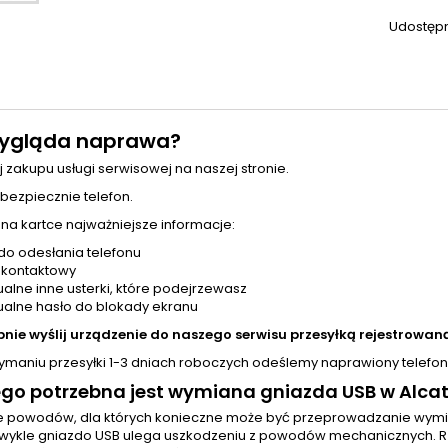
Udostępn
ygląda naprawa?
j zakupu usługi serwisowej na naszej stronie.
 bezpiecznie telefon.
 na kartce najważniejsze informacje:
do odesłania telefonu
 kontaktowy
alne inne usterki, które podejrzewasz
alne hasło do blokady ekranu
pnie wyślij urządzenie do naszego serwisu przesyłką rejestrowaną
zymaniu przesyłki 1-3 dniach roboczych odeślemy naprawiony telefon
go potrzebna jest wymiana gniazda USB w Alcate
le powodów, dla których konieczne może być przeprowadzanie wym
wykle gniazdo USB ulega uszkodzeniu z powodów mechanicznych. Rza