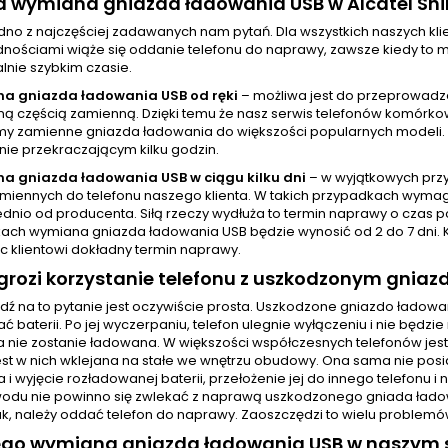
wa wymiana gniazda ładowania USB w Alcatel Shi
jedno z najczęściej zadawanych nam pytań. Dla wszystkich naszych 
nościami wiąże się oddanie telefonu do naprawy, zawsze kiedy to mo
nie szybkim czasie.
a gniazda ładowania USB od ręki
– możliwa jest do przeprowadz
 częścią zamienną. Dzięki temu że nasz serwis telefonów komórkowy
y zamienne gniazda ładowania do większości popularnych modeli.
nie przekraczającym kilku godzin.
a gniazda ładowania USB w ciągu kilku dni
– w wyjątkowych prz
amiennych do telefonu naszego klienta. W takich przypadkach wyma
dnio od producenta. Siłą rzeczy wydłuża to termin naprawy o czas p
ach wymiana gniazda ładowania USB będzie wynosić od 2 do 7 dni. 
c klientowi dokładny termin naprawy.
rozi korzystanie telefonu z uszkodzonym gnia
ź na to pytanie jest oczywiście prosta. Uszkodzone gniazdo ładow
 baterii. Po jej wyczerpaniu, telefon ulegnie wyłączeniu i nie będ
ia nie zostanie ładowana. W większości współczesnych telefonów j
jest w nich wklejana na stałe we wnętrzu obudowy. Ona sama nie pos
 i wyjęcie rozładowanej baterii, przełożenie jej do innego telefonu 
odu nie powinno się zwlekać z naprawą uszkodzonego gniada ładowa
ak, należy oddać telefon do naprawy. Zaoszczędzi to wielu problemów
ego wymiana gniazda ładowania USB w naszym s