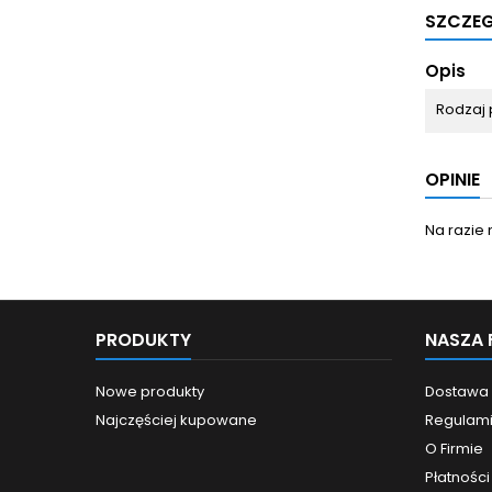
SZCZE
Opis
Rodzaj 
OPINIE
Na razie 
PRODUKTY
NASZA 
Nowe produkty
Dostawa
Najczęściej kupowane
Regulam
O Firmie
Płatności