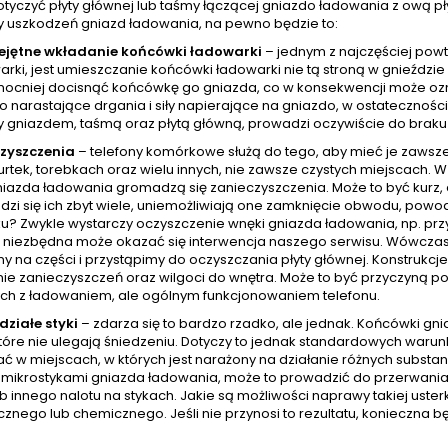
tyczyć płyty głównej lub taśmy łączącej gniazdo ładowania z ową pł
y uszkodzeń gniazd ładowania, na pewno będzie to:
ejętne wkładanie końcówki ładowarki
– jednym z najczęściej pow
arki, jest umieszczanie końcówki ładowarki nie tą stroną w gnieźdz
mocniej docisnąć końcówkę go gniazda, co w konsekwencji może ozna
o narastające drgania i siły napierające na gniazdo, w ostatecznoś
 gniazdem, taśmą oraz płytą główną, prowadzi oczywiście do braku
zyszczenia
– telefony komórkowe służą do tego, aby mieć je zawsz
urtek, torebkach oraz wielu innych, nie zawsze czystych miejscach.
azda ładowania gromadzą się zanieczyszczenia. Może to być kurz, al
zi się ich zbyt wiele, uniemożliwiają one zamknięcie obwodu, powod
u? Zwykle wystarczy oczyszczenie wnęki gniazda ładowania, np. prz
niezbędna może okazać się interwencja naszego serwisu. Wówczas
y na części i przystąpimy do oczyszczania płyty głównej. Konstrukcj
ie zanieczyszczeń oraz wilgoci do wnętra. Może to być przyczyną po
ch z ładowaniem, ale ogólnym funkcjonowaniem telefonu.
działe styki
– zdarza się to bardzo rzadko, ale jednak. Końcówki g
tóre nie ulegają śniedzeniu. Dotyczy to jednak standardowych warunkó
ć w miejscach, w których jest narażony na działanie różnych subst
z mikrostykami gniazda ładowania, może to prowadzić do przerwania 
ub innego nalotu na stykach. Jakie są możliwości naprawy takiej uste
znego lub chemicznego. Jeśli nie przynosi to rezultatu, konieczna