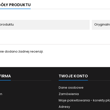
GÓŁY PRODUKTU
produktu
Oryginaln
nie dodano żadnej recenzji.
FIRMA
TWOJE KONTO
Dane osobowe
in
Zamówienia
Moje pokwitowania - korekty pł
Adresy