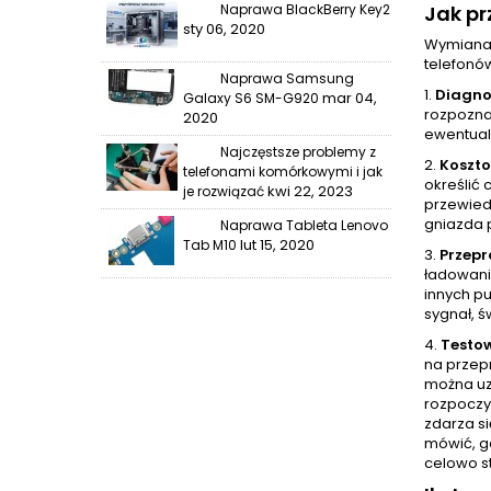
Naprawa BlackBerry Key2
Jak pr
sty 06, 2020
Wymiana 
telefonó
Naprawa Samsung
1.
Diagno
mar 04,
Galaxy S6 SM-G920
rozpoznan
2020
ewentual
Najczęstsze problemy z
2.
Koszt
telefonami komórkowymi i jak
określić 
kwi 22, 2023
je rozwiązać
przewied
gniazda 
Naprawa Tableta Lenovo
lut 15, 2020
Tab M10
3.
Przep
ładowani
innych p
sygnał, ś
4.
Testo
na przep
można uz
rozpoczy
zdarza si
mówić, gd
celowo s