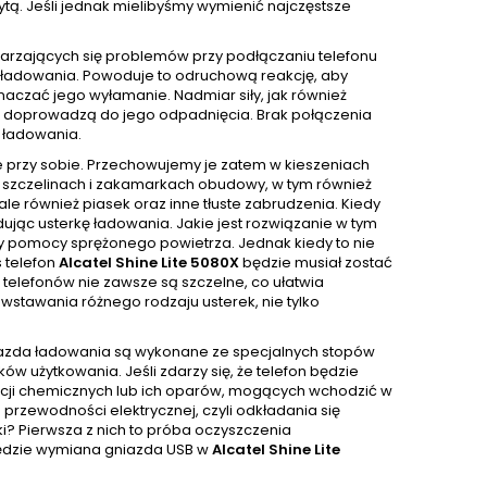
ytą. Jeśli jednak mielibyśmy wymienić najczęstsze
tarzających się problemów przy podłączaniu telefonu
ie ładowania. Powoduje to odruchową reakcję, aby
czać jego wyłamanie. Nadmiar siły, jak również
ci doprowadzą do jego odpadnięcia. Brak połączenia
 ładowania.
e przy sobie. Przechowujemy je zatem w kieszeniach
 W szczelinach i zakamarkach obudowy, w tym również
e również piasek oraz inne tłuste zabrudzenia. Kiedy
ując usterkę ładowania. Jakie jest rozwiązanie w tym
y pomocy sprężonego powietrza. Jednak kiedy to nie
 telefon
Alcatel Shine Lite 5080X
będzie musiał zostać
e telefonów nie zawsze są szczelne, co ułatwia
wstawania różnego rodzaju usterek, nie tylko
niazda ładowania są wykonane ze specjalnych stopów
w użytkowania. Jeśli zdarzy się, że telefon będzie
ancji chemicznych lub ich oparów, mogących wchodzić w
przewodności elektrycznej, czyli odkładania się
rki? Pierwsza z nich to próba oczyszczenia
 będzie wymiana gniazda USB w
Alcatel Shine Lite