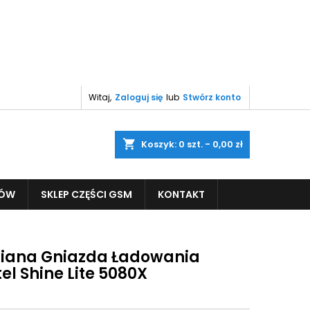
Witaj,
Zaloguj się
lub
Stwórz konto
shopping_cart
Koszyk:
0
szt. - 0,00 zł
PÓW
SKLEP CZĘŚCI GSM
KONTAKT
ana Gniazda Ładowania
el Shine Lite 5080X