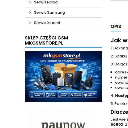
Serwis Nokia
Serwis Samsung
Serwis Xiaomi
OPIS
SKLEP CZĘŚCI GSM
Jak w
MKGSMSTORE.PL
1. Dokona
2. Spakuj
3. Dołącz
adres 
numer
ewentu
ewentu
4. Nastę
5. Po otr
Dlacze
Jest wie
5080X.
Z