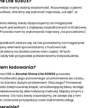
ne Lite 5080X?
klientów mamy dobrą wiadomość. Rozumiejąc z jakimi
żliwe, staramy się wykonać naprawę „od ręki”, w
enia wtedy, kiedy dysponujemy na magazynie
ch jest jednym z najlepiej zaopatrzonych w Krakowie,
 Pozwala nam to wykonywać naprawy „na poczekaniu”,
ypadkach zdarza się, że nie posiadamy na magazynie
gany element sprowadzamy z hurtowni lub
otrzebny na dostarczenie nam części. W tych
Każdy taki przypadek potwierdzamy indywidualnie,
zdem ładowania?
ania USB w
Alcatel Shine Lite 5080X
pozwala
zie możliwości jego ponownego uruchomienia do czasu,
est to bardzo dużym problemem. Dlaczego? Ponieważ
iada zdejmowanej klapki, umożliwiającej łatwy dostęp
i naładowanie tą alternatywną metodą. Między innymi z
nia. Od razu kiedy zauważymy, że dzieje się z nim
 i znacznie przyspieszy czas wykonania usługi.
erwisie?