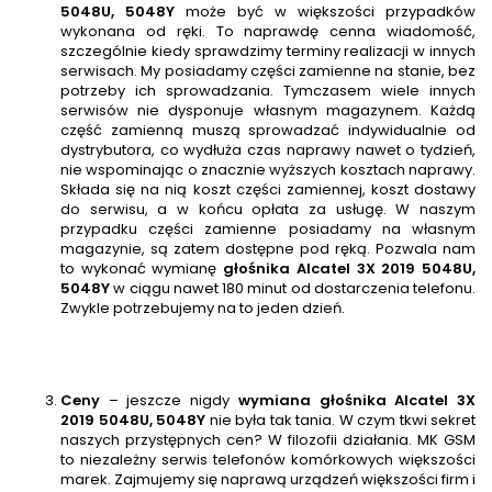
5048U, 5048Y
może być w większości przypadków
wykonana od ręki. To naprawdę cenna wiadomość,
szczególnie kiedy sprawdzimy terminy realizacji w innych
serwisach. My posiadamy części zamienne na stanie, bez
potrzeby ich sprowadzania. Tymczasem wiele innych
serwisów nie dysponuje własnym magazynem. Każdą
część zamienną muszą sprowadzać indywidualnie od
dystrybutora, co wydłuża czas naprawy nawet o tydzień,
nie wspominając o znacznie wyższych kosztach naprawy.
Składa się na nią koszt części zamiennej, koszt dostawy
do serwisu, a w końcu opłata za usługę. W naszym
przypadku części zamienne posiadamy na własnym
magazynie, są zatem dostępne pod ręką. Pozwala nam
to wykonać wymianę
głośnika
Alcatel 3X 2019 5048U,
5048Y
w ciągu nawet 180 minut od dostarczenia telefonu.
Zwykle potrzebujemy na to jeden dzień.
Ceny
– jeszcze nigdy
wymiana głośnika Alcatel 3X
2019 5048U, 5048Y
nie była tak tania. W czym tkwi sekret
naszych przystępnych cen? W filozofii działania. MK GSM
to niezależny serwis telefonów komórkowych większości
marek. Zajmujemy się naprawą urządzeń większości firm i