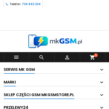
Telefon:
736 842 224
0



shopping_cart
SERWIS MK GSM
MARKI
SKLEP CZĘŚCI GSM MKGSMSTORE.PL
PRZELEWY24