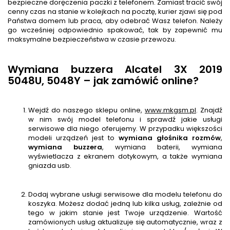
bezpieczne doręczenia paczki z telefonem. Zamiast tracić swój
cenny czas na stanie w kolejkach na pocztę, kurier zjawi się pod
Państwa domem lub praca, aby odebrać Wasz telefon. Należy
go wcześniej odpowiednio spakować, tak by zapewnić mu
maksymalne bezpieczeństwa w czasie przewozu.
Wymiana buzzera Alcatel 3X 2019
5048U, 5048Y – jak zamówić online?
Wejdź do naszego sklepu online,
www.mkgsm.pl
. Znajdź
w nim swój model telefonu i sprawdź jakie usługi
serwisowe dla niego oferujemy. W przypadku większości
modeli urządzeń jest to
wymiana głośnika rozmów
,
wymiana buzzera
, wymiana baterii, wymiana
wyświetlacza z ekranem dotykowym, a także wymiana
gniazda usb.
Dodaj wybrane usługi serwisowe dla modelu telefonu do
koszyka. Możesz dodać jedną lub kilka usług, zależnie od
tego w jakim stanie jest Twoje urządzenie. Wartość
zamówionych usług aktualizuje się automatycznie, wraz z