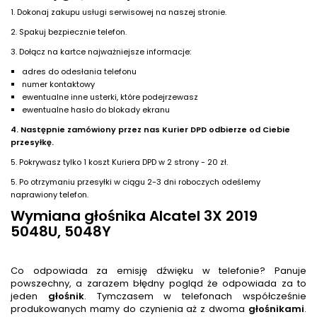
1. Dokonaj zakupu usługi serwisowej na naszej stronie.
2. Spakuj bezpiecznie telefon.
3. Dołącz na kartce najważniejsze informacje:
adres do odesłania telefonu
numer kontaktowy
ewentualne inne usterki, które podejrzewasz
ewentualne hasło do blokady ekranu
4. Następnie zamówiony przez nas Kurier DPD odbierze od Ciebie
przesyłkę.
5. Pokrywasz tylko 1 koszt Kuriera DPD w 2 strony - 20 zł.
5. Po otrzymaniu przesyłki w ciągu 2-3 dni roboczych odeślemy
naprawiony telefon.
Wymiana głośnika Alcatel 3X 2019
5048U, 5048Y
Co odpowiada za emisję dźwięku w telefonie? Panuje
powszechny, a zarazem błędny pogląd że odpowiada za to
jeden
głośnik
. Tymczasem w telefonach współcześnie
produkowanych mamy do czynienia aż z dwoma
głośnik
ami
.