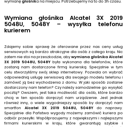
wymianę
głośnik
a na miejscu. Potrzebujemy na to do 3h czasu.
Wymiana głośnika Alcatel 3X 2019
5048U, 5048Y – wysyłka telefonu
kurierem
Zdajemy sobie sprawę że oferowane przez nas ceny usług
serwisowych są bardzo atrakcyjne dla osób z całego kraju. Nic
zatem nie stoi na przeszkodzie, aby
wymiana głośnika
Alcatel
3X 2019 5048U, 5048Y
była wykonana dla telefonów, które
zostaną nam dostarczone firmą kurierską. Specjalnie w tym
celu stworzyliśmy swój sklep internetowy. Pozwala on wybrać
odpowiednią usługę serwisową dla swojego modelu telefonu i
zamówić ją bez wychodzenia z domu. W jaki sposób zostanie
dostarczony nam telefon? Czy należy samodzielnie go wysyłać
pocztą? Owszem, jest taka możliwość dla osób, które bardzo
chcą w ten sposób doręczyć nam urządzenie. Jest jednak
również inny, o wiele wygodniejszy sposób by doręczyć nam
smartfon
Alcatel 3X 2019 5048U, 5048Y
do naprawy.
Specjalnie dla Państwa wygody możemy zamówić kuriera po
odbiór przesyłki. Współpracujemy z największymi i najlepszymi
firmami kurierskimi w kraju, które gwarantują szybkie i