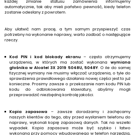
każdej zmianie statusu zamówienia informujemy
automatycznie, tak aby mieli państwo pewność, kiedy telefon
zostanie odesłany z powrotem.
Aby ułatwić nam pracę, a tym samym przyspieszyć czas
potrzebny na wykonanie naprawy, warto zadbać o następujące
rzeczy.
Kod PIN i kod blokady ekranu
– często otrzymujemy
urządzenia, w których ma zostać wykonana
wymiana
głośnika w
Alcatel 3X 2019 5048U, 5048Y
. O ile do samej
fizycznej wymiany nie musimy włączać urządzenia, o tyle do
sprawdzenia prawidłowego działania nowej części jest to już
konieczne. Prosimy zawsze o przekazanie nam kodu PIN lub
kodu do odblokowania klawiatury, abyśmy mogli
przeprowadzić niezbędną kontrolę jakości.
Kopia zapasowa
– zawsze doradzamy i zachęcamy
naszych klientów do tego, aby przed wysłaniem telefonu do
naprawy, wykonali kopię zapasową danych. Tak na wszelki
wypadek. Kopia zapasowa może być szybko i łatwo
wykonana przy pomocy wbudowanego w telefon narzędzia,