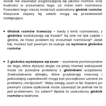
wszak nie zauważyć pogarszającej się jakości rozmów oraz
trudności w zrozumieniu tego, co mówi nam rozmówca.
Powodem tego rzeczy może być uszkodzony
głośnik rozmów
.
Klasyczne objawy tej usterki mogą się przedstawiać
następująco.
Głośnik rozmów trzeszczy
– kiedy z kimś rozmawiasz, z
głośnik
a
wydobywają się trzaski? Są one na tyle częste i
głośne, że masz problem by zrozumieć rozmówcę? Jeżeli
tak, możesz być pewnym że szykuje się
wymiana głośnika
rozmów.
Z głośnika wydobywa się szum
– szumienie porównywalne
do tego, które słyszysz stojąc na plaży również wskazywać
może na poważne problemy z
głośnik
iem
urządzenia.
Zniekształcenia dźwięku, które przybierają miarową i
jednostajną częstotliwość mogą być początkowo uznane za
problemy „na łączach”. Słaby zasięg, szum w tle. Dopiero po
pewnym czasie użytkownik może zauważyć że jednak nie to
jest problemem. Co zatem? Będzie to uszkodzony
głośnik
rozmów
w telefonie.