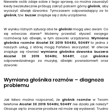
Niewiele osób zdaje sobie z tego sprawę, co można zauważyć
kiedy bezskutecznie próbują zakryć palcem górny
głośnik
, aby
wyciszyć dźwięk dzwonka. Tymczasem odpowiadający za to
głośnik
, tzw.
buzzer
znajduje się z dołu urządzenia.
W wyniku różnych sytuacji oba te
głośnik
i
mogą ulec awarii. Co
się wówczas stanie? Możemy przestać słyszeć swojego
rozmówcę lub dźwięki, w tym dzwonki urządzenia.
Wymiana
głośnika rozmów
Alcatel 3X 2019 5048U, 5048Y
to jedna z
naszych usług, z której mogą Państwo skorzystać. W ofercie
znajduje się również
wymiana głośnika dzwonka buzzera
Alcatel 3X 2019 5048U, 5048Y
, czyli
głośnik
a
odpowiedzialnego za muzykę, dźwięki powiadomień oraz
dzwonki.
Wymiana głośnika rozmów – diagnoza
problemu
Jak łatwo można rozpoznać, że
głośnik
rozmów
w Twoim
telefonie
Alcatel 3X 2019 5048U, 5048Y
nie działa jak należy?
Okazuje się to znacznie prostsze niż może się wydawać. Trudno