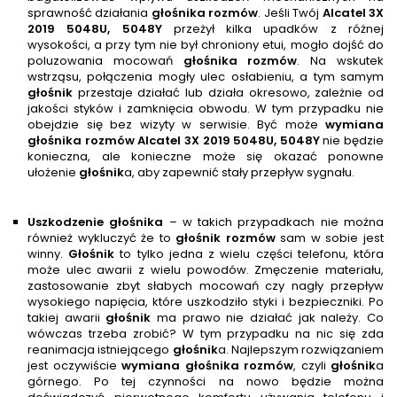
sprawność działania
głośnika rozmów
. Jeśli Twój
Alcatel 3X
2019 5048U, 5048Y
przeżył kilka upadków z różnej
wysokości, a przy tym nie był chroniony etui, mogło dojść do
poluzowania mocowań
głośnika rozmów
. Na wskutek
wstrząsu, połączenia mogły ulec osłabieniu, a tym samym
głośnik
przestaje działać lub działa okresowo, zależnie od
jakości styków i zamknięcia obwodu. W tym przypadku nie
obejdzie się bez wizyty w serwisie. Być może
wymiana
głośnika rozmów
Alcatel 3X 2019 5048U, 5048Y
nie będzie
konieczna, ale konieczne może się okazać ponowne
ułożenie
głośnik
a, aby zapewnić stały przepływ sygnału.
Uszkodzenie głośnika
– w takich przypadkach nie można
również wykluczyć że to
głośnik rozmów
sam w sobie jest
winny.
Głośnik
to tylko jedna z wielu części telefonu, która
może ulec awarii z wielu powodów. Zmęczenie materiału,
zastosowanie zbyt słabych mocowań czy nagły przepływ
wysokiego napięcia, które uszkodziło styki i bezpieczniki. Po
takiej awarii
głośnik
ma prawo nie działać jak należy. Co
wówczas trzeba zrobić? W tym przypadku na nic się zda
reanimacja istniejącego
głośnik
a. Najlepszym rozwiązaniem
jest oczywiście
wymiana głośnika rozmów
, czyli
głośnik
a
górnego. Po tej czynności na nowo będzie można