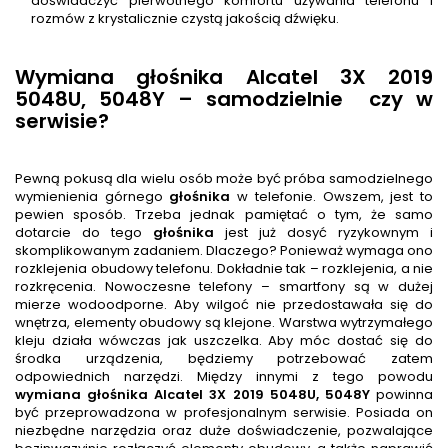
doświadczyć pierwotnego komfortu używania telefonu i
rozmów z krystalicznie czystą jakością dźwięku.
Wymiana głośnika Alcatel 3X 2019
5048U, 5048Y – samodzielnie
czy w
serwisie?
Pewną pokusą dla wielu osób może być próba samodzielnego
wymienienia górnego
głośnik
a
w telefonie. Owszem, jest to
pewien sposób. Trzeba jednak pamiętać o tym, że samo
dotarcie do tego
głośnik
a
jest już dosyć ryzykownym i
skomplikowanym zadaniem. Dlaczego? Ponieważ wymaga ono
rozklejenia obudowy telefonu. Dokładnie tak – rozklejenia, a nie
rozkręcenia. Nowoczesne telefony – smartfony są w dużej
mierze wodoodporne. Aby wilgoć nie przedostawała się do
wnętrza, elementy obudowy są klejone. Warstwa wytrzymałego
kleju działa wówczas jak uszczelka. Aby móc dostać się do
środka urządzenia, będziemy potrzebować zatem
odpowiednich narzędzi. Między innymi z tego powodu
wymiana głośnika
Alcatel 3X 2019 5048U, 5048Y
powinna
być przeprowadzona w profesjonalnym serwisie. Posiada on
niezbędne narzędzia oraz duże doświadczenie, pozwalające