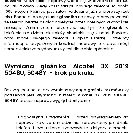
buzzera
. Koszt takiej naprawy waha się w przedziale od 100
do 200 złotych, kiedy koszt zakupu nowego telefonu to około
1000 złotych. Różnica jest zatem widoczna już na pierwszy rzut
oka. Ponadto, po wymianie
głośnik
a
na nowy, mamy pewność
że telefon będzie działać należycie przez kolejnych kilkanaście
miesięcy. Zanim zatem przerazisz się tym, że
głośnik
w
telefonie nie działa jak należy, skontaktuj się z nami. Powiedz
nam model swojego telefonu i opisz usterkę. Udzielimy
informacji o przybliżonych kosztach naprawy, tak abyś mógł
samodzielnie zdecydować czy jest dla ciebie opłacalna.
Wymiana głośnika Alcatel 3X 2019
5048U, 5048Y - krok po kroku
Bez względu na to, czy wymiany wymaga
głośnik rozmów
czy
potrzebna jest
wymiana buzzera
Alcatel 3X 2019 5048U,
5048Y
, proces naprawy wygląd identycznie.
Diagnostyka urządzenia
– przed przystąpieniem do
naprawy, zawsze samodzielnie sprawdzamy jak działa
telefon i czy usterka rzeczywiście dotyczy elementu,