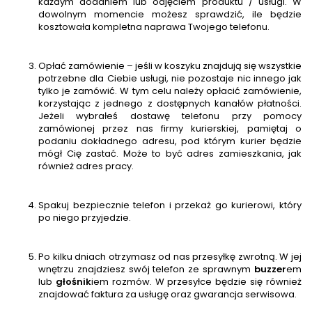
każdym dodaniem lub odjęciem produktu / usługi. W
dowolnym momencie możesz sprawdzić, ile będzie
kosztowała kompletna naprawa Twojego telefonu.
Opłać zamówienie – jeśli w koszyku znajdują się wszystkie
potrzebne dla Ciebie usługi, nie pozostaje nic innego jak
tylko je zamówić. W tym celu należy opłacić zamówienie,
korzystając z jednego z dostępnych kanałów płatności.
Jeżeli wybrałeś dostawę telefonu przy pomocy
zamówionej przez nas firmy kurierskiej, pamiętaj o
podaniu dokładnego adresu, pod którym kurier będzie
mógł Cię zastać. Może to być adres zamieszkania, jak
również adres pracy.
Spakuj bezpiecznie telefon i przekaż go kurierowi, który
po niego przyjedzie.
Po kilku dniach otrzymasz od nas przesyłkę zwrotną. W jej
wnętrzu znajdziesz swój telefon ze sprawnym
buzzer
em
lub
głośnik
iem rozmów. W przesyłce będzie się również
znajdować faktura za usługę oraz gwarancja serwisowa.