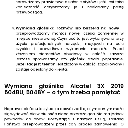
sprawdzamy prawidłowe działanie styków i jeśli jest taka
konieczność oczyszczamy je i nakładamy pastę
przewodzącą.
Wymiana głośnika rozmów lub buzzera na nowy
–
przeprowadzamy montaż nowej części zamiennej w
miejsce niesprawnej. Czynność ta jest wykonywana przy
użyciu profesjonalnych narzędzi, mających na celu
szybkie i prawidłowe wykonanie montażu. Przed
złożeniem elementów obudowy w całość, zawsze
jeszcze sprawdzamy czy
głośnik
działa poprawnie.
Jeżeli tak jest, telefon jest złożony w całość, zapakowany i
zostaje odesłany do klienta.
Wymiana głośnika Alcatel 3X 2019
5048U, 5048Y – o tym trzeba pamiętać
Naprawa telefonu to sytuacja dosyć rzadka, a tym samym może
się wydawać dla wielu osób nieco przerażająca. Nie ma jednak
powodów do obaw. Korzystając z naszych usług, zostaną
Państwo przeprowadzeni przez cały proces zamówienia. O