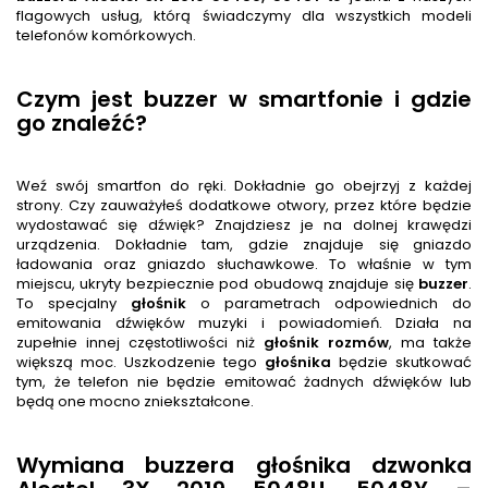
flagowych usług, którą świadczymy dla wszystkich modeli
telefonów komórkowych.
Czym jest buzzer w smartfonie i gdzie
go znaleźć?
Weź swój smartfon do ręki. Dokładnie go obejrzyj z każdej
strony. Czy zauważyłeś dodatkowe otwory, przez które będzie
wydostawać się dźwięk? Znajdziesz je na dolnej krawędzi
urządzenia. Dokładnie tam, gdzie znajduje się gniazdo
ładowania oraz gniazdo słuchawkowe. To właśnie w tym
miejscu, ukryty bezpiecznie pod obudową znajduje się
buzzer
.
To specjalny
głośnik
o parametrach odpowiednich do
emitowania dźwięków muzyki i powiadomień. Działa na
zupełnie innej częstotliwości niż
głośnik rozmów
, ma także
większą moc. Uszkodzenie tego
głośnik
a
będzie skutkować
tym, że telefon nie będzie emitować żadnych dźwięków lub
będą one mocno zniekształcone.
Wymiana buzzera głośnika dzwonka