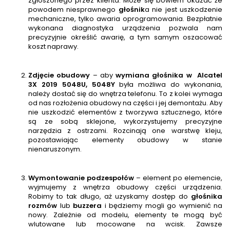
zgłoszonego przez klienta. Może się bowiem okazać że
powodem niesprawnego
głośnik
a nie jest uszkodzenie
mechaniczne, tylko awaria oprogramowania. Bezpłatnie
wykonana diagnostyka urządzenia pozwala nam
precyzyjnie określić awarię, a tym samym oszacować
koszt naprawy.
Zdjęcie obudowy
– aby
wymiana głośnika w
Alcatel
3X 2019 5048U, 5048Y
była możliwa do wykonania,
należy dostać się do wnętrza telefonu. To z kolei wymaga
od nas rozłożenia obudowy na części i jej demontażu. Aby
nie uszkodzić elementów z tworzywa sztucznego, które
są ze sobą sklejone, wykorzystujemy precyzyjne
narzędzia z ostrzami. Rozcinają one warstwę kleju,
pozostawiając elementy obudowy w stanie
nienaruszonym.
Wymontowanie podzespołów
– element po elemencie,
wyjmujemy z wnętrza obudowy części urządzenia.
Robimy to tak długo, aż uzyskamy dostęp do
głośnika
rozmów
lub
buzzera
i będziemy mogli go wymienić na
nowy. Zależnie od modelu, elementy te mogą być
wlutowane lub mocowane na wcisk. Zawsze