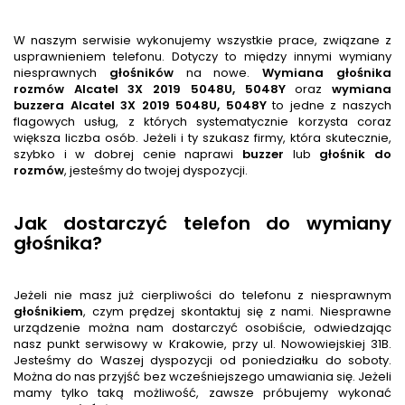
W naszym serwisie wykonujemy wszystkie prace, związane z
usprawnieniem telefonu. Dotyczy to między innymi wymiany
niesprawnych
głośnik
ów
na nowe.
Wymiana głośnika
rozmów
Alcatel 3X 2019 5048U, 5048Y
oraz
wymiana
buzzera
Alcatel 3X 2019 5048U, 5048Y
to jedne z naszych
flagowych usług, z których systematycznie korzysta coraz
większa liczba osób. Jeżeli i ty szukasz firmy, która skutecznie,
szybko i w dobrej cenie naprawi
buzzer
lub
głośnik
do
rozmów
, jesteśmy do twojej dyspozycji.
Jak dostarczyć telefon do wymiany
głośnika?
Jeżeli nie masz już cierpliwości do telefonu z niesprawnym
głośnik
iem
, czym prędzej skontaktuj się z nami. Niesprawne
urządzenie można nam dostarczyć osobiście, odwiedzając
nasz punkt serwisowy w Krakowie, przy ul. Nowowiejskiej 31B.
Jesteśmy do Waszej dyspozycji od poniedziałku do soboty.
Można do nas przyjść bez wcześniejszego umawiania się. Jeżeli
mamy tylko taką możliwość, zawsze próbujemy wykonać