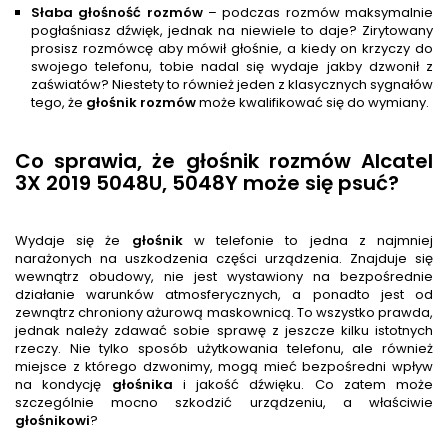
Słaba głośność rozmów
– podczas rozmów maksymalnie
pogłaśniasz dźwięk, jednak na niewiele to daje? Zirytowany
prosisz rozmówcę aby mówił głośnie, a kiedy on krzyczy do
swojego telefonu, tobie nadal się wydaje jakby dzwonił z
zaświatów? Niestety to również jeden z klasycznych sygnałów
tego, że
głośnik rozmów
może kwalifikować się do wymiany.
Co sprawia, że głośnik rozmów Alcatel
3X 2019 5048U, 5048Y może się psuć?
Wydaje się że
głośnik
w telefonie to jedna z najmniej
narażonych na uszkodzenia części urządzenia. Znajduje się
wewnątrz obudowy, nie jest wystawiony na bezpośrednie
działanie warunków atmosferycznych, a ponadto jest od
zewnątrz chroniony ażurową maskownicą. To wszystko prawda,
jednak należy zdawać sobie sprawę z jeszcze kilku istotnych
rzeczy. Nie tylko sposób użytkowania telefonu, ale również
miejsce z którego dzwonimy, mogą mieć bezpośredni wpływ
na kondycję
głośnik
a
i jakość dźwięku. Co zatem może
szczególnie mocno szkodzić urządzeniu, a właściwie
głośnik
owi
?