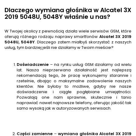
Dlaczego wymiana głośnika w Alcatel 3X
2019 5048U, 5048Y właśnie u nas?
W Twojej okolicy z pewnością działa wiele serwisów GSM, które
oferują różnego rodzaju naprawy smartfonów
Alcatel 3X 2019
5048U, 5048Y
. Dlaczego zatem miałbyś skorzystać z naszych
usług, tym bardziej jeśli nie działamy w Twoim mieście?
Doświadczenie
– na rynku usług GSM działamy od wielu
lat. Nasza nieprzerwana działalność jest najlepszą
rekomendacją tego, że pracę wykonujemy starannie i
rzetelnie, dbając o maksymalne zadowolenie naszych
klientów. Nie byłoby to możliwe, gdyby nie nasze
doświadczenie i ciągłe pogłębiane umiejętności.
Pozwalają one nam sprawnie, skutecznie i tanio
naprawiać nawet najnowsze telefony, oferując jakość tak
samo wysoką jak w autoryzowanych serwisach.
Części zamienne
–
wymiana głośnika
Alcatel 3X 2019