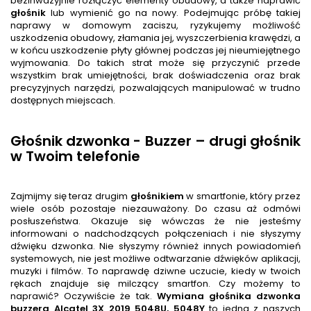
bezinwazyjnie rozłączyć elementy obudowy, a także naprawić
głośnik
lub wymienić go na nowy. Podejmując próbę takiej
naprawy w domowym zaciszu, ryzykujemy możliwość
uszkodzenia obudowy, złamania jej, wyszczerbienia krawędzi, a
w końcu uszkodzenie płyty głównej podczas jej nieumiejętnego
wyjmowania. Do takich strat może się przyczynić przede
wszystkim brak umiejętności, brak doświadczenia oraz brak
precyzyjnych narzędzi, pozwalających manipulować w trudno
dostępnych miejscach.
Głośnik dzwonka - Buzzer – drugi głośnik
w Twoim telefonie
Zajmijmy się teraz drugim
głośnik
iem
w smartfonie, który przez
wiele osób pozostaje niezauważony. Do czasu aż odmówi
posłuszeństwa. Okazuje się wówczas że nie jesteśmy
informowani o nadchodzących połączeniach i nie słyszymy
dźwięku dzwonka. Nie słyszymy również innych powiadomień
systemowych, nie jest możliwe odtwarzanie dźwięków aplikacji,
muzyki i filmów. To naprawdę dziwne uczucie, kiedy w twoich
rękach znajduje się milczący smartfon. Czy możemy to
naprawić? Oczywiście że tak.
Wymiana głośnika dzwonka
buzzera
Alcatel 3X 2019 5048U, 5048Y
to jedna z naszych