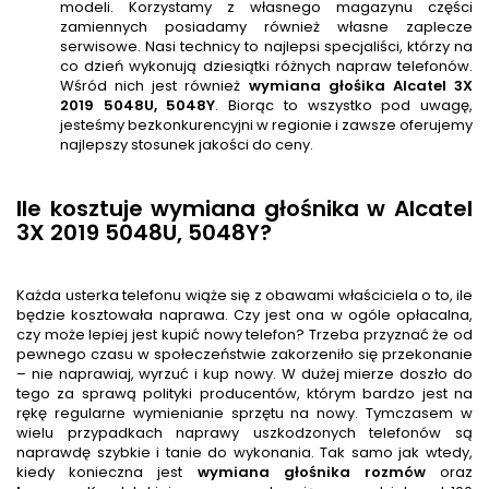
modeli. Korzystamy z własnego magazynu części
zamiennych posiadamy również własne zaplecze
serwisowe. Nasi technicy to najlepsi specjaliści, którzy na
co dzień wykonują dziesiątki różnych napraw telefonów.
Wśród nich jest również
wymiana głośika
Alcatel 3X
2019 5048U, 5048Y
. Biorąc to wszystko pod uwagę,
jesteśmy bezkonkurencyjni w regionie i zawsze oferujemy
najlepszy stosunek jakości do ceny.
Ile kosztuje wymiana głośnika w Alcatel
3X 2019 5048U, 5048Y?
Każda usterka telefonu wiąże się z obawami właściciela o to, ile
będzie kosztowała naprawa. Czy jest ona w ogóle opłacalna,
czy może lepiej jest kupić nowy telefon? Trzeba przyznać że od
pewnego czasu w społeczeństwie zakorzeniło się przekonanie
– nie naprawiaj, wyrzuć i kup nowy. W dużej mierze doszło do
tego za sprawą polityki producentów, którym bardzo jest na
rękę regularne wymienianie sprzętu na nowy. Tymczasem w
wielu przypadkach naprawy uszkodzonych telefonów są
naprawdę szybkie i tanie do wykonania. Tak samo jak wtedy,
kiedy konieczna jest
wymiana głośnika rozmów
oraz