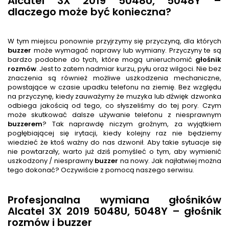
Alcatel 3X 2019 5048U, 5048Y –
dlaczego może być konieczna?
W tym miejscu ponownie przyjrzymy się przyczyną, dla których
buzzer
może wymagać naprawy lub wymiany. Przyczyny te są
bardzo podobne do tych, które mogą unieruchomić
głośnik
rozmów
. Jest to zatem nadmiar kurzu, pyłu oraz wilgoci. Nie bez
znaczenia są również możliwe uszkodzenia mechaniczne,
powstające w czasie upadku telefonu na ziemię. Bez względu
na przyczynę, kiedy zauważymy że muzyka lub dźwięk dzwonka
odbiega jakością od tego, co słyszeliśmy do tej pory. Czym
może skutkować dalsze używanie telefonu z niesprawnym
buzzer
em
? Tak naprawdę niczym groźnym, za wyjątkiem
pogłębiającej się irytacji, kiedy kolejny raz nie będziemy
wiedzieć że ktoś ważny do nas dzwonił. Aby takie sytuacje się
nie powtarzały, warto już dziś pomyśleć o tym, aby wymienić
uszkodzony / niesprawny
buzzer
na nowy. Jak najłatwiej można
tego dokonać? Oczywiście z pomocą naszego serwisu.
Profesjonalna wymiana głośników
Alcatel 3X 2019 5048U, 5048Y – głośnik
rozmów i buzzer