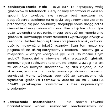
Zanieczyszczenia stałe
– czyli kurz. To największy wróg
głośnik
ów
w telefonach. Kiedy nosimy smartfona w kieszeni
spodni lub torebce, siłą rzeczy jest narażony na
bezpośrednie działanie kurzu i pyłu. Jego niewielkie ziarenka
przedostają się pod obudowę, znajdując sobie drogę przez
niewielkie otwory osłony ażurowej. Kiedy będzie ich na tyle
dużo wewnątrz urządzenia, mogą osiadać na membranie
głośnik
a
, powodując zniekształcenia i wprawiając dźwięk w
rezonans. Efektem tego są liczne sprzężenia, trzaski, odbicia i
ogólnie niewyraźna jakość rozmów. Stan ten może się
pogarszać im dłużej korzystamy z telefonu i nosimy go w
miejscach, w których występuje pył i kurz. Co można z tym
zrobić? Samodzielnie niewiele. Aby wyczyścić
głośnik
,
konieczne jest rozłożenie telefonu na części. Z uwagi na fakt
że obudowy nowych smartfonów są dziś klejone, a nie
skręcane, zadanie to należy powierzyć doświadczonemu
serwisowi. Mamy wówczas pewność że czyszczenie lub
wymiana głośnika rozmów w
Alcatel 3X 2019 5048U,
5048Y
przebiegnie prawidłowo i bez najmniejszych
problemów.
Uszkodzenia mechaniczne
– nie można również
bagatelizować wpływu uszkodzeń mechanicznych na