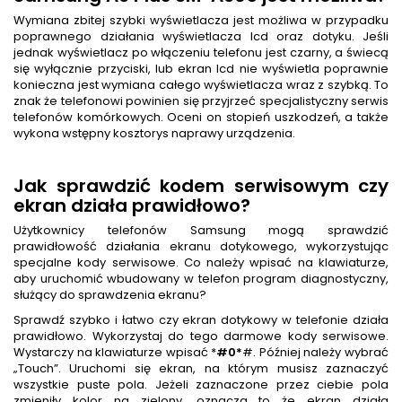
Wymiana zbitej szybki wyświetlacza jest możliwa w przypadku
poprawnego działania wyświetlacza lcd oraz dotyku. Jeśli
jednak wyświetlacz po włączeniu telefonu jest czarny, a świecą
się wyłącznie przyciski, lub ekran lcd nie wyświetla poprawnie
konieczna jest wymiana całego wyświetlacza wraz z szybką. To
znak że telefonowi powinien się przyjrzeć specjalistyczny serwis
telefonów komórkowych. Oceni on stopień uszkodzeń, a także
wykona wstępny kosztorys naprawy urządzenia.
Jak sprawdzić kodem serwisowym czy
ekran działa prawidłowo?
Użytkownicy telefonów Samsung mogą sprawdzić
prawidłowość działania ekranu dotykowego, wykorzystując
specjalne kody serwisowe. Co należy wpisać na klawiaturze,
aby uruchomić wbudowany w telefon program diagnostyczny,
służący do sprawdzenia ekranu?
Sprawdź szybko i łatwo czy ekran dotykowy w telefonie działa
prawidłowo. Wykorzystaj do tego darmowe kody serwisowe.
Wystarczy na klawiaturze wpisać *
#0*
#. Później należy wybrać
„Touch”. Uruchomi się ekran, na którym musisz zaznaczyć
wszystkie puste pola. Jeżeli zaznaczone przez ciebie pola
zmieniły kolor na zielony, oznacza to że ekran działa