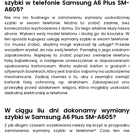
szybki w telefonie Samsung A6 Plus SM-
A605?
Nie ma nic trudnego w zamówieniu wymiany uszkodzonej
szybki w swoim telefonie. Można to zrobić zdalnie, bez
konieczności wychodzenia z domu. Do tego właśnie służy nasza
strona. Wybierz swój model telefonu i dodaj go do koszyka. W
ten sposób kupujesz usługę wymiany szybki w swoim telefonie.
Co musisz zrobić, abyśmy mogli wykonać tę usługę? Przede
wszystkim wysłać do nas swój telefon. Pamiętaj o jego solidnym
zapakowaniu. Najlepiej to zrobić poprzez owinięcie telefonu
folią bąbelkową, a następnie umieszczenie w dopasowanym
opakowaniu kartonowym. Warto wybrać karton o grubych i
sztywnych ściankach, który jest bardzo odporny na uszkodzenia
mechaniczne. Zadbaj również o to, aby z zewnątrz owinąć
kartonik folią ochronną, np. stretchem. Zabezpiecza ono
przesyłkę przed działaniem wilgoci, która mogłaby uszkodzić
delikatną elektronikę w telefonie.
W ciągu ilu dni dokonamy wymiany
szybki w Samsung A6 Plus SM-A605?
Z jak długim czasem oczekiwania należy się liczyć w przypadku
zamówienia wymiany szybki w telefonie? Czas ten nie