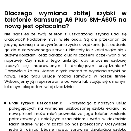
Dlaczego wymiana zbitej szybki w
telefonie Samsung A6 Plus SM-A605 na
nową jest opłacalna?
Nie sądziłeś że twój telefon z uszkodzoną szybką uda się
uratować? Podobnie myśli wiele osób. Są oni przekonani że
jedyną szansą na przywrócenie życia urządzeniu jest oddanie
go do autoryzowanego serwisu. Niestety to z kolei wiąże się z
dużymi kosztami oraz bardzo długim czasem oczekiwania na
naprawę. Czy można tego uniknąć, aby znacznie szybciej
cieszyć się naprawionym i działającym urządzeniem?
Oczywiście że tak. Jedna z tych metod to wymiana szybki na
nową. Tego typu usługę można zamówić w naszej firmie.
Wykonujemy ją nieprzerwanie od wielu lat, stając się uznanym
lokalnym ekspertem w tej dziedzinie.
Brak ryzyka uszkodzenia
– korzystając z naszych usług
polegających na wymianie uszkodzonej szybki ekranu na
nową, klient może mieć pewność że jego telefon zostanie
potraktowany z należytym szacunkiem i wróci w dokładnie
takim stanie, w jakim został do nas przekazany. Oczywiście
jedyną różnicą będzie nowa, sprawnie działająca szybka