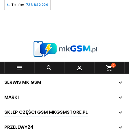
Telefon:
736 842 224
0



shopping_cart
SERWIS MK GSM
MARKI
SKLEP CZĘŚCI GSM MKGSMSTORE.PL
PRZELEWY24