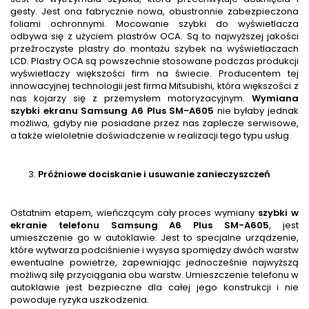
gesty. Jest ona fabrycznie nowa, obustronnie zabezpieczona
foliami ochronnymi. Mocowanie szybki do wyświetlacza
odbywa się z użyciem plastrów OCA. Są to najwyższej jakości
przeźroczyste plastry do montażu szybek na wyświetlaczach
LCD. Plastry OCA są powszechnie stosowane podczas produkcji
wyświetlaczy większości firm na świecie. Producentem tej
innowacyjnej technologii jest firma Mitsubishi, która większości z
nas kojarzy się z przemysłem motoryzacyjnym.
Wymiana
szybki ekranu Samsung A6 Plus SM-A605
nie byłaby jednak
możliwa, gdyby nie posiadane przez nas zaplecze serwisowe,
a także wieloletnie doświadczenie w realizacji tego typu usług.
Próżniowe dociskanie i usuwanie zanieczyszczeń
Ostatnim etapem, wieńczącym cały proces wymiany
szybki w
ekranie telefonu Samsung A6 Plus SM-A605
, jest
umieszczenie go w autoklawie. Jest to specjalne urządzenie,
które wytwarza podciśnienie i wysysa spomiędzy dwóch warstw
ewentualne powietrze, zapewniając jednocześnie najwyższą
możliwą siłę przyciągania obu warstw. Umieszczenie telefonu w
autoklawie jest bezpieczne dla całej jego konstrukcji i nie
powoduje ryzyka uszkodzenia.