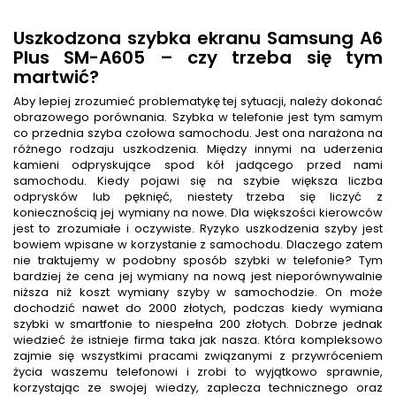
Uszkodzona szybka ekranu Samsung A6
Plus SM-A605 – czy trzeba się tym
martwić?
Aby lepiej zrozumieć problematykę tej sytuacji, należy dokonać
obrazowego porównania. Szybka w telefonie jest tym samym
co przednia szyba czołowa samochodu. Jest ona narażona na
różnego rodzaju uszkodzenia. Między innymi na uderzenia
kamieni odpryskujące spod kół jadącego przed nami
samochodu. Kiedy pojawi się na szybie większa liczba
odprysków lub pęknięć, niestety trzeba się liczyć z
koniecznością jej wymiany na nowe. Dla większości kierowców
jest to zrozumiałe i oczywiste. Ryzyko uszkodzenia szyby jest
bowiem wpisane w korzystanie z samochodu. Dlaczego zatem
nie traktujemy w podobny sposób szybki w telefonie? Tym
bardziej że cena jej wymiany na nową jest nieporównywalnie
niższa niż koszt wymiany szyby w samochodzie. On może
dochodzić nawet do 2000 złotych, podczas kiedy wymiana
szybki w smartfonie to niespełna 200 złotych. Dobrze jednak
wiedzieć że istnieje firma taka jak nasza. Która kompleksowo
zajmie się wszystkimi pracami związanymi z przywróceniem
życia waszemu telefonowi i zrobi to wyjątkowo sprawnie,
korzystając ze swojej wiedzy, zaplecza technicznego oraz