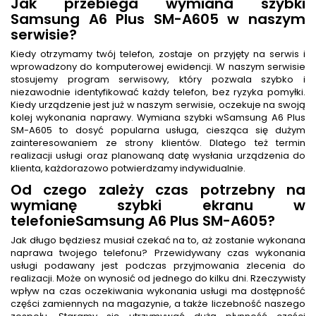
Jak przebiega wymiana szybki
Samsung A6 Plus SM-A605 w naszym
serwisie?
Kiedy otrzymamy twój telefon, zostaje on przyjęty na serwis i
wprowadzony do komputerowej ewidencji. W naszym serwisie
stosujemy program serwisowy, który pozwala szybko i
niezawodnie identyfikować każdy telefon, bez ryzyka pomyłki.
Kiedy urządzenie jest już w naszym serwisie, oczekuje na swoją
kolej wykonania naprawy. Wymiana szybki wSamsung A6 Plus
SM-A605 to dosyć popularna usługa, ciesząca się dużym
zainteresowaniem ze strony klientów. Dlatego też termin
realizacji usługi oraz planowaną datę wysłania urządzenia do
klienta, każdorazowo potwierdzamy indywidualnie.
Od czego zależy czas potrzebny na
wymianę szybki ekranu w
telefonieSamsung A6 Plus SM-A605?
Jak długo będziesz musiał czekać na to, aż zostanie wykonana
naprawa twojego telefonu? Przewidywany czas wykonania
usługi podawany jest podczas przyjmowania zlecenia do
realizacji. Może on wynosić od jednego do kilku dni. Rzeczywisty
wpływ na czas oczekiwania wykonania usługi ma dostępność
części zamiennych na magazynie, a także liczebność naszego