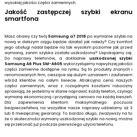
wysokiej jakości części zamiennych.
Jakość zastępczej szybki ekranu
smartfona
Masz obawy czy twój
Samsung a7 2018
po wymianie szybki na
nową w dalszym ciągu będzie działać jak należy? Czy komfort
jego obsługi nadal będzie na tak wysokim poziomie jak przed
wymianą, zanim szybka została uszkodzona? Uspokajamy cię.
Do naprawy telefonów, a dokładnie
uszkodzonej szybki
Samsung A6 Plus SM-A605
wykorzystujemy najwyższej jakości
części zamienne dostępne na rynku. Są to produkty znanych i
renomowanych firm, cieszące się dużym uznaniem i zaufaniem
wśród klientów na całym świecie. Atrakcyjna cena naszych
części zamiennych, wraz z rozsądnymi kosztami robocizny
sprawiają, że jesteśmy w stanie naprawić każdy telefon, czyniąc
wymianę ekonomiczną i przystępną cenowo na każdą kieszeń.
Dla zapewnienia klientom maksymalnego poczucia
bezpieczeństwa, na wszystkie nasze naprawy udzielamy aż 3
lub 6 miesięcznej gwarancji. To bardzo długo, zważywszy na to
że o skuteczności wymiany uszkodzonej szybki na nową, można
się przekonać już podczas pierwszego użycia telefonu.