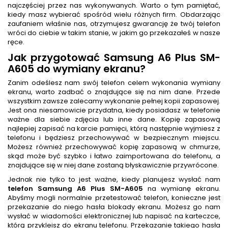
najczęściej przez nas wykonywanych. Warto o tym pamiętać,
kiedy masz wybierać spośród wielu różnych firm. Obdarzając
zaufaniem właśnie nas, otrzymujesz gwarancję że twój telefon
wróci do ciebie w takim stanie, w jakim go przekazałeś w nasze
ręce.
Jak przygotować Samsung A6 Plus SM-
A605 do wymiany ekranu?
Zanim odeślesz nam swój telefon celem wykonania wymiany
ekranu, warto zadbać o znajdujące się na nim dane. Przede
wszystkim zawsze zalecamy wykonanie pełnej kopii zapasowej.
Jest ona niesamowicie przydatna, kiedy posiadasz w telefonie
ważne dla siebie zdjęcia lub inne dane. Kopię zapasową
najlepiej zapisać na karcie pamięci, którą następnie wyjmiesz z
telefonu i będziesz przechowywać w bezpiecznym miejscu.
Możesz również przechowywać kopię zapasową w chmurze,
skąd może być szybko i łatwo zaimportowana do telefonu, a
znajdujące się w niej dane zostaną błyskawicznie przywrócone.
Jednak nie tylko to jest ważne, kiedy planujesz wysłać nam
telefon Samsung A6 Plus SM-A605
na wymianę ekranu.
Abyśmy mogli normalnie przetestować telefon, konieczne jest
przekazanie do niego hasła blokady ekranu. Możesz go nam
wysłać w wiadomości elektronicznej lub napisać na karteczce,
którą przykleisz do ekranu telefonu. Przekazanie takiego hasła