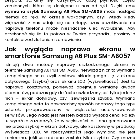
zespołu. Staramy się utrzymywać dużą płynność części
zamiennych, które są dostępne u nas od ręki. Dzięki temu
wymiana szybkiSamsung A6 Plus SM-A605
może nastąpić
niemal od ręki. W okresie wakacyjnym, czyli wtedy kiedy
większość z nas udaje się na urlopy, czas oczekiwania na
naprawę telefonu może nieznacznie ulec wydłużeniu. Aby
przekonać się ile to potrwa w Twoim przypadku, prosimy o
kontakt przed złożeniem zamówienia.
Jak wygląda naprawa ekranu w
smartfonie Samsung A6 Plus SM-A605?
Istnieją dwie metody naprawy uszkodzonego ekranu w
telefonie Samsung A6 Plus SM-A605. Pierwsza z nich to wymiana
kompletnego seta, czyli zestawu składającego się z ekranu
dotykowego (szybki) oraz ekranu LCD (wyświetlacza). Jest to
naprawa kosztowna, ponieważ obejmuje wymianę dwóch
elementów, podczas gdy de facto uszkodzony jest tylko jeden z
nich – ekran dotykowy, czyli zewnętrzna szybka. Wymiana
kompletnego seta to powszechny sposób naprawy tego typu
usterek, przeprowadzany w większości autoryzowanych
serwisów. Jego wadą jest niestety bardzo wysoka cena. Należy
tu wyraźnie zaznaczyć, że w większości jest ona generowana
nie przez szybkę – ekran dotykowy, ale kosztowny w produkcji
wyświetlacz LCD. W rzeczywistości jego wymiana nie jest
konieczna, jeśli uszkodzona została tylko szybka. Czy można