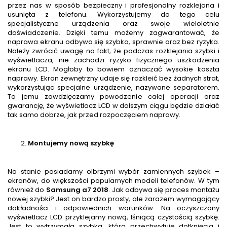
przez nas w sposób bezpieczny i profesjonalny rozklejona i
usunięta z telefonu. Wykorzystujemy do tego celu
specjalistyczne urządzenia oraz swoje wieloletnie
doświadczenie. Dzięki temu możemy zagwarantować, że
naprawa ekranu odbywa się szybko, sprawnie oraz bez ryzyka.
Należy zwrócić uwagę na fakt, że podczas rozklejania szybki i
wyświetlacza, nie zachodzi ryzyko fizycznego uszkodzenia
ekranu LCD. Mogłoby to bowiem oznaczać wysokie koszta
naprawy. Ekran zewnętrzny udaje się rozkleić bez żadnych strat,
wykorzystując specjalne urządzenie, nazywane separatorem.
To jemu zawdzięczamy powodzenie całej operacji oraz
gwarancję, że wyświetlacz LCD w dalszym ciągu będzie działać
tak samo dobrze, jak przed rozpoczęciem naprawy.
Montujemy nową szybkę
Na stanie posiadamy olbrzymi wybór zamiennych szybek –
ekranów, do większości popularnych modeli telefonów. W tym
również do
Samsung a7 2018
. Jak odbywa się proces montażu
nowej szybki? Jest on bardzo prosty, ale zarazem wymagający
dokładności i odpowiednich warunków. Na oczyszczony
wyświetlacz LCD przyklejamy nową, lśniącą czystością szybkę.
Jest to wytrzymała szybka, która przechwytuje dotknięcia i