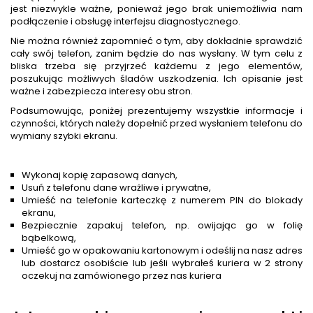
jest niezwykle ważne, ponieważ jego brak uniemożliwia nam
podłączenie i obsługę interfejsu diagnostycznego.
Nie można również zapomnieć o tym, aby dokładnie sprawdzić
cały swój telefon, zanim będzie do nas wysłany. W tym celu z
bliska trzeba się przyjrzeć każdemu z jego elementów,
poszukując możliwych śladów uszkodzenia. Ich opisanie jest
ważne i zabezpiecza interesy obu stron.
Podsumowując, poniżej prezentujemy wszystkie informacje i
czynności, których należy dopełnić przed wysłaniem telefonu do
wymiany szybki ekranu.
Wykonaj kopię zapasową danych,
Usuń z telefonu dane wrażliwe i prywatne,
Umieść na telefonie karteczkę z numerem PIN do blokady
ekranu,
Bezpiecznie zapakuj telefon, np. owijając go w folię
bąbelkową,
Umieść go w opakowaniu kartonowym i odeślij na nasz adres
lub dostarcz osobiście lub jeśli wybrałeś kuriera w 2 strony
oczekuj na zamówionego przez nas kuriera