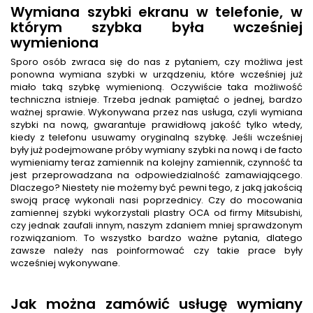
Wymiana szybki ekranu w telefonie, w
którym szybka była wcześniej
wymieniona
Sporo osób zwraca się do nas z pytaniem, czy możliwa jest
ponowna wymiana szybki w urządzeniu, które wcześniej już
miało taką szybkę wymienioną. Oczywiście taka możliwość
techniczna istnieje. Trzeba jednak pamiętać o jednej, bardzo
ważnej sprawie. Wykonywana przez nas usługa, czyli wymiana
szybki na nową, gwarantuje prawidłową jakość tylko wtedy,
kiedy z telefonu usuwamy oryginalną szybkę. Jeśli wcześniej
były już podejmowane próby wymiany szybki na nową i de facto
wymieniamy teraz zamiennik na kolejny zamiennik, czynność ta
jest przeprowadzana na odpowiedzialność zamawiającego.
Dlaczego? Niestety nie możemy być pewni tego, z jaką jakością
swoją pracę wykonali nasi poprzednicy. Czy do mocowania
zamiennej szybki wykorzystali plastry OCA od firmy Mitsubishi,
czy jednak zaufali innym, naszym zdaniem mniej sprawdzonym
rozwiązaniom. To wszystko bardzo ważne pytania, dlatego
zawsze należy nas poinformować czy takie prace były
wcześniej wykonywane.
Jak można zamówić usługę wymiany