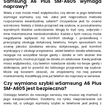
Samsung A6 Plus SM-A605 wymaga
naprawy?
Wielu z nas może mieć wątpliwości, czy ekran w jego telefonie
wymaga wymiany czy nie. Jaka jest najprostsza metoda
rozpoznania ewentualnej usterki? Oczywiście jest to ocena
wzrokowa. Należy z bliska przyjrzeć się szybce, w poszukiwaniu
wyraźnych śladów uszkodzenia. Mogą to być rysy, odpryski i
inne mechaniczne niedoskonałości. Każda z tych rzeczy może
negatywnie wpływać na komfort obsługi i prawidłową i
precyzyjną obsługę dotykową telefonu. Innym sposobem na
ocenę jakości działania ekranu dotykowego, jest komfort
wynikający z obsługi urządzenia. Jeżeli telefon działa właściwie,
reaguje na wszystkie twoje gesty i działa w nim skaner linii
papilarnych, można przyjąć że działa on właściwie. Kiedy jednak
masz wątpliwości, czy telefon należycie działa na twoje gesty i
dotknięcia, jest to powód do bliższego przyjrzenia się szybce.
Może się bowiem okazać, ze znajdziemy na niej pewne
mankamenty. Kwalifikują one już telefon do naprawy w serwisie.
Czy wymiana szybki wSamsung A6 Plus
SM-A605 jest bezpieczna?
Oddając telefon do naszego serwisu, nie musisz się martwić o
jego bezpieczeństwo. Działamy na rynku nieprzerwanie od
wielu lat, a usługa wymiany szybki w telefonie jest jedną z