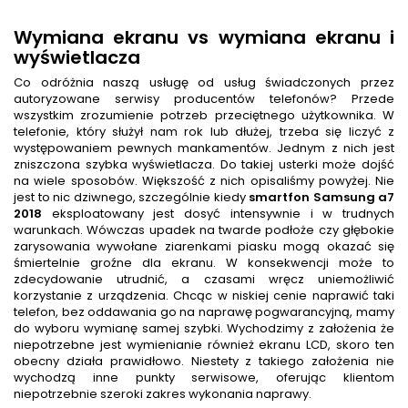
Wymiana ekranu vs wymiana ekranu i
wyświetlacza
Co odróżnia naszą usługę od usług świadczonych przez
autoryzowane serwisy producentów telefonów? Przede
wszystkim zrozumienie potrzeb przeciętnego użytkownika. W
telefonie, który służył nam rok lub dłużej, trzeba się liczyć z
występowaniem pewnych mankamentów. Jednym z nich jest
zniszczona szybka wyświetlacza. Do takiej usterki może dojść
na wiele sposobów. Większość z nich opisaliśmy powyżej. Nie
jest to nic dziwnego, szczególnie kiedy
smartfon
Samsung a7
2018
eksploatowany jest dosyć intensywnie i w trudnych
warunkach. Wówczas upadek na twarde podłoże czy głębokie
zarysowania wywołane ziarenkami piasku mogą okazać się
śmiertelnie groźne dla ekranu. W konsekwencji może to
zdecydowanie utrudnić, a czasami wręcz uniemożliwić
korzystanie z urządzenia. Chcąc w niskiej cenie naprawić taki
telefon, bez oddawania go na naprawę pogwarancyjną, mamy
do wyboru wymianę samej szybki. Wychodzimy z założenia że
niepotrzebne jest wymienianie również ekranu LCD, skoro ten
obecny działa prawidłowo. Niestety z takiego założenia nie
wychodzą inne punkty serwisowe, oferując klientom
niepotrzebnie szeroki zakres wykonania naprawy.