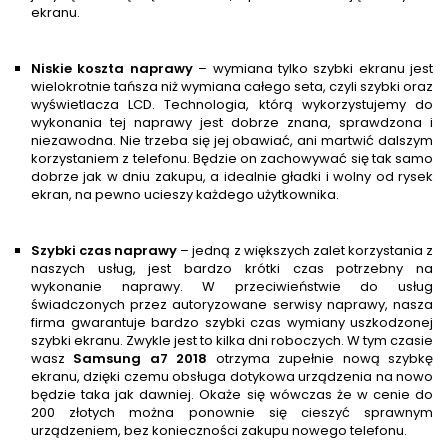
ekranu.
Niskie koszta naprawy
– wymiana tylko szybki ekranu jest
wielokrotnie tańsza niż wymiana całego seta, czyli szybki oraz
wyświetlacza LCD. Technologia, którą wykorzystujemy do
wykonania tej naprawy jest dobrze znana, sprawdzona i
niezawodna. Nie trzeba się jej obawiać, ani martwić dalszym
korzystaniem z telefonu. Będzie on zachowywać się tak samo
dobrze jak w dniu zakupu, a idealnie gładki i wolny od rysek
ekran, na pewno ucieszy każdego użytkownika.
Szybki czas naprawy
– jedną z większych zalet korzystania z
naszych usług, jest bardzo krótki czas potrzebny na
wykonanie naprawy. W przeciwieństwie do usług
świadczonych przez autoryzowane serwisy naprawy, nasza
firma gwarantuje bardzo szybki czas wymiany uszkodzonej
szybki ekranu. Zwykle jest to kilka dni roboczych. W tym czasie
wasz
Samsung a7 2018
otrzyma zupełnie nową szybkę
ekranu, dzięki czemu obsługa dotykowa urządzenia na nowo
będzie taka jak dawniej. Okaże się wówczas że w cenie do
200 złotych można ponownie się cieszyć sprawnym
urządzeniem, bez konieczności zakupu nowego telefonu.