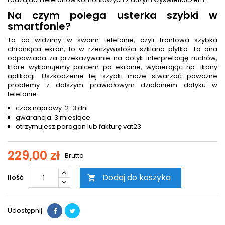
Na czym polega usterka szybki w
smartfonie?
To co widzimy w swoim telefonie, czyli frontowa szybka
chroniąca ekran, to w rzeczywistości szklana płytka. To ona
odpowiada za przekazywanie na dotyk interpretację ruchów,
które wykonujemy palcem po ekranie, wybierając np. ikony
aplikacji. Uszkodzenie tej szybki może stwarzać poważne
problemy z dalszym prawidłowym działaniem dotyku w
telefonie.
czas naprawy: 2-3 dni
gwarancja: 3 miesiące
otrzymujesz paragon lub fakturę vat23
229,00 zł
Brutto
Dodaj do koszyka
Ilość

Udostępnij