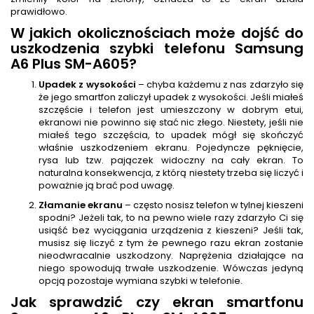
prawidłowo.
W jakich okolicznościach może dojść do
uszkodzenia szybki telefonu Samsung
A6 Plus SM-A605?
Upadek z wysokości
– chyba każdemu z nas zdarzyło się
że jego smartfon zaliczył upadek z wysokości. Jeśli miałeś
szczęście i telefon jest umieszczony w dobrym etui,
ekranowi nie powinno się stać nic złego. Niestety, jeśli nie
miałeś tego szczęścia, to upadek mógł się skończyć
właśnie uszkodzeniem ekranu. Pojedyncze pęknięcie,
rysa lub tzw. pajączek widoczny na cały ekran. To
naturalna konsekwencja, z którą niestety trzeba się liczyć i
poważnie ją brać pod uwagę.
Złamanie ekranu
– często nosisz telefon w tylnej kieszeni
spodni? Jeżeli tak, to na pewno wiele razy zdarzyło Ci się
usiąść bez wyciągania urządzenia z kieszeni? Jeśli tak,
musisz się liczyć z tym że pewnego razu ekran zostanie
nieodwracalnie uszkodzony. Naprężenia działające na
niego spowodują trwałe uszkodzenie. Wówczas jedyną
opcją pozostaje wymiana szybki w telefonie.
Jak sprawdzić czy ekran smartfonu