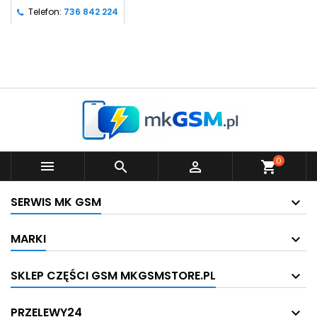
Telefon:
736 842 224
0



shopping_cart
SERWIS MK GSM
MARKI
SKLEP CZĘŚCI GSM MKGSMSTORE.PL
PRZELEWY24