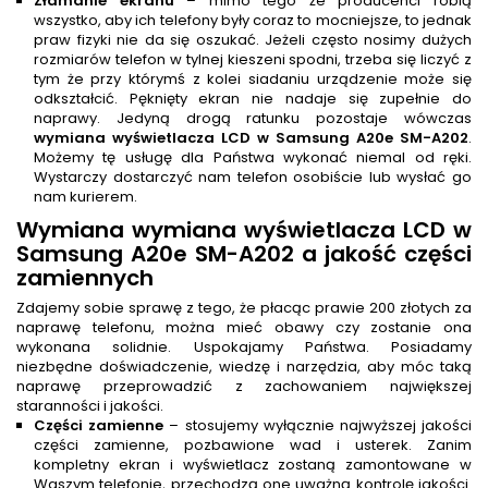
Złamanie ekranu
– mimo tego że producenci robią
wszystko, aby ich telefony były coraz to mocniejsze, to jednak
praw fizyki nie da się oszukać. Jeżeli często nosimy dużych
rozmiarów telefon w tylnej kieszeni spodni, trzeba się liczyć z
tym że przy którymś z kolei siadaniu urządzenie może się
odkształcić. Pęknięty ekran nie nadaje się zupełnie do
naprawy. Jedyną drogą ratunku pozostaje wówczas
wymiana wyświetlacza LCD w Samsung A20e SM-A202
.
Możemy tę usługę dla Państwa wykonać niemal od ręki.
Wystarczy dostarczyć nam telefon osobiście lub wysłać go
nam kurierem.
Wymiana wymiana wyświetlacza LCD w
Samsung A20e SM-A202 a jakość części
zamiennych
Zdajemy sobie sprawę z tego, że płacąc prawie 200 złotych za
naprawę telefonu, można mieć obawy czy zostanie ona
wykonana solidnie. Uspokajamy Państwa. Posiadamy
niezbędne doświadczenie, wiedzę i narzędzia, aby móc taką
naprawę przeprowadzić z zachowaniem największej
staranności i jakości.
Części zamienne
– stosujemy wyłącznie najwyższej jakości
części zamienne, pozbawione wad i usterek. Zanim
kompletny ekran i wyświetlacz zostaną zamontowane w
Waszym telefonie, przechodzą one uważną kontrolę jakości.