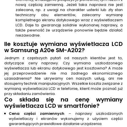
nową częścią zamienną. Jeżeli taka naprawa nie jest
zalecana, np. z uwagi na charakter usterki lub zły stan
techniczny obu elementów, zalecamy wymianę
kompletnego ekranu dotykowego wraz z wyświetlaczem
LCD. Daje to gwarancję solidnie wykonanej naprawy, a
także pewność że urządzenie ponownie będzie działać
niezawodnie.
Ile kosztuje wymiana wyświetlacza LCD
w Samsung A20e SM-A202?
Jednym z częstszych pytań od naszych klientów jest to,
dotyczące ceny naprawy. Czy wymiana uszkodzonego
wyświetlacza lub ekranu dotykowego jest kosztowna? A może
jej przeprowadzenie nie ma żadnego ekonomicznego
uzasadnienia? Nie ukrywamy cen naszych usług, ani nie
stosujemy technik manipulacyjnych. Wszelkie koszta związane z
wymianą wyświetlacza LCD w telefonie, klient może poznać już
przy składaniu zamówienia.
Co składa się na cenę wymiany
wyświetlacza LCD w smartfonie?
Cena części zamiennych
– naprawy uszkodzonych
wyświetlaczy i ekranów wykonujemy z użyciem części
gwarantujących prawidłowe działanie urządzenia.