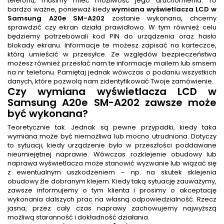
telefonu, musimy mieć możliwość jego uruchomienia. To
bardzo ważne, ponieważ kiedy
wymiana wyświetlacza LCD w
Samsung A20e SM-A202
zostanie wykonana, chcemy
sprawdzić czy ekran działa prawidłowo. W tym również celu
będziemy potrzebowali kod PIN do urządzenia oraz hasło
blokady ekranu. Informacje te możesz zapisać na karteczce,
którą umieścić w przesyłce. Ze względów bezpieczeństwa
możesz również przesłać nam te informacje mailem lub smsem
na nr telefonu. Pamiętaj jednak wówczas o podaniu wszystkich
danych, które pozwolą nam zidentyfikować Twoje zamówienie.
Czy wymiana wyświetlacza LCD w
Samsung A20e SM-A202 zawsze może
być wykonana?
Teoretycznie tak. Jednak są pewne przypadki, kiedy taka
wymiana może być niemożliwa lub mocno utrudniona. Dotyczy
to sytuacji, kiedy urządzenie było w przeszłości poddawane
nieumiejętnej naprawie. Wówczas rozklejenie obudowy lub
naprawa wyświetlacza może stanowić wyzwanie lub wiązać się
z ewentualnym uszkodzeniem – np. na skutek sklejenia
obudowy źle dobranym klejem. Kiedy taką sytuację zauważymy,
zawsze informujemy o tym klienta i prosimy o akceptację
wykonania dalszych prac na własną odpowiedzialność. Rzecz
jasna, przez cały czas naprawy zachowujemy najwyższą
możliwą staranność i dokładność działania.