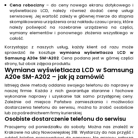
Cena robocizny
– do ceny nowego ekranu dotykowego i
wyświetlacza LCD, należy również dodać cenę usługi
serwisowej. Jej wartość zależy w głównej mierze do stopnia
skomplikowania urządzenia oraz nakładu czasu i pracy, które
należy poświęcić na rozebranie urządzenia na części,
wymiany elementów i ponownego złożenia wszystkiego w
całość.
Korzystając z naszych usług, każdy klient od razu może
sprawdzić ile kosztuje
wymiana wyświetlacza LCD w
Samsung A20e SM-A202
. Cena podana jest w górnej części
strony, tuż obok zdjęcia produktu.
Wymiana wyświetlacza LCD w Samsung
A20e SM-A202 – jak ją zamówić
Istnieją dwie metody oddania swojego telefonu do naprawy w
naszej firmie. Każda z nich gwarantuje staranne i fachowe
wykonanie naprawy i uzyskanie tak samo przystępnej ceny.
Zależnie od miejsca Państwa zamieszkania i możliwości
dostarczenia telefonu do serwisu, można to zrobić osobiście
lub za pośrednictwem firmy kurierskiej.
Osobiste dostarczenie telefonu do serwisu
Pracujemy od poniedziałku do soboty. Można nas znaleźć w
Krakowie na ulicy Nowowiejskiej 31B. Wystarczy do nas przyjść i
oddać telefon pracownikowi do naprawy. Na miejscu zgłoszą