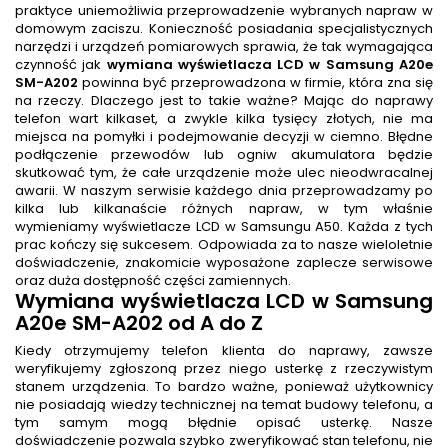
praktyce uniemożliwia przeprowadzenie wybranych napraw w
domowym zaciszu. Konieczność posiadania specjalistycznych
narzędzi i urządzeń pomiarowych sprawia, że tak wymagająca
czynność jak
wymiana wyświetlacza LCD w Samsung A20e
SM-A202
powinna być przeprowadzona w firmie, która zna się
na rzeczy. Dlaczego jest to takie ważne? Mając do naprawy
telefon wart kilkaset, a zwykle kilka tysięcy złotych, nie ma
miejsca na pomyłki i podejmowanie decyzji w ciemno. Błędne
podłączenie przewodów lub ogniw akumulatora będzie
skutkować tym, że całe urządzenie może ulec nieodwracalnej
awarii. W naszym serwisie każdego dnia przeprowadzamy po
kilka lub kilkanaście różnych napraw, w tym właśnie
wymieniamy wyświetlacze LCD w Samsungu A50. Każda z tych
prac kończy się sukcesem. Odpowiada za to nasze wieloletnie
doświadczenie, znakomicie wyposażone zaplecze serwisowe
oraz duża dostępność części zamiennych.
Wymiana wyświetlacza LCD w Samsung
A20e SM-A202
od A do Z
Kiedy otrzymujemy telefon klienta do naprawy, zawsze
weryfikujemy zgłoszoną przez niego usterkę z rzeczywistym
stanem urządzenia. To bardzo ważne, ponieważ użytkownicy
nie posiadają wiedzy technicznej na temat budowy telefonu, a
tym samym mogą błędnie opisać usterkę. Nasze
doświadczenie pozwala szybko zweryfikować stan telefonu, nie