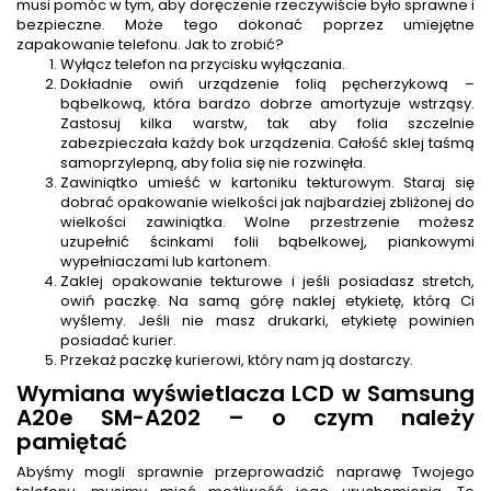
musi pomóc w tym, aby doręczenie rzeczywiście było sprawne i
bezpieczne. Może tego dokonać poprzez umiejętne
zapakowanie telefonu. Jak to zrobić?
Wyłącz telefon na przycisku wyłączania.
Dokładnie owiń urządzenie folią pęcherzykową –
bąbelkową, która bardzo dobrze amortyzuje wstrząsy.
Zastosuj kilka warstw, tak aby folia szczelnie
zabezpieczała każdy bok urządzenia. Całość sklej taśmą
samoprzylepną, aby folia się nie rozwinęła.
Zawiniątko umieść w kartoniku tekturowym. Staraj się
dobrać opakowanie wielkości jak najbardziej zbliżonej do
wielkości zawiniątka. Wolne przestrzenie możesz
uzupełnić ścinkami folii bąbelkowej, piankowymi
wypełniaczami lub kartonem.
Zaklej opakowanie tekturowe i jeśli posiadasz stretch,
owiń paczkę. Na samą górę naklej etykietę, którą Ci
wyślemy. Jeśli nie masz drukarki, etykietę powinien
posiadać kurier.
Przekaż paczkę kurierowi, który nam ją dostarczy.
Wymiana wyświetlacza LCD w Samsung
A20e SM-A202 – o czym należy
pamiętać
Abyśmy mogli sprawnie przeprowadzić naprawę Twojego