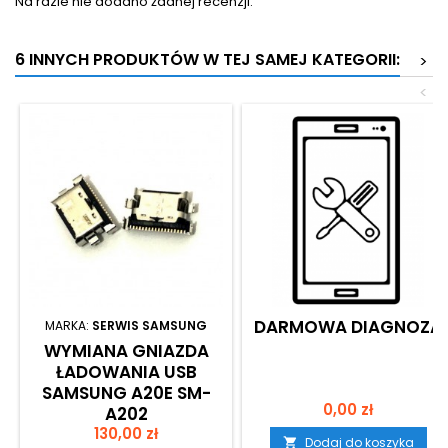
Na razie nie dodano żadnej recenzji.
6 INNYCH PRODUKTÓW W TEJ SAMEJ KATEGORII:
>
<
DARMOWA DIAGNOZA
MARKA:
SERWIS SAMSUNG
WYMIANA GNIAZDA
ŁADOWANIA USB
SAMSUNG A20E SM-
Cena
0,00 zł
A202
Cena
130,00 zł
Dodaj do koszyka
