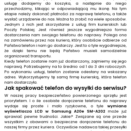
usługę dodajemy do koszyka, a następnie do niego
przechodzimy, klikając w odpowiadającą mu ikonę. Na tym
etapie należy dokonać płatności za naprawę telefonu, a także
wysłać urządzenie do nas. Można to zrobić na wiele sposobów.
Jednym z nich jest skorzystanie z usług firm kurierskich lub
Poczty Polskiej. Jest również jeszcze wygodniejsza forma
dostarczenia nam swojego telefonu do naprawy. Polega ona
na zamówieniu przez nas kuriera, który osobiście odbierze od
Państwa telefon i nam go dostarczy. Jest to o tyle wygodniejsze,
że dzięki temu nie będą Państwo musieli samodzielnie
organizować transportu.
Kiedy telefon zostanie nam już dostarczony, zajmiemy się jego
naprawą. Potrzebujemy na to średnio od 1 do 3 dni roboczych.
Po wykonaniu usługi, telefon zostanie odesłany na wskazany
adres. Wykorzystujemy tę samą firmę kurierską, która telefon
nam dostarczyła.
Jak spakować telefon do wysyłki do serwisu?
W naszej pracy bezpieczeństwo powierzonego sprzętu jest
priorytetem. I o ile osobiste doręczenie telefonu do naprawy
wydaje się proste i mało ryzykowne, o tyle
wymiana
wyświetlacza LCD w Samsung A20e SM-A202
może już
sprawiać pewne trudności. Jakie? Związane są one przede
wszystkim z obawami o bezpieczne doręczenie telefonu do
naszej firmy przez kuriera. Oczywiście nadawca takiej przesyłki