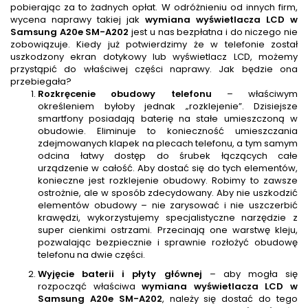
pobierając za to żadnych opłat. W odróżnieniu od innych firm,
wycena naprawy takiej jak
wymiana wyświetlacza LCD w
Samsung A20e SM-A202
jest u nas bezpłatna i do niczego nie
zobowiązuje. Kiedy już potwierdzimy że w telefonie został
uszkodzony ekran dotykowy lub wyświetlacz LCD, możemy
przystąpić do właściwej części naprawy. Jak będzie ona
przebiegała?
Rozkręcenie obudowy telefonu
– właściwym
określeniem byłoby jednak „rozklejenie”. Dzisiejsze
smartfony posiadają baterię na stałe umieszczoną w
obudowie. Eliminuje to konieczność umieszczania
zdejmowanych klapek na plecach telefonu, a tym samym
odcina łatwy dostęp do śrubek łączących całe
urządzenie w całość. Aby dostać się do tych elementów,
konieczne jest rozklejenie obudowy. Robimy to zawsze
ostrożnie, ale w sposób zdecydowany. Aby nie uszkodzić
elementów obudowy – nie zarysować i nie uszczerbić
krawędzi, wykorzystujemy specjalistyczne narzędzie z
super cienkimi ostrzami. Przecinają one warstwę kleju,
pozwalając bezpiecznie i sprawnie rozłożyć obudowę
telefonu na dwie części.
Wyjęcie baterii i płyty głównej
– aby mogła się
rozpocząć właściwa
wymiana wyświetlacza LCD w
Samsung A20e SM-A202
, należy się dostać do tego