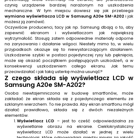
czynią urządzenie bardziej narażonym na uszkodzenia
mechaniczne. W tym miejscu dowiesz się jak przebiega
wymiana wyświetlacza LCD w Samsung A20e SM-A202
i jak
możesz ją zamówić.
Oczywiście producenci, tacy jak np. Samsung dbają o to, aby
zapewnić ekranom i wyświetlaczom jak największą
wytrzymałość. Stosują zatem odpowiednie materiały odporne
na zarysowania i działanie wilgoci. Niestety mimo to, w wielu
przypadkach okazuje się to niewystarczającym działaniem.
Uszkodzenie szybki w postaci pojedynczej rysy lub pęknięcia,
może się okazać początkiem postępujących uszkodzeń, a w
konsekwencji uszkodzeniem całego ekranu. Jak temu
przeciwdziałać i jak taką usterkę można usunąć?
Z czego składa się wyświetlacz LCD w
Samsung A20e SM-A202
?
Osoba niewtajemniczona w budowę smartfonów, może
zakładać że ekran składa się z pojedynczego elementu ze
szklanym wierzchem. To nie prawda. Aby ekran smartfonu mógł
działać prawidłowo, składa się z dwóch niezależnych
elementów.
Wyświetlacz LCD
– jest to cześć odpowiedzialna za
wyświetlanie obrazu na ekranie. Ciekłokrystaliczny
wyświetlacz LCD może działać w jednej z wielu
technologii, które odpowiadają między innymi za jakość