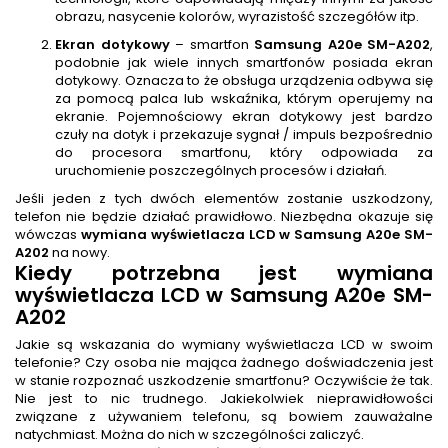
obrazu, nasycenie kolorów, wyrazistość szczegółów itp.
Ekran dotykowy
– smartfon
Samsung A20e SM-A202
,
podobnie jak wiele innych smartfonów posiada ekran
dotykowy. Oznacza to że obsługa urządzenia odbywa się
za pomocą palca lub wskaźnika, którym operujemy na
ekranie. Pojemnościowy ekran dotykowy jest bardzo
czuły na dotyk i przekazuje sygnał / impuls bezpośrednio
do procesora smartfonu, który odpowiada za
uruchomienie poszczególnych procesów i działań.
Jeśli jeden z tych dwóch elementów zostanie uszkodzony,
telefon nie będzie działać prawidłowo. Niezbędna okazuje się
wówczas
wymiana wyświetlacza LCD w Samsung A20e SM-
A202
na nowy.
Kiedy potrzebna jest
wymiana
wyświetlacza LCD w Samsung A20e SM-
A202
Jakie są wskazania do wymiany wyświetlacza LCD w swoim
telefonie? Czy osoba nie mająca żadnego doświadczenia jest
w stanie rozpoznać uszkodzenie smartfonu? Oczywiście że tak.
Nie jest to nic trudnego. Jakiekolwiek nieprawidłowości
związane z używaniem telefonu, są bowiem zauważalne
natychmiast. Można do nich w szczególności zaliczyć.