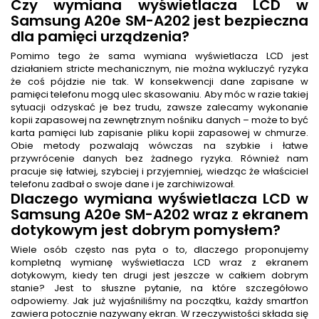
Czy wymiana wyświetlacza LCD w
Samsung A20e SM-A202 jest bezpieczna
dla pamięci urządzenia?
Pomimo tego że sama wymiana wyświetlacza LCD jest
działaniem stricte mechanicznym, nie można wykluczyć ryzyka
że coś pójdzie nie tak. W konsekwencji dane zapisane w
pamięci telefonu mogą ulec skasowaniu. Aby móc w razie takiej
sytuacji odzyskać je bez trudu, zawsze zalecamy wykonanie
kopii zapasowej na zewnętrznym nośniku danych – może to być
karta pamięci lub zapisanie pliku kopii zapasowej w chmurze.
Obie metody pozwalają wówczas na szybkie i łatwe
przywrócenie danych bez żadnego ryzyka. Również nam
pracuje się łatwiej, szybciej i przyjemniej, wiedząc że właściciel
telefonu zadbał o swoje dane i je zarchiwizował.
Dlaczego wymiana wyświetlacza LCD w
Samsung A20e SM-A202 wraz z ekranem
dotykowym jest dobrym pomysłem?
Wiele osób często nas pyta o to, dlaczego proponujemy
kompletną wymianę wyświetlacza LCD wraz z ekranem
dotykowym, kiedy ten drugi jest jeszcze w całkiem dobrym
stanie? Jest to słuszne pytanie, na które szczegółowo
odpowiemy. Jak już wyjaśniliśmy na początku, każdy smartfon
zawiera potocznie nazywany ekran. W rzeczywistości składa się