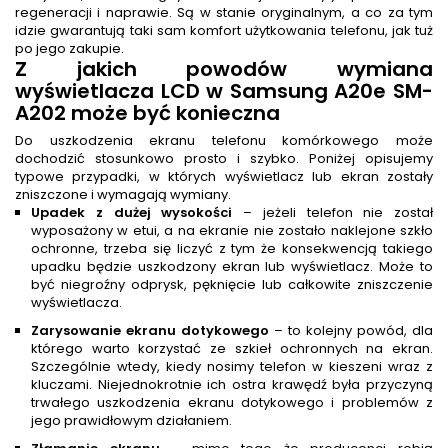
regeneracji i naprawie. Są w stanie oryginalnym, a co za tym
idzie gwarantują taki sam komfort użytkowania telefonu, jak tuż
po jego zakupie.
Z jakich powodów wymiana
wyświetlacza LCD w Samsung A20e SM-
A202 może być konieczna
Do uszkodzenia ekranu telefonu komórkowego może
dochodzić stosunkowo prosto i szybko. Poniżej opisujemy
typowe przypadki, w których wyświetlacz lub ekran zostały
zniszczone i wymagają wymiany.
Upadek z dużej wysokości
– jeżeli telefon nie został
wyposażony w etui, a na ekranie nie zostało naklejone szkło
ochronne, trzeba się liczyć z tym że konsekwencją takiego
upadku będzie uszkodzony ekran lub wyświetlacz. Może to
być niegroźny odprysk, pęknięcie lub całkowite zniszczenie
wyświetlacza.
Zarysowanie ekranu dotykowego
– to kolejny powód, dla
którego warto korzystać ze szkieł ochronnych na ekran.
Szczególnie wtedy, kiedy nosimy telefon w kieszeni wraz z
kluczami. Niejednokrotnie ich ostra krawędź była przyczyną
trwałego uszkodzenia ekranu dotykowego i problemów z
jego prawidłowym działaniem.