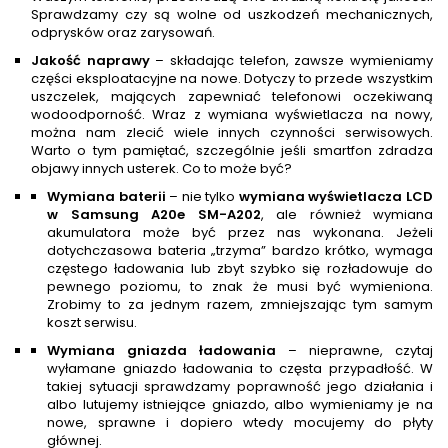
Sprawdzamy czy są wolne od uszkodzeń mechanicznych,
odprysków oraz zarysowań.
Jakość naprawy
– składając telefon, zawsze wymieniamy
części eksploatacyjne na nowe. Dotyczy to przede wszystkim
uszczelek, mających zapewniać telefonowi oczekiwaną
wodoodporność. Wraz z wymiana wyświetlacza na nowy,
można nam zlecić wiele innych czynności serwisowych.
Warto o tym pamiętać, szczególnie jeśli smartfon zdradza
objawy innych usterek. Co to może być?
Wymiana baterii
– nie tylko
wymiana wyświetlacza LCD
w Samsung A20e SM-A202
, ale również wymiana
akumulatora może być przez nas wykonana. Jeżeli
dotychczasowa bateria „trzyma” bardzo krótko, wymaga
częstego ładowania lub zbyt szybko się rozładowuje do
pewnego poziomu, to znak że musi być wymieniona.
Zrobimy to za jednym razem, zmniejszając tym samym
koszt serwisu.
Wymiana gniazda ładowania
– nieprawne, czytaj
wyłamane gniazdo ładowania to częsta przypadłość. W
takiej sytuacji sprawdzamy poprawność jego działania i
albo lutujemy istniejące gniazdo, albo wymieniamy je na
nowe, sprawne i dopiero wtedy mocujemy do płyty
głównej.