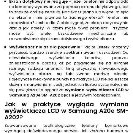
Ekran dotykowy nie reaguje
– jeżeli telefon nie odpowiada
na komendy wydawane za pomocą ekranu dotykowego, jest
to znak że coś się zepsuło. Naciskasz jedno lub więcej miejsc
na ekranie i nie przynosi to żadnego efektu? Telefon nie
odpowiada? Jest to dla Ciebie sygnał, że ekran dotykowy nie
działa jak należy. W czym może tkwić problem? Przyczyn
może być wiele. Uszkodzenie mechaniczne lub
rozwarstwienie się ekranu dotykowego i wyświetlacza.
Wyświetlacz nie działa poprawnie
– do tej usterki możemy
przypisać bardzo szerokie spektrum awarii i uszkodzeń. Od
niewłaściwego wyświetlania kolorów, poprzez
zniekształcanie obrazu, aż po pojawianie się na ekranie
różnego rodzaju anomalii. Inną przyczyną niewłaściwego
wyświetlania obrazu są tak zwane martwe piksele.
Pojedyncze nieaktywne punkty na matrycy LCD nie są jeszcze
dużym zmartwieniem. Jeśli jednak ich liczba systematycznie
się powiększa, to sygnał że
wymiana wyświetlacza LCD w
Samsung A20e SM-A202
będzie jedynym rozwiązaniem.
Jak w praktyce wygląda
wymiana
wyświetlacza LCD w Samsung A20e SM-
A202
?
Zaawansowane technologicznie telefony komórkowe
wymagają doświadczonego serwisu. Ich złożona budowa w