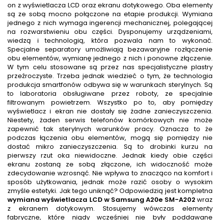
on z wyświetlacza LCD oraz ekranu dotykowego. Oba elementy
są ze sobą mocno połączone na etapie produkcji. Wymiana
jednego z nich wymaga ingerencji mechanicznej, polegającej
na rozwarstwieniu obu części. Dysponujemy urządzeniami,
wiedzą i technologią, która pozwala nam to wykonać.
Specjalne separatory umożliwiają bezawaryjne rozłączenie
obu elementów, wymianę jednego z nich i ponowne złączenie.
W tym celu stosowane są przez nas specjalistyczne plastry
przeźroczyste. Trzeba jednak wiedzieć o tym, że technologia
produkcja smartfonów odbywa się w warunkach sterylnych. Są
to laboratoria obsługiwane przez roboty, ze specjalnie
filtrowanym powietrzem. Wszystko po to, aby pomiędzy
wyświetlacz i ekran nie dostały się żadne zanieczyszczenia.
Niestety, żaden serwis telefonów komórkowych nie może
zapewnić tak sterylnych warunków pracy. Oznacza to że
podczas łączenia obu elementów, mogą się pomiędzy nie
dostać mikro zanieczyszczenia. Są to drobinki kurzu na
pierwszy rzut oka niewidoczne. Jednak kiedy obie części
ekranu zostaną ze sobą złączone, ich widoczność może
zdecydowanie wzrosnąć. Nie wpływa to znacząco na komfort i
sposób użytkowania, jednak może razić osoby o wysokim
zmyśle estetyki. Jak tego uniknąć? Odpowiedzią jest kompletna
wymiana wyświetlacza LCD w Samsung A20e SM-A202
wraz
z ekranem dotykowym. Stosujemy wówczas elementy
fabryczne, które nigdy wcześniej nie były poddawane