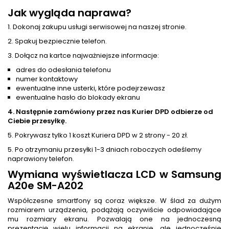
Jak wygląda naprawa?
1. Dokonaj zakupu usługi serwisowej na naszej stronie.
2. Spakuj bezpiecznie telefon.
3. Dołącz na kartce najważniejsze informacje:
adres do odesłania telefonu
numer kontaktowy
ewentualne inne usterki, które podejrzewasz
ewentualne hasło do blokady ekranu
4. Następnie zamówiony przez nas Kurier DPD odbierze od
Ciebie przesyłkę.
5. Pokrywasz tylko 1 koszt Kuriera DPD w 2 strony - 20 zł.
5. Po otrzymaniu przesyłki 1-3 dniach roboczych odeślemy
naprawiony telefon.
Wymiana wyświetlacza LCD w Samsung
A20e SM-A202
Współczesne smartfony są coraz większe. W ślad za dużym
rozmiarem urządzenia, podążają oczywiście odpowiadające
mu rozmiary ekranu. Pozwalają one na jednoczesną
prezentację wielu informacji na ekranie, ale jednocześnie