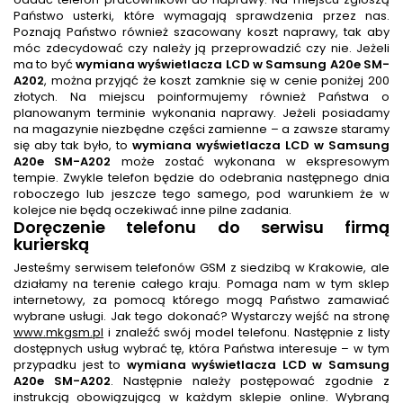
Państwo usterki, które wymagają sprawdzenia przez nas.
Poznają Państwo również szacowany koszt naprawy, tak aby
móc zdecydować czy należy ją przeprowadzić czy nie. Jeżeli
ma to być
wymiana wyświetlacza LCD w Samsung A20e SM-
A202
, można przyjąć że koszt zamknie się w cenie poniżej 200
złotych. Na miejscu poinformujemy również Państwa o
planowanym terminie wykonania naprawy. Jeżeli posiadamy
na magazynie niezbędne części zamienne – a zawsze staramy
się aby tak było, to
wymiana wyświetlacza LCD w Samsung
A20e SM-A202
może zostać wykonana w ekspresowym
tempie. Zwykle telefon będzie do odebrania następnego dnia
roboczego lub jeszcze tego samego, pod warunkiem że w
kolejce nie będą oczekiwać inne pilne zadania.
Doręczenie telefonu do serwisu firmą
kurierską
Jesteśmy serwisem telefonów GSM z siedzibą w Krakowie, ale
działamy na terenie całego kraju. Pomaga nam w tym sklep
internetowy, za pomocą którego mogą Państwo zamawiać
wybrane usługi. Jak tego dokonać? Wystarczy wejść na stronę
www.mkgsm.pl
i znaleźć swój model telefonu. Następnie z listy
dostępnych usług wybrać tę, która Państwa interesuje – w tym
przypadku jest to
wymiana wyświetlacza LCD w Samsung
A20e SM-A202
. Następnie należy postępować zgodnie z
instrukcją obowiązującą w każdym sklepie online. Wybraną