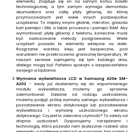
elementu. Znajduje się on na samym końcu ścieżki
technologicznej, a tym samym wymaga demontażu
akumulatora oraz całej płyty głównej, do której
przymocowanych jest wiele innych podzespołów
urządzenia. To między innymi głośnik, mikrofon, gniazda
kart pamięci i SIM, a także procesory i pamięci RAM. Aby
wymontować płytę główną z telefonu, konieczne może
być zastosowanie metody podgrzewania. Wiele
urządzeń posiada te elementy wklejone na stałe.
Rozgrzanie warstwy kleju jest bezpieczne, pod
warunkiem nie przekroczenia granicznej temperatury. W
naszym serwisie zajmujemy się tym każdego dnia,
dlatego mogą być Państwo spokojni o bezpieczeństwo
swojego urządzenia.
Wymiana wyświetlacza LCD w Samsung A20e SM-
A202
– kiedy już dostaniemy się do wspomnianego
modułu wyświetlacza, możemy go sprawnie
zdemontować. Zależnie od rodzaju uszkodzenia,
możemy podjąć próbę wymiany samego wyświetlacza i
pozostawienie ekranu dotykowego lub pozostawienie
wyświetlacza i wymianę uszkodzonego ekranu
dotykowego. Czy jest to zalecana czynność? To zależy od
stopnia uszkodzeń. Dysponujemy narzędziami i
technologią, która pozwala nam skutecznie rozkleić oba
elementy, a następnie połączyć je ponownie, tym razem z