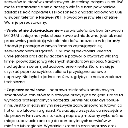
serwisów telefonów komórkowych. Jesteśmy jednym z nich. Być
może zastanawiacie się dlaczego właśnie nam powinniście
zaufać i zlecić naprawę uszkodzonego gniazda ładowania USB
w swoim telefonie
Huawei Y6 II
. Powodów jest wiele i chętnie
Wam je przedstawimy.
•
Wieloletnie doświadczenie
– serwis telefonów komórkowych
MK GSM istnieje na rynku stosunkowo od niedawna, jednak nasi
pracownicy posiadają wieloletnie doświadczenie w tej branży.
Zdobyli je pracując w innych firmach zajmujących się
serwisowaniem urządzeń GSM i małej elektroniki. Wiedza,
umiejętności oraz doświadczenie pozwoliło otworzyć własną
firmę i prowadzić ją wg własnych standardów jakości. Naszym
nadrzędnym celem jest zadowolenie klienta. Staramy się je
uzyskać poprzez szybkie, solidne i przystępne cenowo
naprawy. Nie było to jednak możliwe, gdyby nie nasze zaplecze
techniczne.
•
Zaplecze serwisowe
– naprawa telefonów komórkowych,
smartfonów i tabletów to niezwykle precyzyjne zajęcia. Praca ta
wymaga profesjonalnych narzędzi. Serwis MK GSM dysponuje
nimi. Jest to między innymi niezwykle zaawansowana lutownica
hot air do lutowania gniazd. Posiadając wszystko co niezbędne
do pracy w tym zawodzie, każdą naprawę możemy wykonać na
miejscu, bez uciekania się do pomocy innych serwisów w
mieście lub regionie. Wydatnie skraca to czas naprawy oraz