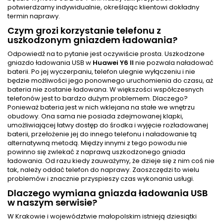
potwierdzamy indywidualnie, określając klientowi dokładny
termin naprawy.
Czym grozi korzystanie telefonu z
uszkodzonym gniazdem ładowania?
Odpowiedź na to pytanie jest oczywiście prosta. Uszkodzone
gniazdo ładowania USB w
Huawei Y6 II
nie pozwala naładować
baterii. Po jej wyczerpaniu, telefon ulegnie wyłączeniu i nie
będzie możliwości jego ponownego uruchomienia do czasu, aż
bateria nie zostanie ładowana. W większości współczesnych
telefonów jest to bardzo dużym problemem. Dlaczego?
Ponieważ bateria jest w nich wklejana na stałe we wnętrzu
obudowy. Ona sama nie posiada zdejmowanej klapki,
umożliwiającej łatwy dostęp do środka i wyjęcie rozładowanej
baterii, przełożenie jej do innego telefonu i naładowanie tą
alternatywną metodą. Między innymi z tego powodu nie
powinno się zwlekać z naprawą uszkodzonego gniada
ładowania. Od razu kiedy zauważymy, że dzieje się z nim coś nie
tak, należy oddać telefon do naprawy. Zaoszczędzi to wielu
problemów i znacznie przyspieszy czas wykonania usługi.
Dlaczego wymiana gniazda ładowania USB
w naszym serwisie?
W Krakowie i województwie małopolskim istnieją dziesiątki