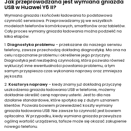
Jak przeprowadzana jest wymiana gniazda
USB w Huawei Y6 II?
Wymiana gniazda i końcówki ładowania to podstawowa
czynność serwisowa. Przeprowadzamy ją we wszystkich
modelach telefonów komórkowych, smartfonów oraz tabletów.
Cały proces wymiany gniazda ładowania można podzielić na
kilka etapów.
1.
Diagnostyka problemu
– przekazane do naszego serwisu
telefony, zawsze przechodzą dokładną diagnostykę. Ma ona na
celu rozpoznanie problemu i określenie jego przyczyny.
Diagnostyka jest niezbędną czynnością, która pozwala również
wykluczyć inne ewentualności powstania problemu, a tym
samym przyspiesza czas wykonania naprawy oraz zmniejsza
jej koszta.
2.
Kosztorys naprawy
– kiedy znamy już dokładną przyczynę
uszkodzenia gniazda ładowania USB w telefonie, możemy
dokładnie określić cenę naprawy usterki. Jest to dla nas
działanie standardowe, które spotyka się z dużym uznaniem
klientów. Pozwala bowiem przewiedzieć koszty wymiany
gniazda ładowania USB. Nie zawsze ta czynność jest bowiem
opłacalna. W przypadku, kiedy wymiana gniazda przewyższa
ogólną wartość urządzenia, tańsze może się okazać zakupienie
nowego telefonu.