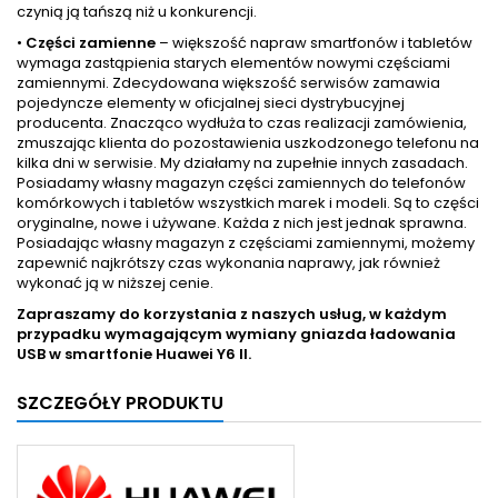
czynią ją tańszą niż u konkurencji.
•
Części zamienne
– większość napraw smartfonów i tabletów
wymaga zastąpienia starych elementów nowymi częściami
zamiennymi. Zdecydowana większość serwisów zamawia
pojedyncze elementy w oficjalnej sieci dystrybucyjnej
producenta. Znacząco wydłuża to czas realizacji zamówienia,
zmuszając klienta do pozostawienia uszkodzonego telefonu na
kilka dni w serwisie. My działamy na zupełnie innych zasadach.
Posiadamy własny magazyn części zamiennych do telefonów
komórkowych i tabletów wszystkich marek i modeli. Są to części
oryginalne, nowe i używane. Każda z nich jest jednak sprawna.
Posiadając własny magazyn z częściami zamiennymi, możemy
zapewnić najkrótszy czas wykonania naprawy, jak również
wykonać ją w niższej cenie.
Zapraszamy do korzystania z naszych usług, w każdym
przypadku wymagającym wymiany gniazda ładowania
USB w smartfonie
Huawei Y6 II.
SZCZEGÓŁY PRODUKTU