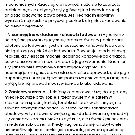
mechanicznych. Rzadziej, ale również może się to zdarzać,
problem będzie dotyczyć płyty głównej lub taśmy łączącej
gniazdo ładowania z ową płytą. Jeśli jednak mielibyśmy
wymienić najczęstsze przyczyny uszkodzeń gniazd ładowania,
na pewno będzie to:
1.
Nieumiejętne wkładanie końcówki ładowarki
– jednym z
najczęściej powtarzających się problemów przy podłączaniu
telefonu do ładowarki, jest umieszczanie końcówki ładowarki
nie tą stroną w gnieździe ładowania. Powoduje to odruchową
reakcję, aby jeszcze mocniej docisnąć końcówkę go gniazda,
co w konsekwencji może oznaczać jego wyłamanie. Nadmiar
siły, jak również stopniowo narastające drgania i siły
napierające na gniazdo, w ostateczności doprowadzą do jego
odpadnięcia. Brak połączenia pomiędzy gniazdem, taśmą oraz
płytą główną, prowadzi oczywiście do braku ładowania.
2.
Zanieczyszczenia
– telefony komórkowe służą do tego, aby
mieć je zawsze przy sobie. Przechowujemy je zatem w
kieszeniach spodni, kurtek, torebkach oraz wielu innych, nie
zawsze czystych miejscach. W szczelinach i zakamarkach
obudowy, w tym również wnęce gniazda ładowania gromadzą
się zanieczyszczenia. Może to być kurz, ale również piasek oraz
inne tłuste zabrudzenia. Kiedy nagromadzi się ich zbyt wiele,
uniemożliwiają one zamknięcie obwodu, powodując usterkę