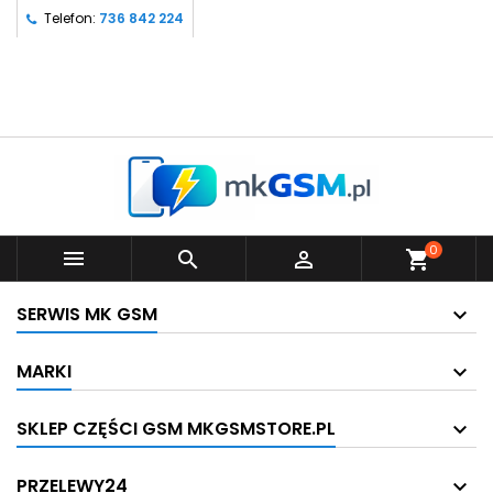
Telefon:
736 842 224
0



shopping_cart
SERWIS MK GSM
MARKI
SKLEP CZĘŚCI GSM MKGSMSTORE.PL
PRZELEWY24