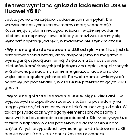
Ile trwa wymiana gniazda ładowania USB w
Huawei Y6 II?
Jest to jedno z najczęściej zadawanych nam pytań. Dla
wszystkich naszych klientów mamy dobrą wiadomość.
Rozumiejąc z jakimi niedogodnościami wiąże się oddanie
telefonu do naprawy, zawsze kiedy to możliwe, staramy się
wykonać naprawę „od ręki”, w maksymalnie szybkim czasie.
•
Wymiana gniazda ładowania USB od ręki
– możliwa jest do
przeprowadzenia wtedy, kiedy dysponujemy na magazynie
wymaganą częścią zamienną. Dzięki temu że nasz serwis
telefonów komórkowych jest jednym z najlepiej zaopatrzonych
w Krakowie, posiadamy zamienne gniazda ładowania do
większości popularnych modeli. Pozwala nam to wykonywać
naprawy „na poczekaniu”, w czasie nie przekraczającym kilku
godzin.
•
Wymiana gniazda ładowania USB w ciągu kilku dni
– w
wyjątkowych przypadkach zdarza się, że nie posiadamy na
magazynie części zamiennych do telefonu naszego klienta. W
takich przypadkach wymagany element sprowadzamy z
hurtowni lub bezpośrednio od producenta. Siłą rzeczy wydłuża
to termin naprawy o czas potrzebny na dostarczenie nam
części. W tych przypadkach wymiana gniazda ładowania USB
będzie wynosić od 2 do 7 dni. Każdy taki przypadek