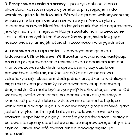
3.
Przeprowadzenie naprawy
– po uzyskaniu od klienta
akceptacji kosztów naprawy telefonu, przystępujemy do
wymiany gniazda ładowania. Wszystkie prace wykonywane są
w naszym własnym centrum serwisowym. Nie odsyłamy
telefonów naszych klientów do innych punktów, ale naprawiamy
je w tym samym miejscu, w którym zostało nam przekazane.
Jest to dla naszych klientów wyraźny sygnał, świadczący o
naszej wiedzy, umiejętnościach, rzetelności i wiarygodności.
4.
Testowanie urządzenia
– kiedy wymiana gniazda
ładowania USB w
Huawei Y6 II
zostanie wykonana, następuje
czas na przeprowadzenie testów. Przed oddaniem telefonu
klientowi, zawsze dokładnie sprawdzamy czy działa on
prawidłowo. Jeśli tak, można uznać że nasza naprawa
zakończyła się sukcesem. Jeśli jednak urządzenie w dalszym
ciągu nie działa jak należy, rozpoczynamy etap ponownej
diagnostyki. Co może być przyczyną? Możliwości jest wiele. Od
wadliwej części zamiennej, co jednak zdarza się niezwykle
rzadko, aż po zbyt słabe przylutowanie elementu, będące
wynikiem ludzkiego błędu. Nie obawiamy się tego mówić, gdyż
jesteśmy tylko ludźmi i jak każdy inny człowiek, również my
czasami popełniamy błędy. Jesteśmy tego świadomi, dlatego
celowo stosujemy etap testowania po naprawczego, aby móc
szybko i łatwo znaleźć ewentualne niedociągnięcia i je
naprawić.