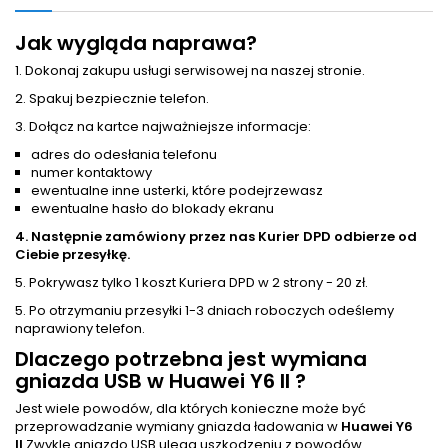
Jak wygląda naprawa?
1. Dokonaj zakupu usługi serwisowej na naszej stronie.
2. Spakuj bezpiecznie telefon.
3. Dołącz na kartce najważniejsze informacje:
adres do odesłania telefonu
numer kontaktowy
ewentualne inne usterki, które podejrzewasz
ewentualne hasło do blokady ekranu
4. Następnie zamówiony przez nas Kurier DPD odbierze od
Ciebie przesyłkę.
5. Pokrywasz tylko 1 koszt Kuriera DPD w 2 strony - 20 zł.
5. Po otrzymaniu przesyłki 1-3 dniach roboczych odeślemy
naprawiony telefon.
Dlaczego potrzebna jest wymiana
gniazda USB w Huawei Y6 II ?
Jest wiele powodów, dla których konieczne może być
przeprowadzanie wymiany gniazda ładowania w
Huawei Y6
II
Zwykle gniazdo USB ulega uszkodzeniu z powodów