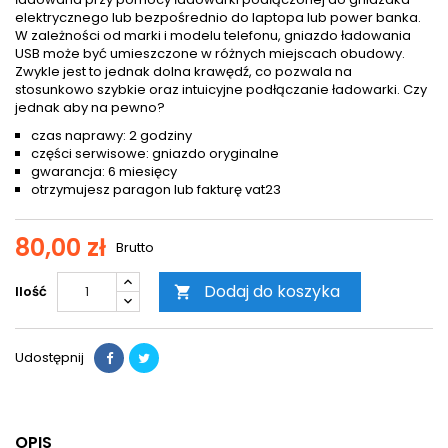
elektrycznego lub bezpośrednio do laptopa lub power banka.
W zależności od marki i modelu telefonu, gniazdo ładowania
USB może być umieszczone w różnych miejscach obudowy.
Zwykle jest to jednak dolna krawędź, co pozwala na
stosunkowo szybkie oraz intuicyjne podłączanie ładowarki. Czy
jednak aby na pewno?
czas naprawy: 2 godziny
części serwisowe: gniazdo oryginalne
gwarancja: 6 miesięcy
otrzymujesz paragon lub fakturę vat23
80,00 zł
Brutto
Dodaj do koszyka
Ilość

Udostępnij
OPIS