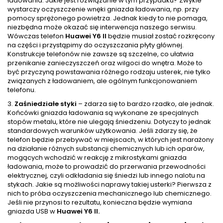
ładowania. Jakie jest rozwiązanie w tym przypadku? Zwykle
wystarczy oczyszczenie wnęki gniazda ładowania, np. przy
pomocy sprężonego powietrza. Jednak kiedy to nie pomaga,
niezbędna może okazać się interwencja naszego serwisu.
Wówczas telefon
Huawei Y6 II
będzie musiał zostać rozkręcony
na części i przystąpimy do oczyszczania płyty głównej.
Konstrukcje telefonów nie zawsze są szczelne, co ułatwia
przenikanie zanieczyszczeń oraz wilgoci do wnętra. Może to
być przyczyną powstawania różnego rodzaju usterek, nie tylko
związanych z ładowaniem, ale ogólnym funkcjonowaniem
telefonu.
3.
Zaśniedziałe styki
– zdarza się to bardzo rzadko, ale jednak.
Końcówki gniazda ładowania są wykonane ze specjalnych
stopów metalu, które nie ulegają śniedzeniu. Dotyczy to jednak
standardowych warunków użytkowania. Jeśli zdarzy się, że
telefon będzie przebywać w miejscach, w których jest narażony
na działanie różnych substancji chemicznych lub ich oparów,
mogących wchodzić w reakcję z mikrostykami gniazda
ładowania, może to prowadzić do przerwania przewodności
elektrycznej, czyli odkładania się śniedzi lub innego nalotu na
stykach. Jakie są możliwości naprawy takiej usterki? Pierwsza z
nich to próba oczyszczenia mechanicznego lub chemicznego.
Jeśli nie przynosi to rezultatu, konieczna będzie wymiana
gniazda USB w
Huawei Y6 II.